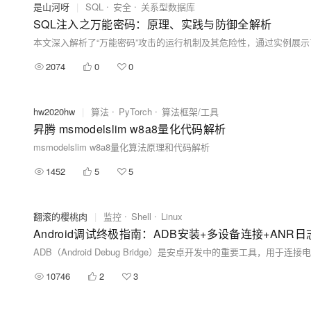
是山河呀
|
SQL
安全
关系型数据库
SQL注入之万能密码：原理、实践与防御全解析
2074
0
0
hw2020hw
|
算法
PyTorch
算法框架/工具
昇腾 msmodelslim w8a8量化代码解析
msmodelslim w8a8量化算法原理和代码解析
1452
5
5
翻滚的樱桃肉
|
监控
Shell
Linux
10746
2
3