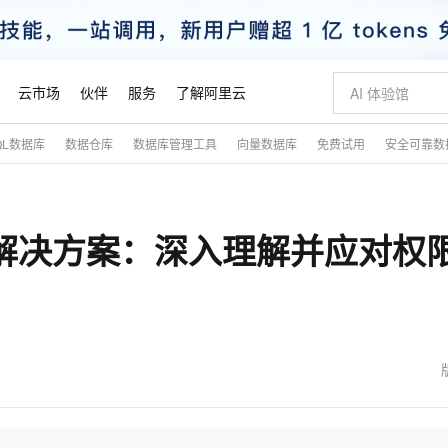
云市场
伙伴
服务
了解阿里云
QL数据库
数据仓库
数据库管理工具
向量数据库
免费试用
安全可靠数
AI 特惠
数据与 API
成为产品伙伴
企业增值服务
最佳实践
价格计算器
AI 场景体
基础软件
产品伙伴合
阿里云认证
市场活动
配置报价
大模型
自助选配和估算价格
步到位
智启 AI 普惠权益
产品生态集成认证中心
企业支持计划
云上春晚
域名与网站
Qwen Audio：打造专属 AI 语音助手
千问官方 MaaS 平台，为开发者和 Agent 而生，新用户赠送 1 亿 + tokens 额度
一句话生成原生
AI Coding
阿里云Maa
2026 阿里云
云服务器 E
为企业打
数据集
Windows
大模型认证
模型
NEW
NEW
析与解决方案：深入理解并应对权
格式还原
值低价云产品抢先购
至高享 1亿+免费 tokens，加速 Al 应用落地
提供智能易用的域名与建站服务
Qwen-Audio-3.0-Realtime 端到端实时语音角色扮演
输入一句话想法,
智能编程，一键
安全可靠、
产品生态伙伴
专家技术服务
云上奥运之旅
弹性计算合作
阿里云中企出
手机三要素
宝塔 Linux
全部认证
价格优势
开源旗舰模型
即刻拥有 DeepSeek-V4-Pro
阿里云 OPC 创新助力计划
千问大模型
一键部署幻兽
AI 电商营销
对象存储 O
大模型
产品生态伙伴工作台
企业增值服务台
云栖战略参考
云存储合作计
云栖大会
身份实名认证
CentOS
训练营
推动算力普惠，释放技术红利
最高返9万
真正可用的 1M 上下文,一次完成代码全链路开发
快速构建应用程序和网站，即刻迈出上云第一步
轻松解锁专属 DeepSeek-V4-Pro
至高百万元 Token 补贴，加速一人公司成长
多元化、高性能、安全可靠的大模型服务
一键购买专属
从图文生成到
云上的中国
数据库合作计
活动全景
短信
Docker
图片和
自进化智能体
5 分钟轻松部署专属 QwenPaw
Token Plan 模型订阅计划
数字证书管理服务（原SSL证书）
高效搭建 AI
AI 广告创作
无影云电脑
企业成长
NEW
HOT
信息公告
看见新力量
云网络合作计
OCR 文字识别
JAVA
越聪明
证享300元代金券
全托管，含MySQL、PostgreSQL、SQL Server、MariaDB多引擎
Qwen3.8-Max 首发尝鲜，限时加量 10 倍，夜间低至2折
实现全站 HTTPS，呈现可信的 Web 访问
从聊天伙伴进化为能主动干活的本地数字员工
图文、视频一
随时随地安
魔搭 Mode
Kimi-K3
HappyHors
NEW
loud
服务实践
官网公告
金融模力时刻
Salesforce O
版
发票查验
全能环境
Claude Code + GStack 打造工程团队
千问办公，限时限量积分加倍
Qoder
低代码高效构
AI 建站
短信服务
型
NEW
作计划
Kimi 最新旗舰模型，长程编程与推理利器
让文字生成流
计划
创新中心
魔搭 ModelSc
健康状态
理服务
让AI从“聊天伙伴”进化为能干活的“数字员工”
安装技能 GStack，拥有专属 AI 工程团队
你的AI工作搭子，覆盖日常办公高频场景
面向真实软件的智能体编程平台
0 代码专业建
客户案例
天气预报查询
操作系统
态合作计划