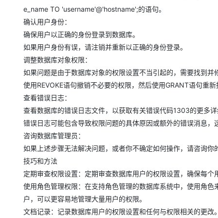
大模型解决方案
e_name TO 'username'@'hostname';的语句。
迁移与运维管理
确认用户身份：
快速部署 Dify，高效搭建 
确保用户以正确的身份登录到数据库。
专有云
如果用户身份有误，请注销并重新以正确的身份登录。
10 分钟在聊天系统中增加
调整数据库对象权限：
如果问题是由于数据库对象的权限设置不当引起的，需要找到并
使用REVOKE语句撤销不必要的权限，然后使用GRANT语句重
查看错误日志：
查看数据库的错误日志文件，以获取有关错误代码1303的更多
错误日志可能包含导致权限问题的具体原因或额外的错误消息，
咨询数据库管理员：
如果上述步骤无法解决问题，或者你不确定如何操作，请咨询你
技巧和方法
定期审查权限设置：定期审查数据库用户的权限设置，确保每个
使用角色管理权限：在支持角色管理的数据库系统中，使用角色
户，可以更容易地管理大量用户的权限。
文档记录：记录数据库用户的权限设置和任何与权限相关的更改