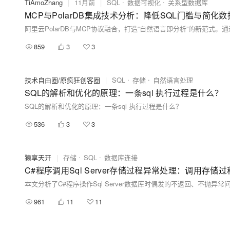
TiAmoZhang
|
11月前
|
SQL
数据可视化
关系型数据库
MCP与PolarDB集成技术分析：降低SQL门槛与简
859
3
3
技术自由圈/原疯狂创客圈
|
SQL
存储
自然语言处理
SQL的解析和优化的原理：一条sql 执行过程是什么？
SQL的解析和优化的原理：一条sql 执行过程是什么？
536
3
3
猿享天开
|
存储
SQL
数据库连接
C#程序调用Sql Server存储过程异常处理：调用存
961
11
11