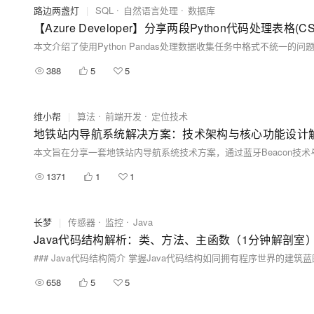
路边两盏灯
|
SQL
自然语言处理
数据库
【Azure Developer】分享两段Python代码处理表格
388
5
5
维小帮
|
算法
前端开发
定位技术
地铁站内导航系统解决方案：技术架构与核心功能设计
1371
1
1
长梦
|
传感器
监控
Java
Java代码结构解析：类、方法、主函数（1分钟解剖室
658
5
5