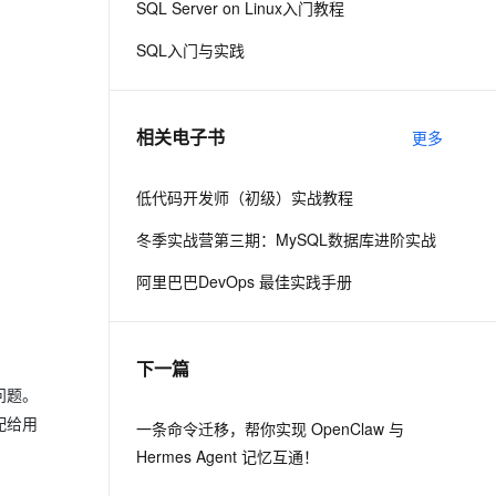
SQL Server on Linux入门教程
SQL入门与实践
息提取
与 AI 智能体进行实时音视频通话
从文本、图片、视频中提取结构化的属性信息
构建支持视频理解的 AI 音视频实时通话应用
t.diy 一步搞定创意建站
构建大模型应用的安全防护体系
相关电子书
更多
通过自然语言交互简化开发流程,全栈开发支持
通过阿里云安全产品对 AI 应用进行安全防护
低代码开发师（初级）实战教程
冬季实战营第三期：MySQL数据库进阶实战
阿里巴巴DevOps 最佳实践手册
下一篇
问题。
配给用
一条命令迁移，帮你实现 OpenClaw 与
Hermes Agent 记忆互通！