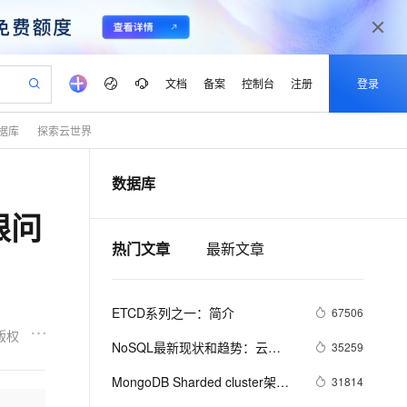
文档
备案
控制台
注册
登录
据库
探索云世界
验
作计划
器
AI 活动
专业服务
服务伙伴合作计划
开发者社区
加入我们
产品动态
服务平台百炼
阿里云 OPC 创新助力计划
数据库
一站式生成采购清单，支持单品或批量购买
可编辑精美 PPT 文稿
S产品伙伴计划（繁花）
峰会
CS
造的大模型服务与应用开发平台
Agency Agents：拥有专属领域专家
AI 生产力先锋
Al MaaS 服务伙伴赋能合作
域名
博文
Careers
PolarDB Agentic Database
至高可申请百万元
限问
 轻松生成专业的 PPT
开启高性价比 AI 编程新体验
弹性可伸缩的云计算服务
先锋实践拓展 AI 生产力的边界
发布
多领域专家智能体,一键组建 AI 虚拟交付团队
Token 补贴，五大权
计划
海大会
伙伴信用分合作计划
商标
问答
社会招聘
热门文章
最新文章
益加速 OPC 成功
帕鲁游戏服务器
SS
HappyHorse 打造一站式影视创作平台
飞天发布时刻
HOT
秒悟 Meoo CLI 支持一键部
划
备案
电子书
校园招聘
联机服务器，轻松开启游戏
视频创作，一键激活电商全链路生产力
稳定、安全、高性价比、高性能的云存储服务
所见，即是所愿
署项目至阿里云账号
可视化编排打通从文字构思到成片全链路闭环
更多支持
划
公司注册
镜像站
视频生成
语音识别与合成
 智能体与工作流应用
漫剧工坊：一站式动画创作平台
AI 实训营
Flink OSS 支持
ETCD系列之一：简介
67506
合作伙伴培训与认证
划
上云迁移
站生成，高效打造优质广告素材
全接入的云上超级电脑
通过阿里云百炼高效搭建AI应用,助力高效开发
快速生产连贯的高质量长漫剧
从基础到进阶，Agent 创客手把手教你
AssumeRole 角色自定义
版权
lScope
我要反馈
e-1.1-T2V
Qwen3-TTS-Flash
NoSQL最新现状和趋势：云
35259
查询合作伙伴
n Alibaba Cloud ISV 合作
代维服务
建企业门户网站
10 分钟搭建微信、支付宝小程序
百炼 Qwen3.7-Flash 系列模
NoSQL数据库将成重要增长引擎
畅细腻的高质量视频
离线语音合成大模型，多语言方言自适应，低延迟高稳定
创新加速
ope
MongoDB Sharded cluster架构
登录合作伙伴管理后台
我要建议
31814
站，无忧落地极速上线
以可视化方式快速构建移动和 PC 门户网站
国内短信简单易用，安全可靠，秒级触达，全球覆盖200+国家和地区。
高效部署网站，快速应用到小程序
型发布
原理