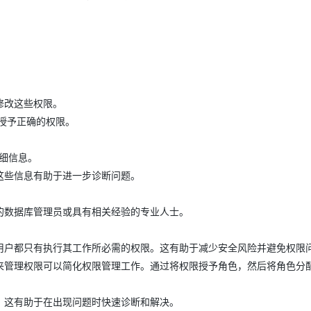
AI 应用
10分钟微调：让0.6B模型媲美235B模
多模态数据信
型
依托云原生高可用架构,实现Dify私有化部署
用1%尺寸在特定领域达到大模型90%以上效果
一个 AI 助手
超强辅助，Bol
即刻拥有 DeepSeek-R1 满血版
在企业官网、通讯软件中为客户提供 AI 客服
修改这些权限。
多种方案随心选，轻松解锁专属 DeepSeek
新授予正确的权限。
详细信息。
这些信息有助于进一步诊断问题。
的数据库管理员或具有相关经验的专业人士。
用户都只有执行其工作所必需的权限。这有助于减少安全风险并避免权限
来管理权限可以简化权限管理工作。通过将权限授予角色，然后将角色分
。这有助于在出现问题时快速诊断和解决。