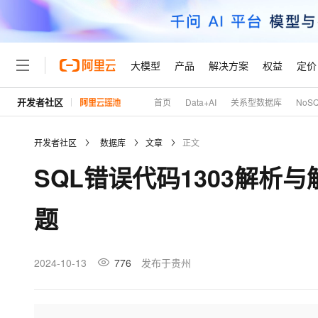
大模型
产品
解决方案
权益
定价
开发者社区
首页
Data+AI
关系型数据库
NoS
大模型
产品
解决方案
权益
定价
云市场
伙伴
服务
了解阿里云
精选产品
精选解决方案
普惠上云
产品定价
精选商城
成为销售伙伴
售前咨询
为什么选择阿里云
千问AI平台
开发者社区
数据库
文章
正文
了解云产品的定价详情
大模型服务平台百炼
睿译宝，AI翻译排版一
普惠上云 官方力荐
分销伙伴
在线服务
网站建设
什么是云计算
大
SQL错误代码1303解
大模型服务与应用平台
上传文档即自动完成翻译和
云服务器38元/年起，超
咨询伙伴
多端小程序
技术领先
云上成本管理
售后服务
轻量应用服务器
GLM-5.2：长任务时代
官方推荐返现计划
大模型
精选产品
精选解决方案
Salesforce 国际版订阅
稳定可靠
题
管理和优化成本
推荐新用户得奖励，单订单
销售伙伴合作计划
自助服务
友盟天域
安全合规
人工智能与机器学习
AI
文本生成
云数据库 RDS
Hermes Agent，打造
云工开物
无影生态合作计划
在线服务
观测云
分析师报告
自主进化，持久记忆，越用
高校专属算力普惠，学生认
计算
互联网应用开发
2024-10-13
776
发布于贵州
Qwen3.8-Max
HOT
Salesforce On Alibaba C
工单服务
Tuya 物联网平台阿里云
研究报告与白皮书
人工智能平台 PAI
快速拥有专属 OpenClaw
大模
Consulting Partner 合
大数据
容器
智能体时代全能旗舰模型
免费试用
短信专区
一站式AI开发、训练和推
蓝凌 OA
AI 大模型销售与服务生
现代化应用