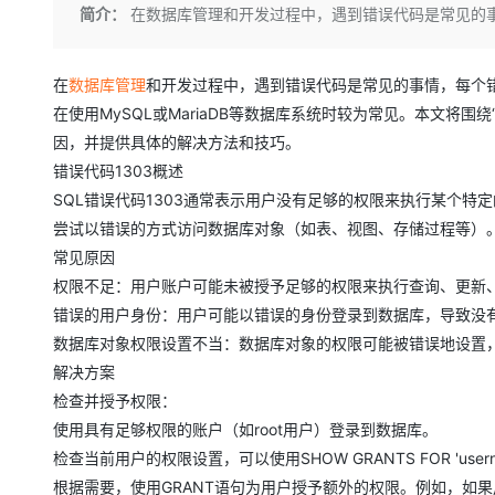
存储
天池大赛
Qwen3.7-Plus
简介：
在数据库管理和开发过程中，遇到错误代码是常见的
云解析DNS
解决方案免费试用 新老
电子合同
最高领取价值200元试用
能看、能想、能动手的多模
安全
网络与CDN
AI 算法大赛
畅捷通
大数据开发治理平台 Data
AI 产品 免费试用
在
网络
数据库
管理
和开发过程中，遇到错误代码是常见的事情，每个
安全
云开发大赛
Qwen3-VL-Plus
Tableau 订阅
1亿+ 大模型 tokens 和 
在使用MySQL或MariaDB等数据库系统时较为常见。本文将围绕
可观测
入门学习赛
中间件
AI空中课堂在线直播课
因，并提供具体的解决方法和技巧。
云防火墙
140+云产品 免费试用
错误代码1303概述
上云与迁云
云原生的云上边界网络安全
产品新客免费试用，最长1
数据库
生态解决方案
SQL错误代码1303通常表示用户没有足够的权限来执行某个
大模型服务
企业出海
大模型ACA认证体验
大数据计算
尝试以错误的方式访问数据库对象（如表、视图、存储过程等）
助力企业全员 AI 认知与能
行业生态解决方案
常见原因
千问AI平台-Token Plan
政企业务
媒体服务
权限不足：用户账户可能未被授予足够的权限来执行查询、更新
开发者生态解决方案
错误的用户身份：用户可能以错误的身份登录到数据库，导致没
企业服务与云通信
千问AI平台-模型体验
AI 开发和 AI 应用解决
数据库对象权限设置不当：数据库对象的权限可能被错误地设置
在线体验全尺寸、多种模态
域名与网站
解决方案
Happy 系列大模型
检查并授予权限：
终端用户计算
使用具有足够权限的账户（如root用户）登录到数据库。
Serverless
检查当前用户的权限设置，可以使用SHOW GRANTS FOR 'usern
根据需要，使用GRANT语句为用户授予额外的权限。例如，如果用户需要查
开发工具