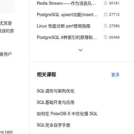
安全
我要投诉
e-1.1-I2V
Cosyvoice-V3-Flash
Redis Stream——作为消息队列
30181
PolarDB
上云场景组合购
伴
Qoder CN V1.7.0 发布
的典型应用场景
漫剧创作，剧本、分镜、视频高效生成
100%兼容MySQL、PostgreSQL，兼容Oracle，支持集中和分布式
覆盖90%+业务场景，专享组合折扣价
畅自然，细节丰富
高表现力语音合成大模型，语音克隆听感自然
VPN
PostgreSQL upsert功能(insert 
27712
on conflict do)的用法
ernetes 版 ACK
云聚AI 严选权益
，尤其是
云安全中心 AI BAS 智能自动
SSL 证书
Linux 性能诊断 perf使用指南
2V
Fun-ASR
27086
，一键激活高效办公新体验
理容器应用的 K8s 服务
精选AI产品，从模型到应用全链提效
化模拟渗透攻击产品发布
错误的原
文戏情感细腻自然，动作戏激烈拳拳到肉，实现更强表演能力
支持中英文自由切换，具备更强的噪声鲁棒性
堡垒机
PostgreSQL 9种索引的原理和应
26468
AI 用量加速计划
DataWorks ChatBI 会话支持
用场景
防火墙
、识别商机，让客服更高效、服务更出色。
新老同享，达量后返
上传临时文件分析
Phoenix入门到精通
25134
者用户
主机安全
应用
HBase全网最佳学习资料汇总
24052
千问办公
NEW
PostgreSQL 9.5+ 高效分区表实
23550
AI 应用及服务市场
相关课程
更多
的智能体编程平台
一站式AI生产力平台
现 - pg_pathman
AI 应用
伶鹊
SQL调优与架构优化
企业级人与Agent协作平台，接入和调度多个数字员工
智能客服平台，对话机器人、对话分析、智能外呼
大模型
SQL基础开发与应用
大模型服务平台百炼 - 全妙
自然语言处理
如何在 PolarDB-X 中优化慢 SQL
应用创作平台
多模态内容创作工具，已接入 DeepSeek
数据标注
SQL完全自学手册
机器学习
tabl