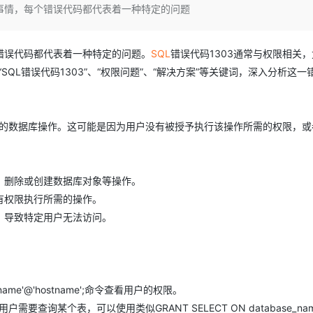
Deepseek-v4-pro
HappyHors
事情，每个错误代码都代表着一种特定的问题
同享
万小智 AI 建站低至 15元/月
Qoder CN
AI 短剧/漫剧
云原生数据库 
快递物流查询
WordPress
成为服务伙
高校合作
点，立即开启云上创新
覆盖公网/内网、递归/权威、移动APP等全场景解析服务
送.CN域名，送备案服务码
基于千问大模型等，支持代码智能生成、研发智能问答
AI助力短剧
态智能体模型
旗舰 MoE 大模型，百万上下文与顶尖推理能力
图生视频，流
Ubuntu
服务生态伙伴
云工开物
企业应用
Works
Night Plan 支持 Qwen 3.8-Max
云原生大数据计算服务 MaxCompute
AI 办公
容器服务 Kub
错误代码都代表着一种特定的问题。
SQL
错误代码1303通常与权限相关
NEW
GLM-5.2
Wan2.7-T
Red Hat
30+ 款产品免费体验
Data Agent 驱动的一站式 Data+AI 开发治理平台
夜间 5 折，Qwen/Meoo/TokenPlan 客户专享
面向分析的企业级SaaS模式云数据仓库
AI智能应用
提供一站式管
“SQL错误代码1303”、“权限问题”、“解决方案”等关键词，深入分析这一
科研合作
视觉 Coding、空间感知、多模态思考等全面升级
1M上下文，专为长程任务能力而生
ERP
堂（旗舰版）
SUSE
智能客服
CRM
防护产品
2个月
自动承接线索
建站小程序
特定的数据库操作。这可能是因为用户没有被授予执行该操作所需的权限，或
OA 办公系统
AI 应用构建
大模型原生
。
力提升
财税管理
模板建站
Qoder
大模型服务平台百炼-应用模版
HOT
NEW
面向真实软件
个人版上线、团队版降价；千问3.8-Max首发发尝鲜
丰富多元化的应用模版和解决方案
、删除或创建数据库对象等操作。
400电话
定制建站
有权限执行所需的操作。
万有无界
大模型服务平台百炼-智能体
方案
广告营销
模板小程序
，导致特定用户无法访问。
的模型效果
灵活可视化地构建企业级 Agent
定制小程序
秒悟
人工智能平台 PAI
APP 开发
云端极速 AI 
新一代 AI 视频生成模型，深度适配广告营销等场景
AI Native 的算法工程平台，一站式完成建模、训练、推理服务部署
建站系统
ame'@'hostname';命令查看用户的权限。
询某个表，可以使用类似GRANT SELECT ON database_name.