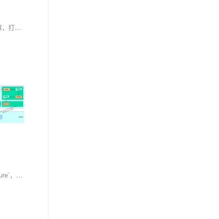
阿里云PolarDB与MCP协议融合，打造“自然语言即分析”的新范式。通过云原生数据库与标准化AI接口协同，实现零代码、分钟级从数据到可视化洞察，打破技术壁垒，提升分析效率99%，推动企业数据能力普惠化。
本文分析了C#程序操作Sql Server数据库时偶发的不返回、不抛异常问题，并提出了解决思路。首先解析了一个执行存储过程的函数`ExecuteProcedure`，其功能是调用存储过程并返回影响行数。针对代码执行被阻塞但无异常的情况，文章总结了可能原因，如死锁、无限循环或网络问题等。随后提供了多种解决方案：1) 增加日志定位问题；2) 使用异步操作提升响应性；3) 设置超时机制避免阻塞；4) 利用线程池分离主线程；5) 通过信号量同步线程；6) 监控数据库连接状态确保可用性。这些方法可有效应对数据库操作中的潜在问题，保障程序稳定性。