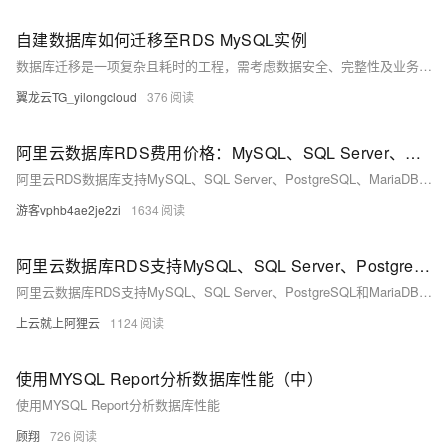
自建数据库如何迁移至RDS MySQL实例
数据库迁移是一项复杂且耗时的工程，需考虑数据安全、完整性及业务中断影响。使用阿里云数据传输服务DTS，可快速、平滑完成迁移任务，将应用停机时间降至分钟级。您还可通过全量备份自建数据库并恢复至RDS MySQL实例，实现间接迁移上云。
翼龙云TG_yilongcloud
376
阿里云数据库RDS费用价格：MySQL、SQL Server、PostgreSQL和MariaDB引擎收费标准
阿里云RDS数据库支持MySQL、SQL Server、PostgreSQL、MariaDB，多种引擎优惠上线！MySQL倚天版88元/年，SQL Server 2核4G仅299元/年，PostgreSQL 227元/年起。高可用、可弹性伸缩，安全稳定。详情见官网活动页。
游客vphb4ae2je2zi
1634
阿里云数据库RDS支持MySQL、SQL Server、PostgreSQL和MariaDB引擎
阿里云数据库RDS支持MySQL、SQL Server、PostgreSQL和MariaDB引擎，提供高性价比、稳定安全的云数据库服务，适用于多种行业与业务场景。
上云就上阿狸云
1124
使用MYSQL Report分析数据库性能（中）
使用MYSQL Report分析数据库性能
顾翔
726