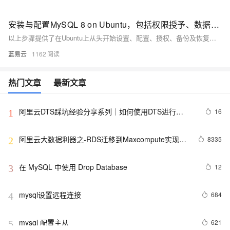
安装与配置MySQL 8 on Ubuntu，包括权限授予、数据库备份及远程连接指南
以上步骤提供了在Ubuntu上从头开始设置、配置、授权、备份及恢复一个基础但完整的MySQL环境所需知识点。
蓝易云
1162
热门文章
最新文章
阿里云DTS踩坑经验分享系列｜如何使用DTS进行
16
1
MySQL->ClickHouse同步
阿里云大数据利器之-RDS迁移到Maxcompute实现动
8335
2
态分区
在 MySQL 中使用 Drop Database
12
3
mysql设置远程连接
684
4
mysql 配置主从
621
5