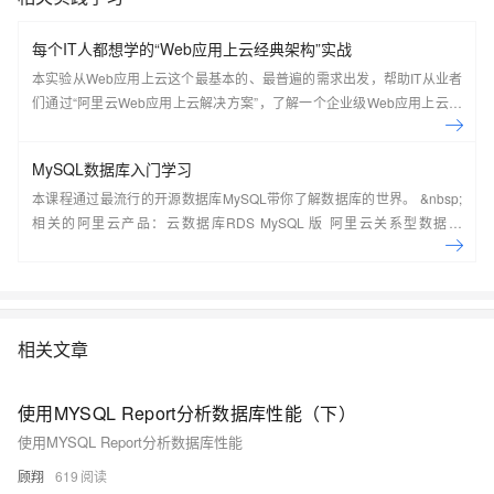
每个IT人都想学的“Web应用上云经典架构”实战
本实验从Web应用上云这个最基本的、最普遍的需求出发，帮助IT从业者
们通过“阿里云Web应用上云解决方案”，了解一个企业级Web应用上云的
常见架构，了解如何构建一个高可用、可扩展的企业级应用架构。
MySQL数据库入门学习
本课程通过最流行的开源数据库MySQL带你了解数据库的世界。 &nbsp;
相关的阿里云产品：云数据库RDS MySQL 版 阿里云关系型数据库
RDS（Relational Database Service）是一种稳定可靠、可弹性伸缩的在
线数据库服务，提供容灾、备份、恢复、迁移等方面的全套解决方案，彻
底解决数据库运维的烦恼。 了解产品详
情:&nbsp;https://www.aliyun.com/product/rds/mysql&nbsp;
相关文章
使用MYSQL Report分析数据库性能（下）
使用MYSQL Report分析数据库性能
顾翔
619