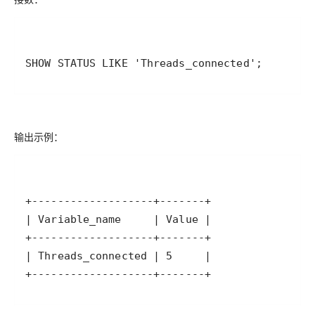
SHOW STATUS LIKE 'Threads_connected';
输出示例：
+-------------------+-------+