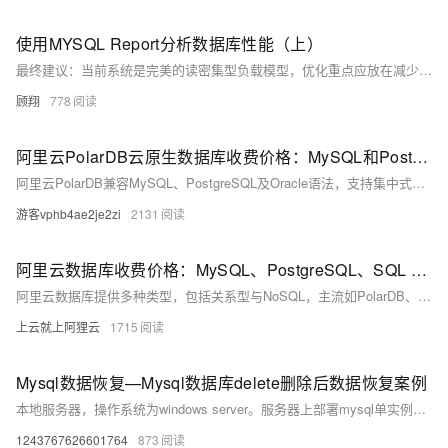
使用MYSQL Report分析数据库性能（上）
最终建议：当前系统是完美的读密集型负载模型，优化重点应放在减少行读取量和提高数据定位效率。通过索引优化、分区策略和内存缓存，预期可降低30%的CPU负载，同时保持100%的缓冲池命中率。建议每百万次查询后刷新统计信息以持续优化
顾翔
778
阿里云PolarDB云原生数据库收费价格：MySQL和PostgreSQL详细介绍
阿里云PolarDB兼容MySQL、PostgreSQL及Oracle语法，支持集中式与分布式架构。标准版2核4G年费1116元起，企业版最高性能达4核16G，支持HTAP与多级高可用，广泛应用于金融、政务、互联网等领域，TCO成本降低50%。
游客vphb4ae2je2zi
2131
阿里云数据库收费价格：MySQL、PostgreSQL、SQL Server和MariaDB引擎费用整理
阿里云数据库提供多种类型，包括关系型与NoSQL，主流如PolarDB、RDS MySQL/PostgreSQL、Redis等。价格低至21元/月起，支持按需付费与优惠套餐，适用于各类应用场景。
上云就上阿狸云
1715
Mysql数据恢复—Mysql数据库delete删除后数据恢复案例
本地服务器，操作系统为windows server。服务器上部署mysql单实例，innodb引擎，独立表空间。未进行数据库备份，未开启binlog。 人为误操作使用Delete命令删除数据时未添加where子句，导致全表数据被删除。删除后未对该表进行任何操作。需要恢复误删除的数据。 在本案例中的mysql数据库未进行备份，也未开启binlog日志，无法直接还原数据库。
1243767626601764
873