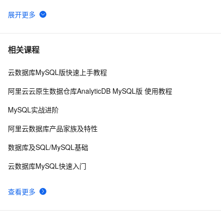
mysql 更改root密码
678
6
PostgreSQL\MySQL比较
6
7
相关课程
云数据库MySQL版快速上手教程
Percona Server for MySQL 5.6.10-60.2发布
592
8
阿里云云原生数据仓库AnalyticDB MySQL版 使用教程
mysql安装及常见设置
633
9
MySQL实战进阶
查询MySQL运行状况
643
10
阿里云数据库产品家族及特性
数据库及SQL/MySQL基础
云数据库MySQL快速入门
查看更多