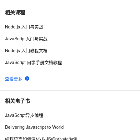
SpringBoot2 整合MinIO中间件，实现文件便捷管理
4
7
相关课程
Node.js 入门与实战
.NET应用服务器（中间件）来到
6
8
JavaScript入门与实战
解Bug之路-中间件"SQL重复执行" 
280
9
Node.js 入门教程文档
成都技术大佬云集，他们在云原生中间件Meetup上都聊
4
10
JavaScript 自学手册文档教程
了点啥？
查看更多
相关电子书
JavaScript异步编程
Delivering Javascript to World
编程语言如何演化-以JS的private为例