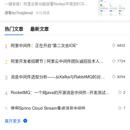
一键安装！阿里云新功能部署Nodejs环境到ECS竟然如此简单！
游客tvz7insj2kns2
913
热门文章
最新文章
阿里中间件：正在开启“第二次去IOE”
6832
1
阿里开发者招聘节 | 阿里云中间件团队诚招技术人才
7724
2
啦！
消息中间件选型分析——从Kafka与RabbitMQ的对比
8294
3
来看全局
RocketMQ：一个纯java的开源消息中间件--开发测试环
2
4
境搭建
使用Spring Cloud Stream集成消息中间件
7
5
【物联网中间件平台-06】RFID刷卡拍照
0
6