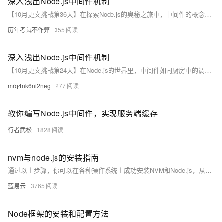
深入浅出Node.js中间件机制
【10月更文挑战第36天】在探索Node.js的奥秘之旅中，中间件的概念如同魔法一般，它让复杂的请求处理变得优雅而高效。本文将带你领略这一机制的魅力，从概念到实践，一步步揭示如何利用中间件简化和增强你的应用。
历年考试不作弊
355
深入浅出Node.js中间件机制
【10月更文挑战第24天】在Node.js的世界里，中间件如同厨房中的调料，为后端服务增添风味。本文将带你走进Node.js的中间件机制，从基础概念到实际应用，一探究竟。通过生动的比喻和直观的代码示例，我们将一起解锁中间件的奥秘，让你轻松成为后端料理高手。
mrq4nk6ni2neg
277
教你编写Node.js中间件，实现服务端缓存
行者武松
1828
nvm与node.js的安装指南
通过以上步骤，你可以在各种操作系统上成功安装NVM和Node.js，从而在不同的项目中灵活切换Node.js版本。这种灵活性对于管理不同项目的环境依赖而言是非常重要的。
蓝易云
3765
Node框架的安装和配置方法