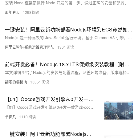
安装 Node 框架是进行 Node 开发的第一步，通过正确的安装和配置，可以为后续的开发工作提供良好的基础。在安装过程中，需要仔细阅读相关文档和提示，遇到问题及时解决，以确保安装顺利完成。
那年春天
1298
一键安装！阿里云新功能部署Nodejs环境到ECS竟然如此简单！
Node.js 是一种高效的 JavaScript 运行环境，基于 Chrome V8 引擎，支持在服务器端运行 JavaScript 代码。本文介绍如何在阿里云上一键部署 Node.js 环境，无需繁琐配置，轻松上手。前提条件包括 ECS 实例运行中且操作系统为 CentOS、Ubuntu 等。功能特点为一键安装和稳定性好，支持常用 LTS 版本。安装步骤简单：登录阿里云控制台，选择扩展程序管理页面，安装 Node.js 扩展，选择实例和版本，等待创建完成并验证安装成功。通过阿里云的公共扩展，初学者和经验丰富的开发者都能快速进入开发状态，开启高效开发之旅。
阿里云智能-系统运维管理团队
1361
前端开发必备！Node.js 18.x LTS保姆级安装教程（附国内镜像源配置）
本文详细介绍了Node.js的安装与配置流程，涵盖环境准备、版本选择（推荐LTS版v18.x）、安装步骤（路径设置、组件选择）、环境验证（命令测试、镜像加速）及常见问题解决方法。同时推荐开发工具链，如VS Code、Yarn等，并提供常用全局包安装指南，帮助开发者快速搭建高效稳定的JavaScript开发环境。内容基于官方正版软件，确保合规性与安全性。
翻滚的樱桃肉
15851
【01】Cocos游戏开发引擎从0开发一款游戏-cocos环境搭建以及配置-Cocos Creator软件系统下载安装-node环境-优雅草卓伊凡
【01】Cocos游戏开发引擎从0开发一款游戏-cocos环境搭建以及配置-Cocos Creator软件系统下载安装-node环境-优雅草卓伊凡
卓伊凡
1110
一键安装！阿里云新功能部署Nodejs环境到ECS竟然如此简单！