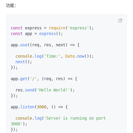
功能：
const
 express = 
require
(
'express'
const
 app = 
express
();

app.
use
(
(
req, res, next
) =>
 {

console
.
log
(
'Time:'
, 
Date
.
now
());

next
();

});

app.
get
(
'/'
, 
(
req, res
) =>
 {

  res.
send
(
'Hello World!'
);

});

app.
listen
(
3000
, 
() =>
 {

console
.
log
(
'Server is running on port 
3000'
);
