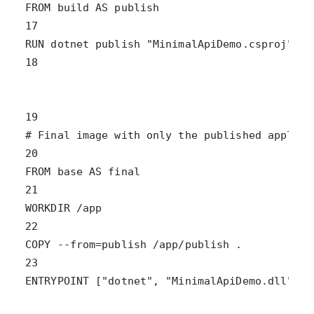
ENTRYPOINT ["dotnet", "MinimalApiDemo.dll"]