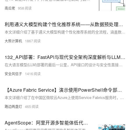
南瓜佬
958
利用通义大模型构建个性化推荐系统——从数据预处理到实时API部署
本文详细介绍了基于通义大模型构建个性化推荐系统的全流程，涵盖数据预处理、模型微调、实时部署及效果优化。通过采用Qwen-72B结合LoRA技术，实现电商场景下CTR提升58%，GMV增长12.7%。文章分析了特征工程、多任务学习和性能调优的关键步骤，并探讨内存优化与蒸馏实践。最后总结了大模型在推荐系统中的适用场景与局限性，提出未来向MoE架构和因果推断方向演进的建议。
大熊计算机
1867
132_API部署：FastAPI与现代安全架构深度解析与LLM服务化最佳实践
在大语言模型(LLM)部署的最后一公里，API接口的设计与安全性直接决定了模型服务的可用性、稳定性与用户信任度。随着2025年LLM应用的爆炸式增长，如何构建高性能、高安全性的REST API成为开发者面临的核心挑战。FastAPI作为Python生态中最受青睐的Web框架之一，凭借其卓越的性能、强大的类型安全支持和完善的文档生成能力，已成为LLM服务化部署的首选方案。
安全风信子
1416
【Azure Fabric Service】演示使用PowerShell命令部署SF应用程序(.NET)
本文详细介绍了在中国区微软云Azure上使用Service Fabrics服务时，通过PowerShell命令发布.NET应用的全过程。由于Visual Studio 2022无法直接发布应用，需借助PowerShell脚本完成部署。文章分三步讲解：首先在Visual Studio 2022中打包应用部署包，其次连接SF集群并上传部署包，最后注册应用类型、创建实例并启动服务。过程中涉及关键参数如服务器证书指纹和服务端证书指纹的获取，并附带图文说明，便于操作。参考官方文档，帮助用户成功部署并运行服务。
路边两盏灯
465
AgentScope：阿里开源多智能体低代码开发平台，支持一键导出源码、多种模型API和本地模型部署