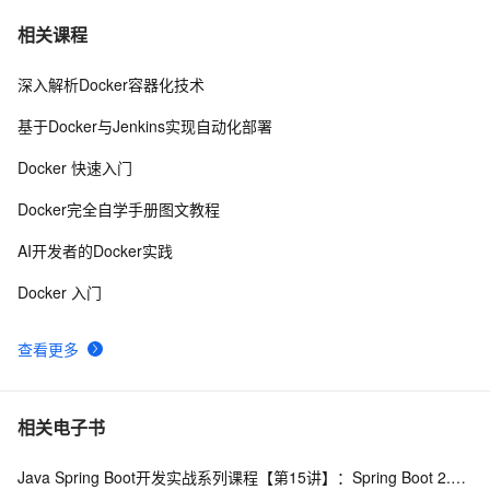
Asp.Net MVC5入门学习系列④
735
7
相关课程
深入解析Docker容器化技术
将 DataTable 或 String 数据转化为json(.NET)
4
8
基于Docker与Jenkins实现自动化部署
.NET数据库编程求索之路--11.一些思考
751
9
Docker 快速入门
.NET Micro Framework开发板用户简明手册(v3.0)
454
10
Docker完全自学手册图文教程
AI开发者的Docker实践
Docker 入门
查看更多
相关电子书
Java Spring Boot开发实战系列课程【第15讲】：Spring Boot 2.0 API与Spring REST Docs实战