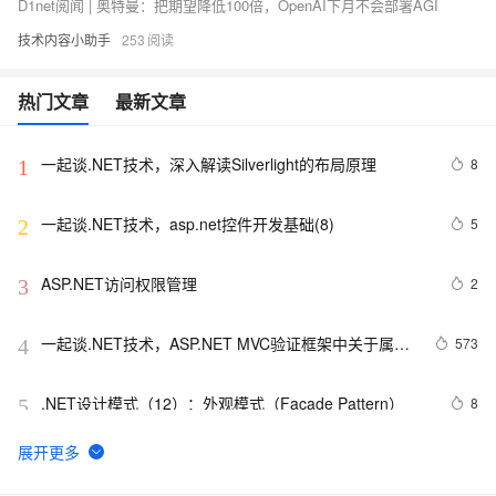
D1net阅闻 | 奥特曼：把期望降低100倍，OpenAI下月不会部署AGI
技术内容小助手
253
热门文章
最新文章
一起谈.NET技术，深入解读Silverlight的布局原理
8
1
一起谈.NET技术，asp.net控件开发基础(8)
5
2
ASP.NET访问权限管理
2
3
一起谈.NET技术，ASP.NET MVC验证框架中关于属性
573
4
标记的通用扩展方法
.NET设计模式（12）：外观模式（Façade Pattern）
8
5
Net设计模式实例之解释器模式（Interpreter Pattern）
517
6
(1)