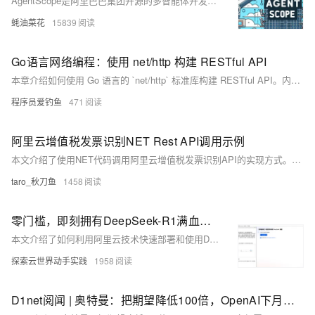
AgentScope是阿里巴巴集团开源的多智能体开发平台，旨在帮助开发者轻松构建和部署多智能体应用。该平台提供分布式支持，内置多种模型API和本地模型部署选项，支持多模态数据处理。
蚝油菜花
15839
Go语言网络编程：使用 net/http 构建 RESTful API
本章介绍如何使用 Go 语言的 `net/http` 标准库构建 RESTful API。内容涵盖 RESTful API 的基本概念及规范，包括 GET、POST、PUT 和 DELETE 方法的实现。通过定义用户数据结构和模拟数据库，逐步实现获取用户列表、创建用户、更新用户、删除用户的 HTTP 路由处理函数。同时提供辅助函数用于路径参数解析，并展示如何设置路由器启动服务。最后通过 curl 或 Postman 测试接口功能。章节总结了路由分发、JSON 编解码、方法区分、并发安全管理和路径参数解析等关键点，为更复杂需求推荐第三方框架如 Gin、Echo 和 Chi。
程序员爱钓鱼
471
阿里云增值税发票识别NET Rest API调用示例
本文介绍了使用NET代码调用阿里云增值税发票识别API的实现方式。通过示例代码，详细展示了如何构造请求、设置签名以及发送HTTP请求的具体步骤。代码中涵盖了请求参数的处理、签名生成逻辑（如HMAC-SHA256算法）以及调用API后的结果处理。此外，还提供了运行结果的截图和参考文档链接，帮助开发者更好地理解和应用该接口。
taro_秋刀鱼
1458
零门槛，即刻拥有DeepSeek-R1满血版——调用API及部署各尺寸模型
本文介绍了如何利用阿里云技术快速部署和使用DeepSeek系列模型，涵盖满血版API调用和云端部署两种方案。DeepSeek在数学、代码和自然语言处理等复杂任务中表现出色，支持私有化部署和企业级加密，确保数据安全。通过详细的步骤和代码示例，帮助开发者轻松上手，提升工作效率和模型性能。解决方案链接：[阿里云DeepSeek方案](https://www.aliyun.com/solution/tech-solution/deepseek-r1-for-platforms?utm_content=g_1000401616)。
探索云世界动手实践
1958
D1net阅闻 | 奥特曼：把期望降低100倍，OpenAI下月不会部署AGI