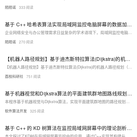
陌陌谣
333
基于 C++ 哈希表算法实现局域网监控电脑屏幕的数据加速机制研究
企业网络安全与办公管理需求日益复杂的学术语境下，局域网监控电脑屏幕作为保障信息安全、规范员工操作的重要手段，已然成为网络安全领域的关键研究对象。其作用类似网络空间中的 “电子眼”，实时捕获每台电脑屏幕上的操作动态。然而，面对海量监控数据，实现高效数据存储与快速检索，已成为提升监控系统性能的核心挑战。本文聚焦于 C++ 语言中的哈希表算法，深入探究其如何成为局域网监控电脑屏幕数据处理的 “加速引擎”，并通过详尽的代码示例，展现其强大功能与应用价值。
陌陌谣
270
【机器人路径规划】基于迪杰斯特拉算法(Dijkstra)的机器人路径规划（Python代码实现）
【机器人路径规划】基于迪杰斯特拉算法(Dijkstra)的机器人路径规划（Python代码实现）
荔枝科研社
751
基于机器视觉和Dijkstra算法的平面建筑群地图路线规划matlab仿真
本程序基于机器视觉与Dijkstra算法，实现平面建筑群地图的路径规划。通过MATLAB 2022A读取地图图像，识别障碍物并进行路径搜索，支持鼠标选择起点与终点，最终显示最优路径及长度，适用于智能导航与机器人路径规划场景。
软件算法开发
325
基于 C++ 的 KD 树算法在监控局域网屏幕中的理论剖析与工程实践研究
本文探讨了KD树在局域网屏幕监控中的应用，通过C++实现其构建与查询功能，显著提升多维数据处理效率。KD树作为一种二叉空间划分结构，适用于屏幕图像特征匹配、异常画面检测及数据压缩传输优化等场景。相比传统方法，基于KD树的方案检索效率提升2-3个数量级，但高维数据退化和动态更新等问题仍需进一步研究。未来可通过融合其他数据结构、引入深度学习及开发增量式更新算法等方式优化性能。