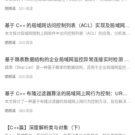
陌陌谣
331
基于 C++ 的局域网访问控制列表（ACL）实现及局域网限制上网软件算法研究
本文探讨局域网限制上网软件中访问控制列表（ACL）的应用，分析其通过规则匹配管理网络资源访问的核心机制。基于C++实现ACL算法原型，展示其灵活性与安全性。文中强调ACL在企业与教育场景下的重要作用，并提出性能优化及结合机器学习等未来研究方向。
陌陌谣
343
基于跳表数据结构的企业局域网监控异常连接实时检测 C++ 算法研究
跳表（Skip List）是一种基于概率的数据结构，适用于企业局域网监控中海量连接记录的高效处理。其通过多层索引机制实现快速查找、插入和删除操作，时间复杂度为 $O(\log n)$，优于链表和平衡树。跳表在异常连接识别、黑名单管理和历史记录溯源等场景中表现出色，具备实现简单、支持范围查询等优势，是企业网络监控中动态数据管理的理想选择。
陌陌谣
305
基于 C++ 布隆过滤器算法的局域网上网行为控制：URL 访问过滤的高效实现研究
本文探讨了一种基于布隆过滤器的局域网上网行为控制方法，旨在解决传统黑白名单机制在处理海量URL数据时存储与查询效率低的问题。通过C++实现URL访问过滤功能，实验表明该方法可将内存占用降至传统方案的八分之一，查询速度提升约40%，假阳性率可控。研究为优化企业网络管理提供了新思路，并提出结合机器学习、改进哈希函数及分布式协同等未来优化方向。
陌陌谣
383
【C++篇】深度解析类与对象（下）