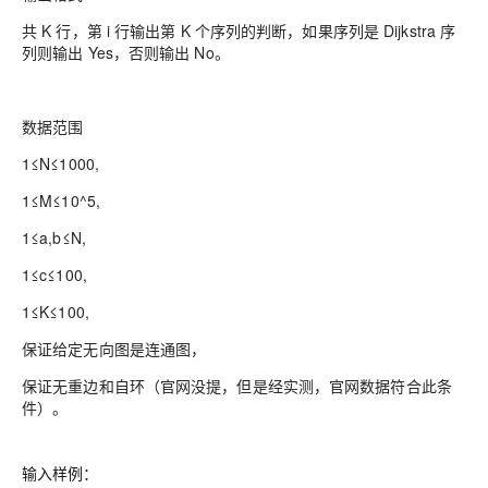
共 K 行，第 i 行输出第 K 个序列的判断，如果序列是 Dijkstra 序
列则输出 Yes，否则输出 No。
数据范围
1≤N≤1000,
1≤M≤10^5,
1≤a,b≤N,
1≤c≤100,
1≤K≤100,
保证给定无向图是连通图，
保证无重边和自环（官网没提，但是经实测，官网数据符合此条
件）。
输入样例：