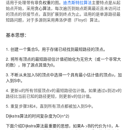
适用于处理带有
非负权重
的图。
迪杰斯特拉算法
主要特点是从起
始点开始，采用
贪心算法
，每次遍历到始点距离最近且未访问过
的顶点的邻接节点，直到扩展到终点为止。适用的是单源路径最
短路问题，对于多源则采用弗洛伊德（Floyd）算法。
基本思想：
1. 创建一个集合S，用于存储已经找到最短路径的顶点。
2. 将所有顶点的最短路径估计值初始化为无穷大（或一个非常大
的数），除了源点其值为0。
3. 不断从未加入S的顶点中选择一个具有最小估计值的顶点u，加
入到S中。
4. 更新u的所有邻接顶点v的最短路径估计值。如果通过u到达v的
路径比当前已知的路径更短，则更新v的估计值。
5. 重复步骤3和4，直到所有顶点都被加入到S中。
Dijkstra算法的
时间复杂度
为O(n^2)
下面介绍Dijkstra算法最重要的思想，如果A->B的代价为10，A-