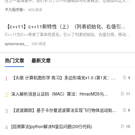
在上一篇博客中，我们学习了C++的基础类与对象概念，包括类的定义、对象的使用和构造函数的作用。在这一篇，我们将深入探讨C++类的一些重要特性，如构造函数的高级用法、类型转换、static成员、友元、内部类、匿名对象，以及对象拷贝优化等。这些内容可以帮助你更好地理解和应用面向对象编程的核心理念，提升代码的健壮性、灵活性和可维护性。
平凡程序猿~
459
【c++11】c++11新特性（上）（列表初始化、右值引用和移动语义、类的新默认成员函数、lambda表达式）
C++11为C++带来了革命性变化，引入了列表初始化、右值引用、移动语义、类的新默认成员函数和lambda表达式等特性。列表初始化统一了对象初始化方式，initializer_list简化了容器多元素初始化；右值引用和移动语义优化了资源管理，减少拷贝开销；类新增移动构造和移动赋值函数提升性能；lambda表达式提供匿名函数对象，增强代码简洁性和灵活性。这些特性共同推动了现代C++编程的发展，提升了开发效率与程序性能。
ephemerals__
595
热门文章
最新文章
【头歌 计算机图形学 练习】多边形填充v1.0 (第1关：扫
4
1
描线填充算法（活动边表AET法） 第2关：边缘填充法 第
3关：区域四连通种子填充算法 第4关：区域扫描线种子
深入解析消息认证码（MAC）算法：HmacMD5与
11
2
填充算法)
HmacSHA1
【滤波跟踪】基于卡尔曼滤波算法实现飞行物体运动轨迹
6
3
预测附matlab代码
[回溯算法]python解决N皇后问题(20行代码)
10
4