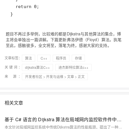
}
题目不再过多举例，比较难的都是Dijkstra与其他算法的集合，博
主将会单独出一篇讲解。下篇更新弗洛伊德（Floyd）算法。执笔
至此，感触彼多，全文将至，落笔为终，感谢大家的支持。
文章标签：
算法
C++
程序员
存储
关键词：
dijkstra算法C++
迪杰斯特拉算法c++
来 源：
开发者社区
>
开发与运维
>
文章
> 正文
相关文章
基于 C# 语言的 Dijkstra 算法在局域网内监控软件件中的优化与实现研究
本文针对局域网监控系统中传统Dijkstra算法的性能瓶颈，提出了一种基于优先队列和邻接表优化的改进方案。通过重构数据结构与计算流程，将时间复杂度从O(V²)降至O((V+E)logV)，显著提升大规模网络环境下的计算效率与资源利用率。实验表明，优化后算法在包含1000节点、5000链路的网络中，计算时间缩短37.2%，内存占用减少21.5%。该算法适用于网络拓扑发现、异常流量检测、故障定位及负载均衡优化等场景，为智能化局域网监控提供了有效支持。