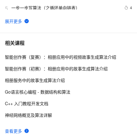
一步一步写算法（之循环单向链表）
4
5
图搜索算法详解
11
6
什么是AES算法？（整合版）
12
7
相关课程
智能创作赛（复赛）：相册应用中的视频故事生成算法介绍
机器学习集成学习进阶Xgboost算法原理
13
8
智能创作赛（初赛）：相册应用中的故事生成算法介绍
经典Leetcode算法题分享(字符串)
6
9
相册服务中的故事生成算法介绍
Console-算法[for,if,break]-五个好朋友分苹果
7
10
Go语言核心编程 - 数据结构和算法
C++ 入门教程开发文档
神经网络概览及算法详解
查看更多