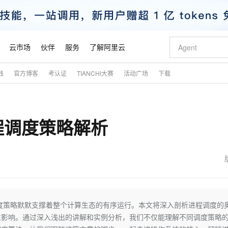
云市场
伙伴
服务
了解阿里云
践
官方博客
考认证
TIANCHI大赛
活动广场
下载
AI 特惠
数据与 API
成为产品伙伴
企业增值服务
最佳实践
价格计算器
AI 场景体
基础软件
产品伙伴合
阿里云认证
市场活动
配置报价
大模型
自助选配和估算价格
新方式
睿译宝，AI翻译排版一步到位
智启 AI 普惠权益
产品生态集成认证中心
企业支持计划
云上春晚
域名与网站
千问官方 MaaS 平台，为开发者和 Agent 而生，新用户赠送 1 亿 + tokens 额度
Qwen Aud
AI Coding
阿里云Maa
2026 阿里云
云服务器 E
为企业打
数据集
Windows
大模型认证
模型
NEW
NEW
程调度策略解析
交付可用成果
值低价云产品抢先购
上传文档即自动完成翻译和格式还原
至高享 1亿+免费 tokens，加速 Al 应用落地
提供智能易用的域名与建站服务
智能编程，一键
安全可靠、
产品生态伙伴
专家技术服务
云上奥运之旅
弹性计算合作
阿里云中企出
手机三要素
宝塔 Linux
全部认证
价格优势
有专属领域专家
GLM-5.2：长任务时代开源旗舰模型
阿里云 OPC 创新助力计划
千问大模型
即刻拥有 DeepS
AI 电商营销
对象存储 O
大模型
产品生态伙伴工作台
企业增值服务台
云栖战略参考
云存储合作计
云栖大会
身份实名认证
CentOS
训练营
推动算力普惠，释放技术红利
最高返9万
多领域专家智能体,一键组建 AI 虚拟交付团队
快速构建应用程序和网站，即刻迈出上云第一步
至高百万元 Token 补贴，加速一人公司成长
多元化、高性能、安全可靠的大模型服务
真正可用的 1M 上下文,一次完成代码全链路开发
轻松解锁专属 Dee
从图文生成到
云上的中国
数据库合作计
活动全景
短信
Docker
图片和
站式影视创作平台
Hermes Agent，打造自进化智能体
Token Plan 模型订阅计划
数字证书管理服务（原SSL证书）
5 分钟轻松部署
AI 广告创作
无影云电脑
企业成长
NEW
信息公告
看见新力量
云网络合作计
OCR 文字识别
JAVA
证享300元代金券
可视化编排打通从文字构思到成片全链路闭环
全托管，含MySQL、PostgreSQL、SQL Server、MariaDB多引擎
自主进化，持久记忆，越用越聪明
Qwen3.8-Max 首发尝鲜，限时加量 10 倍，夜间低至2折
实现全站HTTPS，呈现可信的WEB访问
图文、视频一
随时随地安
魔搭 Mode
Kimi-K3
HappyHors
NEW
loud
服务实践
官网公告
金融模力时刻
Salesforce O
版
发票查验
全能环境
Claude Code + GStack 打造工程团队
千问办公，限时限量积分加倍
Qoder
低代码高效构
AI 建站
短信服务
度策略默默支撑着整个计算生态的有序运行。本文将深入剖析进程调度的
型
NEW
作计划
Kimi 最新旗舰模型，长程编程与推理利器
让文字生成流
计划
创新中心
魔搭 ModelSc
健康状态
理服务
让AI从“聊天伙伴”进化为能干活的“数字员工”
安装技能 GStack，拥有专属 AI 工程团队
你的AI工作搭子，覆盖日常办公高频场景
面向真实软件的智能体编程平台
0 代码专业建
性影响。通过深入浅出的讲解和实例分析，我们不仅能理解不同调度策略
客户案例
天气预报查询
操作系统
态合作计划