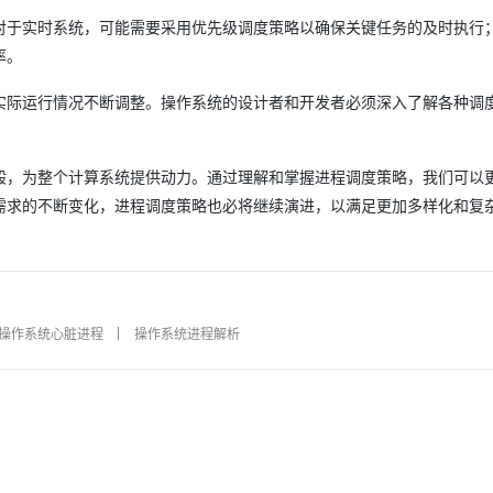
对于实时系统，可能需要采用优先级调度策略以确保关键任务的及时执行
率。
AI 应用
10分钟微调：让0.6B模型媲美235B模
多模态数据信
型
依托云原生高可用架构,实现Dify私有化部署
实际运行情况不断调整。操作系统的设计者和开发者必须深入了解各种调
用1%尺寸在特定领域达到大模型90%以上效果
一个 AI 助手
超强辅助，Bol
即刻拥有 DeepSeek-R1 满血版
在企业官网、通讯软件中为客户提供 AI 客服
多种方案随心选，轻松解锁专属 DeepSeek
般，为整个计算系统提供动力。通过理解和掌握进程调度策略，我们可以
需求的不断变化，进程调度策略也必将继续演进，以满足更加多样化和复
操作系统心脏进程
操作系统进程解析