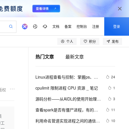
文档
备案
控制台
注册
登录
个人
积分
发布
验
作计划
器
AI 活动
专业服务
服务伙伴合作计划
开发者社区
加入我们
产品动态
服务平台百炼
阿里云 OPC 创新助力计划
热门文章
最新文章
一站式生成采购清单，支持单品或批量购买
io：打造专属 AI 语音助手
S产品伙伴计划（繁花）
峰会
CS
造的大模型服务与应用开发平台
一句话生成原生可编辑精美 PPT 文稿
AI 生产力先锋
Al MaaS 服务伙伴赋能合作
域名
博文
Careers
至高可申请百万元
Qwen3.8-Max 模型上线
开启高性价比 AI 编程新体验
弹性可伸缩的云计算服务
Qwen-Audio-3.0-Realtime 端到端实时语音角色扮演
输入一句话想法, 轻松生成专业的 PPT
先锋实践拓展 AI 生产力的边界
Token 补贴，五大权
计划
海大会
伙伴信用分合作计划
商标
问答
社会招聘
Linux进程查看与控制：掌握ps、
24
益加速 OPC 成功
eek-V4-Pro
SS
一键部署幻兽帕鲁游戏服务器
飞天发布时刻
HOT
Open Search 向量检索版支
划
备案
电子书
校园招聘
top、kill等关键命令
pSeek-V4-Pro
视频创作，一键激活电商全链路生产力
稳定、安全、高性价比、高性能的云存储服务
一键购买专属联机服务器，轻松开启游戏
所见，即是所愿
持视频检索 Pipeline 功能
更多支持
cpulimit 限制进程 CPU 资源 _ 笔记
1
版权
划
公司注册
镜像站
视频生成
语音识别与合成
专属 QwenPaw
漫剧工坊：一站式动画创作平台
AI 实训营
HOT
应用身份服务 (IDaaS)
源码分析——从AIDL的使用开始理解
3
合作伙伴培训与认证
划
上云迁移
站生成，高效打造优质广告素材
全接入的云上超级电脑
从聊天伙伴进化为能主动干活的本地数字员工
快速生产连贯的高质量长漫剧
从基础到进阶，Agent 创客手把手教你
OpenClaw 管理能力上线
Binder进程间通信的流程
lScope
我要反馈
e-1.1-T2V
Qwen3-TTS-Flash
查看spark是否有僵尸进程，有的
11
查询合作伙伴
n Alibaba Cloud ISV 合作
代维服务
建企业门户网站
10 分钟搭建微信、支付宝小程序
奥
MaxCompute MaxFrame 提
话，先杀掉。可以使用下面命令
畅细腻的高质量视频
离线语音合成大模型，多语言方言自适应，低延迟高稳定
创新加速
利用命名管道实现进程之间的通信 
ope
登录合作伙伴管理后台
10
我要建议
站，无忧落地极速上线
以可视化方式快速构建移动和 PC 门户网站
国内短信简单易用，安全可靠，秒级触达，全球覆盖200+国家和地区。
高效部署网站，快速应用到小程序
供自动弹性内存功能
的工
.........