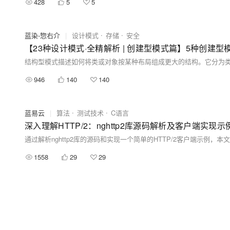
428
5
5
蓝染-惣右介
|
设计模式
存储
安全
946
140
140
蓝易云
|
算法
测试技术
C语言
深入理解HTTP/2：nghttp2库源码解析及客户端实现示
1558
29
29