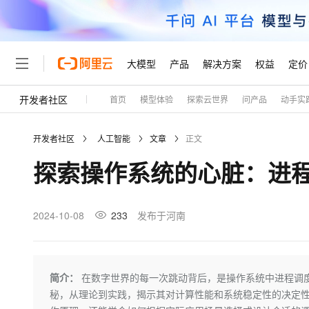
大模型
产品
解决方案
权益
定价
开发者社区
首页
模型体验
探索云世界
问产品
动手实
大模型
产品
解决方案
权益
定价
云市场
伙伴
服务
了解阿里云
精选产品
精选解决方案
普惠上云
产品定价
精选商城
成为销售伙伴
售前咨询
为什么选择阿里云
千问AI平台
开发者社区
人工智能
文章
正文
了解云产品的定价详情
大模型服务平台百炼
千问办公，解锁你的工作
普惠上云 官方力荐
分销伙伴
在线服务
网站建设
什么是云计算
大
探索操作系统的心脏：进
大模型服务与应用平台
企业级Agent产品，直接
云服务器38元/年起，超
咨询伙伴
多端小程序
技术领先
云上成本管理
售后服务
轻量应用服务器
Agency Agents：拥
官方推荐返现计划
大模型
精选产品
精选解决方案
Salesforce 国际版订阅
稳定可靠
管理和优化成本
推荐新用户得奖励，单订单
销售伙伴合作计划
2024-10-08
233
发布于河南
自助服务
友盟天域
安全合规
人工智能与机器学习
AI
文本生成
云数据库 RDS
HappyHorse 打造一
云工开物
无影生态合作计划
在线服务
观测云
分析师报告
高校专属算力普惠，学生认
计算
互联网应用开发
Qwen3.8-Max
HOT
Salesforce On Alibaba C
工单服务
Tuya 物联网平台阿里云
研究报告与白皮书
人工智能平台 PAI
快速拥有专属 OpenClaw
简介：
在数字世界的每一次跳动背后，是操作系统中进程调
大模
Consulting Partner 合
大数据
容器
智能体时代全能旗舰模型
免费试用
短信专区
一站式AI开发、训练和推
秘，从理论到实践，揭示其对计算性能和系统稳定性的决定
蓝凌 OA
AI 大模型销售与服务生
现代化应用