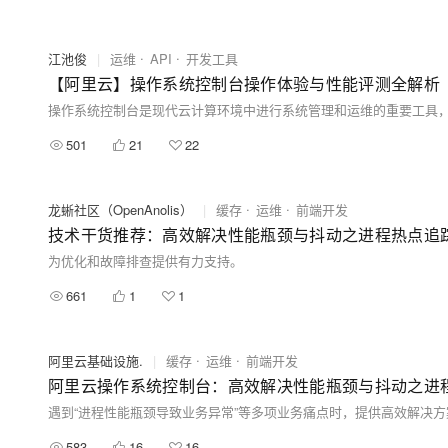
江池俊
|
运维
API
开发工具
【阿里云】操作系统控制台操作体验与性能评测全解析
501
21
22
龙蜥社区（OpenAnolis）
|
缓存
运维
前端开发
技术干货推荐：高效解决性能瓶颈与抖动之进程热点追
为优化和故障排查提供有力支持。
661
1
1
阿里云基础设施.
|
缓存
运维
前端开发
阿里云操作系统控制台：高效解决性能瓶颈与抖动之进
遇到“进程性能瓶颈导致业务异常”等多项业务痛点时，提供高效解决
583
16
16