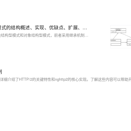
【23种设计模式·全精解析 | 创建型模式篇】5种创建型模式的结构概述、实现、优缺点、扩展、使用场景、源码解析
结构型模式描述如何将类或对象按某种布局组成更大的结构。它分为类结构型模式和对象结构型模式，前者采用继承机制来组织接口和类，后者釆用组合或聚合来组合对象。由于组合关系或聚合关系比继承关系耦合度低，满足“合成复用原则”，所以对象结构型模式比类结构型模式具有更大的灵活性。 结构型模式分为以下 7 种： • 代理模式 • 适配器模式 • 装饰者模式 • 桥接模式 • 外观模式 • 组合模式 • 享元模式
例