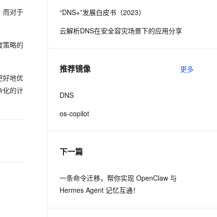
“DNS+”发展白皮书（2023）
；而对于
息提取
与 AI 智能体进行实时音视频通话
云解析DNS在安全容灾场景下的应用分享
从文本、图片、视频中提取结构化的属性信息
构建支持视频理解的 AI 音视频实时通话应用
度策略的
t.diy 一步搞定创意建站
构建大模型应用的安全防护体系
通过自然语言交互简化开发流程,全栈开发支持
通过阿里云安全产品对 AI 应用进行安全防护
推荐镜像
更多
更好地优
杂化的计
DNS
os-copilot
下一篇
一条命令迁移，帮你实现 OpenClaw 与
Hermes Agent 记忆互通！