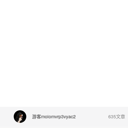
游客moiomvrp3vyac2
635文章