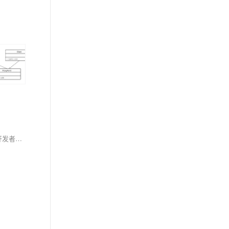
通过解析nghttp2库的源码和实现一个简单的HTTP/2客户端示例，本文详细介绍了HTTP/2的关键特性和nghttp2的核心实现。了解这些内容可以帮助开发者更好地理解HTTP/2协议，提高Web应用的性能和用户体验。对于实际开发中的应用，可以根据需要进一步优化和扩展代码，以满足具体需求。