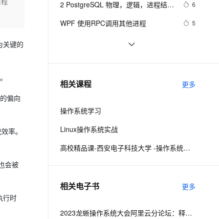
安全
进程
2 PostgreSQL 物理，逻辑，进程结构
我要投诉
e-1.1-I2V
Cosyvoice-V3-Flash
6
PolarDB
上云场景组合购
Milvus 弹性伸缩功能新增节
伴
以及系统表系统函数|学习笔记
漫剧创作，剧本、分镜、视频高效生成
100%兼容MySQL、PostgreSQL，兼容Oracle，支持集中和分布式
覆盖90%+业务场景，专享组合折扣价
点支持范围
畅自然，细节丰富
高表现力语音合成大模型，语音克隆听感自然
VPN
WPF 使用RPC调用其他进程
5
ernetes 版 ACK
云聚AI 严选权益
AI 原生数据库服务发布
SSL 证书
Linux进程管理(第二版) --进程管理命
4
2V
Fun-ASR
为关键的
，一键激活高效办公新体验
理容器应用的 K8s 服务
精选AI产品，从模型到应用全链提效
Agent 数据网关
令
文戏情感细腻自然，动作戏激烈拳拳到肉，实现更强表演能力
支持中英文自由切换，具备更强的噪声鲁棒性
堡垒机
进程间通信：消息队列
1
AI 用量加速计划
云原生数据库 PolarDB
防火墙
景。
、识别商机，让客服更高效、服务更出色。
在Flink运行时涉及到的进程
新老同享，达量后返
Agentic Database 发布
4
相关课程
更多
主机安全
应用
业的偏向
操作系统学习
千问办公
NEW
AI 应用及服务市场
的智能体编程平台
一站式AI生产力平台
Linux操作系统实战
统效率。
AI 应用
伶鹊
高校精品课-西安电子科技大学 -操作系统课程设计
企业级人与Agent协作平台，接入和调度多个数字员工
智能客服平台，对话机器人、对话分析、智能外呼
大模型
也会被
大模型服务平台百炼 - 全妙
自然语言处理
相关电子书
更多
应用创作平台
多模态内容创作工具，已接入 DeepSeek
数据标注
执行时
机器学习
2023龙蜥操作系统大会阿里云分论坛：释放云算力 繁荣云生态