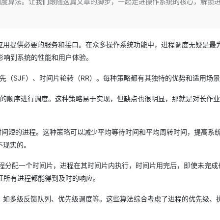
调度算法。让我们跟随这篇文章的脚步，一起走进操作系统的核心，解锁
Deepseek-v4-pro
HappyHors
同享
万小智 AI 建站低至 15元/月
Qoder CN
AI 短剧/漫剧
云原生数据库 
快递物流查询
WordPress
成为服务伙
高校合作
点，立即开启云上创新
覆盖公网/内网、递归/权威、移动APP等全场景解析服务
送.CN域名，送备案服务码
基于千问大模型等，支持代码智能生成、研发智能问答
AI助力短剧
态智能体模型
旗舰 MoE 大模型，百万上下文与顶尖推理能力
图生视频，流
Ubuntu
服务生态伙伴
云工开物
企业应用
Works
Night Plan 支持 Qwen 3.8-Max
云原生大数据计算服务 MaxCompute
AI 办公
容器服务 Kub
NEW
GLM-5.2
Wan2.7-T
Red Hat
应用提供必要的服务和接口。在众多操作系统功能中，进程调度无疑是最
30+ 款产品免费体验
Data Agent 驱动的一站式 Data+AI 开发治理平台
夜间 5 折，Qwen/Meoo/TokenPlan 客户专享
面向分析的企业级SaaS模式云数据仓库
AI智能应用
提供一站式管
科研合作
视觉 Coding、空间感知、多模态思考等全面升级
1M上下文，专为长程任务能力而生
影响到系统的性能和用户体验。
ERP
堂（旗舰版）
SUSE
智能客服
CRM
先（SJF）、时间片轮转（RR）。每种策略都有其独特的优势和适用场
防护产品
2个月
自动承接线索
建站小程序
OA 办公系统
AI 应用构建
大模型原生
PU的顺序进行调度。这种策略易于实现，但缺点也很明显，那就是对长作
力提升
财税管理
模板建站
Qoder
大模型服务平台百炼-应用模版
HOT
NEW
面向真实软件
个人版上线、团队版降价；千问3.8-Max首发发尝鲜
丰富多元化的应用模版和解决方案
400电话
定制建站
时间短的进程。这种策略可以减少平均等待时间和平均周转时间，提高系
不现实的。
万有无界
大模型服务平台百炼-智能体
方案
广告营销
模板小程序
的模型效果
灵活可视化地构建企业级 Agent
定制小程序
进程分配一个时间片，进程在其时间片内执行，时间片用完后，即使未完成
秒悟
人工智能平台 PAI
证所有进程都能得到及时的响应。
APP 开发
云端极速 AI 
新一代 AI 视频生成模型，深度适配广告营销等场景
AI Native 的算法工程平台，一站式完成建模、训练、推理服务部署
，如多级反馈队列、优先级调度等。这些算法综合考虑了进程的优先级、
建站系统