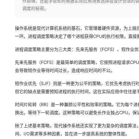
存储
天池大赛
作原理，还能学会如何根据实际应用场景选择或设计合适的
Qwen3.7-Plus
云解析DNS
解决方案免费试用 新老
电子合同
调度的秘密。
最高领取价值200元试用
能看、能想、能动手的多模
安全
网络与CDN
AI 算法大赛
畅捷通
大数据开发治理平台 Data
AI 产品 免费试用
网络
安全
云开发大赛
Qwen3-VL-Plus
Tableau 订阅
操作系统是现代计算机系统的基石，它管理着硬件资源，为上层
1亿+ 大模型 tokens 和 
一环。进程调度策略决定了哪个进程获得CPU的执行权限，直接
可观测
入门学习赛
中间件
AI空中课堂在线直播课
云防火墙
140+云产品 免费试用
上云与迁云
进程调度策略主要分为三大类：先来先服务（FCFS）、短作业优
云原生的云上边界网络安全
产品新客免费试用，最长1
数据库
生态解决方案
大模型服务
企业出海
大模型ACA认证体验
先来先服务（FCFS）是最简单的调度策略，它按照进程请求C
大数据计算
助力企业全员 AI 认知与能
行业生态解决方案
会导致短作业等待时间过长，造成响应时间的不公。
千问AI平台-Token Plan
政企业务
媒体服务
开发者生态解决方案
短作业优先（SJF）则是一种更为公平的策略，它优先考虑执行
企业服务与云通信
但它的缺点是需要预知进程的执行时间，这在实际应用中往往是
千问AI平台-模型体验
AI 开发和 AI 应用解决
在线体验全尺寸、多种模态
域名与网站
时间片轮转（RR）是一种兼顾公平性和效率的策略。它为每个
Happy 系列大模型
换出，等待下一轮调度。这种策略可以避免长作业独占CPU，保
终端用户计算
除了上述基本策略，现代操作系统还实现了更为复杂的调度算法
Serverless
间、I/O需求等多种因素，旨在进一步提高系统的整体性能。
开发工具