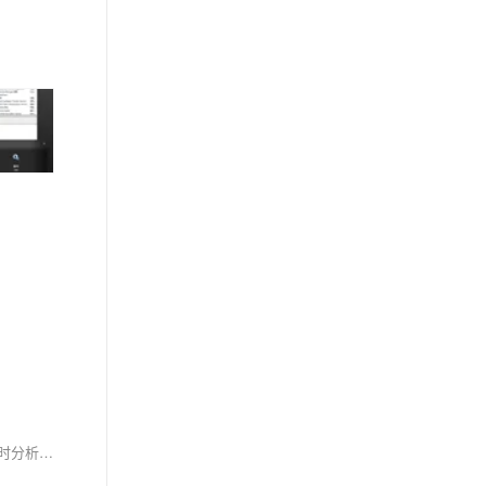
在数字化时代的浪潮中，移动应用和操作系统成为了我们日常生活的重要组成部分。本文将深入探讨移动应用的开发流程、关键技术和最佳实践，同时分析移动操作系统的核心功能、架构和安全性。通过实际案例和代码示例，我们将揭示如何构建高效、安全且用户友好的移动应用，并理解不同操作系统之间的差异及其对应用开发的影响。无论你是开发者还是对移动技术感兴趣的读者，这篇文章都将为你提供宝贵的见解和知识。