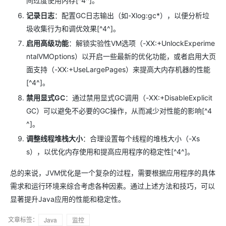
间过度使用内存[^4^]。
记录日志
：配置GC日志输出（如-Xlog:gc*），以便分析垃
圾收集行为和调优效果[^4^]。
启用高级功能
：解锁实验性VM选项（-XX:+UnlockExperime
ntalVMOptions）以开启一些最新的优化功能，或者启用大页
面支持（-XX:+UseLargePages）来提高大内存机器的性能
[^4^]。
禁用显式GC
：通过禁用显式GC调用（-XX:+DisableExplicit
GC）可以避免不必要的GC操作，从而减少对性能的影响[^4
^]。
调整线程堆栈大小
：合理设置每个线程的堆栈大小（-Xs
s），以优化内存使用和提高应用程序的稳定性[^4^]。
总的来说，JVM优化是一个复杂的过程，需要根据应用程序的具体
需求和运行环境来综合考虑各种因素。通过上述方法和技巧，可以
显著提升Java应用的性能和稳定性。
文章标签：
Java
监控