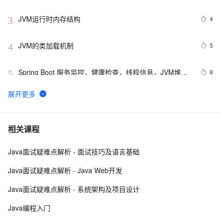
JVM运行时内存结构
4
3
JVM的类加载机制
5
4
Spring Boot 服务监控，健康检查，线程信息，JVM堆信
8
5
息，指标收集，运行情况监控等！（一）
JVM 内存分析神器 MAT: Shallow Heap Vs Retained 
11
6
Heap 你理解的对吗？
Arthas vmtool（从 jvm 里查询对象，执行 forceGc）
3
7
相关课程
Java面试疑难点解析 - 面试技巧及语言基础
JVM语言生态发展简史
4
8
Java面试疑难点解析 - Java Web开发
Jvm调优
7
9
Java面试疑难点解析 - 系统架构及项目设计
设置tomcat的jvm的虚拟内存大小
5
10
Java编程入门