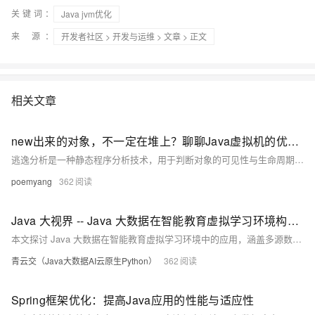
关键词：
Java jvm优化
来 源：
开发者社区
>
开发与运维
>
文章
> 正文
相关文章
new出来的对象，不一定在堆上？聊聊Java虚拟机的优化技术：逃逸分析
逃逸分析是一种静态程序分析技术，用于判断对象的可见性与生命周期。它帮助即时编译器优化内存使用、降低同步开销。根据对象是否逃逸出方法或线程，分析结果分为未逃逸、方法逃逸和线程逃逸三种。基于分析结果，编译器可进行同步锁消除、标量替换和栈上分配等优化，从而提升程序性能。尽管逃逸分析计算复杂度较高，但其在热点代码中的应用为Java虚拟机带来了显著的优化效果。
poemyang
362
Java 大视界 -- Java 大数据在智能教育虚拟学习环境构建与用户体验优化中的应用（221）
本文探讨 Java 大数据在智能教育虚拟学习环境中的应用，涵盖多源数据采集、个性化推荐、实时互动优化等核心技术，结合实际案例分析其在提升学习体验与教学质量中的成效，并展望未来发展方向与技术挑战。
青云交（Java大数据AI云原生Python）
362
Spring框架优化：提高Java应用的性能与适应性