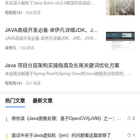
本文深入解析了Java Solon v3.2.0框架的实战应用，聚焦高并发与低内存消耗场景。通过响应式编程、云原生支持、内存优化等特性，结合API网关、数据库操作及分布式缓存实例，展示其在秒杀系统中的性能优势。文章还提供了Docker部署、监控方案及实际效果数据，助力开发者构建高效稳定的应用系统。代码示例详尽，适合希望提升系统性能的Java开发者参考。
啦啦啦191
656
JAVA高级开发必备·卓伊凡详细JDK、JRE、JVM与Java生态深度解析-形象比喻系统理解-优雅草卓伊凡
JAVA高级开发必备·卓伊凡详细JDK、JRE、JVM与Java生态深度解析-形象比喻系统理解-优雅草卓伊凡
卓伊凡
742
Java 项目分层架构实操指南及长尾关键词优化方案
本指南详解基于Spring Boot与Spring Cloud的Java微服务分层架构，以用户管理系统为例，涵盖技术选型、核心代码实现、服务治理及部署实践，助力掌握现代化Java企业级开发方案。
啦啦啦191
521
热门文章
最新文章
带你读《Java图像处理：基于OpenCV与JVM》之一：基
2
1
于JavaVM的OpenCV
面试中关于Java虚拟机（jvm）的问题看这篇就够了
1
2