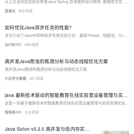
以上方法均旨在综合考虑Java Spring 应该程序设计原则, 数据库交互, 编码实践和系统架构布局等多角度因素, 旨在达到高效稳定运转目标同时也易于未来扩展.
蓝易云
809
如何优化Java异步任务的性能？
本文介绍了Java中四种异步任务实现方式：基础Thread、线程池、CompletableFuture及虚拟线程。涵盖多场景代码示例，展示从简单异步到复杂流程编排的演进，适用于不同版本与业务需求，助你掌握高效并发编程实践。（239字）
34789737
490
高并发Java爬虫的瓶颈分析与动态线程优化方案
高并发Java爬虫的瓶颈分析与动态线程优化方案
小白学大数据
567
java 最新技术驱动的智能教育在线实验室设备管理与实验资源优化实操指南
这是一份基于最新技术的智能教育在线实验室设备管理与实验资源优化的实操指南，涵盖系统搭建、核心功能实现及优化策略。采用Flink实时处理、Kafka消息队列、Elasticsearch搜索分析和Redis缓存等技术栈，结合强化学习动态优化资源调度。指南详细描述了开发环境准备、基础组件部署、数据采集与处理、模型训练、API服务集成及性能调优步骤，支持高并发设备接入与低延迟处理，满足教育机构数字化转型需求。代码已提供下载链接，助力快速构建智能化实验室管理系统。
啦啦啦191
318
Java Solon v3.2.0 高并发与低内存实战指南之解决方案优化