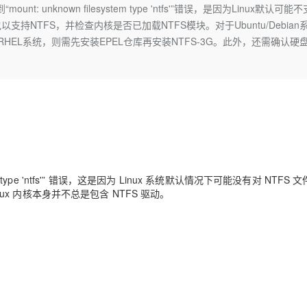
Deepseek-v4-pro
HappyHors
 unknown filesystem type 'ntfs'”错误，是因为Linux默认可能
同享
万小智 AI 建站低至 15元/月
Qoder CN
AI 短剧/漫剧
云原生数据库 
快递物流查询
WordPress
成为服务伙
高校合作
支持NTFS，并检查内核是否已加载NTFS模块。对于Ubuntu/Debian
点，立即开启云上创新
覆盖公网/内网、递归/权威、移动APP等全场景解析服务
送.CN域名，送备案服务码
基于千问大模型等，支持代码智能生成、研发智能问答
AI助力短剧
态智能体模型
旗舰 MoE 大模型，百万上下文与顶尖推理能力
图生视频，流
Ubuntu
对于CentOS/RHEL系统，则需先安装EPEL仓库再安装NTFS-3G。此外，还需确认硬
服务生态伙伴
云工开物
企业应用
Works
Night Plan 支持 Qwen 3.8-Max
云原生大数据计算服务 MaxCompute
AI 办公
容器服务 Kub
NEW
GLM-5.2
Wan2.7-T
Red Hat
30+ 款产品免费体验
Data Agent 驱动的一站式 Data+AI 开发治理平台
夜间 5 折，Qwen/Meoo/TokenPlan 客户专享
面向分析的企业级SaaS模式云数据仓库
AI智能应用
提供一站式管
科研合作
视觉 Coding、空间感知、多模态思考等全面升级
1M上下文，专为长程任务能力而生
ERP
堂（旗舰版）
SUSE
智能客服
CRM
防护产品
2个月
自动承接线索
建站小程序
OA 办公系统
AI 应用构建
大模型原生
力提升
财税管理
模板建站
Qoder
大模型服务平台百炼-应用模版
HOT
NEW
面向真实软件
个人版上线、团队版降价；千问3.8-Max首发发尝鲜
丰富多元化的应用模版和解决方案
tem type 'ntfs'” 错误，这是因为 Linux 系统默认情况下可能没有对 NTFS 
400电话
定制建站
nux 内核本身并不总是包含 NTFS 驱动。
万有无界
大模型服务平台百炼-智能体
方案
广告营销
模板小程序
的模型效果
灵活可视化地构建企业级 Agent
定制小程序
秒悟
人工智能平台 PAI
APP 开发
云端极速 AI 
新一代 AI 视频生成模型，深度适配广告营销等场景
AI Native 的算法工程平台，一站式完成建模、训练、推理服务部署
建站系统