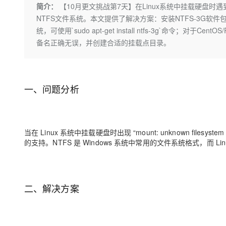
存储
天池大赛
Qwen3.7-Plus
简介：
【10月更文挑战第7天】在Linux系统中挂载硬盘时遇到“mount:
云解析DNS
解决方案免费试用 新老
电子合同
NTFS文件系统。本文提供了解决方案：安装NTFS-3G软件包以
最高领取价值200元试用
能看、能想、能动手的多模
安全
网络与CDN
AI 算法大赛
畅捷通
统，可使用`sudo apt-get install ntfs-3g`命令；
大数据开发治理平台 Data
AI 产品 免费试用
网络
安全
云开发大赛
备名正确无误，并创建合适的挂载点目录。
Qwen3-VL-Plus
Tableau 订阅
1亿+ 大模型 tokens 和 
可观测
入门学习赛
中间件
AI空中课堂在线直播课
云防火墙
140+云产品 免费试用
上云与迁云
云原生的云上边界网络安全
产品新客免费试用，最长1
数据库
一、问题分析
生态解决方案
大模型服务
企业出海
大模型ACA认证体验
大数据计算
助力企业全员 AI 认知与能
行业生态解决方案
千问AI平台-Token Plan
政企业务
媒体服务
当在 Linux 系统中挂载硬盘时出现 “mount: unknown filesys
开发者生态解决方案
的支持。NTFS 是 Windows 系统中常用的文件系统格式，而 Li
企业服务与云通信
千问AI平台-模型体验
AI 开发和 AI 应用解决
在线体验全尺寸、多种模态
域名与网站
Happy 系列大模型
终端用户计算
二、解决方案
Serverless
开发工具