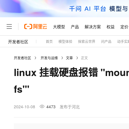
大模型
产品
解决方案
权益
定价
开发者社区
首页
模型体验
探索云世界
问产品
动手实
大模型
产品
解决方案
权益
定价
云市场
伙伴
服务
了解阿里云
精选产品
精选解决方案
普惠上云
产品定价
精选商城
成为销售伙伴
售前咨询
为什么选择阿里云
千问AI平台
开发者社区
开发与运维
文章
正文
了解云产品的定价详情
大模型服务平台百炼
千问办公，解锁你的工作
普惠上云 官方力荐
分销伙伴
在线服务
网站建设
什么是云计算
大
linux 挂载硬盘报错 "mount: 
大模型服务与应用平台
企业级Agent产品，直接
云服务器38元/年起，超
咨询伙伴
多端小程序
技术领先
云上成本管理
售后服务
轻量应用服务器
Agency Agents：拥
官方推荐返现计划
大模型
精选产品
精选解决方案
Salesforce 国际版订阅
稳定可靠
fs'"
管理和优化成本
推荐新用户得奖励，单订单
销售伙伴合作计划
自助服务
友盟天域
安全合规
人工智能与机器学习
AI
文本生成
云数据库 RDS
HappyHorse 打造一
云工开物
无影生态合作计划
在线服务
观测云
分析师报告
高校专属算力普惠，学生认
计算
互联网应用开发
2024-10-08
4473
发布于河北
Qwen3.8-Max
HOT
Salesforce On Alibaba C
工单服务
Tuya 物联网平台阿里云
研究报告与白皮书
人工智能平台 PAI
快速拥有专属 OpenClaw
大模
Consulting Partner 合
大数据
容器
智能体时代全能旗舰模型
免费试用
短信专区
一站式AI开发、训练和推
蓝凌 OA
AI 大模型销售与服务生
现代化应用