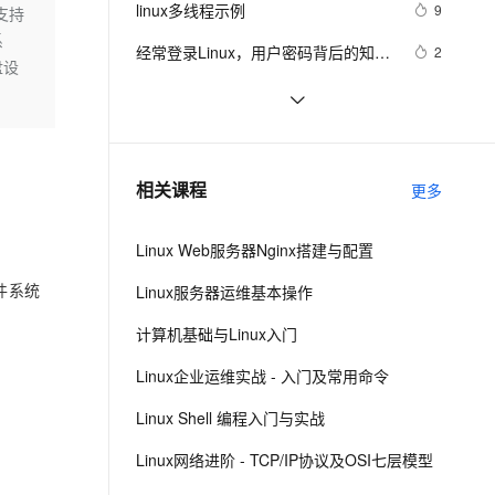
安全
找及“|”管道符、gzip/gunzip 压缩、
linux多线程示例
我要投诉
e-1.1-I2V
Cosyvoice-V3-Flash
9
不支持
PolarDB
上云场景组合购
Milvus 弹性伸缩功能新增节
伴
zip/unzip 压缩
系
漫剧创作，剧本、分镜、视频高效生成
100%兼容MySQL、PostgreSQL，兼容Oracle，支持集中和分布式
覆盖90%+业务场景，专享组合折扣价
点支持范围
畅自然，细节丰富
高表现力语音合成大模型，语音克隆听感自然
VPN
经常登录Linux，用户密码背后的知识
2
盘设
了解一下
ernetes 版 ACK
云聚AI 严选权益
AI 原生数据库服务发布
SSL 证书
Linux 下的 sleep
628
2V
Fun-ASR
，一键激活高效办公新体验
理容器应用的 K8s 服务
精选AI产品，从模型到应用全链提效
Agent 数据网关
文戏情感细腻自然，动作戏激烈拳拳到肉，实现更强表演能力
支持中英文自由切换，具备更强的噪声鲁棒性
堡垒机
linux kernel中的链表
578
AI 用量加速计划
云原生数据库 PolarDB
防火墙
、识别商机，让客服更高效、服务更出色。
linux下SOCKET深入
新老同享，达量后返
Agentic Database 发布
709
相关课程
更多
主机安全
应用
Linux Web服务器Nginx搭建与配置
千问办公
NEW
AI 应用及服务市场
的智能体编程平台
一站式AI生产力平台
文件系统
Linux服务器运维基本操作
AI 应用
伶鹊
计算机基础与Linux入门
企业级人与Agent协作平台，接入和调度多个数字员工
智能客服平台，对话机器人、对话分析、智能外呼
大模型
Linux企业运维实战 - 入门及常用命令
大模型服务平台百炼 - 全妙
自然语言处理
Linux Shell 编程入门与实战
应用创作平台
多模态内容创作工具，已接入 DeepSeek
数据标注
Linux网络进阶 - TCP/IP协议及OSI七层模型
机器学习