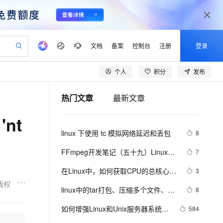
文档
备案
控制台
注册
登录
个人
积分
发布
验
作计划
器
AI 活动
专业服务
服务伙伴合作计划
开发者社区
加入我们
产品动态
服务平台百炼
阿里云 OPC 创新助力计划
热门文章
最新文章
一站式生成采购清单，支持单品或批量购买
io：打造专属 AI 语音助手
S产品伙伴计划（繁花）
峰会
CS
造的大模型服务与应用开发平台
一句话生成原生可编辑精美 PPT 文稿
AI 生产力先锋
Al MaaS 服务伙伴赋能合作
域名
博文
Careers
至高可申请百万元
Qwen3.8-Max 模型上线
'nt
开启高性价比 AI 编程新体验
弹性可伸缩的云计算服务
Qwen-Audio-3.0-Realtime 端到端实时语音角色扮演
输入一句话想法, 轻松生成专业的 PPT
先锋实践拓展 AI 生产力的边界
Token 补贴，五大权
计划
海大会
伙伴信用分合作计划
商标
问答
社会招聘
linux 下使用 tc 模拟网络延迟和丢包
8
益加速 OPC 成功
eek-V4-Pro
SS
一键部署幻兽帕鲁游戏服务器
飞天发布时刻
HOT
Open Search 向量检索版支
划
备案
电子书
校园招聘
pSeek-V4-Pro
视频创作，一键激活电商全链路生产力
稳定、安全、高性价比、高性能的云存储服务
一键购买专属联机服务器，轻松开启游戏
所见，即是所愿
持视频检索 Pipeline 功能
更多支持
FFmpeg开发笔记（五十九）Linux编
7
划
公司注册
镜像站
视频生成
语音识别与合成
译ijkplayer的Android平台so库
专属 QwenPaw
漫剧工坊：一站式动画创作平台
AI 实训营
HOT
应用身份服务 (IDaaS)
在Linux中，如何获取CPU的总核心
3
合作伙伴培训与认证
划
上云迁移
站生成，高效打造优质广告素材
全接入的云上超级电脑
从聊天伙伴进化为能主动干活的本地数字员工
快速生产连贯的高质量长漫剧
从基础到进阶，Agent 创客手把手教你
OpenClaw 管理能力上线
数？
版权
lScope
我要反馈
e-1.1-T2V
Qwen3-TTS-Flash
linux中的tar打包、压缩多个文件、磁
8
查询合作伙伴
n Alibaba Cloud ISV 合作
代维服务
建企业门户网站
10 分钟搭建微信、支付宝小程序
MaxCompute MaxFrame 提
盘查看和分区类、du查看文件和目录
畅细腻的高质量视频
离线语音合成大模型，多语言方言自适应，低延迟高稳定
创新加速
如何增强Linux和Unix服务器系统安
ope
登录合作伙伴管理后台
584
我要建议
站，无忧落地极速上线
以可视化方式快速构建移动和 PC 门户网站
国内短信简单易用，安全可靠，秒级触达，全球覆盖200+国家和地区。
高效部署网站，快速应用到小程序
供自动弹性内存功能
占用的磁盘空间linux中的grep 过滤查
全性