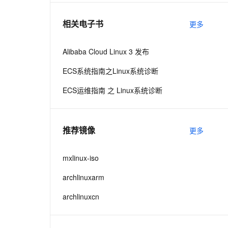
相关电子书
更多
息提取
与 AI 智能体进行实时音视频通话
从文本、图片、视频中提取结构化的属性信息
构建支持视频理解的 AI 音视频实时通话应用
Alibaba Cloud Linux 3 发布
t.diy 一步搞定创意建站
构建大模型应用的安全防护体系
ECS系统指南之Linux系统诊断
通过自然语言交互简化开发流程,全栈开发支持
通过阿里云安全产品对 AI 应用进行安全防护
ECS运维指南 之 Linux系统诊断
推荐镜像
更多
mxlinux-iso
archlinuxarm
archlinuxcn