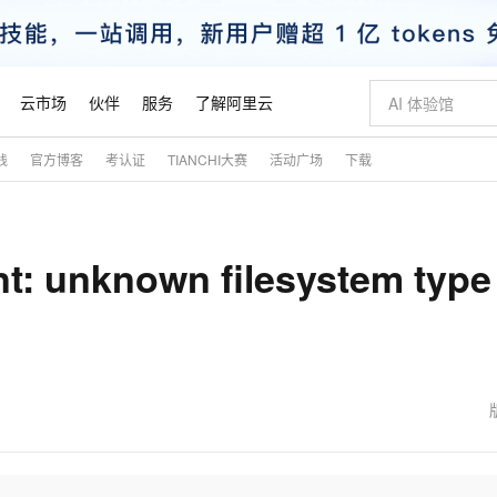
云市场
伙伴
服务
了解阿里云
践
官方博客
考认证
TIANCHI大赛
活动广场
下载
AI 特惠
数据与 API
成为产品伙伴
企业增值服务
最佳实践
价格计算器
AI 场景体
基础软件
产品伙伴合
阿里云认证
市场活动
配置报价
大模型
自助选配和估算价格
新方式
睿译宝，AI翻译排版一步到位
智启 AI 普惠权益
产品生态集成认证中心
企业支持计划
云上春晚
域名与网站
千问官方 MaaS 平台，为开发者和 Agent 而生，新用户赠送 1 亿 + tokens 额度
Qwen Aud
AI Coding
阿里云Maa
2026 阿里云
云服务器 E
为企业打
数据集
Windows
大模型认证
模型
NEW
NEW
unknown filesystem type 
交付可用成果
值低价云产品抢先购
上传文档即自动完成翻译和格式还原
至高享 1亿+免费 tokens，加速 Al 应用落地
提供智能易用的域名与建站服务
智能编程，一键
安全可靠、
产品生态伙伴
专家技术服务
云上奥运之旅
弹性计算合作
阿里云中企出
手机三要素
宝塔 Linux
全部认证
价格优势
有专属领域专家
GLM-5.2：长任务时代开源旗舰模型
阿里云 OPC 创新助力计划
千问大模型
即刻拥有 DeepS
AI 电商营销
对象存储 O
大模型
产品生态伙伴工作台
企业增值服务台
云栖战略参考
云存储合作计
云栖大会
身份实名认证
CentOS
训练营
推动算力普惠，释放技术红利
最高返9万
多领域专家智能体,一键组建 AI 虚拟交付团队
快速构建应用程序和网站，即刻迈出上云第一步
至高百万元 Token 补贴，加速一人公司成长
多元化、高性能、安全可靠的大模型服务
真正可用的 1M 上下文,一次完成代码全链路开发
轻松解锁专属 Dee
从图文生成到
云上的中国
数据库合作计
活动全景
短信
Docker
图片和
站式影视创作平台
Hermes Agent，打造自进化智能体
Token Plan 模型订阅计划
数字证书管理服务（原SSL证书）
5 分钟轻松部署
AI 广告创作
无影云电脑
企业成长
NEW
信息公告
看见新力量
云网络合作计
OCR 文字识别
JAVA
证享300元代金券
可视化编排打通从文字构思到成片全链路闭环
全托管，含MySQL、PostgreSQL、SQL Server、MariaDB多引擎
自主进化，持久记忆，越用越聪明
Qwen3.8-Max 首发尝鲜，限时加量 10 倍，夜间低至2折
实现全站HTTPS，呈现可信的WEB访问
图文、视频一
随时随地安
魔搭 Mode
Kimi-K3
HappyHors
NEW
loud
服务实践
官网公告
金融模力时刻
Salesforce O
版
发票查验
全能环境
Claude Code + GStack 打造工程团队
千问办公，限时限量积分加倍
Qoder
低代码高效构
AI 建站
短信服务
型
NEW
作计划
Kimi 最新旗舰模型，长程编程与推理利器
让文字生成流
计划
创新中心
魔搭 ModelSc
健康状态
理服务
让AI从“聊天伙伴”进化为能干活的“数字员工”
安装技能 GStack，拥有专属 AI 工程团队
你的AI工作搭子，覆盖日常办公高频场景
面向真实软件的智能体编程平台
0 代码专业建
客户案例
天气预报查询
操作系统
态合作计划