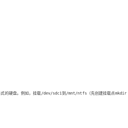
格式的硬盘。例如，挂载
到
（先创建挂载点
/dev/sdc1
/mnt/ntfs
mkdir