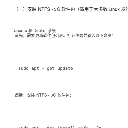
大模型解决方案
（一）安装 NTFS - 3G 软件包（适用于大多数 Linux 
迁移与运维管理
快速部署 Dify，高效搭建 
专有云
Ubuntu 和 Debian 系统
10 分钟在聊天系统中增加
首先，需要更新软件包列表。打开终端并输入以下命令：
sudo apt - get update
然后，安装 NTFS - 3G 软件包：