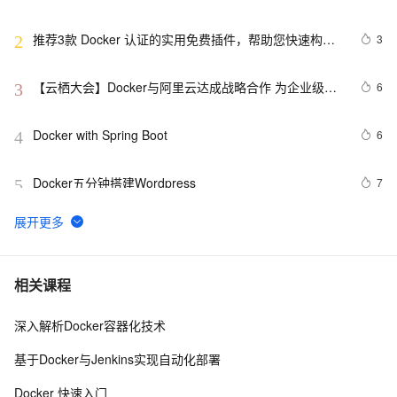
推荐3款 Docker 认证的实用免费插件，帮助您快速构建
3
2
云原生应用程序！
【云栖大会】Docker与阿里云达成战略合作 为企业级客
6
3
户提供容器服务
Docker with Spring Boot
6
4
Docker五分钟搭建Wordpress
7
5
Docker启动后怎样运行jar包文件
5
6
Ubuntu Docker 安装和配置 GitLab CI 持续集成
5
7
相关课程
深入解析Docker容器化技术
『Docker』在Docker快速部署.NET Core项目
5
8
基于Docker与Jenkins实现自动化部署
Docker 启动命令里  --cgroupns host  是什么作用？
13
9
Docker 快速入门