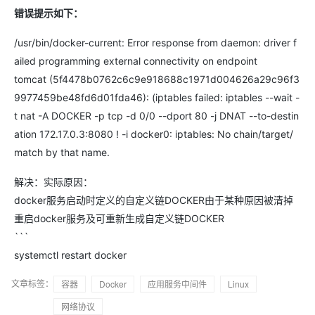
错误提示如下：
/usr/bin/docker-current: Error response from daemon: driver f
ailed programming external connectivity on endpoint
tomcat (5f4478b0762c6c9e918688c1971d004626a29c96f3
9977459be48fd6d01fda46): (iptables failed: iptables --wait -
t nat -A DOCKER -p tcp -d 0/0 --dport 80 -j DNAT --to-destin
ation 172.17.0.3:8080 ! -i docker0: iptables: No chain/target/
match by that name.
解决：实际原因：
docker服务启动时定义的自定义链DOCKER由于某种原因被清掉
重启docker服务及可重新生成自定义链DOCKER
```
systemctl restart docker
文章标签：
容器
Docker
应用服务中间件
Linux
网络协议