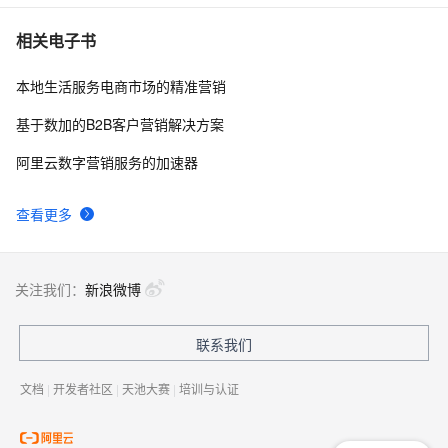
条件数据筛选
阿里云热门场景上云解决方案，助力企业上云/数据/营销
2
10
相关电子书
等多场景业务上云
本地生活服务电商市场的精准营销
基于数加的B2B客户营销解决方案
阿里云数字营销服务的加速器
查看更多
关注我们：
新浪微博
联系我们
文档
|
开发者社区
|
天池大赛
|
培训与认证