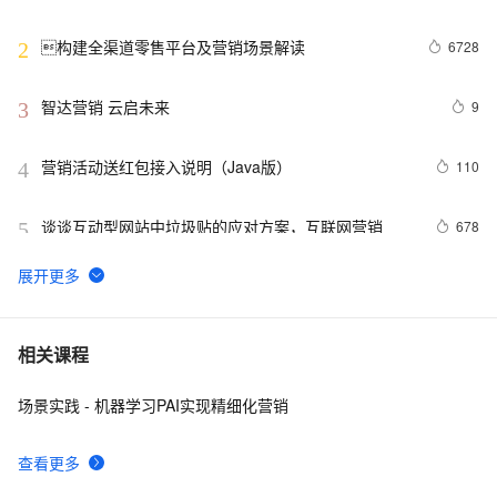
相结合的实践
构建全渠道零售平台及营销场景解读
6728
2
智达营销 云启未来
9
3
营销活动送红包接入说明（Java版）
110
4
谈谈互动型网站中垃圾贴的应对方案，互联网营销
678
5
开源电子邮件营销平台 listmonk 使用教程
9
6
微信小程序 | 一文总结全部营销抽奖功能
20
7
相关课程
场景实践 - 机器学习PAI实现精细化营销
企业信息化"主题经营研究稿-王甲佳全息营销系列12
4
8
查看更多
沉浸式学习PostgreSQL|PolarDB 15: 企业ERP软件、网
5
9
站、分析型业务场景、营销场景人群圈选, 任意字段组合