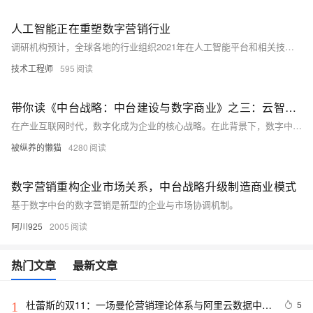
人工智能正在重塑数字营销行业
调研机构预计，全球各地的行业组织2021年在人工智能平台和相关技术方面的支出将达到570亿美元以上。通过允许组织有效地收集、分析、应用数据，然后从中学习，人工智能正在改变数字营销策略。
技术工程师
595
带你读《中台战略：中台建设与数字商业》之三：云智慧时代的数字营销
在产业互联网时代，数字化成为企业的核心战略。在此背景下，数字中台成为指导企业数字化转型、实现数字营销的主流方法。数字中台是基于企业级互联网及大数据架构打造的数字化创新平台，包含业务中台和数据中台。
被纵养的懒猫
4280
数字营销重构企业市场关系，中台战略升级制造商业模式
基于数字中台的数字营销是新型的企业与市场协调机制。
阿川925
2005
热门文章
最新文章
杜蕾斯的双11：一场曼伦营销理论体系与阿里云数据中台
5
1