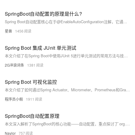
SpringBoot自动配置的原理是什么?
Spring Boot自动配置核心在于@EnableAutoConfiguration注解，它通过@Import导入配置选择器，加载META-INF/spring.factories中定义的自动配置类。这些类根据@Conditional系列注解判断是否生效。但Spring Boot 3.0后已弃用spring.factories，改用新格式的.imports文件进行配置。
星兽
1456
Spring Boot 集成 JUnit 单元测试
本文介绍了在Spring Boot中使用JUnit 5进行单元测试的常用方法与技巧，包括添加依赖、编写测试类、使用@SpringBootTest参数、自动装配测试模块（如JSON、MVC、WebFlux、JDBC等），以及@MockBean和@SpyBean的应用。内容实用，适合Java开发者参考学习。
2G冲浪词条
1381
Spring Boot 可视化监控
本文介绍了如何通过Spring Actuator、Micrometer、Prometheus和Grafana为Spring Boot应用程序添加监控功能。首先创建了一个Spring Boot应用，并配置了Spring Actuator以暴露健康状态和指标接口。接着，利用Micrometer收集应用性能数据，并通过Prometheus抓取这些数据进行存储。最后，使用Grafana将Prometheus中的数据可视化，展示在精美的仪表板上。整个过程简单易行，为Spring Boot应用提供了基本的监控能力，同时也为后续扩展更详细的监控指标奠定了基础。
程序员小假
1911
SpringBoot自动配置原理
本文深入解析了SpringBoot的核心功能——自动配置，重点探讨了`org.springframework.boot.autoconfigure`及相关注解的工作机制。通过分析`@SpringBootApplication`、`@EnableAutoConfiguration`等注解，揭示了SpringBoot如何基于类路径和条件自动装配Bean
Naylor
757