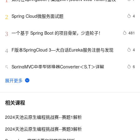
1
Spring Cloud微服务面试题
4
2
一个基于 Spring Boot 的项目骨架，少造轮子！ 
481
3
F版本SpringCloud 3—大白话Eureka服务注册与发现
4
4
SpringMVC中类型转换器Converter＜S,T＞详解
6
5
spring boot 2以上版本整合mybatis
1
6
spring boot 集成websocket与shiro的坑
5
7
相关课程
2024天池云原生编程挑战赛--赛题1解析
使用Spring Cloud Stream集成消息中间件
8
8
2024天池云原生编程挑战赛--赛题3解析
Spring5参考指南:JSR 330标准注解
5
9