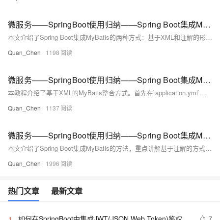
微服务——SpringBoot使用归纳——Spring Boot集成MyBatis——基于注解的整合
本文介绍了Spring Boot集成MyBatis的两种方式：基于XML和注解的形式。重点讲解了注解方式，包括@Select、@Insert、@Update、@Delete等常用注解的使用方法，以及多参数时@Param注解的应用。同时，针对字段映射不一致的问题，提供了@Results和@ResultMap的解决方案。文章还提到实际项目中常结合XML与注解的优点，灵活使用两者以提高开发效率，并附带课程源码供下载学习。
Quan_Chen
1198
微服务——SpringBoot使用归纳——Spring Boot集成MyBatis——基于 xml 的整合
本教程介绍了基于XML的MyBatis整合方式。首先在`application.yml`中配置XML路径，如`classpath:mapper/*.xml`，然后创建`UserMapper.xml`文件定义SQL映射，包括`resultMap`和查询语句。通过设置`namespace`关联Mapper接口，实现如`getUserByName`的方法。Controller层调用Service完成测试，访问`/getUserByName/{name}`即可返回用户信息。为简化Mapper扫描，推荐在Spring Boot启动类用`@MapperScan`注解指定包路径避免逐个添加`@Mapper`
Quan_Chen
1137
微服务——SpringBoot使用归纳——Spring Boot集成MyBatis——MyBatis 介绍和配置
本文介绍了Spring Boot集成MyBatis的方法，重点讲解基于注解的方式。首先简述MyBatis作为持久层框架的特点，接着说明集成时的依赖导入，包括`mybatis-spring-boot-starter`和MySQL连接器。随后详细展示了`properties.yml`配置文件的内容，涵盖数据库连接、驼峰命名规范及Mapper文件路径等关键设置，帮助开发者快速上手Spring Boot与MyBatis的整合开发。
Quan_Chen
1996
热门文章
最新文章
如何在SpringBoot中集成JWT(JSON Web Token)鉴权
7