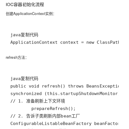
IOC容器初始化流程
创建ApplicationContext实例
：
ApplicationContext context = new ClassPathXml
refresh方法
：