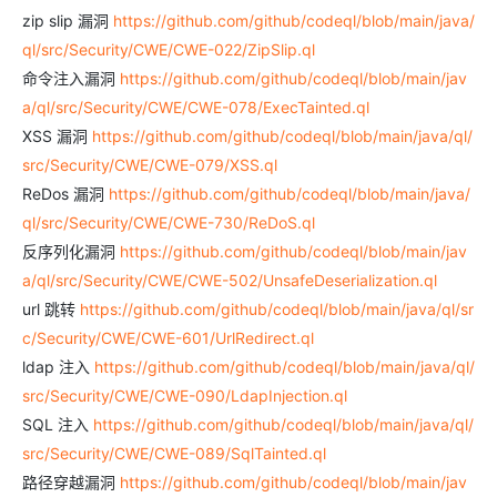
zip slip 漏洞
https://github.com/github/codeql/blob/main/java/
ql/src/Security/CWE/CWE-022/ZipSlip.ql
命令注入漏洞
https://github.com/github/codeql/blob/main/jav
a/ql/src/Security/CWE/CWE-078/ExecTainted.ql
XSS 漏洞
https://github.com/github/codeql/blob/main/java/ql/
src/Security/CWE/CWE-079/XSS.ql
ReDos 漏洞
https://github.com/github/codeql/blob/main/java/
ql/src/Security/CWE/CWE-730/ReDoS.ql
反序列化漏洞
https://github.com/github/codeql/blob/main/jav
a/ql/src/Security/CWE/CWE-502/UnsafeDeserialization.ql
url 跳转
https://github.com/github/codeql/blob/main/java/ql/sr
c/Security/CWE/CWE-601/UrlRedirect.ql
ldap 注入
https://github.com/github/codeql/blob/main/java/ql/
src/Security/CWE/CWE-090/LdapInjection.ql
SQL 注入
https://github.com/github/codeql/blob/main/java/ql/
src/Security/CWE/CWE-089/SqlTainted.ql
路径穿越漏洞
https://github.com/github/codeql/blob/main/jav