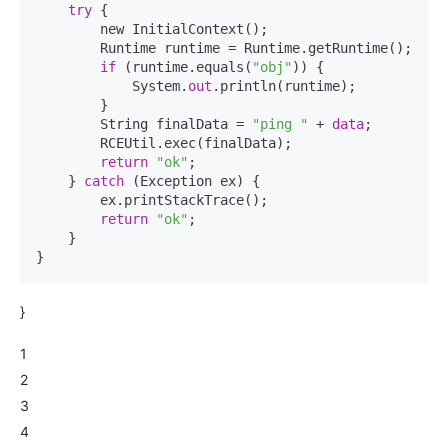
try
 {

        new InitialContext();

        Runtime runtime = Runtime.getRuntime();

if
 (runtime.equals(
"obj"
)) {

            System.
out
.println(runtime);

        }

        String finalData = 
"ping "
 + 
data
;

        RCEUtil.exec(finalData);

return
"ok"
;

    } 
catch
 (Exception ex) {

        ex.printStackTrace();

return
"ok"
;

    }

}
1
2
3
4