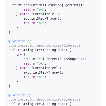
Runtime.getRuntime().exec(obj.getCmd());

return
"ok"
;

    } 
catch
 (Exception e) {

        e.printStackTrace();

return
"ok"
;

    }

}

@Override
// 
code.inspector.demo.service.RCEService
public
 String rce5(String 
data
) {

try
 {

        new InitialContext().lookup(
data
);

return
"ok"
;

    } 
catch
 (Exception ex) {

        ex.printStackTrace();

return
"ok"
;

    }

}

@Override
// 
code.inspector.demo.service.RCEService
public
 String rce6(String 
data
) {
