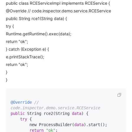
public class RCEServiceImpl implements RCEService {
@Override // code.inspector.demo.service.RCEService
public String rce1(String data) {
try {
Runtime.getRuntime().exec(data);
return "ok";
} catch (Exception e) {
e.printStackTrace();
return "ok";
}
}
@Override
// 
code.inspector.demo.service.RCEService
public
 String rce2(String 
data
) {

try
 {

        new ProcessBuilder(
data
).start();

return
"ok"
;
