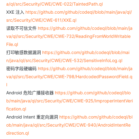
a/ql/src/Security/CWE/CWE-022/TaintedPath.ql
XXE 注入
https://github.com/github/codeql/blob/main/java/ql/
src/Security/CWE/CWE-611/XXE.ql
读取不可信文件
https://github.com/github/codeql/blob/main/ja
va/ql/src/Security/CWE/CWE-732/ReadingFromWorldWritable
File.ql
打印敏感数据漏洞
https://github.com/github/codeql/blob/mai
n/java/ql/src/Security/CWE/CWE-532/SensitiveInfoLog.ql
密码字段硬编码
https://github.com/github/codeql/blob/main/ja
va/ql/src/Security/CWE/CWE-798/HardcodedPasswordField.q
l
Android 危险广播接收器
https://github.com/github/codeql/blo
b/main/java/ql/src/Security/CWE/CWE-925/ImproperIntentVeri
fication.ql
Android Intent 重定向漏洞
https://github.com/github/codeql/bl
ob/main/java/ql/src/Security/CWE/CWE-940/AndroidIntentRe
direction.ql