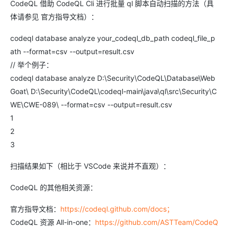
CodeQL 借助 CodeQL Cli 进行批量 ql 脚本自动扫描的方法（具
体请参见 官方指导文档）：
codeql database analyze your_codeql_db_path codeql_file_p
ath --format=csv --output=result.csv
// 举个例子：
codeql database analyze D:\Security\CodeQL\Database\Web
Goat\ D:\Security\CodeQL\codeql-main\java\ql\src\Security\C
WE\CWE-089\ --format=csv --output=result.csv
1
2
3
扫描结果如下（相比于 VSCode 来说并不直观）：
CodeQL 的其他相关资源：
官方指导文档：
https://codeql.github.com/docs；
CodeQL 资源 All-in-one：
https://github.com/ASTTeam/CodeQ