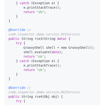
    } 
catch
 (Exception e) {

        e.printStackTrace();

return
"ok"
;

    }

}

@Override
// 
code.inspector.demo.service.RCEService
public
 String rce3(String 
data
) {

try
 {

        GroovyShell shell = new GroovyShell();

        shell.evaluate(
data
);

return
"ok"
;

    } 
catch
 (Exception e) {

        e.printStackTrace();

return
"ok"
;

    }

}

@Override
// 
code.inspector.demo.service.RCEService
public
 String rce4(Obj obj) {

try
 {
