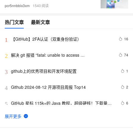
pcr5nnbbix3xm
1540
热门文章
最新文章
【GitHub】2FA认证（双重身份验证）
16
1
解决 git 报错 “fatal: unable to access 
74
2
‘https://github.com/.../.git‘: Recv failure Connection 
was rese
github上的优秀项目和开发环境配置
1
3
Github 2024-08-12 开源项目周报 Top14
2
4
GitHub 星标 115k+的 Java 教程，超级硬核！下载量突
6
5
破 1 万次！
微软 GitHub 收购一个付费代码工具，然后免费开放了
4
6