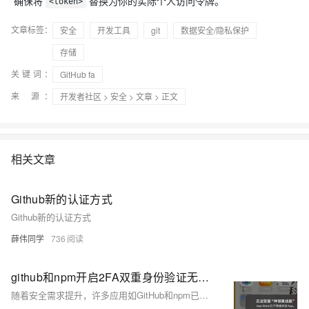
确保将
替换为你的实际个人访问令牌。
<token>
文章标签：
安全
开发工具
git
数据安全/隐私保护
存储
关键词：
GitHub fa
来 源：
开发者社区
>
安全
>
文章
> 正文
相关文章
Github新的认证方式
Github新的认证方式
薛伟同学
736
github和npm开启2FA双重身份验证无法登陆
随着安全需求提升，许多应用如GitHub和npm已强制启用2FA（双重身份验证）。2FA通过用户名、密码及动态验证码增强账号安全性。若手机丢失或TOTP应用失效，可使用开启2FA时生成的recovery code登录并重新绑定。推荐使用大厂的TOTP工具，如Microsoft Authenticator、Google Authenticator等，避免小应用停服风险。若无备份码，只能通过人工申诉找回账号。