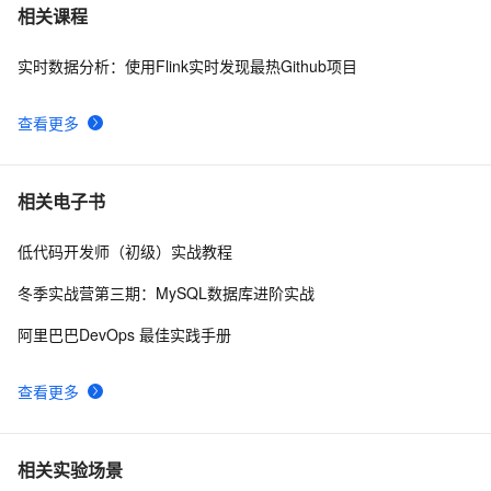
重磅推荐，Github上一批优秀的「低代码」项目 ，点赞
6
7
相关课程
收藏按需取用
实时数据分析：使用Flink实时发现最热Github项目
MaskGCT：登上GitHub趋势榜榜首的TTS开源大模型
12
8
查看更多
🔥基于GitHub的Electron自动发布与更新🔥
5
9
github上的一个开源kvo/kvb实现（ios),供参考
539
10
相关电子书
低代码开发师（初级）实战教程
冬季实战营第三期：MySQL数据库进阶实战
阿里巴巴DevOps 最佳实践手册
查看更多
相关实验场景