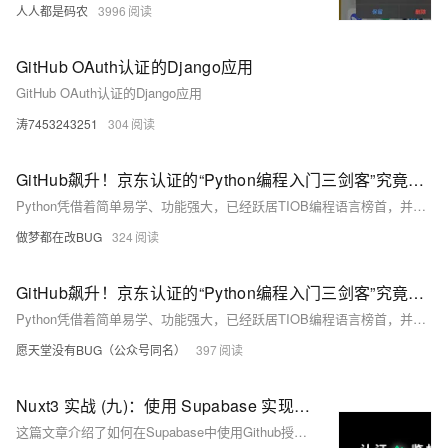
人人都是码农
3996
GitHub OAuth认证的Django应用
GitHub OAuth认证的Django应用
涛7453243251
304
GitHub飙升！京东认证的“Python编程入门三剑客”究竟好在哪？
Python凭借着简单易学、功能强大，已经跃居TIOB编程语言榜首，并且已经开始了它的霸榜之旅。如何选择一套适合自己的Python学习教程，是每个Python爱好者面临的首要问题。
做梦都在改BUG
324
GitHub飙升！京东认证的“Python编程入门三剑客”究竟好在哪？
Python凭借着简单易学、功能强大，已经跃居TIOB编程语言榜首，并且已经开始了它的霸榜之旅。如何选择一套适合自己的Python学习教程，是每个Python爱好者面临的首要问题。 今天给小伙伴们带来的是图灵&京东认证的“Python编程入门三剑客”，先看《Python编程从入门到实践》，打好Python入门的底子；再看《Python编程快速上手》，增强用Python处理工作中实际问题的能力；最后看《Python极客项目编程》，用充满想象力的实战案例，充分理解Python编程的奥秘，完成从小白到大神的进化。
愿天堂没有BUG（公众号同名）
397
Nuxt3 实战 (九)：使用 Supabase 实现 Github 认证鉴权
这篇文章介绍了如何在Supabase中使用Github授权登录并实现用户身份验证。文章首先说明了Supabase采用postgresql的Row Level Security（RLS）机制来控制不同用户对数据表访问权限的重要性，然后详细介绍了配置Github OAuth Apps的过程，包括创建新的OAuth应用、填写项目信息、设置回调URL等步骤。接着，文章展示了在Nuxt3中实现登录界面的代码示例，最后总结了通过本教程可以学习到的技能，并预告了下一篇文章将介绍如何在Nuxt3中创建RESTful风格API并结合Supabase数据库完成CURD操作。