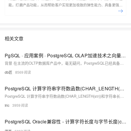
能，打磨产品功能，从而帮助客户实现更加极致的弹性能力、具备更强的
扩展能力、并利用云设施进一步降低企业成本。以云原生+分布式为核心
技术抓手，打造以自研的在线事务型(OLTP)数据库Polar DB和在线分析型
(OLAP)数据库Analytic DB为代表的新一代企业级云原生数据库产品体
系， 结合NoSQL数据库、数据库生态工具、云原生智能化数据库管控平
台，为阿里巴巴经济体以及各个行业的企业客户和开发者提供从公共云到
相关文章
混合云再到私有云的完整解决方案，提供基于云基础设施进行数据从处
理、到存储、再到计算与分析的一体化解决方案。本节课带你了解阿里云
PgSQL · 应用案例 · PostgreSQL OLAP加速技术之向量计算
数据库产品家族及特性。
背景 在主流的OLTP数据库产品中，毫无疑问，PostgreSQL已经具备非常强大的竞争力（性能、功能、稳定性、成熟度、案例、跨行业应用等）。 通过这些文章我们可以了解更细致的情况。 《数据库十八摸 - 致 架构师、开发者》 《数据库界的华山论剑 tpc.org》 《PostgreSQL 前世今生》 在OLAP领域，PostgreSQL社区也是豪情万丈的，比如内核已经实现了基于CPU的多
db匠
8569
PostgreSQL 计算字符串字符数函数(CHAR_LENGTH(str))和字符串长度函数(LENGTH(str))
PostgreSQL 计算字符串字符数函数(CHAR_LENGTH(str))和字符串长度函数(LENGTH(str))
Iric
3959
PostgreSQL Oracle兼容性 - 计算字符长度与字节长度(char(?) 与varchar(?)空格如何计算长度)