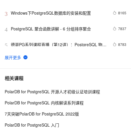
WM_SYS.WM_CONCAT
Windows下PostgreSQL数据库的安装和配置
8165
3
PostgreSQL 聚合函数讲解 - 6 分组排序聚合
7837
4
德哥PG系列课程直播（第12讲）：PostgreSQL 物联
8783
5
网最佳实践
PostgreSQL 11 新特性解读 : Initdb/Pg_resetwal支持
7040
6
修改WAL文件大小
PostgreSQL 如何轻松搞定行驶、运动轨迹合并和切
7553
7
相关课程
分
PolarDB for PostgreSQL 开源人才初级认证培训课程
zabbix template pg_monz for PostgreSQL
8740
8
PolarDB for PostgreSQL 内核解读系列课程
PostgreSQL imgsmlr 插件安装
8952
9
7天突破PolarDB for PostgreSQL 2022版
沉浸式学习PostgreSQL|PolarDB 14: 共享单车、徒步、
6
10
PolarDB for PostgreSQL 入门
旅游、网约车轨迹查询