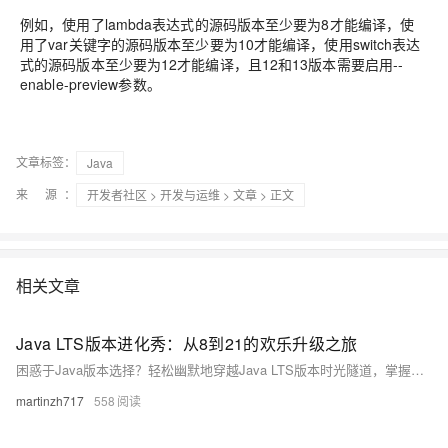
例如，使用了lambda表达式的源码版本至少要为8才能编译，使
用了var关键字的源码版本至少要为10才能编译，使用switch表达
式的源码版本至少要为12才能编译，且12和13版本需要启用--
enable-preview参数。
文章标签：
Java
来 源：
开发者社区
>
开发与运维
>
文章
> 正文
相关文章
Java LTS版本进化秀：从8到21的欢乐升级之旅
困惑于Java版本选择？轻松幽默地穿越Java LTS版本时光隧道，掌握从Java 8到21的关键特性。通过一家初创公司的系统升级故事，直观了解每个版本如何解决代码冗余、性能瓶颈等开发痛点，助你在技术选型中做出明智决策。
martinzh717
558