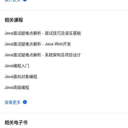
WebKit  上的JS直接使用Java Bean
578
6
Java 图书管理系统详解
7
7
相关课程
Java面试疑难点解析 - 面试技巧及语言基础
Java线程：新特征-原子量
719
8
Java面试疑难点解析 - Java Web开发
Java 注解 阐释 hibernate ORM
3
9
Java面试疑难点解析 - 系统架构及项目设计
java 中的多线程   内部类实现 数据共享 和 Runnable实
8
10
Java编程入门
现数据共享
Java面向对象编程
Java高级编程
查看更多
相关电子书