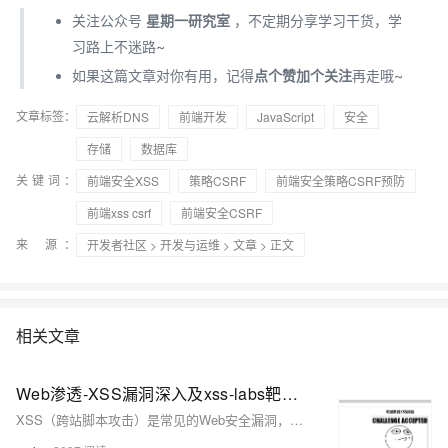
关注公众号
星期一研究室
，不定期分享学习干货，学
习路上不迷路~
如果这篇文章对你有用，记得
点个赞加个关注
再走哦~
文章标签：
云解析DNS
前端开发
JavaScript
安全
存储
数据库
关键词：
前端安全XSS
策略CSRF
前端安全策略CSRF预防
前端xss csrf
前端安全CSRF
来 源：
开发者社区
>
开发与运维
>
文章
> 正文
相关文章
Web渗透-XSS漏洞深入及xss-labs靶场实战
XSS（跨站脚本攻击）是常见的Web安全漏洞，通过在网页中注入恶意脚本，窃取用户信息或执行非法操作。本文介绍其原理、分类（反射型、存储型、DOM型）、测试方法及xss-labs靶场实战案例，帮助理解与防御XSS攻击。