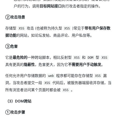
户的行为，调用
目标网站接口
执行攻击者指定的操作。
②攻击场景
存储型
攻击 (也被称为持久型
)常见于
带有用户保存数
XSS
XSS
据功能
的网站，如论坛发帖、商品评论、用户私信等。
③危害
它是
最危险的
一种跨站脚本，相比反射型
和
型
XSS
DOM
XSS
具有更高的
隐蔽性
，危害更大，因为它
不需要用户手动触发
。
任何允许用户存储数据的
程序都可能存在存储型
漏
web
XSS
洞，当攻击者提交一段
代码后，被服务器端接收并存储，当
XSS
所有浏览者访问某个页面时都会被
。
XSS
（3）DOM跨站
①攻击步骤