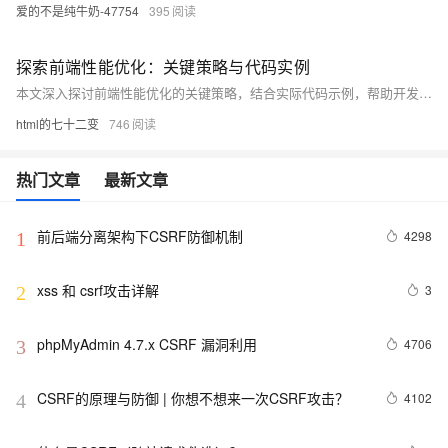
爱的不是纯牛奶-47754
395
探索前端性能优化：关键策略与代码实例
本文深入探讨前端性能优化的关键策略，结合实际代码示例，帮助开发者提升网页加载速度和用户体验，涵盖资源压缩、懒加载、缓存机制等技术。
html的七十二变
746
热门文章
最新文章
前后端分离架构下CSRF防御机制
4298
1
xss 和 csrf攻击详解
3
2
phpMyAdmin 4.7.x CSRF 漏洞利用
4706
3
CSRF的原理与防御 | 你想不想来一次CSRF攻击？
4102
4