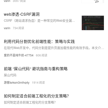
varin
3097
web渗透-CSRF漏洞
CSRF（跨站请求伪造）是一种常见的Web安全漏洞，攻击者通过伪造用户请求，诱使其在已登录状态下执行非意愿操作。本文介绍CSRF原理、分类（站外与站内）、DVWA靶场搭建及防御措施，如同源策略与Token验证，提升安全防护意识。
varin
734
利用代码分割优化前端性能：策略与实践
在现代Web开发中，代码分割是提升页面加载性能的有效手段。本文介绍代码分割的概念、重要性及其实现策略，包括动态导入、路由分割等方法，并探讨在React、Vue、Angular等前端框架中的具体应用。
爱的不是纯牛奶-47754
606
前端 “屎山代码“ 避坑指南与重构策略
屎山代码
游客tsrksm3mlhq4y
1914
如何制定适合前端工程化的分支策略？
如何制定适合前端工程化的分支策略？