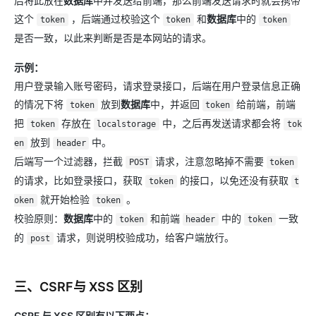
后将此放在
数据库
中并发送给前端，那么前端发送请求时就会携带
这个
，后端通过校验这个
和
数据库
中的
token
token
token
是否一致，以此来判断是否是本网站的请求。
示例：
用户登录输入账号密码，请求登录接口，后端在用户登录信息正确
的情况下将
放到
数据库
中，并返回
给前端，前端
token
token
把
存放在
中，之后再发送请求都会将
token
localstorage
tok
放到
中。
en
header
后端写一个过滤器，拦截
请求，注意忽略掉不需要
POST
token
的请求，比如登录接口，获取
的接口，以免还没有获取
token
t
就开始检验
。
oken
token
校验原则：
数据库
中的
和前端
中的
一致
token
header
token
的
请求，则说明校验成功，给客户端放行。
post
三、CSRF与 XSS 区别
CSRF 与 XSS 区别有以下两点：