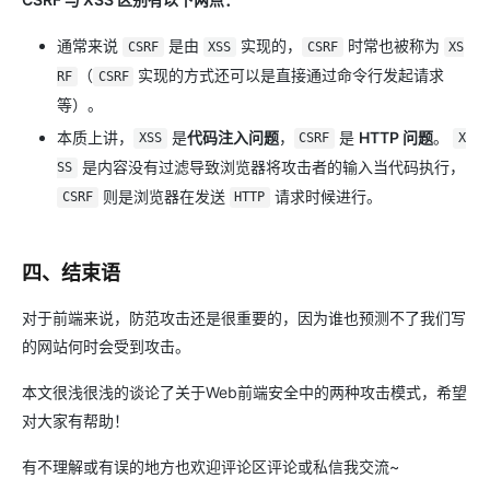
通常来说
是由
实现的，
时常也被称为
CSRF
XSS
CSRF
XS
（
实现的方式还可以是直接通过命令行发起请求
RF
CSRF
等）。
本质上讲，
是
代码注入问题
，
是
HTTP 问题
。
XSS
CSRF
X
是内容没有过滤导致浏览器将攻击者的输入当代码执行，
SS
则是浏览器在发送
请求时候进行。
CSRF
HTTP
四、结束语
对于前端来说，防范攻击还是很重要的，因为谁也预测不了我们写
的网站何时会受到攻击。
本文很浅很浅的谈论了关于Web前端安全中的两种攻击模式，希望
对大家有帮助！
有不理解或有误的地方也欢迎评论区评论或私信我交流~