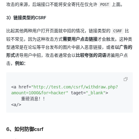
攻击的来源，后端接口不能将安全寄托在仅允许
上面。
POST
3）链接类型的CSRF
比起其他两种用户打开页面就中招的情况，链接类型的
比
CSRF
较不常见，因为这种攻击方式
需要用户点击链接
才会触发。这种类
型通常是在论坛等平台发布的图片中嵌入恶意链接，或者
以广告的
形式
诱导用户中招，攻击者通常会以
比较夸张的词语
诱骗用户点
击，
例如：
<a href=
"http://test.com/csrf/withdraw.php?
amount=1000&for=hacker"
 taget=
"_blank"
>

    重磅消息！！

6、如何防御csrf