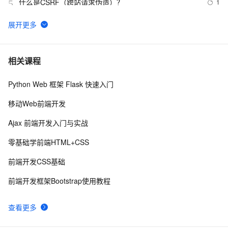
什么是CSRF（跨站请求伪造）？
1
5
CSRF 实验：Token 不与 Session 绑定绕过验证
6
6
CSRF漏洞详细讲解
4
7
相关课程
Python Web 框架 Flask 快速入门
CSRF 实验：Token 不存在绕过验证
40
8
移动Web前端开发
CSRF漏洞利用工具 -- CSRFTester
3
9
Ajax 前端开发入门与实战
Web安全-CSRF跨站请求伪造
11
10
零基础学前端HTML+CSS
前端开发CSS基础
前端开发框架Bootstrap使用教程
查看更多