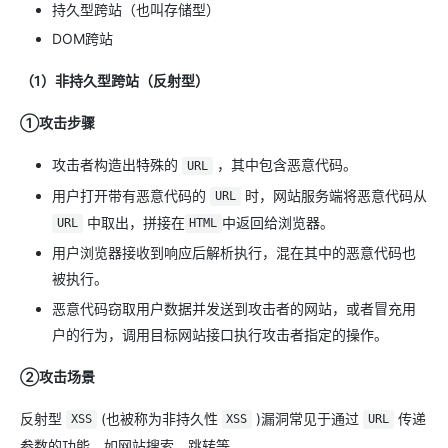
持久型跨站（也叫存储型）
DOM跨站
（1）非持久型跨站（反射型）
①攻击步骤
攻击者构造出特殊的
，其中包含恶意代码。
URL
用户打开带有恶意代码的
时，网站服务端将恶意代码从
URL
中取出，拼接在
中返回给浏览器。
URL
HTML
用户浏览器接收到响应后解析执行，混在其中的恶意代码也
被执行。
恶意代码窃取用户数据并发送到攻击者的网站，或者冒充用
户的行为，调用目标网站接口执行攻击者指定的操作。
②攻击场景
反射型
(也被称为非持久性
)漏洞常见于通过
传递
XSS
XSS
URL
参数的功能，如网站搜索、跳转等。