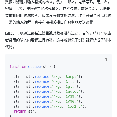
数据过滤是对
输入格式
的检查，例如：邮箱，电话号码，用户名，
密码……等，按照规定的格式输入。它不仅仅是前端负责，后端也
要做相同的过滤检查。如果没有做数据过滤，攻击者完全可以绕过
正常的
输入流程
，直接利用
相关接口
向服务器发送设置。
因此，可以通过
封装过滤函数
对数据进行过滤，目的是将几个攻击
者常用的输入内容都进行转移，这样就避免了浏览器解析成了脚本
代码。
function
escape
(
str
) {

  str = str.
replace
(
/&/g
, 
'&amp;'
);

  str = str.
replace
(
/</g
, 
'&lt;'
);

  str = str.
replace
(
/>/g
, 
'&gt;'
);

  str = str.
replace
(
/"/g
, 
'&quto;'
);

  str = str.
replace
(
/'/g
, 
'&#39;'
);

  str = str.
replace
(
/`/g
, 
'&#96;'
);

  str = str.
replace
(
/\//g
, 
'&#x2F;'
);

return
 str;
