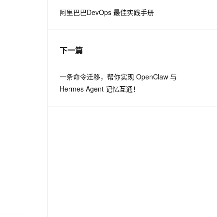
阿里巴巴DevOps 最佳实践手册
息提取
与 AI 智能体进行实时音视频通话
从文本、图片、视频中提取结构化的属性信息
构建支持视频理解的 AI 音视频实时通话应用
下一篇
t.diy 一步搞定创意建站
构建大模型应用的安全防护体系
通过自然语言交互简化开发流程,全栈开发支持
通过阿里云安全产品对 AI 应用进行安全防护
一条命令迁移，帮你实现 OpenClaw 与
Hermes Agent 记忆互通！