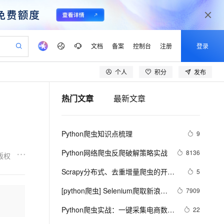
文档
备案
控制台
注册
登录
个人
积分
发布
验
作计划
器
AI 活动
专业服务
服务伙伴合作计划
开发者社区
加入我们
产品动态
服务平台百炼
阿里云 OPC 创新助力计划
热门文章
最新文章
一站式生成采购清单，支持单品或批量购买
可编辑精美 PPT 文稿
S产品伙伴计划（繁花）
峰会
CS
造的大模型服务与应用开发平台
Agency Agents：拥有专属领域专家
AI 生产力先锋
Al MaaS 服务伙伴赋能合作
域名
博文
Careers
至高可申请百万元
Qwen3.8-Max 模型上线
 轻松生成专业的 PPT
开启高性价比 AI 编程新体验
弹性可伸缩的云计算服务
先锋实践拓展 AI 生产力的边界
多领域专家智能体,一键组建 AI 虚拟交付团队
Token 补贴，五大权
计划
海大会
伙伴信用分合作计划
商标
问答
社会招聘
Python爬虫知识点梳理
9
益加速 OPC 成功
帕鲁游戏服务器
SS
HappyHorse 打造一站式影视创作平台
飞天发布时刻
HOT
Open Search 向量检索版支
划
备案
电子书
校园招聘
联机服务器，轻松开启游戏
视频创作，一键激活电商全链路生产力
稳定、安全、高性价比、高性能的云存储服务
所见，即是所愿
持视频检索 Pipeline 功能
可视化编排打通从文字构思到成片全链路闭环
更多支持
Python网络爬虫反爬破解策略实战
8136
版权
划
公司注册
镜像站
视频生成
语音识别与合成
 智能体与工作流应用
漫剧工坊：一站式动画创作平台
AI 实训营
应用身份服务 (IDaaS)
Scrapy分布式、去重增量爬虫的开发
5
合作伙伴培训与认证
划
上云迁移
站生成，高效打造优质广告素材
全接入的云上超级电脑
通过阿里云百炼高效搭建AI应用,助力高效开发
快速生产连贯的高质量长漫剧
从基础到进阶，Agent 创客手把手教你
OpenClaw 管理能力上线
与设计
lScope
我要反馈
e-1.1-T2V
Qwen3-TTS-Flash
[python爬虫] Selenium爬取新浪微
7909
查询合作伙伴
n Alibaba Cloud ISV 合作
代维服务
建企业门户网站
10 分钟搭建微信、支付宝小程序
MaxCompute MaxFrame 提
博内容及用户信息
畅细腻的高质量视频
离线语音合成大模型，多语言方言自适应，低延迟高稳定
创新加速
Python爬虫实战：一键采集电商数
ope
登录合作伙伴管理后台
22
我要建议
站，无忧落地极速上线
以可视化方式快速构建移动和 PC 门户网站
国内短信简单易用，安全可靠，秒级触达，全球覆盖200+国家和地区。
高效部署网站，快速应用到小程序
供自动弹性内存功能
据，掌握市场动态！