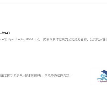
+bs4）
【8月更文挑战第4天】bs4（Beautiful Soup 4）是python的一个库，最主要的功能是从网页抓取数据，它能够通过你喜欢的转换器实现惯用的文档导航，查找，修改文档的方式。BeautifulSoup会帮你节省数小时甚至数天的工作时间。在本篇文章的最后设置了一个爬取全国所有天气的项目作为本篇文章的总结，愿大家有所收获~