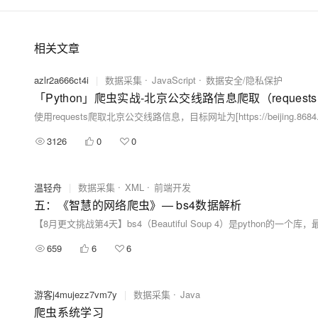
相关文章
azlr2a666ct4i
|
数据采集
JavaScript
数据安全/隐私保护
「Python」爬虫实战-北京公交线路信息爬取（requests
3126
0
0
温轻舟
|
数据采集
XML
前端开发
五：《智慧的网络爬虫》— bs4数据解析
659
6
6
游客j4mujezz7vm7y
|
数据采集
Java
爬虫系统学习