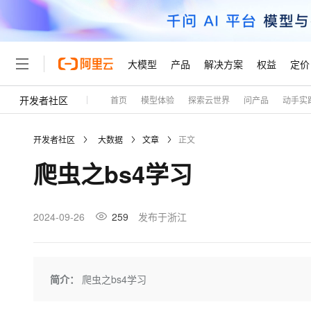
大模型
产品
解决方案
权益
定价
开发者社区
首页
模型体验
探索云世界
问产品
动手实
大模型
产品
解决方案
权益
定价
云市场
伙伴
服务
了解阿里云
精选产品
精选解决方案
普惠上云
产品定价
精选商城
成为销售伙伴
售前咨询
为什么选择阿里云
千问AI平台
开发者社区
大数据
文章
正文
了解云产品的定价详情
大模型服务平台百炼
睿译宝，AI翻译排版一
普惠上云 官方力荐
分销伙伴
在线服务
网站建设
什么是云计算
大
爬虫之bs4学习
大模型服务与应用平台
上传文档即自动完成翻译和
云服务器38元/年起，超
咨询伙伴
多端小程序
技术领先
云上成本管理
售后服务
轻量应用服务器
GLM-5.2：长任务时代
官方推荐返现计划
大模型
精选产品
精选解决方案
Salesforce 国际版订阅
稳定可靠
管理和优化成本
推荐新用户得奖励，单订单
销售伙伴合作计划
2024-09-26
259
发布于浙江
自助服务
友盟天域
安全合规
人工智能与机器学习
AI
文本生成
云数据库 RDS
Hermes Agent，打造
云工开物
无影生态合作计划
在线服务
观测云
分析师报告
自主进化，持久记忆，越用
高校专属算力普惠，学生认
计算
互联网应用开发
Qwen3.8-Max
HOT
Salesforce On Alibaba C
工单服务
Tuya 物联网平台阿里云
研究报告与白皮书
人工智能平台 PAI
快速拥有专属 OpenClaw
简介：
爬虫之bs4学习
大模
Consulting Partner 合
大数据
容器
智能体时代全能旗舰模型
免费试用
短信专区
一站式AI开发、训练和推
蓝凌 OA
AI 大模型销售与服务生
现代化应用