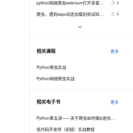
安全
python网络爬虫selenium打开多窗口
我要投诉
e-1.1-I2V
Cosyvoice-V3-Flash
3
PolarDB
上云场景组合购
Milvus 弹性伸缩功能新增节
伴
与切换页面
漫剧创作，剧本、分镜、视频高效生成
100%兼容MySQL、PostgreSQL，兼容Oracle，支持集中和分布式
覆盖90%+业务场景，专享组合折扣价
点支持范围
畅自然，细节丰富
高表现力语音合成大模型，语音克隆听感自然
VPN
爬虫，遇到aspx动态加载的验证码怎
5
么办?
ernetes 版 ACK
云聚AI 严选权益
AI 原生数据库服务发布
SSL 证书
简单的网络爬虫的python实现
5
2V
Fun-ASR
，一键激活高效办公新体验
理容器应用的 K8s 服务
精选AI产品，从模型到应用全链提效
Agent 数据网关
文戏情感细腻自然，动作戏激烈拳拳到肉，实现更强表演能力
支持中英文自由切换，具备更强的噪声鲁棒性
堡垒机
【爬虫知识】浏览器开发者工具使用
9
AI 用量加速计划
云原生数据库 PolarDB
技巧总结
防火墙
、识别商机，让客服更高效、服务更出色。
快速看懂爬虫风险管理防护总览
新老同享，达量后返
Agentic Database 发布
1
相关课程
更多
主机安全
应用
Python爬虫实战
千问办公
NEW
AI 应用及服务市场
的智能体编程平台
一站式AI生产力平台
Python网络爬虫实战
AI 应用
伶鹊
企业级人与Agent协作平台，接入和调度多个数字员工
智能客服平台，对话机器人、对话分析、智能外呼
大模型
相关电子书
更多
大模型服务平台百炼 - 全妙
自然语言处理
应用创作平台
多模态内容创作工具，已接入 DeepSeek
数据标注
Python第五讲——关于爬虫如何做js逆向的思路
机器学习
低代码开发师（初级）实战教程