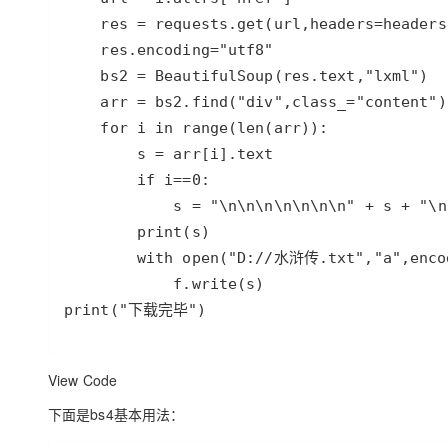
大模型解决方案
迁移与运维管理
快速部署 Dify，高效搭建 
专有云
10 分钟在聊天系统中增加
print("下载完毕")
View Code
下面是bs4基本用法：