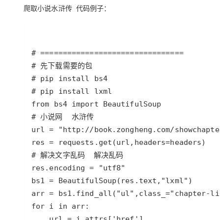
存储
天池大赛
Qwen3.7-Plus
云解析DNS
解决方案免费试用 新老
爬取小说水浒传 代码例子：
电子合同
最高领取价值200元试用
能看、能想、能动手的多模
安全
网络与CDN
AI 算法大赛
畅捷通
大数据开发治理平台 Data
AI 产品 免费试用
网络
安全
云开发大赛
Qwen3-VL-Plus
Tableau 订阅
1亿+ 大模型 tokens 和 
可观测
入门学习赛
中间件
AI空中课堂在线直播课
云防火墙
140+云产品 免费试用
上云与迁云
云原生的云上边界网络安全
产品新客免费试用，最长1
数据库
生态解决方案
大模型服务
企业出海
大模型ACA认证体验
大数据计算
助力企业全员 AI 认知与能
行业生态解决方案
千问AI平台-Token Plan
政企业务
媒体服务
开发者生态解决方案
企业服务与云通信
千问AI平台-模型体验
AI 开发和 AI 应用解决
在线体验全尺寸、多种模态
域名与网站
Happy 系列大模型
终端用户计算
Serverless
开发工具