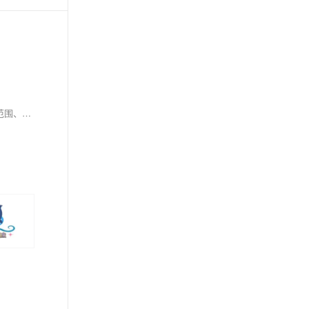
使用requests爬取北京公交线路信息，目标网址为[https://beijing.8684.cn/](https://beijing.8684.cn/)。 爬取的具体信息为公交线路名称、公交的运营范围、运行时间、参考票价、公交所属的公司以及服务热线、公交来回线路的途径站点。