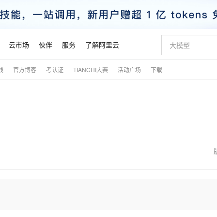
云市场
伙伴
服务
了解阿里云
践
官方博客
考认证
TIANCHI大赛
活动广场
下载
AI 特惠
数据与 API
成为产品伙伴
企业增值服务
最佳实践
价格计算器
AI 场景体
基础软件
产品伙伴合
阿里云认证
市场活动
配置报价
大模型
自助选配和估算价格
步到位
智启 AI 普惠权益
产品生态集成认证中心
企业支持计划
云上春晚
域名与网站
Qwen Audio：打造专属 AI 语音助手
千问官方 MaaS 平台，为开发者和 Agent 而生，新用户赠送 1 亿 + tokens 额度
一句话生成原生
AI Coding
阿里云Maa
2026 阿里云
云服务器 E
为企业打
数据集
Windows
大模型认证
模型
NEW
NEW
格式还原
值低价云产品抢先购
至高享 1亿+免费 tokens，加速 Al 应用落地
提供智能易用的域名与建站服务
Qwen-Audio-3.0-Realtime 端到端实时语音角色扮演
输入一句话想法,
智能编程，一键
安全可靠、
产品生态伙伴
专家技术服务
云上奥运之旅
弹性计算合作
阿里云中企出
手机三要素
宝塔 Linux
全部认证
价格优势
开源旗舰模型
即刻拥有 DeepSeek-V4-Pro
阿里云 OPC 创新助力计划
千问大模型
一键部署幻兽
AI 电商营销
对象存储 O
大模型
产品生态伙伴工作台
企业增值服务台
云栖战略参考
云存储合作计
云栖大会
身份实名认证
CentOS
训练营
推动算力普惠，释放技术红利
最高返9万
真正可用的 1M 上下文,一次完成代码全链路开发
快速构建应用程序和网站，即刻迈出上云第一步
轻松解锁专属 DeepSeek-V4-Pro
至高百万元 Token 补贴，加速一人公司成长
多元化、高性能、安全可靠的大模型服务
一键购买专属
从图文生成到
云上的中国
数据库合作计
活动全景
短信
Docker
图片和
自进化智能体
5 分钟轻松部署专属 QwenPaw
Token Plan 模型订阅计划
数字证书管理服务（原SSL证书）
高效搭建 AI
AI 广告创作
无影云电脑
企业成长
NEW
HOT
信息公告
看见新力量
云网络合作计
OCR 文字识别
JAVA
越聪明
证享300元代金券
全托管，含MySQL、PostgreSQL、SQL Server、MariaDB多引擎
Qwen3.8-Max 首发尝鲜，限时加量 10 倍，夜间低至2折
实现全站HTTPS，呈现可信的WEB访问
从聊天伙伴进化为能主动干活的本地数字员工
图文、视频一
随时随地安
魔搭 Mode
Kimi-K3
HappyHors
NEW
loud
服务实践
官网公告
金融模力时刻
Salesforce O
版
发票查验
全能环境
Claude Code + GStack 打造工程团队
千问办公，限时限量积分加倍
Qoder
低代码高效构
AI 建站
短信服务
型
NEW
作计划
Kimi 最新旗舰模型，长程编程与推理利器
让文字生成流
计划
创新中心
魔搭 ModelSc
健康状态
理服务
让AI从“聊天伙伴”进化为能干活的“数字员工”
安装技能 GStack，拥有专属 AI 工程团队
你的AI工作搭子，覆盖日常办公高频场景
面向真实软件的智能体编程平台
0 代码专业建
客户案例
天气预报查询
操作系统
态合作计划