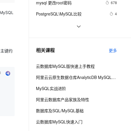
安全
mysql 更改root密码
我要投诉
e-1.1-I2V
Cosyvoice-V3-Flash
678
PolarDB
上云场景组合购
Milvus 弹性伸缩功能新增节
伴
漫剧创作，剧本、分镜、视频高效生成
100%兼容MySQL、PostgreSQL，兼容Oracle，支持集中和分布式
覆盖90%+业务场景，专享组合折扣价
点支持范围
畅自然，细节丰富
高表现力语音合成大模型，语音克隆听感自然
ySQL
VPN
PostgreSQL\MySQL比较
4
ernetes 版 ACK
云聚AI 严选权益
AI 原生数据库服务发布
SSL 证书
Percona Server for MySQL 5.6.10-
5
2V
Fun-ASR
，一键激活高效办公新体验
理容器应用的 K8s 服务
精选AI产品，从模型到应用全链提效
Agent 数据网关
60.2发布
文戏情感细腻自然，动作戏激烈拳拳到肉，实现更强表演能力
支持中英文自由切换，具备更强的噪声鲁棒性
堡垒机
MySQL主从同步配置
5
AI 用量加速计划
云原生数据库 PolarDB
防火墙
、识别商机，让客服更高效、服务更出色。
mysql安装及常见设置
新老同享，达量后返
Agentic Database 发布
633
相关课程
更多
用主键约
主机安全
应用
云数据库MySQL版快速上手教程
千问办公
NEW
AI 应用及服务市场
的智能体编程平台
一站式AI生产力平台
阿里云云原生数据仓库AnalyticDB MySQL版 使用教程
AI 应用
伶鹊
MySQL实战进阶
企业级人与Agent协作平台，接入和调度多个数字员工
智能客服平台，对话机器人、对话分析、智能外呼
大模型
阿里云数据库产品家族及特性
大模型服务平台百炼 - 全妙
自然语言处理
数据库及SQL/MySQL基础
应用创作平台
多模态内容创作工具，已接入 DeepSeek
数据标注
云数据库MySQL快速入门
机器学习