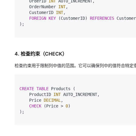
    OrderID 
INT
 AUTO_INCREMENT,

    OrderNumber 
INT
,

    CustomerID 
INT
,

FOREIGN KEY
 (CustomerID) 
REFERENCES
 Customer
);

4. 检查约束（CHECK）
检查约束用于限制列中值的范围。它可以确保列中的值符合特定
CREATE
TABLE
 Products (

    ProductID 
INT
 AUTO_INCREMENT,

    Price 
DECIMAL
,

CHECK
 (Price > 
0
)

);
