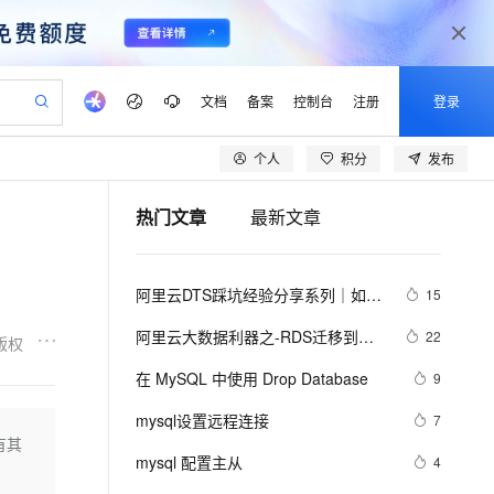
文档
备案
控制台
注册
登录
个人
积分
发布
验
作计划
器
AI 活动
专业服务
服务伙伴合作计划
开发者社区
加入我们
产品动态
服务平台百炼
阿里云 OPC 创新助力计划
热门文章
最新文章
一站式生成采购清单，支持单品或批量购买
io：打造专属 AI 语音助手
S产品伙伴计划（繁花）
峰会
CS
造的大模型服务与应用开发平台
一句话生成原生可编辑精美 PPT 文稿
AI 生产力先锋
Al MaaS 服务伙伴赋能合作
域名
博文
Careers
至高可申请百万元
Qwen3.8-Max 模型上线
开启高性价比 AI 编程新体验
弹性可伸缩的云计算服务
Qwen-Audio-3.0-Realtime 端到端实时语音角色扮演
输入一句话想法, 轻松生成专业的 PPT
先锋实践拓展 AI 生产力的边界
Token 补贴，五大权
计划
海大会
伙伴信用分合作计划
商标
问答
社会招聘
阿里云DTS踩坑经验分享系列｜如何
15
益加速 OPC 成功
eek-V4-Pro
SS
一键部署幻兽帕鲁游戏服务器
飞天发布时刻
HOT
Open Search 向量检索版支
划
备案
电子书
校园招聘
使用DTS进行MySQL->ClickHouse同
pSeek-V4-Pro
视频创作，一键激活电商全链路生产力
稳定、安全、高性价比、高性能的云存储服务
一键购买专属联机服务器，轻松开启游戏
所见，即是所愿
持视频检索 Pipeline 功能
更多支持
阿里云大数据利器之-RDS迁移到
22
版权
步
划
公司注册
镜像站
视频生成
语音识别与合成
Maxcompute实现动态分区
专属 QwenPaw
漫剧工坊：一站式动画创作平台
AI 实训营
HOT
应用身份服务 (IDaaS)
在 MySQL 中使用 Drop Database
9
合作伙伴培训与认证
划
上云迁移
站生成，高效打造优质广告素材
全接入的云上超级电脑
从聊天伙伴进化为能主动干活的本地数字员工
快速生产连贯的高质量长漫剧
从基础到进阶，Agent 创客手把手教你
OpenClaw 管理能力上线
lScope
我要反馈
e-1.1-T2V
Qwen3-TTS-Flash
mysql设置远程连接
7
查询合作伙伴
n Alibaba Cloud ISV 合作
代维服务
建企业门户网站
10 分钟搭建微信、支付宝小程序
有其
MaxCompute MaxFrame 提
畅细腻的高质量视频
离线语音合成大模型，多语言方言自适应，低延迟高稳定
创新加速
mysql 配置主从
ope
登录合作伙伴管理后台
4
我要建议
站，无忧落地极速上线
以可视化方式快速构建移动和 PC 门户网站
国内短信简单易用，安全可靠，秒级触达，全球覆盖200+国家和地区。
高效部署网站，快速应用到小程序
供自动弹性内存功能