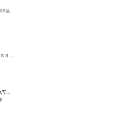
本文深入解析了MySQL事务处理机制及ACID特性，通过银行转账、批量操作等实际案例展示了事务的应用技巧，并提供了性能优化方案。内容涵盖事务操作、一致性保障、并发控制、持久性机制、分布式事务及最佳实践，助力开发者构建高可靠数据库系统。
总的来说，加密和压缩是维护MySQL数据库中数据安全性和效率的有效手段。使用时需权衡性能与安全，合理应用加密和压缩函数。在设计数据库架构时要考虑到加密字段的查询性能，因为加密可能使得一些索引失效。压缩数据能有效减少存储空间的占用，但在服务器负载较高时应避免实时压缩和解压，以免影响总体性能。
Canal作为一款高效、可靠的数据同步工具，凭借其基于MySQL binlog的增量同步机制，在数据同步领域展现了强大的应用价值
值