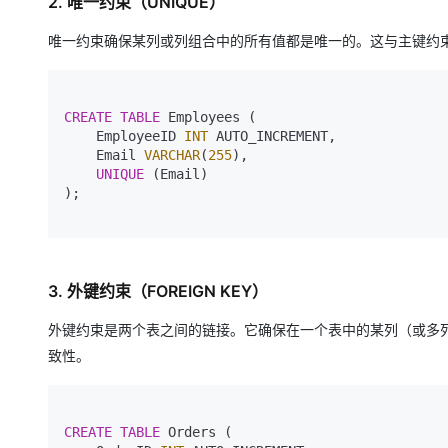
2. 唯一约束（UNIQUE）
大模型解决方案
迁移与运维管理
唯一约束确保某列或列组合中的所有值都是唯一的。这与主键约束
快速部署 Dify，高效搭建 
专有云
10 分钟在聊天系统中增加
CREATE
TABLE
 Employees (

    EmployeeID 
INT
 AUTO_INCREMENT,

    Email 
VARCHAR
(
255
),

UNIQUE
 (Email)

);

3. 外键约束（FOREIGN KEY）
外键约束是两个表之间的链接。它确保在一个表中的某列（或多
致性。
CREATE
TABLE
 Orders (
