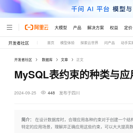
大模型
产品
解决方案
权益
定价
开发者社区
首页
模型体验
探索云世界
问产品
动手实
大模型
产品
解决方案
权益
定价
云市场
伙伴
服务
了解阿里云
精选产品
精选解决方案
普惠上云
产品定价
精选商城
成为销售伙伴
售前咨询
为什么选择阿里云
千问AI平台
开发者社区
数据库
文章
正文
了解云产品的定价详情
大模型服务平台百炼
千问办公，解锁你的工作
普惠上云 官方力荐
分销伙伴
在线服务
网站建设
什么是云计算
大
MySQL表约束的种类与应
大模型服务与应用平台
企业级Agent产品，直接
云服务器38元/年起，超
咨询伙伴
多端小程序
技术领先
云上成本管理
售后服务
轻量应用服务器
Agency Agents：拥
官方推荐返现计划
大模型
精选产品
精选解决方案
Salesforce 国际版订阅
稳定可靠
管理和优化成本
推荐新用户得奖励，单订单
销售伙伴合作计划
2024-09-25
448
发布于四川
自助服务
友盟天域
安全合规
人工智能与机器学习
AI
文本生成
云数据库 RDS
HappyHorse 打造一
云工开物
无影生态合作计划
在线服务
观测云
分析师报告
高校专属算力普惠，学生认
计算
互联网应用开发
Qwen3.8-Max
HOT
Salesforce On Alibaba C
工单服务
Tuya 物联网平台阿里云
研究报告与白皮书
人工智能平台 PAI
快速拥有专属 OpenClaw
简介：
在设计数据库时，合理应用各种约束对于创建一个结
大模
Consulting Partner 合
大数据
容器
智能体时代全能旗舰模型
免费试用
短信专区
一站式AI开发、训练和推
特定的应用场景，理解并正确应用这些约束，可以大大提高
蓝凌 OA
AI 大模型销售与服务生
现代化应用