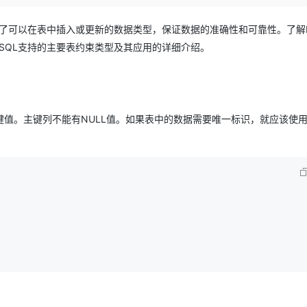
Deepseek-v4-pro
HappyHors
同享
万小智 AI 建站低至 15元/月
Qoder CN
AI 短剧/漫剧
云原生数据库 
快递物流查询
WordPress
成为服务伙
高校合作
点，立即开启云上创新
覆盖公网/内网、递归/权威、移动APP等全场景解析服务
送.CN域名，送备案服务码
基于千问大模型等，支持代码智能生成、研发智能问答
AI助力短剧
态智能体模型
旗舰 MoE 大模型，百万上下文与顶尖推理能力
图生视频，流
制了可以在表中插入或更新的数据类型，保证数据的准确性和可靠性。了解M
Ubuntu
服务生态伙伴
SQL支持的主要表约束类型及其应用的详细介绍。
云工开物
企业应用
Works
Night Plan 支持 Qwen 3.8-Max
云原生大数据计算服务 MaxCompute
AI 办公
容器服务 Kub
NEW
GLM-5.2
Wan2.7-T
Red Hat
30+ 款产品免费体验
Data Agent 驱动的一站式 Data+AI 开发治理平台
夜间 5 折，Qwen/Meoo/TokenPlan 客户专享
面向分析的企业级SaaS模式云数据仓库
AI智能应用
提供一站式管
科研合作
视觉 Coding、空间感知、多模态思考等全面升级
1M上下文，专为长程任务能力而生
ERP
堂（旗舰版）
SUSE
智能客服
CRM
防护产品
2个月
自动承接线索
值。主键列不能有NULL值。如果表中的数据需要唯一标识，就应该使
建站小程序
OA 办公系统
AI 应用构建
大模型原生
力提升
财税管理
模板建站
Qoder
大模型服务平台百炼-应用模版
HOT
NEW
面向真实软件
个人版上线、团队版降价；千问3.8-Max首发发尝鲜
丰富多元化的应用模版和解决方案
400电话
定制建站
万有无界
大模型服务平台百炼-智能体
方案
广告营销
模板小程序
的模型效果
灵活可视化地构建企业级 Agent
定制小程序
秒悟
人工智能平台 PAI
APP 开发
云端极速 AI 
新一代 AI 视频生成模型，深度适配广告营销等场景
AI Native 的算法工程平台，一站式完成建模、训练、推理服务部署
建站系统