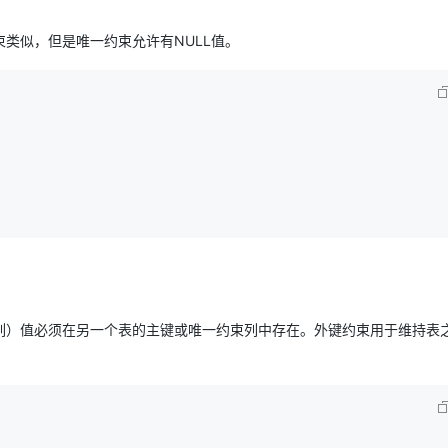
类似，但是唯一约束允许有NULL值。
AI 应用
10分钟微调：让0.6B模型媲美235B模
多模态数据信
型
依托云原生高可用架构,实现Dify私有化部署
用1%尺寸在特定领域达到大模型90%以上效果
一个 AI 助手
超强辅助，Bol
即刻拥有 DeepSeek-R1 满血版
在企业官网、通讯软件中为客户提供 AI 客服
多种方案随心选，轻松解锁专属 DeepSeek
列）值必须在另一个表的主键或唯一约束列中存在。外键约束用于维持表