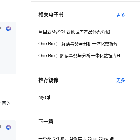
相关电子书
更多
息提取
与 AI 智能体进行实时音视频通话
从文本、图片、视频中提取结构化的属性信息
构建支持视频理解的 AI 音视频实时通话应用
阿里云MySQL云数据库产品体系介绍
t.diy 一步搞定创意建站
构建大模型应用的安全防护体系
One Box： 解读事务与分析一体化数据库 HybridDB for MySQL
通过自然语言交互简化开发流程,全栈开发支持
通过阿里云安全产品对 AI 应用进行安全防护
One Box：解读事务与分析一体化数据库HybridDB for MySQL
推荐镜像
更多
mysql
之间的一
下一篇
一条命令迁移，帮你实现 OpenClaw 与