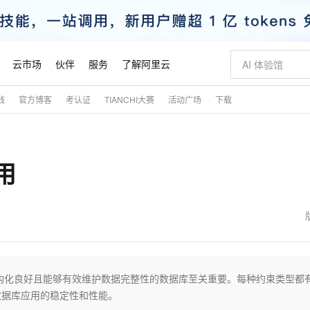
云市场
伙伴
服务
了解阿里云
践
官方博客
考认证
TIANCHI大赛
活动广场
下载
AI 特惠
数据与 API
成为产品伙伴
企业增值服务
最佳实践
价格计算器
AI 场景体
基础软件
产品伙伴合
阿里云认证
市场活动
配置报价
大模型
自助选配和估算价格
新方式
睿译宝，AI翻译排版一步到位
智启 AI 普惠权益
产品生态集成认证中心
企业支持计划
云上春晚
域名与网站
千问官方 MaaS 平台，为开发者和 Agent 而生，新用户赠送 1 亿 + tokens 额度
Qwen Aud
AI Coding
阿里云Maa
2026 阿里云
云服务器 E
为企业打
数据集
Windows
大模型认证
模型
NEW
NEW
用
交付可用成果
值低价云产品抢先购
上传文档即自动完成翻译和格式还原
至高享 1亿+免费 tokens，加速 Al 应用落地
提供智能易用的域名与建站服务
智能编程，一键
安全可靠、
产品生态伙伴
专家技术服务
云上奥运之旅
弹性计算合作
阿里云中企出
手机三要素
宝塔 Linux
全部认证
价格优势
有专属领域专家
GLM-5.2：长任务时代开源旗舰模型
阿里云 OPC 创新助力计划
千问大模型
即刻拥有 DeepS
AI 电商营销
对象存储 O
大模型
产品生态伙伴工作台
企业增值服务台
云栖战略参考
云存储合作计
云栖大会
身份实名认证
CentOS
训练营
推动算力普惠，释放技术红利
最高返9万
多领域专家智能体,一键组建 AI 虚拟交付团队
快速构建应用程序和网站，即刻迈出上云第一步
至高百万元 Token 补贴，加速一人公司成长
多元化、高性能、安全可靠的大模型服务
真正可用的 1M 上下文,一次完成代码全链路开发
轻松解锁专属 Dee
从图文生成到
云上的中国
数据库合作计
活动全景
短信
Docker
图片和
站式影视创作平台
Hermes Agent，打造自进化智能体
Token Plan 模型订阅计划
数字证书管理服务（原SSL证书）
5 分钟轻松部署
AI 广告创作
无影云电脑
企业成长
NEW
信息公告
看见新力量
云网络合作计
OCR 文字识别
JAVA
证享300元代金券
可视化编排打通从文字构思到成片全链路闭环
全托管，含MySQL、PostgreSQL、SQL Server、MariaDB多引擎
自主进化，持久记忆，越用越聪明
Qwen3.8-Max 首发尝鲜，限时加量 10 倍，夜间低至2折
实现全站HTTPS，呈现可信的WEB访问
图文、视频一
随时随地安
魔搭 Mode
Kimi-K3
HappyHors
NEW
loud
服务实践
官网公告
金融模力时刻
Salesforce O
版
发票查验
全能环境
Claude Code + GStack 打造工程团队
千问办公，限时限量积分加倍
Qoder
低代码高效构
AI 建站
短信服务
构化良好且能够有效维护数据完整性的数据库至关重要。每种约束类型都
型
NEW
作计划
Kimi 最新旗舰模型，长程编程与推理利器
让文字生成流
计划
创新中心
魔搭 ModelSc
健康状态
理服务
让AI从“聊天伙伴”进化为能干活的“数字员工”
安装技能 GStack，拥有专属 AI 工程团队
你的AI工作搭子，覆盖日常办公高频场景
面向真实软件的智能体编程平台
0 代码专业建
数据库应用的稳定性和性能。
客户案例
天气预报查询
操作系统
态合作计划