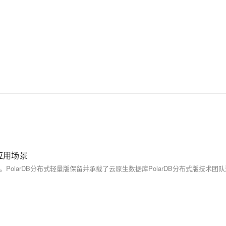
RDS（Relational Database Service）是一种稳
定可靠、可弹性伸缩的在线数据库服务，提供容
灾、备份、恢复、迁移等方面的全套解决方案，
彻底解决数据库运维的烦恼。 了解产品详
情:&nbsp;https://www.aliyun.com/product/rds/mysql
及应用场景