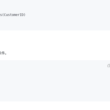
s(CustomerID)

条件。