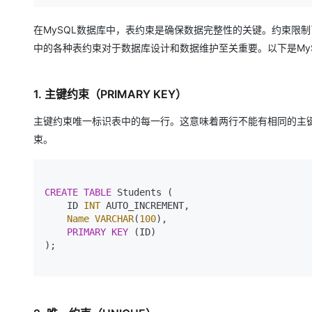
存储
天池大赛
Qwen3.7-Plus
云解析DNS
解决方案免费试用 新老
电子合同
最高领取价值200元试用
能看、能想、能动手的多模
安全
网络与CDN
在MySQL数据库中，表约束是确保数据完整性的关键。约束限
AI 算法大赛
畅捷通
中的各种表约束对于数据库设计和数据维护至关重要。以下是My
大数据开发治理平台 Data
AI 产品 免费试用
网络
安全
云开发大赛
Qwen3-VL-Plus
Tableau 订阅
1亿+ 大模型 tokens 和 
可观测
入门学习赛
中间件
AI空中课堂在线直播课
1. 主键约束（PRIMARY KEY）
云防火墙
140+云产品 免费试用
上云与迁云
云原生的云上边界网络安全
产品新客免费试用，最长1
数据库
主键约束唯一标识表中的每一行。这意味着两行不能有相同的主键
生态解决方案
大模型服务
企业出海
大模型ACA认证体验
束。
大数据计算
助力企业全员 AI 认知与能
行业生态解决方案
千问AI平台-Token Plan
政企业务
媒体服务
开发者生态解决方案
CREATE
TABLE
 Students (

企业服务与云通信
    ID 
INT
 AUTO_INCREMENT,

千问AI平台-模型体验
AI 开发和 AI 应用解决
Name
VARCHAR
(
100
),

在线体验全尺寸、多种模态
域名与网站
PRIMARY KEY
 (ID)

);

Happy 系列大模型
终端用户计算
Serverless
开发工具