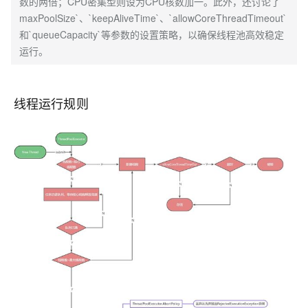
数的两倍；CPU密集型则设为CPU核数加一。此外，还讨论了`
maxPoolSize`、`keepAliveTime`、`allowCoreThreadTimeout`
和`queueCapacity`等参数的设置策略，以确保线程池高效稳定
运行。
线程运行规则