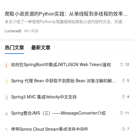
爬取小说资源的Python实践：从单线程到多线程的效率飞跃
本文介绍了一种使用Python从笔趣阁网站爬取小说内容的方法，并通过引入多线程技术大幅提高了下载效率。文章首先概述了环境准备，包括所需安装的库，然后详细描述了爬虫程序的设计与实现过程，包括发送HTTP请求、解析HTML文档、提取章节链接及多线程下载等步骤。最后，强调了性能优化的重要性，并提醒读者遵守相关法律法规。
LucianaiB
661
热门文章
最新文章
如何在SpringBoot中集成JWT(JSON Web Token)鉴权
12
1
Spring 代理 Bean 中获取不到原始 Bean 对象注解的解决
5
2
方法
Spring3 MVC 集成Velocity中文支持
4
3
Spring整合JMS（三）——MessageConverter介绍
11
4
使用Spring Cloud Stream集成消息中间件
7
5