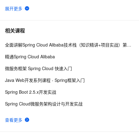
SpringCloud启动报错：Error creating bean with name 
7
6
configurationPropertiesBeans
spring boot 2以上版本整合mybatis
1
7
相关课程
全面讲解Spring Cloud Alibaba技术栈（知识精讲+项目实战）第二阶段
Spring事务传播行为
7
8
精通Spring Cloud Alibaba
Spring(十一)之AOP
657
9
微服务框架 Spring Cloud 快速入门
spring-boot - demo
498
10
Java Web开发系列课程 - Spring框架入门
Spring Boot 2.5.x开发实战
Spring Cloud微服务架构设计与开发实战
查看更多