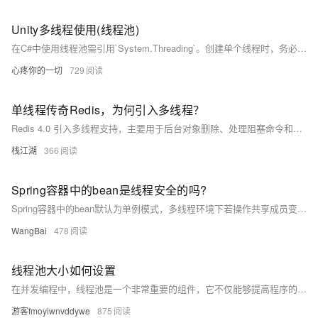
Unity多线程使用(线程池)
在C#中使用线程池需引用`System.Threading`。创建单个线程时，务必在Unity程序停止前关闭线程（如使用`Thread.Abort()`），否则可能导致崩溃。示例代码展示了如何创建和管理线程，确保在线程中执行任务并在主线程中处理结果。完整代码包括线程池队列、主线程检查及线程安全的操作队列管理，确保多线程操作的稳定性和安全性。
心疼你的一切
729
单线程传奇Redis，为何引入多线程？
Redis 4.0 引入多线程支持，主要用于后台对象删除、处理阻塞命令和网络 I/O 等操作，以提高并发性和性能。尽管如此，Redis 仍保留单线程执行模型处理客户端请求，确保高效性和简单性。多线程仅用于优化后台任务，如异步删除过期对象和分担读写操作，从而提升整体性能。
栈江湖
366
Spring容器中的bean是线程安全的吗?
Spring容器中的bean默认为单例模式，多线程环境下若操作共享成员变量，易引发线程安全问题。Spring未对单例bean做线程安全处理，需开发者自行解决。通常，Spring bean（如Controller、Service、Dao）无状态变化，故多为线程安全。若涉及线程安全问题，可通过编码或设置bean作用域为prototype解决。
WangBai
478
线程池大小如何设置
在并发编程中，线程池是一个非常重要的组件，它不仅能够提高程序的响应速度，还能有效地利用系统资源。合理设置线程池的大小对于优化系统性能至关重要。本文将探讨如何根据应用场景和系统资源来设置线程池的大小。
游客fmoyiwnvddywe
875