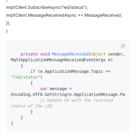
mqttClient.SubscribeAsync("led/status");
mqttClient.MessageReceivedAsync += MessageReceived;
});
}
private
void
MessageReceived
(
object
 sender, 
MqttApplicationMessageReceivedEventArgs e
)
    {

if
 (e.ApplicationMessage.Topic == 
"led/status"
)

        {

var
 message = 
Encoding.UTF8.GetString(e.ApplicationMessage.Payload
// Update UI with the received 
status of the LED
        }

    }
