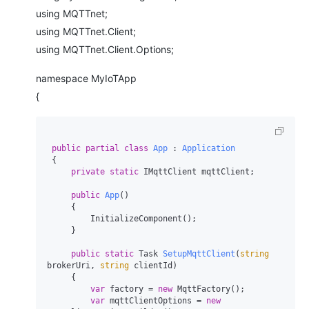
using MQTTnet;
using MQTTnet.Client;
using MQTTnet.Client.Options;
namespace MyIoTApp
{
public
partial
class
App
 : 
Application
 {

private
static
 IMqttClient mqttClient;

public
App
()
     {

         InitializeComponent();

     }

public
static
 Task 
SetupMqttClient
(
string
brokerUri, 
string
 clientId
)
     {

var
 factory = 
new
 MqttFactory();

var
 mqttClientOptions = 
new