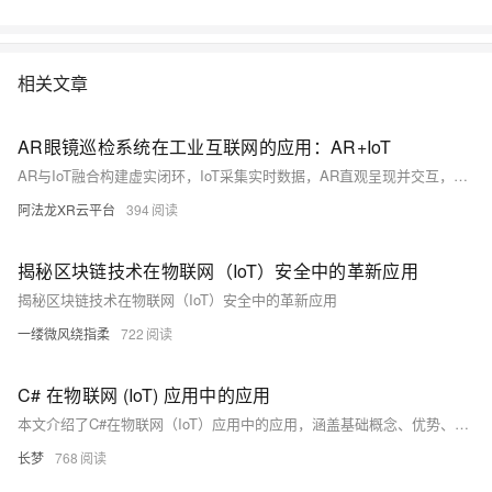
把手系列：消息队列MNS实操讲 本节课介绍消息队列的MNS的实际操作
演示 5、动手实验：基于MNS，0基础轻松构建 Web Client 本节课带您一
起基于MNS，0基础轻松构建 Web Client
相关文章
AR眼镜巡检系统在工业互联网的应用：AR+IoT
AR与IoT融合构建虚实闭环，IoT采集实时数据，AR直观呈现并交互，形成感知-分析-决策-行动高效闭环，提升运维效率。
阿法龙XR云平台
394
揭秘区块链技术在物联网（IoT）安全中的革新应用
揭秘区块链技术在物联网（IoT）安全中的革新应用
一缕微风绕指柔
722
C# 在物联网 (IoT) 应用中的应用
本文介绍了C#在物联网（IoT）应用中的应用，涵盖基础概念、优势、常见问题及其解决方法。重点讨论了网络通信、数据处理和安全问题，并提供了相应的代码示例，旨在帮助开发者更好地利用C#进行IoT开发。
长梦
768