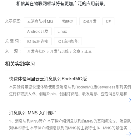
相信其在物联网领域将有更加广泛的应用前景。
文章标签：
云消息队列 MQ
物联网
iOS开发
C#
Android开发
Linux
关键词：
IOT应用连接
IOT应用智能
来 源：
开发者社区
>
开发与运维
>
文章
> 正文
相关实践学习
快速体验阿里云云消息队列RocketMQ版
本实验将带您快速体验使用云消息队列RocketMQ版Serverless系列实例
进行获取接入点、创建Topic、创建订阅组、收发消息、查看消息轨迹和仪
表盘。
消息队列 MNS 入门课程
1、消息队列MNS简介 本节课介绍消息队列的MNS的基础概念 2、消息队
列MNS特性 本节课介绍消息队列的MNS的主要特性 3、MNS的最佳实践
及场景应用 本节课介绍消息队列的MNS的最佳实践及场景应用案例 4、手