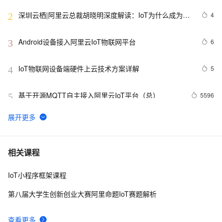
深圳云栖|阿里云总裁胡晓明深度解读：IoT为什么成为阿
4
2
里巴巴新的主赛道
Android设备接入阿里云IoT物联网平台
6
3
IoT物联网设备端硬件上云技术方案详解
5
4
基于开源MQTT自主接入阿里云IoT平台（总）
5596
5
一张图看懂阿里云新发布的物联网设备上云神器——
2
6
HiTSDB + IoT套件
【直播回放已上传】IoT Studio 2.0发布公告，整合更多
7
7
相关课程
功能，上线重磅模板
IoT小程序框架课程
Flink 实例：处理 IoT 事件流
7
8
第八届大学生创新创业大赛阿里命题IoT赛题解析
IoT企业物联网平台，数据服务开发实战
6
9
查看更多