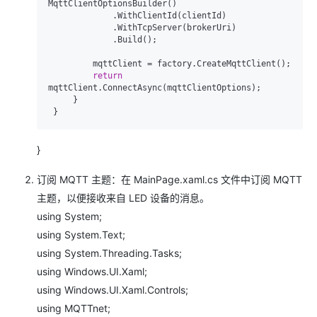
MqttClientOptionsBuilder()

             .WithClientId(clientId)

             .WithTcpServer(brokerUri)

             .Build();

         mqttClient = factory.CreateMqttClient();

return
mqttClient.ConnectAsync(mqttClientOptions);

     }

}
订阅 MQTT 主题：在 MainPage.xaml.cs 文件中订阅 MQTT
主题，以便接收来自 LED 设备的消息。
using System;
using System.Text;
using System.Threading.Tasks;
using Windows.UI.Xaml;
using Windows.UI.Xaml.Controls;
using MQTTnet;