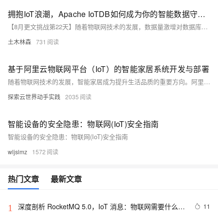
拥抱IoT浪潮，Apache IoTDB如何成为你的智能数据守护者？解锁物联网新纪元的数据管理秘籍！
【8月更文挑战第22天】随着物联网技术的发展，数据量激增对数据库提出新挑战。Apache IoTDB凭借其面向时间序列数据的设计，在IoT领域脱颖而出。相较于传统数据库，IoTDB采用树形数据模型高效管理实时数据，具备轻量级结构与高并发能力，并集成Hadoop/Spark支持复杂分析。在智能城市等场景下，IoTDB能处理如交通流量等数据，为决策提供支持。IoTDB还提供InfluxDB协议适配器简化迁移过程，并支持细致的权限管理确保数据安全。综上所述，IoTDB在IoT数据管理中展现出巨大潜力与竞争力。
土木林森
731
基于阿里云物联网平台（IoT）的智能家居系统开发与部署
随着物联网技术的发展，智能家居成为提升生活品质的重要方向。阿里云物联网平台提供设备接入、数据管理及应用开发能力，支持亿级设备接入、高效数据管理和灵活应用开发，确保系统安全。本文通过实战案例展示如何基于该平台构建智能家居系统，涵盖设备接入、远程控制、场景联动与数据分析等功能，助力企业快速部署智能家居解决方案。
探索云世界动手实践
2035
智能设备的安全隐患：物联网(IoT)安全指南
智能设备的安全隐患：物联网(IoT)安全指南
wljslmz
1572
热门文章
最新文章
深度剖析 RocketMQ 5.0，IoT 消息：物联网需要什么样
11
1
的消息技术？