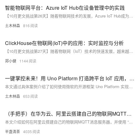
智能物联网平台：Azure IoT Hub在设备管理中的实践
【10月更文挑战第26天】随着物联网技术的发展，Azure IoT Hub成为企业管理和连接数百万台设备的强大平台。本文介绍Azure IoT Hub的设备管理功能，包括设备注册、设备孪生、直接方法和监控诊断，并通过示例代码展示其应用。
土木林森
816
ClickHouse在物联网(IoT)中的应用：实时监控与分析
【10月更文挑战第27天】随着物联网（IoT）技术的快速发展，越来越多的设备被连接到互联网上，产生了海量的数据。这些数据不仅包含了设备的状态信息，还包括用户的使用习惯、环境参数等。如何高效地处理和分析这些数据，成为了一个重要的挑战。作为一位数据工程师，我在一个物联网项目中深入使用了ClickHouse，以下是我的经验和思考。
郑小健
1144
一键掌控未来！用 Uno Platform 打造跨平台 IoT 应用，轻松连接你的智能设备，让生活更智能！
本文通过具体案例介绍了如何使用微软的开源框架 Uno Platform 实现与 IoT 设备的集成。Uno Platform 支持一次编写、多平台部署，适用于 Windows、macOS、Linux、WebAssembly 及 iOS/Android。本例创建了一个控制网络 LED 灯的应用，详细说明了环境搭建、MQTT 客户端配置、主题订阅及控制指令发送等步骤。该案例展示了 Uno Platform 在 IoT 领域的潜力及其跨平台优势，未来可扩展至更多设备类型，构建智能家居系统。
土木林森
653
（手把手）在华为云、阿里云搭建自己的物联网MQTT消息服务器，免费IOT平台
本文介绍如何在阿里云搭建自己的物联网MQTT消息服务器，并使用 “MQTT客户端调试工具”模拟MQTT设备，接入平台进行消息收发。
半盏清茶
4035