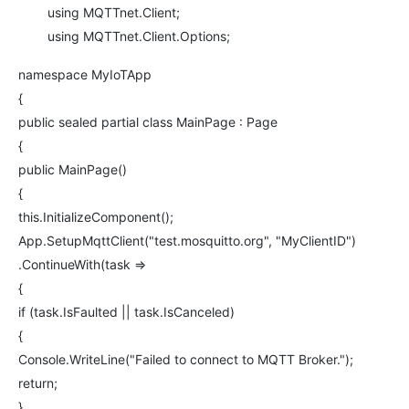
using MQTTnet.Client;
using MQTTnet.Client.Options;
namespace MyIoTApp
{
public sealed partial class MainPage : Page
{
public MainPage()
{
this.InitializeComponent();
App.SetupMqttClient("test.mosquitto.org", "MyClientID")
.ContinueWith(task =>
{
if (task.IsFaulted || task.IsCanceled)
{
Console.WriteLine("Failed to connect to MQTT Broker.");
return;
}