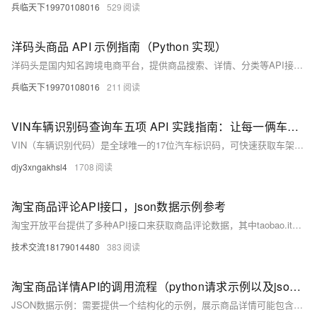
兵临天下19970108016
529
洋码头商品 API 示例指南（Python 实现）
洋码头是国内知名跨境电商平台，提供商品搜索、详情、分类等API接口。本文详解了使用Python调用这些API的流程与代码示例，涵盖签名生成、请求处理及常见问题解决方案，适用于构建选品工具、价格监控等跨境电商应用。
兵临天下19970108016
211
VIN车辆识别码查询车五项 API 实践指南：让每一俩车有迹可循（Python代码示例）
VIN（车辆识别代码）是全球唯一的17位汽车标识码，可快速获取车架号、发动机号、品牌型号等核心信息。在二手车交易、保险理赔、维修保养等场景中，准确解析VIN有助于提升效率与风控能力。本文介绍VIN码结构、适用场景，并提供Python调用示例及优化建议，助力企业实现车辆信息自动化核验。
djy3xngakhsl4
1708
淘宝商品评论API接口，json数据示例参考
淘宝开放平台提供了多种API接口来获取商品评论数据，其中taobao.item.reviews.get是一个常用的接口，用于获取指定商品的评论信息。以下是关于该接口的详细介绍和使用方法：
技术交流18179014480
383
淘宝商品详情API的调用流程（python请求示例以及json数据示例返回参考）
JSON数据示例：需要提供一个结构化的示例，展示商品详情可能包含的字段，如商品标题、价格、库存、描述、图片链接、卖家信息等。考虑到稳定性，示例应基于淘宝开放平台的标准响应格式。