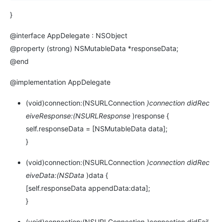
}
@interface AppDelegate : NSObject
@property (strong) NSMutableData *responseData;
@end
@implementation AppDelegate
(void)connection:(NSURLConnection
)connection didRec
eiveResponse:(NSURLResponse
)response {
self.responseData = [NSMutableData data];
}
(void)connection:(NSURLConnection
)connection didRec
eiveData:(NSData
)data {
[self.responseData appendData:data];
}
(void)connection:(NSURLConnection
)connection didFail