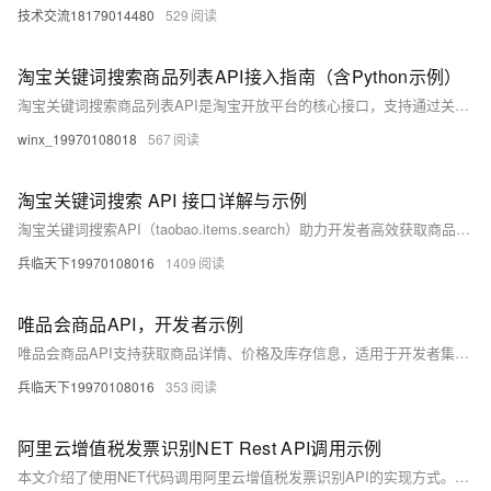
技术交流18179014480
529
淘宝关键词搜索商品列表API接入指南（含Python示例）
淘宝关键词搜索商品列表API是淘宝开放平台的核心接口，支持通过关键词检索商品，适用于比价、选品、市场分析等场景。接口提供丰富的筛选与排序功能，返回结构化数据，含商品ID、标题、价格、销量等信息。开发者可使用Python调用，需注意频率限制与错误处理，建议先在沙箱环境测试。
winx_19970108018
567
淘宝关键词搜索 API 接口详解与示例
淘宝关键词搜索API（taobao.items.search）助力开发者高效获取商品数据，支持分页、筛选与排序。本文详解接口调用流程、签名机制及Python实现，涵盖权限申请、代码示例与常见问题解决方案，助你快速构建电商应用。
兵临天下19970108016
1409
唯品会商品API，开发者示例
唯品会商品API支持获取商品详情、价格及库存信息，适用于开发者集成商品数据。通过如`vip.item_get`等接口，可使用Python等语言调用，实现商品信息查询与列表筛选。实际使用需申请官方授权或通过第三方平台接入，并遵守相关调用规则。
兵临天下19970108016
353
阿里云增值税发票识别NET Rest API调用示例
本文介绍了使用NET代码调用阿里云增值税发票识别API的实现方式。通过示例代码，详细展示了如何构造请求、设置签名以及发送HTTP请求的具体步骤。代码中涵盖了请求参数的处理、签名生成逻辑（如HMAC-SHA256算法）以及调用API后的结果处理。此外，还提供了运行结果的截图和参考文档链接，帮助开发者更好地理解和应用该接口。