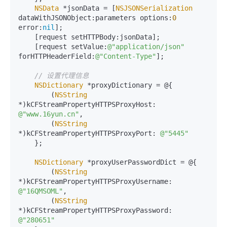
NSData
 *jsonData = [
NSJSONSerialization
dataWithJSONObject:parameters options:
0
error:
nil
];

    [request setHTTPBody:jsonData];

    [request setValue:
@"application/json"
forHTTPHeaderField:
@"Content-Type"
];

// 设置代理信息
NSDictionary
 *proxyDictionary = @{

        (
NSString
*)kCFStreamPropertyHTTPSProxyHost: 
@"www.16yun.cn"
,

        (
NSString
*)kCFStreamPropertyHTTPSProxyPort: 
@"5445"
    };

NSDictionary
 *proxyUserPasswordDict = @{

        (
NSString
*)kCFStreamPropertyHTTPSProxyUsername: 
@"16QMSOML"
,

        (
NSString
*)kCFStreamPropertyHTTPSProxyPassword: 
@"280651"