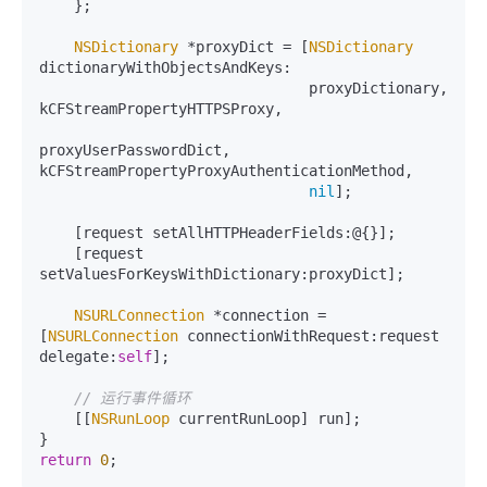
    };

NSDictionary
 *proxyDict = [
NSDictionary
dictionaryWithObjectsAndKeys:

                               proxyDictionary, 
kCFStreamPropertyHTTPSProxy,

proxyUserPasswordDict, 
kCFStreamPropertyProxyAuthenticationMethod,

nil
];

    [request setAllHTTPHeaderFields:@{}];

    [request 
setValuesForKeysWithDictionary:proxyDict];

NSURLConnection
 *connection = 
[
NSURLConnection
 connectionWithRequest:request 
delegate:
self
];

// 运行事件循环
    [[
NSRunLoop
 currentRunLoop] run];

return
0