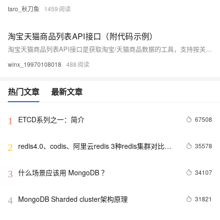
taro_秋刀鱼
1459
淘宝天猫商品列表API接口（附代码示例）
淘宝天猫商品列表API接口是获取淘宝/天猫商品数据的工具，支持按关键词、价格区间、销量等条件筛选商品，返回商品标题、价格、销量等基本信息，适用于商品分析与竞品调研。使用时需注册开发者账号并调用HTTP GET/POST请求，响应数据为JSON格式。示例代码展示了如何用Python发送请求并处理返回数据。
winx_19970108018
488
热门文章
最新文章
ETCD系列之一：简介
67508
1
redis4.0、codis、阿里云redis 3种redis集群对比分
35578
2
析
什么场景应该用 MongoDB ？
34107
3
MongoDB Sharded cluster架构原理
31821
4