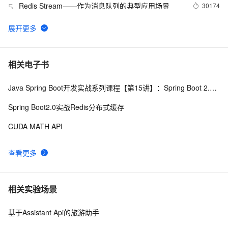
Redis Stream——作为消息队列的典型应用场景
30174
5
MongoDB 生态 - 可视化管理工具
29981
6
DRDS 数据恢复重磅发布，全方位保障您的数据安全
27959
7
相关电子书
Java Spring Boot开发实战系列课程【第15讲】：Spring Boot 2.0 API与Spring REST Docs实战
PostgreSQL upsert功能(insert on conflict do)的用法
27713
8
Spring Boot2.0实战Redis分布式缓存
Linux 性能诊断 perf使用指南
27098
9
CUDA MATH API
PostgreSQL 9种索引的原理和应用场景
26468
10
查看更多
相关实验场景
基于Assistant Api的旅游助手