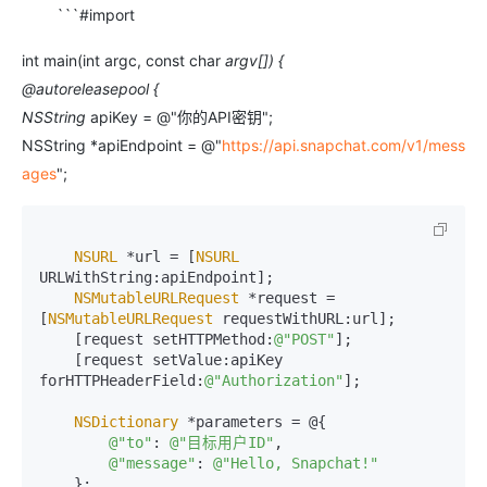
```#import
int main(int argc, const char
argv[]) {
@autoreleasepool {
NSString
apiKey = @"你的API密钥";
NSString *apiEndpoint = @"
https://api.snapchat.com/v1/mess
ages
";
NSURL
 *url = [
NSURL
URLWithString:apiEndpoint];

NSMutableURLRequest
 *request = 
[
NSMutableURLRequest
 requestWithURL:url];

    [request setHTTPMethod:
@"POST"
];

    [request setValue:apiKey 
forHTTPHeaderField:
@"Authorization"
];

NSDictionary
 *parameters = @{

@"to"
: 
@"目标用户ID"
,

@"message"
: 
@"Hello, Snapchat!"
    };
