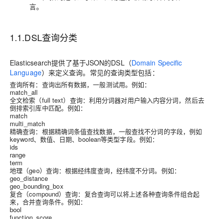
言。
1.1.DSL查询分类
Elasticsearch提供了基于JSON的DSL（
Domain Specific
Language
）来定义查询。常见的查询类型包括：
查询所有
：查询出所有数据，一般测试用。例如：
match_all
全文检索（full text）查询
：利用
分词器
对用户输入内容分词，然后去
倒排索引库中匹配。例如：
match
multi_match
精确查询
：根据精确词条值查找数据，一般
查找不分词的字段
，例如
keyword、数值、日期、boolean等类型字段。例如：
ids
range
term
地理（geo）查询
：根据经纬度查询，经纬度不分词。例如：
geo_distance
geo_bounding_box
复合（compound）查询
：复合查询可以将上述各种查询条件组合起
来，合并查询条件。例如：
bool
function_score