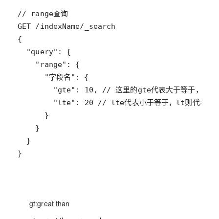
}
gt:great than