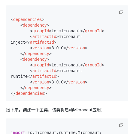
<
dependencies
>
<
dependency
>
<
groupId
>
io.micronaut
</
groupId
>
<
artifactId
>
micronaut-
inject
</
artifactId
>
<
version
>
3.0.0
</
version
>
</
dependency
>
<
dependency
>
<
groupId
>
io.micronaut
</
groupId
>
<
artifactId
>
micronaut-
runtime
</
artifactId
>
<
version
>
3.0.0
</
version
>
</
dependency
>
</
dependencies
>
接下来，创建一个主类，该类将启动Micronaut应用：
import
 io.micronaut.runtime.Micronaut;
