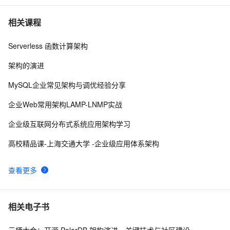
教你微信IM即时消息系统的架构设计（上）
5
7
相关课程
Serverless 函数计算架构
带你读《云原生架构白皮书2022新版》——
6
8
DevOps（上）
架构的演进
Kafka为什么是高性能高并发高可用架构
8
9
MySQL企业常见架构与调优经验分享
数据湖架构构建与技术解析 | 开发者社区精选文章合集
4
10
企业Web常用架构LAMP-LNMP实战
（二十）
企业级互联网分布式系统应用架构学习
高校精品课-上海交通大学 -企业级应用体系架构
查看更多
相关电子书