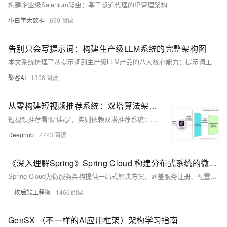
构建企业级Selenium爬虫：基于隧道代理的IP管理架构
小白学大数据
690
告别只会写提示词：构建生产级LLM系统的完整架构图​
本文系统梳理了从提示词到生产级LLM产品的八大核心能力：提示词工程、上下文工程、微调、RAG、智能体开发、部署、优化与可观测性，助你构建可落地、可迭代的AI产品体系。
聚客AI
1306
从零构建短视频推荐系统：双塔算法架构解析与代码实现
短视频推荐看似“读心”，实则依赖双塔推荐系统：用户塔与物品塔分别将行为与内容编码为向量，通过相似度匹配实现精准推送。本文解析其架构原理、技术实现与工程挑战，揭秘抖音等平台如何用AI抓住你的注意力。
Deephub
2723
《深入理解Spring》Spring Cloud 构建分布式系统的微服务全家桶
Spring Cloud为微服务架构提供一站式解决方案，涵盖服务注册、配置管理、负载均衡、熔断限流等核心功能，助力开发者构建高可用、易扩展的分布式系统，并持续向云原生演进。
一枚后端工程狮
1466
GenSX （不一样的AI应用框架）架构学习指南