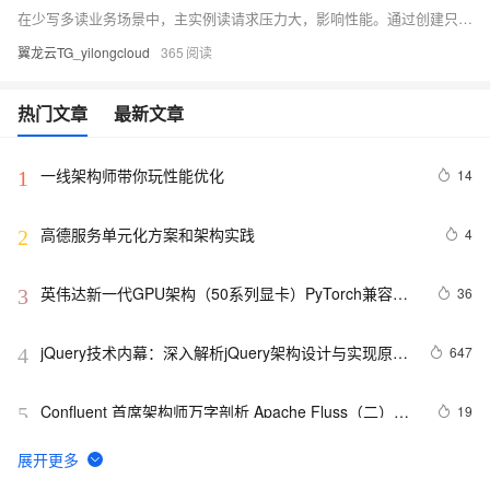
在少写多读业务场景中，主实例读请求压力大，影响性能。通过创建只读实例并使用数据库代理实现读写分离，可有效降低主实例负载，提升系统性能与可用性。本文详解配置步骤，助你构建高效稳定的数据库架构。
翼龙云TG_yilongcloud
365
热门文章
最新文章
一线架构师带你玩性能优化
14
1
高德服务单元化方案和架构实践
4
2
英伟达新一代GPU架构（50系列显卡）PyTorch兼容性
36
3
解决方案
jQuery技术内幕：深入解析jQuery架构设计与实现原
647
4
理.  3.2　选择器表达式
Confluent 首席架构师万字剖析 Apache Fluss（二）：
19
5
核心架构
YOLO（You only look once）的架构
8
6