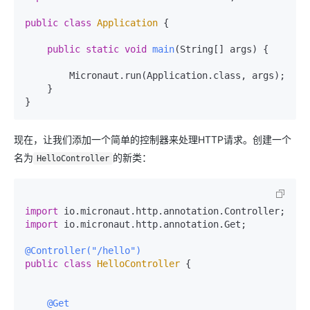
public
class
Application
 {

public
static
void
main
(String[] args)
 {

        Micronaut.run(Application.class, args);

    }

现在，让我们添加一个简单的控制器来处理HTTP请求。创建一个
名为
的新类：
HelloController
import
import
 io.micronaut.http.annotation.Get;

@Controller("/hello")
public
class
HelloController
 {

@Get