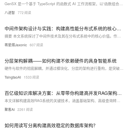
GenSX 是一个基于 TypeScript 的函数式 AI 工作流框架，以“函数组合替代图编排”为核心理念。它通过纯函数组件、自动追踪与断点恢复等特性，让开发者用自然代码构建可追溯、易测试的 LLM 应用。支持多模型集成与插件化扩展，兼具灵活性与工程化优势。
八进智
772
中间件架构设计与实践：构建高性能分布式系统的核心基石
摘要 本文系统探讨了中间件技术及其在分布式系统中的核心价值。作者首先定义了中间件作为连接系统组件的&quot;神经网络&quot;，强调其在数据传输、系统稳定性和扩展性中的关键作用。随后详细分类了中间件体系，包括通信中间件（如RabbitMQ/Kafka）、数据中间件（如Redis/MyCAT）等类型。文章重点剖析了消息中间件的实现机制，通过Spring Boot代码示例展示了消息生产者的完整实现，涵盖消息ID生成、持久化、批量发送及重试机制等关键技术点。最后，作者指出中间件架构设计对系统性能的决定性影响，
蒋星熠Jaxonic
607
分层架构解耦——如何构建不依赖硬件的具身智能系统
硬件与软件的彻底解耦，并通过模块化、分层的架构进行重构，是突破这一瓶颈、构建通用型具身智能系统的核心基石。这种架构将具身智能系统解耦为三个核心层级：HAL、感知决策层和任务执行层。这一模式使得企业能够利用预置的技能库和低代码工具快速配置新任务，在不更换昂贵硬件的前提下，实现从清洁机器人到物流机器人的快速功能切换。本文将通过对HAL技术原理、VLA大模型和行为树等核心技术的深度剖析，并结合Google RT-X、RobotecAI RAI和NVIDIA Isaac Sim等主流框架的案例，论证这一新范式的可行性与巨大潜力，探讨硬件解耦如何将机器人从一个“工具”升级为“软件定义”的“多面手”，从而
TsingtaoAI
1533
百亿级知识库解决方案：从零带你构建高并发RAG架构（附实践代码）
本文详解构建高效RAG系统的关键技术，涵盖基础架构、高级查询转换、智能路由、索引优化、噪声控制与端到端评估，助你打造稳定、精准的检索增强生成系统。
聚客AI
2261
如何用读写分离构建高效稳定的数据库架构？