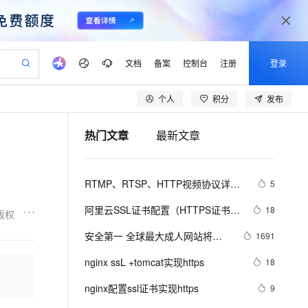
文档
备案
控制台
注册
登录
个人
积分
发布
验
作计划
器
AI 活动
专业服务
服务伙伴合作计划
开发者社区
加入我们
产品动态
服务平台百炼
阿里云 OPC 创新助力计划
热门文章
最新文章
一站式生成采购清单，支持单品或批量购买
io：打造专属 AI 语音助手
S产品伙伴计划（繁花）
峰会
CS
造的大模型服务与应用开发平台
一句话生成原生可编辑精美 PPT 文稿
AI 生产力先锋
Al MaaS 服务伙伴赋能合作
域名
博文
Careers
至高可申请百万元
Qwen3.8-Max 模型上线
开启高性价比 AI 编程新体验
弹性可伸缩的云计算服务
Qwen-Audio-3.0-Realtime 端到端实时语音角色扮演
输入一句话想法, 轻松生成专业的 PPT
先锋实践拓展 AI 生产力的边界
Token 补贴，五大权
计划
海大会
伙伴信用分合作计划
商标
问答
社会招聘
RTMP、RTSP、HTTP视频协议详解
5
益加速 OPC 成功
eek-V4-Pro
SS
一键部署幻兽帕鲁游戏服务器
飞天发布时刻
HOT
Open Search 向量检索版支
划
备案
电子书
校园招聘
（附：直播流地址、播放软件）
pSeek-V4-Pro
视频创作，一键激活电商全链路生产力
稳定、安全、高性价比、高性能的云存储服务
一键购买专属联机服务器，轻松开启游戏
所见，即是所愿
持视频检索 Pipeline 功能
更多支持
阿里云SSL证书配置（HTTPS证书配
18
版权
划
公司注册
镜像站
视频生成
语音识别与合成
置）
专属 QwenPaw
漫剧工坊：一站式动画创作平台
AI 实训营
HOT
应用身份服务 (IDaaS)
安全第一 全球最大成人网站将全
1691
合作伙伴培训与认证
划
上云迁移
站生成，高效打造优质广告素材
全接入的云上超级电脑
从聊天伙伴进化为能主动干活的本地数字员工
快速生产连贯的高质量长漫剧
从基础到进阶，Agent 创客手把手教你
OpenClaw 管理能力上线
面采用HTTPS加密
lScope
我要反馈
e-1.1-T2V
Qwen3-TTS-Flash
nginx ssL +tomcat实现https
18
查询合作伙伴
n Alibaba Cloud ISV 合作
代维服务
建企业门户网站
10 分钟搭建微信、支付宝小程序
MaxCompute MaxFrame 提
畅细腻的高质量视频
离线语音合成大模型，多语言方言自适应，低延迟高稳定
创新加速
nginx配置ssl证书实现https
ope
登录合作伙伴管理后台
9
我要建议
站，无忧落地极速上线
以可视化方式快速构建移动和 PC 门户网站
国内短信简单易用，安全可靠，秒级触达，全球覆盖200+国家和地区。
高效部署网站，快速应用到小程序
供自动弹性内存功能