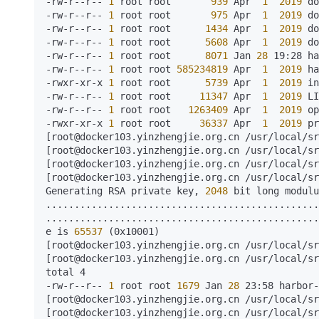
-rw-r--r--
 1 
root root      
 939 
Apr 
 1 
 2019 
do
大模型解决方案
-rw-r--r--
 1 
root root      
 975 
Apr 
 1 
 2019 
do
迁移与运维管理
-rw-r--r--
 1 
root root     
 1434 
Apr 
 1 
 2019 
do
快速部署 Dify，高效搭建 
-rw-r--r--
 1 
root root     
 5608 
Apr 
 1 
 2019 
do
-rw-r--r--
 1 
root root     
 8071 
Jan
 28 
19:28 ha
专有云
-rw-r--r--
 1 
root root
 585234819 
Apr 
 1 
 2019 
ha
10 分钟在聊天系统中增加
-rwxr-xr-x
 1 
root root     
 5739 
Apr 
 1 
 2019 
in
-rw-r--r--
 1 
root root    
 11347 
Apr 
 1 
 2019 
LI
-rw-r--r--
 1 
root root  
 1263409 
Apr 
 1 
 2019 
op
-rwxr-xr-x
 1 
root root    
 36337 
Apr 
 1 
 2019 
pr
[root@docker103.yinzhengjie.org.cn /usr/local/sr
[root@docker103.yinzhengjie.org.cn /usr/local/sr
[root@docker103.yinzhengjie.org.cn /usr/local/sr
[root@docker103.yinzhengjie.org.cn /usr/local/sr
Generating RSA private key,
 2048 
bit long modulu
................................................
................................................
e is
 65537 
(0x10001)

[root@docker103.yinzhengjie.org.cn /usr/local/sr
[root@docker103.yinzhengjie.org.cn /usr/local/sr
total 4

-rw-r--r--
 1 
root root
 1679 
Jan
 28 
23:58 harbor-
[root@docker103.yinzhengjie.org.cn /usr/local/sr
[root@docker103.yinzhengjie.org.cn /usr/local/sr