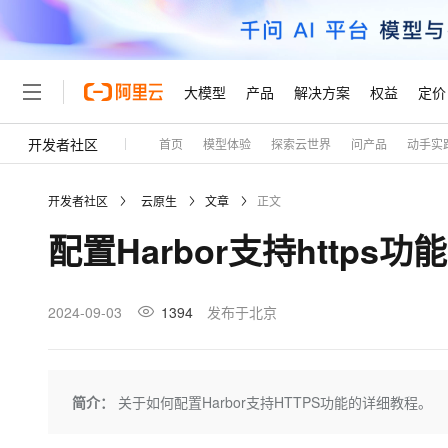
大模型
产品
解决方案
权益
定价
开发者社区
首页
模型体验
探索云世界
问产品
动手实
大模型
产品
解决方案
权益
定价
云市场
伙伴
服务
了解阿里云
精选产品
精选解决方案
普惠上云
产品定价
精选商城
成为销售伙伴
售前咨询
为什么选择阿里云
千问AI平台
开发者社区
云原生
文章
正文
了解云产品的定价详情
大模型服务平台百炼
千问办公，解锁你的工作
普惠上云 官方力荐
分销伙伴
在线服务
网站建设
什么是云计算
大
配置Harbor支持https
大模型服务与应用平台
企业级Agent产品，直接
云服务器38元/年起，超
咨询伙伴
多端小程序
技术领先
云上成本管理
售后服务
轻量应用服务器
Agency Agents：拥
官方推荐返现计划
大模型
精选产品
精选解决方案
Salesforce 国际版订阅
稳定可靠
管理和优化成本
推荐新用户得奖励，单订单
销售伙伴合作计划
2024-09-03
1394
发布于北京
自助服务
友盟天域
安全合规
人工智能与机器学习
AI
文本生成
云数据库 RDS
HappyHorse 打造一
云工开物
无影生态合作计划
在线服务
观测云
分析师报告
高校专属算力普惠，学生认
计算
互联网应用开发
Qwen3.8-Max
HOT
Salesforce On Alibaba C
工单服务
Tuya 物联网平台阿里云
研究报告与白皮书
人工智能平台 PAI
快速拥有专属 OpenClaw
简介：
关于如何配置Harbor支持HTTPS功能的详细教程。
大模
Consulting Partner 合
大数据
容器
智能体时代全能旗舰模型
免费试用
短信专区
一站式AI开发、训练和推
蓝凌 OA
AI 大模型销售与服务生
现代化应用