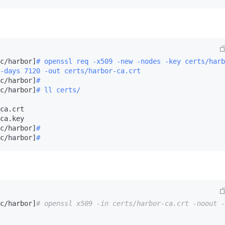
c/harbor]
# openssl req -x509 -new -nodes -key certs/harb
-days 7120 -out certs/harbor-ca.crt
c/harbor]
# 
c/harbor]
# ll certs/
ca.crt

ca.key

c/harbor]
# 
c/harbor]
#
c/harbor]
# openssl x509 -in certs/harbor-ca.crt -noout -