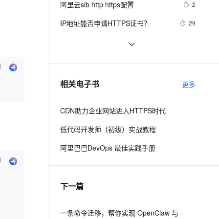
安全
阿里云slb http https配置
我要投诉
e-1.1-I2V
Cosyvoice-V3-Flash
2
PolarDB
上云场景组合购
Milvus 弹性伸缩功能新增节
伴
漫剧创作，剧本、分镜、视频高效生成
100%兼容MySQL、PostgreSQL，兼容Oracle，支持集中和分布式
覆盖90%+业务场景，专享组合折扣价
点支持范围
畅自然，细节丰富
高表现力语音合成大模型，语音克隆听感自然
VPN
IP地址能否申请HTTPS证书？
29
ernetes 版 ACK
云聚AI 严选权益
AI 原生数据库服务发布
SSL 证书
GrayLog使用HTTP JSONPath方式
12
2V
Fun-ASR
，一键激活高效办公新体验
理容器应用的 K8s 服务
精选AI产品，从模型到应用全链提效
Agent 数据网关
调用微步在线云API识别威胁IP
文戏情感细腻自然，动作戏激烈拳拳到肉，实现更强表演能力
支持中英文自由切换，具备更强的噪声鲁棒性
堡垒机
企业级Nginx实战-配置Https单向认
3
AI 用量加速计划
云原生数据库 PolarDB
证、双向认证
防火墙
、识别商机，让客服更高效、服务更出色。
Jmeter系列（21）- 详解 HTTP 
新老同享，达量后返
Agentic Database 发布
4
相关电子书
更多
Request 
主机安全
应用
CDN助力企业网站进入HTTPS时代
千问办公
NEW
AI 应用及服务市场
的智能体编程平台
一站式AI生产力平台
低代码开发师（初级）实战教程
AI 应用
伶鹊
阿里巴巴DevOps 最佳实践手册
企业级人与Agent协作平台，接入和调度多个数字员工
智能客服平台，对话机器人、对话分析、智能外呼
大模型
大模型服务平台百炼 - 全妙
自然语言处理
下一篇
应用创作平台
多模态内容创作工具，已接入 DeepSeek
数据标注
机器学习
一条命令迁移，帮你实现 OpenClaw 与