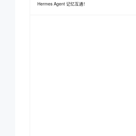
Hermes Agent 记忆互通！
息提取
与 AI 智能体进行实时音视频通话
从文本、图片、视频中提取结构化的属性信息
构建支持视频理解的 AI 音视频实时通话应用
t.diy 一步搞定创意建站
构建大模型应用的安全防护体系
通过自然语言交互简化开发流程,全栈开发支持
通过阿里云安全产品对 AI 应用进行安全防护