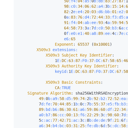
50
:f4
:
04
:a5
:
0
b:
db:
83
:
27
:
87
:
1
98
:c0
:
34
:
06
:
62
:a4
:
3
b:
15
:
14
:
6
82
:
2
e:
e4:
20
:
03
:d6
:bb
:
01
:e2
:
0
                    0
a:
83
:
76
:d4
:
72
:
44
:
33
:f3
:d5
:a
91
:f4
:
04
:ab
:ee
:
93
:
4
a:
59
:
94
:
5
64
:
58
:
73
:
3
a:
7
d:
c0:
50
:b3
:
6
a:
c
                    0
f:
e0:
e1:
40
:a8
:
89
:ee
:
4
c:
7
e:
c
e6:
65
Exponent
: 
65537
 (
0x10001
)

X509v3
extensions:
X509v3
Subject
Key
Identifier
: 

                1
E:
DC
:
63
:
87
:F0
:
37
:DC
:
67
:
58
:
65
:
46
X509v3
Authority
Key
Identifier
: 

keyid:
1
E:
DC
:
63
:
87
:F0
:
37
:DC
:
67
:
58
X509v3
Basic
Constraints
: 

CA
:TRUE
Signature
Algorithm
: sha256WithRSAEncryption

49
:
0
b:
a9:
58
:d5
:
99
:
74
:
2
b:
92
:b2
:
72
:
52
:ea
:
         7
d:
fe:
70
:
44
:
85
:
1
b:
0
c:
7
b:
55
:
37
:e5
:fb
:b3
:
89
:bd
:b6
:
86
:
30
:
61
:a6
:
59
:
86
:
60
:df
:
22
:
34
:
a0:
b7:
86
:cc
:
00
:
13
:f6
:
22
:
29
:
3
c:
98
:
60
:
7
d:
         5
c:
ac:
77
:
42
:
71
:ac
:
3
c:
8
b:
de:
de:
9
f:
21
:
6
f:
a6:
34
:b4
:bc
:
03
:
31
:
25
:fe
:db
:
6
d:
5
c:
dc:
58
: