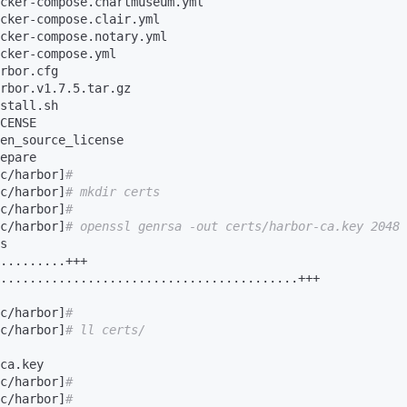
cker-compose.chartmuseum.yml

cker-compose.clair.yml

cker-compose.notary.yml

AI 应用
10分钟微调：让0.6B模型媲美235B模
多模态数据信
cker-compose.yml

型
依托云原生高可用架构,实现Dify私有化部署
rbor.cfg

用1%尺寸在特定领域达到大模型90%以上效果
rbor.v1.7.5.tar.gz

一个 AI 助手
超强辅助，Bol
stall.sh

即刻拥有 DeepSeek-R1 满血版
CENSE

在企业官网、通讯软件中为客户提供 AI 客服
en_source_license

多种方案随心选，轻松解锁专属 DeepSeek
epare

c/harbor]
# 
c/harbor]
# mkdir certs
c/harbor]
# 
c/harbor]
# openssl genrsa -out certs/harbor-ca.key 2048
s

.........+++

.........................................+++

c/harbor]
# 
c/harbor]
# ll certs/
ca.key

c/harbor]
# 
c/harbor]
#