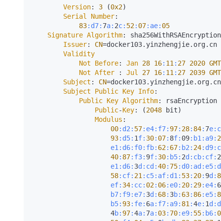
Version
: 
3
 (
0x2
)

Serial
Number
:

83
:d7
:
7
a:
2
c:
52
:
07
:ae
:
05
Signature
Algorithm
: sha256WithRSAEncryption

Issuer
: 
CN
=docker103.yinzhengjie.org.cn

Validity
Not
Before
: 
Jan
28
16
:
11
:
27
2020
GMT
Not
After
 : 
Jul
27
16
:
11
:
27
2039
GMT
Subject
: 
CN
=docker103.yinzhengjie.org.cn

Subject
Public
Key
Info
:

Public
Key
Algorithm
: rsaEncryption

Public
-
Key
: (
2048
 bit)

Modulus
:

00
:d2
:
57
:e4
:f7
:
97
:
28
:
84
:
7
e:
c
93
:d5
:
1
f:
30
:
07
:
8
f:
09
:b1
:a9
:
2
e1:
d6:
f0:
fb:
62
:
67
:b2
:
24
:d9
:c
40
:
87
:f3
:
9
f:
30
:b5
:
2
d:
cb:
cf:
2
e1:
d6:
3
d:
cd:
40
:
75
:d0
:ad
:e5
:d
58
:cf
:
21
:c5
:af
:d1
:
53
:
20
:
9
d:
8
ef:
34
:cc
:
02
:
06
:e0
:
20
:
29
:e4
:
6
b7:
f9:
e7:
3
d:
68
:
3
b:
63
:
86
:e5
:
8
b5:
93
:fe
:
6
a:
f7:
a9:
81
:
4
e:
1
d:
d
                    4
b:
97
:
4
a:
7
a:
03
:
70
:e9
:
55
:b6
:
0