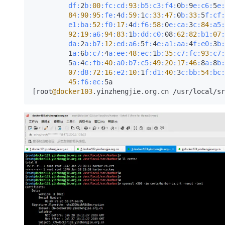
df:
2
b:
00
:fc
:cd
:
93
:b5
:c3
:f4
:
0
b:
9
e:
c6:
5
e:
84
:
90
:
95
:fe
:
4
d:
59
:
1
c:
33
:
47
:
0
b:
33
:
5
f:
cf:
e1:
ba:
52
:f0
:
17
:
4
d:
f6:
58
:
0
e:
ca:
3
c:
84
:a5
:
92
:
19
:a6
:
94
:
83
:
1
b:
dd:
c0:
08
:
62
:
82
:b1
:
07
:
da:
2
a:
b7:
12
:ed
:a6
:
5
f:
4
e:
a1:
aa:
4
f:
e0:
3
b:
         1
a:
6
b:
c7:
4
a:
ee:
48
:ec
:
1
b:
35
:c7
:fc
:
93
:c7
:
         5
a:
4
c:
fb:
40
:a0
:b7
:c5
:
49
:
20
:
17
:
46
:
8
a:
8
b:
07
:d8
:
72
:
16
:e2
:
10
:
1
f:
d1:
40
:
3
c:
bb:
54
:bc
:
45
:f6
:ec
:
5a

[root
@docker103
.yinzhengjie.org.cn /usr/local/sr