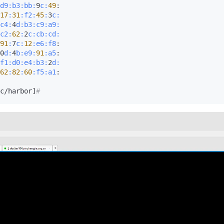
d9:
b3:
bb:
9
c:
49
:

17
:
31
:f2
:
45
:
3
c:
c4
:
4
d:
b3:
c9:
a9:
c2
:
62
:
2
c:
cb:
cd:
91
:
7
c:
12
:e6
:f8
:

0
d:
4
b:
e9:
91
:a5
:

f1:
d0:
e4:
b3:
2
d:
62
:
82
:
60
:f5
:a1
:

c/harbor]
#