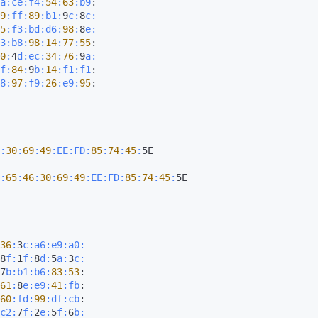
a:
ce:
f4:
54
:
63
:b9
:

9
:ff
:
89
:b1
:
9
c:
8
c:
5
:f3
:bd
:d6
:
98
:
8
e:
3
:b8
:
98
:
14
:
77
:
55
:

0
:
4
d:
ec:
34
:
76
:
9
a:
f:
84
:
9
b:
14
:f1
:f1
:

8:
97
:f9
:
26
:e9
:
95
:

:
30
:
69
:
49
:EE
:FD
:
85
:
74
:
45
:
5E

:
65
:
46
:
30
:
69
:
49
:EE
:FD
:
85
:
74
:
45
:
5E

36
:
3
c:
a6:
e9:
a0:
8
f:
1
f:
8
d:
5
a:
3
c:
7
b:
b1:
b6:
83
:
53
:

61
:
8
e:
e9:
41
:fb
:

60
:fd
:
99
:df
:cb
:

c2
:
7
f:
2
e:
5
f:
6
b: