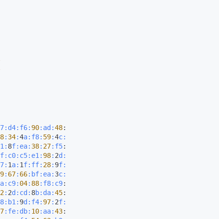
7:
d4:
f6:
90
:ad
:
48
:

8
:
34
:
4
a:
f8:
59
:
4
c:
1
:
8
f:
ea:
38
:
27
:f5
:

f:
c0:
c5:
e1:
98
:
2
d:
7
:
1
a:
1
f:
ff:
28
:
9
f:
9
:
67
:
66
:bf
:ea
:
3
c:
a:
c9:
04
:
88
:f8
:c9
:

2
:
2
d:
cd:
8
b:
da:
45
:

8:
b1:
9
d:
f4:
97
:
2
f:
7
:fe
:db
:
10
:aa
:
43
:
