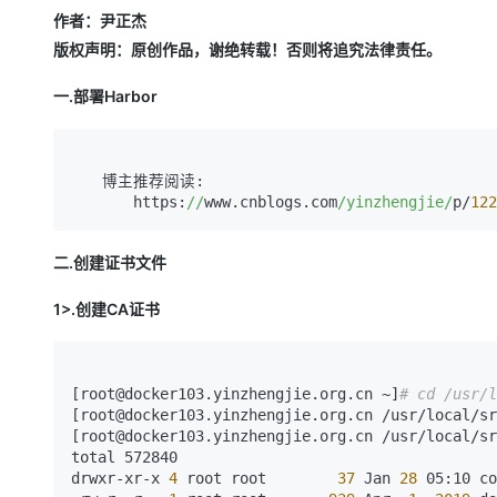
存储
天池大赛
Qwen3.7-Plus
云解析DNS
解决方案免费试用 新老
电子合同
作者：尹正杰
最高领取价值200元试用
能看、能想、能动手的多模
安全
网络与CDN
版权声明：原创作品，谢绝转载！否则将追究法律责任。
AI 算法大赛
畅捷通
大数据开发治理平台 Data
AI 产品 免费试用
网络
安全
云开发大赛
Qwen3-VL-Plus
一.部署Harbor
Tableau 订阅
1亿+ 大模型 tokens 和 
可观测
入门学习赛
中间件
AI空中课堂在线直播课
云防火墙
140+云产品 免费试用
上云与迁云
云原生的云上边界网络安全
产品新客免费试用，最长1
数据库
　　博主推荐阅读:

生态解决方案
　　　　https:
//
www.cnblogs.com
/yinzhengjie/
p/
122
大模型服务
企业出海
大模型ACA认证体验
大数据计算
助力企业全员 AI 认知与能
行业生态解决方案
千问AI平台-Token Plan
二.创建证书文件
政企业务
媒体服务
开发者生态解决方案
1>.创建CA证书
企业服务与云通信
千问AI平台-模型体验
AI 开发和 AI 应用解决
在线体验全尺寸、多种模态
域名与网站
[root@docker103.yinzhengjie.org.cn ~]
# cd /usr/l
Happy 系列大模型
终端用户计算
[root@docker103.yinzhengjie.org.cn /usr/local/sr
[root@docker103.yinzhengjie.org.cn /usr/local/sr
Serverless
total 572840

drwxr-xr-x
 4 
root root       
 37 
Jan
 28 
05:10 co
开发工具