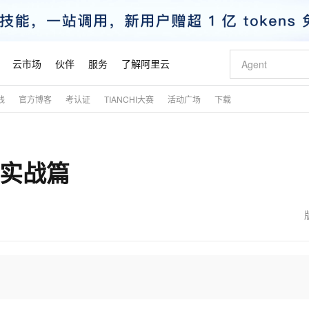
云市场
伙伴
服务
了解阿里云
践
官方博客
考认证
TIANCHI大赛
活动广场
下载
AI 特惠
数据与 API
成为产品伙伴
企业增值服务
最佳实践
价格计算器
AI 场景体
基础软件
产品伙伴合
阿里云认证
市场活动
配置报价
大模型
自助选配和估算价格
新方式
睿译宝，AI翻译排版一步到位
智启 AI 普惠权益
产品生态集成认证中心
企业支持计划
云上春晚
域名与网站
千问官方 MaaS 平台，为开发者和 Agent 而生，新用户赠送 1 亿 + tokens 额度
Qwen Aud
AI Coding
阿里云Maa
2026 阿里云
云服务器 E
为企业打
数据集
Windows
大模型认证
模型
NEW
NEW
功能实战篇
交付可用成果
值低价云产品抢先购
上传文档即自动完成翻译和格式还原
至高享 1亿+免费 tokens，加速 Al 应用落地
提供智能易用的域名与建站服务
智能编程，一键
安全可靠、
产品生态伙伴
专家技术服务
云上奥运之旅
弹性计算合作
阿里云中企出
手机三要素
宝塔 Linux
全部认证
价格优势
有专属领域专家
GLM-5.2：长任务时代开源旗舰模型
阿里云 OPC 创新助力计划
千问大模型
即刻拥有 DeepS
AI 电商营销
对象存储 O
大模型
产品生态伙伴工作台
企业增值服务台
云栖战略参考
云存储合作计
云栖大会
身份实名认证
CentOS
训练营
推动算力普惠，释放技术红利
最高返9万
多领域专家智能体,一键组建 AI 虚拟交付团队
快速构建应用程序和网站，即刻迈出上云第一步
至高百万元 Token 补贴，加速一人公司成长
多元化、高性能、安全可靠的大模型服务
真正可用的 1M 上下文,一次完成代码全链路开发
轻松解锁专属 Dee
从图文生成到
云上的中国
数据库合作计
活动全景
短信
Docker
图片和
站式影视创作平台
Hermes Agent，打造自进化智能体
Token Plan 模型订阅计划
数字证书管理服务（原SSL证书）
5 分钟轻松部署
AI 广告创作
无影云电脑
企业成长
NEW
信息公告
看见新力量
云网络合作计
OCR 文字识别
JAVA
证享300元代金券
可视化编排打通从文字构思到成片全链路闭环
全托管，含MySQL、PostgreSQL、SQL Server、MariaDB多引擎
自主进化，持久记忆，越用越聪明
Qwen3.8-Max 首发尝鲜，限时加量 10 倍，夜间低至2折
实现全站HTTPS，呈现可信的WEB访问
图文、视频一
随时随地安
魔搭 Mode
Kimi-K3
HappyHors
NEW
loud
服务实践
官网公告
金融模力时刻
Salesforce O
版
发票查验
全能环境
Claude Code + GStack 打造工程团队
千问办公，限时限量积分加倍
Qoder
低代码高效构
AI 建站
短信服务
型
NEW
作计划
Kimi 最新旗舰模型，长程编程与推理利器
让文字生成流
计划
创新中心
魔搭 ModelSc
健康状态
理服务
让AI从“聊天伙伴”进化为能干活的“数字员工”
安装技能 GStack，拥有专属 AI 工程团队
你的AI工作搭子，覆盖日常办公高频场景
面向真实软件的智能体编程平台
0 代码专业建
客户案例
天气预报查询
操作系统
态合作计划