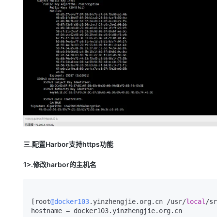
三.配置Harbor支持https功能
1>.修改harbor的主机名
[root
@docker103
.yinzhengjie.org.cn /usr/
local
/sr
hostname = docker103.yinzhengjie.org.cn
