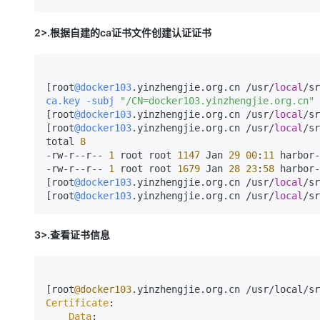
2>.根据自建的ca证书文件创建认证证书
[root
@docker103
.yinzhengjie.org.cn /usr/
local
/sr
ca.key -subj 
"/CN=docker103.yinzhengjie.org.cn"
 
[root
@docker103
.yinzhengjie.org.cn /usr/
local
/sr
[root
@docker103
.yinzhengjie.org.cn /usr/
local
/sr
total 
8
-rw-r--r-- 
1
 root root 
1147
 Jan 
29
00
:
11
 harbor-
-rw-r--r-- 
1
 root root 
1679
 Jan 
28
23
:
58
 harbor-
[root
@docker103
.yinzhengjie.org.cn /usr/
local
/sr
[root
@docker103
.yinzhengjie.org.cn /usr/
local
/sr
3>.查看证书信息
[root
@docker103
.yinzhengjie.org.cn /usr/local/sr
Certificate
:

Data
:
