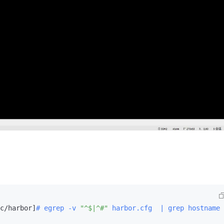
c/harbor]
# egrep -v 
"^$|^#"
 harbor.cfg  | grep hostname