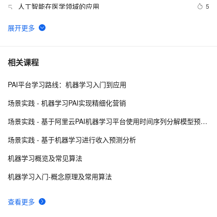
人工智能在医学领域的应用
5
5
538个代码示例！麻省理工教授的Python程序设计+人工
11
6
智能案例实践
贾扬清：如何看待人工智能方向的重要问题？
9
7
相关课程
PAI平台学习路线：机器学习入门到应用
探索人工智能的伦理困境：我们如何确保AI的道德发展？
1
8
场景实践 - 机器学习PAI实现精细化营销
赋予机器可媲美人类的视觉，或是人工智能的发展趋势
660
9
场景实践 - 基于阿里云PAI机器学习平台使用时间序列分解模型预测商品销量
云计算人工智能服务（阿里）|学习笔记
12
10
场景实践 - 基于机器学习进行收入预测分析
机器学习概览及常见算法
机器学习入门-概念原理及常用算法
查看更多