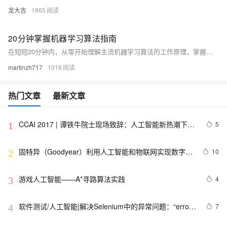
龙大吉
1865
20分钟掌握机器学习算法指南
在短短20分钟内，从零开始理解主流机器学习算法的工作原理，掌握算法选择策略，并建立对神经网络的直观认识。本文用通俗易懂的语言和生动的比喻，帮助你告别算法选择的困惑，轻松踏入AI的大门。
martinzh717
1018
热门文章
最新文章
CCAI 2017 | 谭铁牛院士现场致辞：人工智能新热潮下要
5
1
保持清醒头脑，设定科学的目标
固特异（Goodyear）利用人工智能和物联网实现数字化
10
2
转型的惊人方式
游戏人工智能——A*寻路算法实践
4
3
软件测试/人工智能|解决Selenium中的异常问题：“error 
7
4
sending request for url”