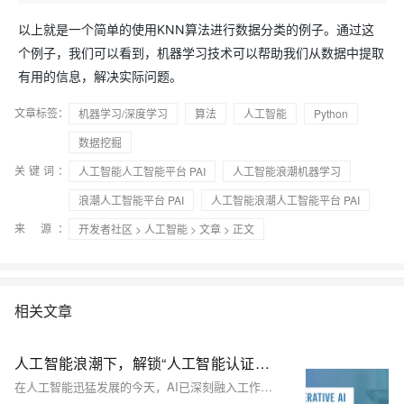
以上就是一个简单的使用KNN算法进行数据分类的例子。通过这
个例子，我们可以看到，机器学习技术可以帮助我们从数据中提取
有用的信息，解决实际问题。
文章标签：
机器学习/深度学习
算法
人工智能
Python
数据挖掘
关键词：
人工智能人工智能平台 PAI
人工智能浪潮机器学习
浪潮人工智能平台 PAI
人工智能浪潮人工智能平台 PAI
来 源：
开发者社区
>
人工智能
>
文章
> 正文
相关文章
人工智能浪潮下，解锁“人工智能认证技能”的新路径
在人工智能迅猛发展的今天，AI已深刻融入工作与生活，重塑社会运行规则。从智能助手到自动驾驶，AI技术广泛应用，催生了对专业人才的庞大需求。然而，面对复杂的信息，如何系统学习并脱颖而出成为关键。“人工智能认证技能”提供了解决方案，帮助个人构建完整知识体系、提升实践能力，并拓展职业发展空间。其中，生成式AI（GAI）认证尤为突出，涵盖核心技能与行业应用，助力职场人士掌握前沿技术，规避风险，实现升职加薪目标。拥抱AI时代，通过权威认证开启职业新篇章，共创科技未来！