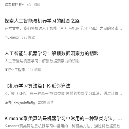
请看我回答~
431
探索人工智能与机器学习的融合之路
在本文中，我们将探讨人工智能（AI）与机器学习（ML）之间的紧密联系以及它们如何共同推动技术革新。我们将深入分析这两种技术的基本概念、发展历程和当前的应用趋势，同时讨论它们面临的挑战和未来的发展方向。通过具体案例研究，我们旨在揭示AI与ML结合的强大潜力，以及这种结合如何为各行各业带来革命性的变化。
muxiaoxi
396
人工智能与机器学习：解锁数据洞察力的钥匙
人工智能与机器学习：解锁数据洞察力的钥匙
IT行业工程师
331
【机器学习算法篇】K-近邻算法
K近邻（KNN）是一种基于“物以类聚”思想的监督学习算法，通过计算样本间距离，选取最近K个邻居投票决定类别。支持多种距离度量，如欧式、曼哈顿、余弦相似度等，适用于分类与回归任务。结合Scikit-learn可高效实现，需合理选择K值并进行数据预处理，常用于鸢尾花分类等经典案例。（238字）
游客rj7kdyude6p6g
2330
K-means聚类算法是机器学习中常用的一种聚类方法，通过将数据集划分为K个簇来简化数据结构
K-means聚类算法是机器学习中常用的一种聚类方法，通过将数据集划分为K个簇来简化数据结构。本文介绍了K-means算法的基本原理，包括初始化、数据点分配与簇中心更新等步骤，以及如何在Python中实现该算法，最后讨论了其优缺点及应用场景。