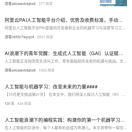
游客a4oswvtctqbx6
377
阿里云PAI人工智能平台介绍、优势及收费标准，手动整理
阿里云人工智能平台PAI是面向开发者和企业的机器学习与深度学习工程平台，提供数据标注、模型构建、训练、部署及推理优化等全链路服务。内置140+优化算法，支持PyTorch、TensorFlow等多种框架，具备高性能训练与推理能力，适用于自动驾驶、金融风控、智能推荐、智慧医疗等多个行业场景。PAI提供零代码开发、可视化建模、大模型一键部署等功能，助力企业快速构建AI应用。支持多种购买方式，如按量付费、预付费等，满足不同业务需求。
游客lr655r7wycjc4
2001
AI浪潮下的青年觉醒：生成式人工智能（GAI）认证赋能未来竞争力与人文担当
人工智能正深刻改变生活与工作，青年面临前所未有的机遇与挑战。文章探讨了青年在AI时代的觉醒、核心竞争力的培养及技术伦理参与的重要性，并强调生成式人工智能（GAI）认证的意义，助力青年提升技能与就业竞争力，推动科学教育与技术创新融合。青年应保持好奇心、坚持人文关怀，引领未来社会发展方向，在AI浪潮中创造价值与美好未来。
游客a4oswvtctqbx6
1063
人工智能与机器学习：改变未来的力量####
【10月更文挑战第21天】 在本文中，我们将深入探讨人工智能（AI）和机器学习（ML）的基本概念、发展历程及其在未来可能带来的革命性变化。通过分析当前最前沿的技术和应用案例，揭示AI和ML如何正在重塑各行各业，并展望它们在未来十年的潜在影响。 ####
131王
434
人工智能浪潮下的编程实践：构建你的第一个机器学习模型
在人工智能的巨浪中，每个人都有机会成为弄潮儿。本文将带你一探究竟，从零基础开始，用最易懂的语言和步骤，教你如何构建属于自己的第一个机器学习模型。不需要复杂的数学公式，也不必担心编程难题，只需跟随我们的步伐，一起探索这个充满魔力的AI世界。