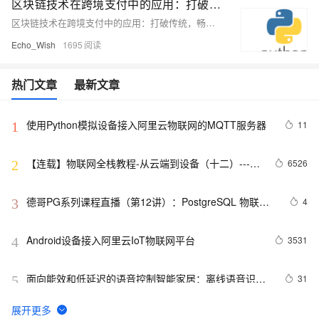
区块链技术在跨境支付中的应用：打破传统，畅行全球支付新时代
区块链技术在跨境支付中的应用：打破传统，畅行全球支付新时代
Echo_Wish
1695
热门文章
最新文章
使用Python模拟设备接入阿里云物联网的MQTT服务器
11
1
【连载】物联网全栈教程-从云端到设备（十二）---最
6526
2
简单的单片机上云方法！
德哥PG系列课程直播（第12讲）：PostgreSQL 物联网
4
3
最佳实践
Android设备接入阿里云IoT物联网平台
3531
4
面向能效和低延迟的语音控制智能家居：离线语音识别
31
5
与物联网集成方案——论文阅读
固特异（Goodyear）利用人工智能和物联网实现数字化
8