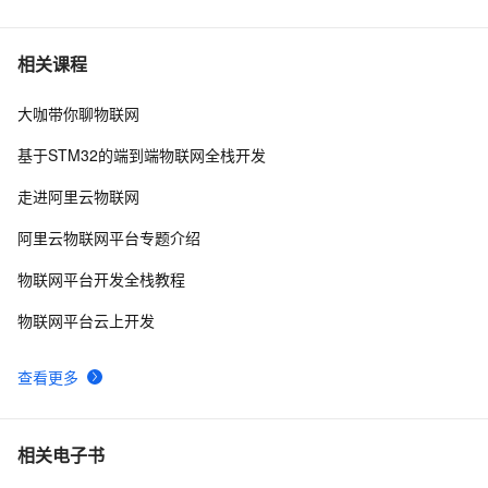
6
转型的惊人方式
如何使用C LinkSDK(4.x)快速接入阿里云物联网平台？
9
7
相关课程
大咖带你聊物联网
【物联网中间件平台-06】RFID刷卡拍照
0
8
基于STM32的端到端物联网全栈开发
立足阿里边缘计算，促进物联网硬件落地（下）——阿里
8
9
走进阿里云物联网
云 MVP刘洪峰
物联网概念站上风口，百余家机构调研了这家公司
2
10
阿里云物联网平台专题介绍
物联网平台开发全栈教程
物联网平台云上开发
查看更多
相关电子书