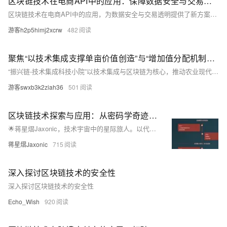
区块链技术在电商API中的应用：保障数据安全与交易透明
区块链技术在电商API中的应用，为数据安全与交易透明提供了新方案。通过数据加密、分布式存储、智能合约管理、商品溯源及实时结算等功能，有效提升电商数据安全性与交易可信度。然而，技术成熟度、隐私保护和监管合规等挑战仍需克服。未来，随着物联网、大数据等技术融合及政策支持，区块链将在电商领域发挥更大潜力，推动行业智能化发展。
游客h2p5himj2xcrw
482
聚焦“以技术集成支撑单亩价值创造”与“增加值分配机制区块链存证确权”两大核心本质
“振兴链-技术集成科技小院”以技术集成与区块链为核心，推动农业现代化。通过多维度技术整合（如精准农业、物联网等），突破资源约束，最大化单亩产值；同时利用区块链确权存证，建立透明分配机制，解决传统农业中收益不均问题。技术赋能生产，制度重塑分配，实现效率与公平的平衡，助力乡村振兴与产业升级。典型场景显示，该模式可显著提升单亩价值并确保增值公平分配。
游客swxb3k2ziah36
501
区块链技术探索与应用：从密码学奇迹到产业变革引擎
🌟蒋星熠Jaxonic，技术宇宙中的星际旅人。以代码为舟，算法为帆，在区块链的浩瀚星河中探索去中心化的未来。从智能合约到DeFi，用极客精神谱写信任新篇章。
蒋星熠Jaxonic
715
深入探讨区块链技术的安全性
深入探讨区块链技术的安全性
Echo_Wish
920