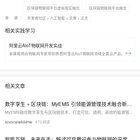
区块链物联网平台虚拟现实融合
区块链物联网平台融合
来 源：
开发者社区
>
人工智能
>
文章
> 正文
相关实践学习
阿里云AIoT物联网开发实战
本课程将由物联网专家带你熟悉阿里云AIoT物联网领域全套云产品，7天
轻松搭建基于Arduino的端到端物联网场景应用。 开始学习前，请先开通
下方两个云产品，让学习更流畅： IoT物联网平台：
https://iot.console.aliyun.com/ LinkWAN物联网络管理平台：
https://linkwan.console.aliyun.com/service-open
相关文章
数字孪生 + 区块链：MyEMS 引领能源管理技术融合新趋势
MyEMS融合数字孪生与区块链技术，打造可信、透明、高效的能源管理新范式。通过实时镜像、智能预测与数据上链，实现能耗可追溯、碳排可验证、交易可信任，推动能源管理迈向智能化与价值化新时代。（238字）
scvonalwkd4hw
473
智能互联，未来在手：解读可穿戴设备与物联网的深度融合