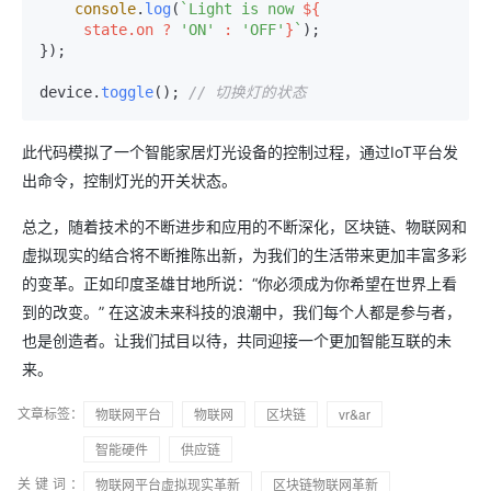
console
.
log
(
`Light is now 
${

     state.on ? 
'ON'
 : 
'OFF'
}
`
);

});

device.
toggle
(); 
// 切换灯的状态
此代码模拟了一个智能家居灯光设备的控制过程，通过IoT平台发
出命令，控制灯光的开关状态。
总之，随着技术的不断进步和应用的不断深化，区块链、物联网和
虚拟现实的结合将不断推陈出新，为我们的生活带来更加丰富多彩
的变革。正如印度圣雄甘地所说：“你必须成为你希望在世界上看
到的改变。” 在这波未来科技的浪潮中，我们每个人都是参与者，
也是创造者。让我们拭目以待，共同迎接一个更加智能互联的未
来。
文章标签：
物联网平台
物联网
区块链
vr&ar
智能硬件
供应链
关键词：
物联网平台虚拟现实革新
区块链物联网革新