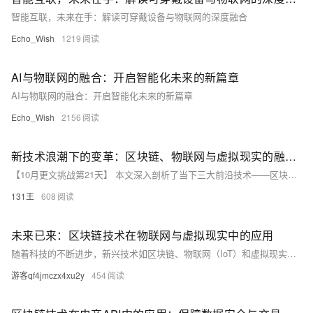
智能互联，未来在手：解读可穿戴设备与物联网的深度融合
Echo_Wish
1219
AI与物联网的融合：开启智能化未来的新篇章
AI与物联网的融合：开启智能化未来的新篇章
Echo_Wish
2156
新技术浪潮下的变革：区块链、物联网与虚拟现实的融合与创新####
【10月更文挑战第21天】 本文深入剖析了当下三大前沿技术——区块链、物联网（IoT）与虚拟现实（VR）的最新发展趋势，并探讨了它们各自在实际应用中的突破性进展与交叉融合的创新潜力，特别是在提升数据安全、优化用户体验及推动行业数字化转型方面的贡献。通过实例分析，本文揭示了这些技术如何单独及协同作用，重塑传统行业格局，促进数字经济与实体经济深度融合，开启智能化、透明化与沉浸式体验的新纪元。 ####
131王
608
未来已来：区块链技术在物联网与虚拟现实中的应用
随着科技的不断进步，新兴技术如区块链、物联网（IoT）和虚拟现实（VR）正在逐渐改变我们的生活和工作方式。本文将探讨这些技术的发展趋势和应用场景，以及它们如何相互融合，为我们带来更便捷、安全和沉浸式的体验。
游客qf4jmczx4xu2y
454