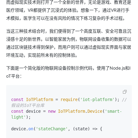
而虚拟现实技术则打开了一个全新的世界，无论是游戏、教育还是
医疗领域，VR都提供了沉浸式的体验。想象一下，通过VR进行手
术模拟，医学生可以在没有风险的情况下练习复杂的手术过程。
当这三种技术结合时，我们便得到了一个高度互联、安全可靠且沉
浸感十足的新世界。以智能家居为例，物联网设备收集的数据可以
通过区块链技术得到保护，而用户则可以通过虚拟现实界面与家居
环境互动，实现前所未有的控制体验。
下面是一个简化版的物联网设备控制示例代码，使用了Node.js和I
oT平台：
const
IoTPlatform
 = 
require
(
'iot-platform'
); 
// 
假设的IoT平台库
const
 device = 
new
IoTPlatform
.
Device
(
'smart-
light'
);

device.
on
(
'stateChange'
, 
(
state
) =>
 {
