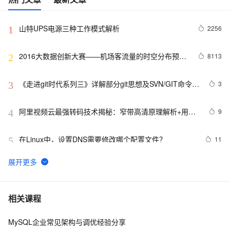
山特UPS电源三种工作模式解析
2256
1
2016大数据创新大赛——机场客流量的时空分布预测
8113
2
模型解析
《走进git时代系列三》详解部分git思想及SVN/GIT命令对
3
3
比解析
阿里视频云最强转码技术揭秘：窄带高清原理解析+用户
9
4
接入指南
在Linux中，设置DNS需要修改哪个配置文件？
11
5
深入解析消息认证码（MAC）算法：HmacMD5与
11
6
HmacSHA1
vim命令入门解析
2
7
相关课程
MySQL企业常见架构与调优经验分享
【C++调试】深入探索C++调试：从DWARF到堆栈解析
7
8