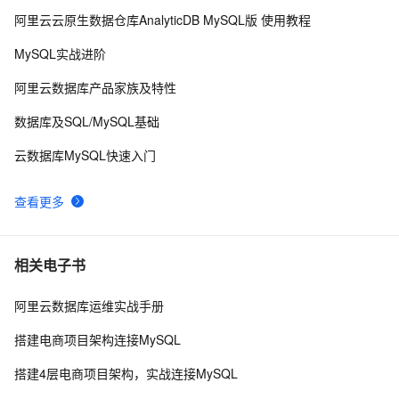
阿里云云原生数据仓库AnalyticDB MySQL版 使用教程
二十三种设计模式全面解析-代理模式（Proxy Pattern）
3
9
MySQL实战进阶
详解：探索隐藏于背后的力量
Golang语言使用 jwt-go 库生成和解析 token
7
10
阿里云数据库产品家族及特性
数据库及SQL/MySQL基础
云数据库MySQL快速入门
查看更多
相关电子书
阿里云数据库运维实战手册
搭建电商项目架构连接MySQL
搭建4层电商项目架构，实战连接MySQL