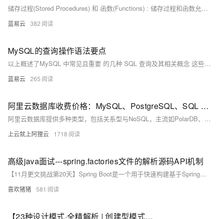
储存过程(Stored Procedures) 和 函数(Functions) : 储存过程和函数允许用户编写 SQL 脚本执行复杂任务.
蓝易云
382
MySQL的查询操作语法要点
以上概述了MySQL 中常见且重要 的几种 SQL 查询及其相关概念 这些知识点对任何希望有效利用 MySQL 进行数据库管理工作者都至关重要
蓝易云
265
阿里云数据库收费价格：MySQL、PostgreSQL、SQL Server和MariaDB引擎费用整理
阿里云数据库提供多种类型，包括关系型与NoSQL，主流如PolarDB、RDS MySQL/PostgreSQL、Redis等。价格低至21元/月起，支持按需付费与优惠套餐，适用于各类应用场景。
上云就上阿狸云
1718
高级java面试---spring.factories文件的解析源码API机制
【11月更文挑战第20天】Spring Boot是一个用于快速构建基于Spring框架的应用程序的开源框架。它通过自动配置、起步依赖和内嵌服务器等特性，极大地简化了Spring应用的开发和部署过程。本文将深入探讨Spring Boot的背景历史、业务场景、功能点以及底层原理，并通过Java代码手写模拟Spring Boot的启动过程，特别是spring.factories文件的解析源码API机制。
喜欢猪猪
581
【23种设计模式·全精解析 | 创建型模式篇】5种创建型模式的结构概述、实现、优缺点、扩展、使用场景、源码解析