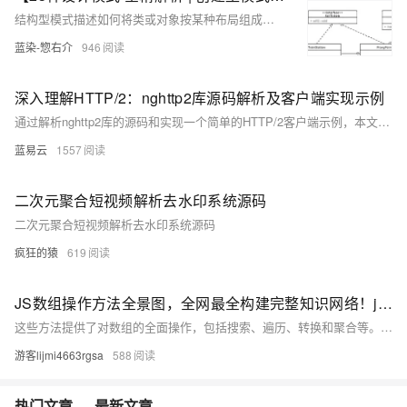
结构型模式描述如何将类或对象按某种布局组成更大的结构。它分为类结构型模式和对象结构型模式，前者采用继承机制来组织接口和类，后者釆用组合或聚合来组合对象。由于组合关系或聚合关系比继承关系耦合度低，满足“合成复用原则”，所以对象结构型模式比类结构型模式具有更大的灵活性。 结构型模式分为以下 7 种： • 代理模式 • 适配器模式 • 装饰者模式 • 桥接模式 • 外观模式 • 组合模式 • 享元模式
蓝染-惣右介
946
深入理解HTTP/2：nghttp2库源码解析及客户端实现示例
通过解析nghttp2库的源码和实现一个简单的HTTP/2客户端示例，本文详细介绍了HTTP/2的关键特性和nghttp2的核心实现。了解这些内容可以帮助开发者更好地理解HTTP/2协议，提高Web应用的性能和用户体验。对于实际开发中的应用，可以根据需要进一步优化和扩展代码，以满足具体需求。
蓝易云
1557
二次元聚合短视频解析去水印系统源码
二次元聚合短视频解析去水印系统源码
疯狂的猿
619
JS数组操作方法全景图，全网最全构建完整知识网络！js数组操作方法全集（实现筛选转换、随机排序洗牌算法、复杂数据处理统计等情景详解，附大量源码和易错点解析）
这些方法提供了对数组的全面操作，包括搜索、遍历、转换和聚合等。通过分为原地操作方法、非原地操作方法和其他方法便于您理解和记忆，并熟悉他们各自的使用方法与使用范围。详细的案例与进阶使用，方便您理解数组操作的底层原理。链式调用的几个案例，让您玩转数组操作。 只有锻炼思维才能可持续地解决问题，只有思维才是真正值得学习和分享的核心要素。如果这篇博客能给您带来一点帮助，麻烦您点个赞支持一下，还可以收藏起来以备不时之需，有疑问和错误欢迎在评论区指出~
游客lijmi4663rgsa
588
热门文章
最新文章