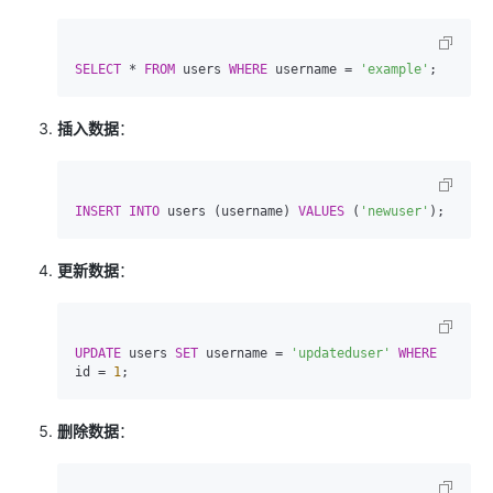
SELECT
*
FROM
 users 
WHERE
 username 
=
'example'
插入数据
：
INSERT INTO
 users (username) 
VALUES
 (
'newuser'
更新数据
：
UPDATE
 users 
SET
 username 
=
'updateduser'
WHERE
id 
=
1
删除数据
：