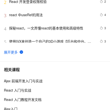
React 开发登录权限校验
2
2
react 中useRef的用法
4
3
探秘react，一文弄懂react的基本使用和高级特性
3
4
使用IVX来创造一个自己的3D小游戏【后台和中台、
3
5
React Core、three.js、Pixi.js、Krpano、antD......】
【亮剑】在React中，处理`onScroll`事件可实现复杂功能
4
6
如无限滚动和视差效果
react-Ant Design框架项目中文字轮播与图片轮播的实现
7
7
相关课程
Ajax 前端开发入门与实战
React中的无限渲染问题总结
6
8
React 入门与实战
React系列十二 - AntDesign UI库
6
9
React 入门教程开发文档
【前端革新力】React与CSS-in-JS完美邂逅：从styled-
7
10
Ajax入门