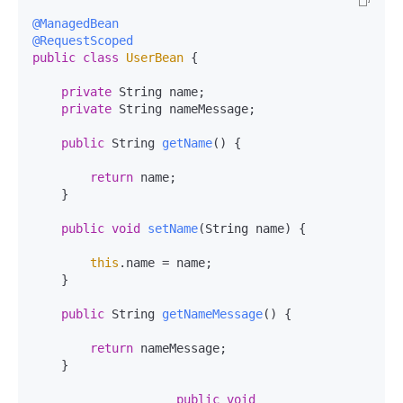
@ManagedBean
@RequestScoped
public
class
UserBean
 {

private
 String name;

private
 String nameMessage;

public
 String 
getName
()
 {

return
 name;

    }

public
void
setName
(String name)
 {

this
.name = name;

    }

public
 String 
getNameMessage
()
 {

return
 nameMessage;

    }

public
void