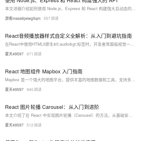
使用 Node.js、Express 和 React 构建强大的 API
本文详细介绍如何使用 Node.js、Express 和 React 构建强大且动态的 API。从开发环境搭建到集成 React 前端，再到利用 APIPost 高效测试 API，适合各水平开发者。内容涵盖 Node.js 运行时、Express 框架与 React 库的基础知识及协同工作方式，还涉及数据库连接和前后端数据交互。通过实际代码示例，助你快速上手并优化应用性能。
游客mass6jalwg5qm
557
React音频播放器样式自定义全解析：从入门到避坑指南
在React中使用HTML5原生&lt;audio&gt;标签时，开发者常面临视觉一致性缺失、样式定制局限和交互体验割裂等问题。通过隐藏原生控件并构建自定义UI层，可以实现完全可控的播放器视觉风格，避免状态不同步等典型问题。结合事件监听、进度条拖拽、浏览器兼容性处理及性能优化技巧，可构建高性能、可维护的音频组件，满足跨平台需求。建议优先使用成熟音频库（如react-player），仅在深度定制需求时采用原生方案。
夏天49597
671
React 地图组件 Mapbox 入门指南
Mapbox 是一个强大的地图平台，提供丰富的地图数据和工具，支持多种开发语言和框架。本文介绍如何在 React 项目中使用 Mapbox，涵盖基础概念、安装配置、基本用法、常见问题及解决方法、高级用法等内容，并通过代码示例详细说明，帮助开发者提升地图应用的开发效率和用户体验。
夏天49597
940
React 图片轮播 Carousel：从入门到进阶
本文介绍了在 React 中实现图片轮播（Carousel）的方法，从基础安装和配置 `react-slick` 开始，逐步讲解了常见问题如图片路径、性能优化、自定义样式和交互处理，以及高级话题如动态数据加载和响应式设计。通过详细示例，帮助开发者避免易错点，提升轮播图的用户体验。
夏天49597
512