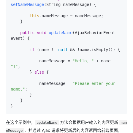
setNameMessage
(String nameMessage)
 {

this
.nameMessage = nameMessage;

    }

public
void
updateName
(AjaxBehaviorEvent 
event)
 {

if
 (name != 
null
 && !name.isEmpty()) {

            nameMessage = 
"Hello, "
 + name + 
"!"
;

        } 
else
 {

            nameMessage = 
"Please enter your 
name."
;

        }

    }

在这个示例中，
方法会根据用户输入的内容更新
updateName
nam
，并通过 Ajax 请求将更新后的内容返回给前端页面。
eMessage