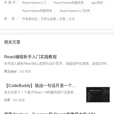
关键词：
React Native入门
React Native构建应用
ajax响应
React Native构建项目
React Native入门应用
来 源：
开发者社区
>
开发与运维
>
文章
> 正文
相关文章
React编程新手入门实践教程
本书深入解析React核心思想与设计哲学，涵盖组件化思维、虚拟DOM原理及JSX本质，探讨函数组件与类组件特性，详解状态管理、生命周期控制及事件处理机制，帮助开发者掌握高效构建用户界面的技巧。
青云@yd
352
【CodeBuddy】挑战一句话开发一个完整项目之：React表单验证系统
本文分享了一个基于React 19构建的用户注册表单系统，采用模块化CSS和状态驱动视图更新，实现实时校验、错误提示与提交反馈等功能。核心亮点包括验证规则引擎（如密码复杂度校验）、交互反馈体系（输入框警示、按钮禁用）及加载动画优化。通过函数式更新确保状态同步，正则表达式实现多条件验证，CSS伪元素打造流畅体验。代码结构清晰，可扩展性强，适合作为React表单开发模板。文末附CodeBuddy免费下载链接，助力高效开发！
长梦
332