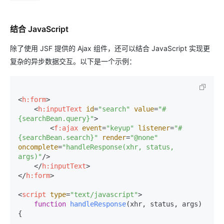
结合 JavaScript
除了使用 JSF 提供的 Ajax 组件，还可以结合 JavaScript 实现更
复杂的异步数据交互。以下是一个示例：
<
h:form
>
<
h:inputText
id
=
"search"
value
=
"#
{searchBean.query}"
>
<
f:ajax
event
=
"keyup"
listener
=
"#
{searchBean.search}"
render
=
"@none"
oncomplete
=
"handleResponse(xhr, status, 
args)"
/>
</
h:inputText
>
</
h:form
>
<
script
type
=
"text/javascript"
>
function
handleResponse
(
xhr, status, args
) 
{
