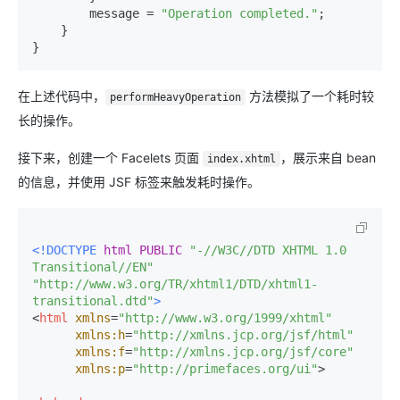
        message = 
"Operation completed."
;

    }

在上述代码中，
方法模拟了一个耗时较
performHeavyOperation
长的操作。
接下来，创建一个 Facelets 页面
，展示来自 bean
index.xhtml
的信息，并使用 JSF 标签来触发耗时操作。
<!DOCTYPE 
html
PUBLIC
"-//W3C//DTD XHTML 1.0 
Transitional//EN"
"http://www.w3.org/TR/xhtml1/DTD/xhtml1-
transitional.dtd"
>
<
html
xmlns
=
"http://www.w3.org/1999/xhtml"
xmlns:h
=
"http://xmlns.jcp.org/jsf/html"
xmlns:f
=
"http://xmlns.jcp.org/jsf/core"
xmlns:p
=
"http://primefaces.org/ui"
>