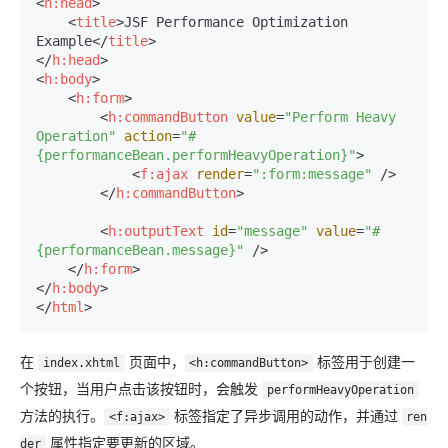
<
h:head
>
<
title
>
JSF Performance Optimization 
Example
</
title
>
</
h:head
>
<
h:body
>
<
h:form
>
<
h:commandButton
value
=
"Perform Heavy 
Operation"
action
=
"#
{performanceBean.performHeavyOperation}"
>
<
f:ajax
render
=
":form:message"
 />
</
h:commandButton
>
<
h:outputText
id
=
"message"
value
=
"#
{performanceBean.message}"
 />
</
h:form
>
</
h:body
>
</
html
>
在
页面中，
标签用于创建一
index.xhtml
<h:commandButton>
个按钮，当用户点击该按钮时，会触发
performHeavyOperation
方法的执行。
标签指定了异步调用的动作，并通过
<f:ajax>
ren
属性指定要更新的区域。
der