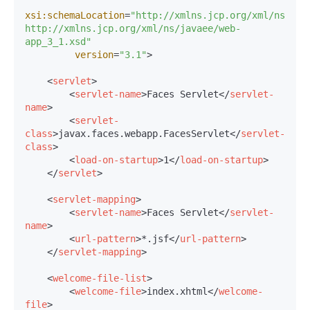
xsi:schemaLocation
=
"http://xmlns.jcp.org/xml/ns/java
http://xmlns.jcp.org/xml/ns/javaee/web-
app_3_1.xsd"
version
=
"3.1"
>
<
servlet
>
<
servlet-name
>
Faces Servlet
</
servlet-
name
>
<
servlet-
class
>
javax.faces.webapp.FacesServlet
</
servlet-
class
>
<
load-on-startup
>
1
</
load-on-startup
>
</
servlet
>
<
servlet-mapping
>
<
servlet-name
>
Faces Servlet
</
servlet-
name
>
<
url-pattern
>
*.jsf
</
url-pattern
>
</
servlet-mapping
>
<
welcome-file-list
>
<
welcome-file
>
index.xhtml
</
welcome-
file
>