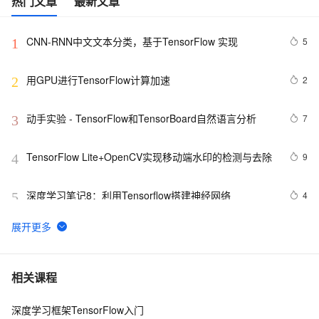
热门文章
最新文章
CNN-RNN中文文本分类，基于TensorFlow 实现
5
1
用GPU进行TensorFlow计算加速
2
2
动手实验 - TensorFlow和TensorBoard自然语言分析
7
3
TensorFlow Lite+OpenCV实现移动端水印的检测与去除
9
4
深度学习笔记8：利用Tensorflow搭建神经网络
4
5
Tensorflow可视化编程
7
6
TensorFlow与PyTorch深度对比分析：从基础原理到实战
6
7
相关课程
选择的完整指南
深度学习框架TensorFlow入门
尝鲜阿里云容器服务Kubernetes 1.16，共享
17
8