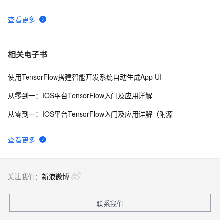
TensorFlow实验室《二》--共享GPU的弹性
查看更多
基于tensorflow深度学习的猫狗分类识别
4
9
简化 TensorFlow 和 Spark 互操作性的问题：LinkedIn 
2
10
相关电子书
开源 Spark-TFRecord
使用TensorFlow搭建智能开发系统自动生成App UI
从零到一：IOS平台TensorFlow入门及应用详解
从零到一：IOS平台TensorFlow入门及应用详解（附源
查看更多
关注我们：
新浪微博
联系我们