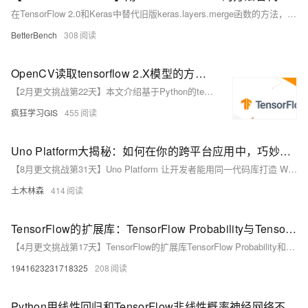
在TensorFlow 2.0和Keras中替代旧版keras.layers.merge函数的方法，使用了新的层如add, multiply, concatenate, average, 和 dot来实现常见的层合并操作。
BetterBench
308
OpenCV读取tensorflow 2.X模型的方法：将SavedModel转为frozen graph
【2月更文挑战第22天】本文介绍基于Python的tensorflow库，将tensorflow与keras训练好的SavedModel格式神经网络模型转换为frozen graph格式，从而可以用OpenCV库在C++等其他语言中将其打开的方法~
疯狂学习GIS
455
Uno Platform大揭秘：如何在你的跨平台应用中，巧妙融入第三方库与服务，一键解锁无限可能，让应用功能飙升，用户体验爆棚！
【8月更文挑战第31天】Uno Platform 让开发者能用同一代码库打造 Windows、iOS、Android、macOS 甚至 Web 的多彩应用。本文介绍如何在 Uno Platform 中集成第三方库和服务，如 Mapbox 或 Google Maps 的 .NET SDK，以增强应用功能并提升用户体验。通过 NuGet 安装所需库，并在 XAML 页面中添加相应控件，即可实现地图等功能。尽管 Uno 平台减少了平台差异，但仍需关注版本兼容性和性能问题，确保应用在多平台上表现一致。掌握正确方法，让跨平台应用更出色。
土木林森
414
TensorFlow的扩展库：TensorFlow Probability与TensorFlow Quantum
【4月更文挑战第17天】TensorFlow的扩展库TensorFlow Probability和TensorFlow Quantum开辟了机器学习和量子计算新纪元。TensorFlow Probability专注于概率推理和统计分析，集成深度学习，支持贝叶斯推断和变分推断，提供自动微分及丰富的概率模型工具。其Bijector组件允许复杂随机变量转换，增强建模能力。另一方面，TensorFlow Quantum结合量子计算与深度学习，处理量子数据，构建量子-经典混合模型，应用于化学模拟、量子控制等领域，内置量子计算基元和高性能模拟器。
1941623231718325
208
Python用线性回归和TensorFlow非线性概率神经网络不同激活函数分析可视化