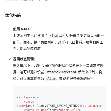
优化措施
使用 AJAX
：
上述示例中已经使用了
标签来异步更新页面的一
<f:ajax>
部分，而不是整个页面刷新。这样可以显著减少服务器的压
力，提高响应速度。
视图状态管理
：
默认情况下，JSF 会保存视图的状态以便在下一次请求时恢
复。这可以通过设置
参数来控制。例
stateSavingMethod
如，可以将其设置为
来减少服务器端的负担。
client
<
init-param
>
<
param-
name
>
javax.faces.STATE_SAVING_METHOD
</
param-name
>
<
param-value
>
client
</
param-value
>