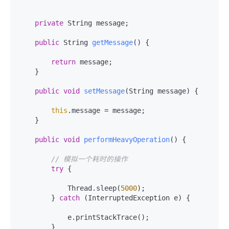
private
 String message;

public
 String 
getMessage
()
 {

return
 message;

    }

public
void
setMessage
(String message)
 {

this
.message = message;

    }

public
void
performHeavyOperation
()
 {

// 模拟一个耗时的操作
try
 {

            Thread.sleep(
5000
);

        } 
catch
 (InterruptedException e) {

            e.printStackTrace();

        }
