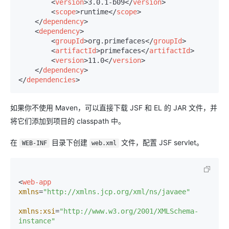
<
version
>
3.0.1-b09
</
version
>
<
scope
>
runtime
</
scope
>
</
dependency
>
<
dependency
>
<
groupId
>
org.primefaces
</
groupId
>
<
artifactId
>
primefaces
</
artifactId
>
<
version
>
11.0
</
version
>
</
dependency
>
</
dependencies
>
如果你不使用 Maven，可以直接下载 JSF 和 EL 的 JAR 文件，并
将它们添加到项目的 classpath 中。
在
目录下创建
文件，配置 JSF servlet。
WEB-INF
web.xml
<
web-app
xmlns
=
"http://xmlns.jcp.org/xml/ns/javaee"
xmlns:xsi
=
"http://www.w3.org/2001/XMLSchema-
instance"