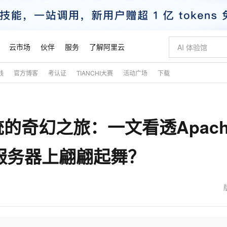
云市场
伙伴
服务
了解阿里云
践
官方博客
考认证
TIANCHI大赛
活动广场
下载
AI 特惠
数据与 API
成为产品伙伴
企业增值服务
最佳实践
价格计算器
AI 场景体
基础软件
产品伙伴合
阿里云认证
市场活动
配置报价
大模型
自助选配和估算价格
新方式
睿译宝，AI翻译排版一步到位
智启 AI 普惠权益
产品生态集成认证中心
企业支持计划
云上春晚
域名与网站
千问官方 MaaS 平台，为开发者和 Agent 而生，新用户赠送 1 亿 + tokens 额度
AI Coding
阿里云Maa
2026 阿里云
云服务器 E
为企业打
数据集
Windows
大模型认证
模型
NEW
的奇幻之旅：一文看透Apach
交付可用成果
值低价云产品抢先购
上传文档即自动完成翻译和格式还原
至高享 1亿+免费 tokens，加速 Al 应用落地
提供智能易用的域名与建站服务
智能编程，一键
安全可靠、
产品生态伙伴
专家技术服务
云上奥运之旅
弹性计算合作
阿里云中企出
手机三要素
宝塔 Linux
全部认证
价格优势
有专属领域专家
GLM-5.2：长任务时代开源旗舰模型
阿里云 OPC 创新助力计划
千问大模型
即刻拥有 DeepS
AI 电商营销
对象存储 O
大模型
产品生态伙伴工作台
企业增值服务台
云栖战略参考
云存储合作计
云栖大会
身份实名认证
CentOS
训练营
到服务器上翩翩起舞？
推动算力普惠，释放技术红利
最高返9万
多领域专家智能体,一键组建 AI 虚拟交付团队
快速构建应用程序和网站，即刻迈出上云第一步
至高百万元 Token 补贴，加速一人公司成长
多元化、高性能、安全可靠的大模型服务
真正可用的 1M 上下文,一次完成代码全链路开发
轻松解锁专属 Dee
从图文生成到
云上的中国
数据库合作计
活动全景
短信
Docker
图片和
站式影视创作平台
Hermes Agent，打造自进化智能体
Token Plan 模型订阅计划
数字证书管理服务（原SSL证书）
5 分钟轻松部署
AI 广告创作
无影云电脑
企业成长
NEW
信息公告
看见新力量
云网络合作计
OCR 文字识别
JAVA
证享300元代金券
可视化编排打通从文字构思到成片全链路闭环
全托管，含MySQL、PostgreSQL、SQL Server、MariaDB多引擎
自主进化，持久记忆，越用越聪明
Qwen3.8-Max 首发尝鲜，限时加量 10 倍，夜间低至2折
实现全站HTTPS，呈现可信的WEB访问
图文、视频一
随时随地安
魔搭 Mode
Kimi-K3
HappyHors
NEW
loud
服务实践
官网公告
金融模力时刻
Salesforce O
版
发票查验
全能环境
Claude Code + GStack 打造工程团队
千问办公，限时限量积分加倍
Qoder
低代码高效构
AI 建站
短信服务
型
NEW
作计划
Kimi 最新旗舰模型，长程编程与推理利器
让文字生成流
计划
创新中心
魔搭 ModelSc
健康状态
理服务
让AI从“聊天伙伴”进化为能干活的“数字员工”
安装技能 GStack，拥有专属 AI 工程团队
你的AI工作搭子，覆盖日常办公高频场景
面向真实软件的智能体编程平台
0 代码专业建
客户案例
天气预报查询
操作系统
态合作计划