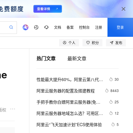
文档
备案
控制台
注册
登录
个人
积分
发布
验
作计划
器
AI 活动
专业服务
服务伙伴合作计划
开发者社区
加入我们
产品动态
服务平台百炼
阿里云 OPC 创新助力计划
热门文章
最新文章
一站式生成采购清单，支持单品或批量购买
S产品伙伴计划（繁花）
峰会
CS
造的大模型服务与应用开发平台
Qwen Audio：打造专属 AI 语音助手
一句话生成原生可编辑精美 PPT 文稿
AI 生产力先锋
Al MaaS 服务伙伴赋能合作
域名
博文
Careers
NEW
至高可申请百万元
Qwen3.8-Max 模型上线
e
开启高性价比 AI 编程新体验
弹性可伸缩的云计算服务
Qwen-Audio-3.0-Realtime 端到端实时语音角色扮演
输入一句话想法, 轻松生成专业的 PPT
先锋实践拓展 AI 生产力的边界
Token 补贴，五大权
计划
海大会
伙伴信用分合作计划
商标
问答
社会招聘
性能最大提升60%，阿里云第八代企
30
益加速 OPC 成功
eek-V4-Pro
SS
一键部署幻兽帕鲁游戏服务器
飞天发布时刻
HOT
Open Search 向量检索版支
划
备案
电子书
校园招聘
业级实例ECS g8i正式上线
pSeek-V4-Pro
视频创作，一键激活电商全链路生产力
稳定、安全、高性价比、高性能的云存储服务
一键购买专属联机服务器，轻松开启游戏
所见，即是所愿
持视频检索 Pipeline 功能
更多支持
阿里云服务器的配置及搭建教程
8443
划
公司注册
镜像站
视频生成
语音识别与合成
专属 QwenPaw
漫剧工坊：一站式动画创作平台
AI 实训营
HOT
应用身份服务 (IDaaS)
手把手教你白嫖阿里云服务器(免费
25
合作伙伴培训与认证
划
上云迁移
站生成，高效打造优质广告素材
全接入的云上超级电脑
从聊天伙伴进化为能主动干活的本地数字员工
快速生产连贯的高质量长漫剧
从基础到进阶，Agent 创客手把手教你
OpenClaw 管理能力上线
领服务器)
版权
lScope
我要反馈
e-1.1-T2V
Qwen3-TTS-Flash
阿里云服务器地域怎么选？可用区是
12
查询合作伙伴
n Alibaba Cloud ISV 合作
代维服务
建企业门户网站
10 分钟搭建微信、支付宝小程序
MaxCompute MaxFrame 提
什么？
畅细腻的高质量视频
离线语音合成大模型，多语言方言自适应，低延迟高稳定
创新加速
阿里云“飞天加速计划”ECS使用体验
ope
登录合作伙伴管理后台
5
我要建议
站，无忧落地极速上线
以可视化方式快速构建移动和 PC 门户网站
国内短信简单易用，安全可靠，秒级触达，全球覆盖200+国家和地区。
高效部署网站，快速应用到小程序
供自动弹性内存功能