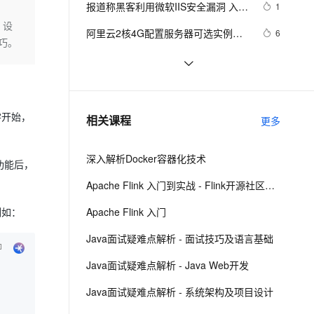
安全
报道称黑客利用微软IIS安全漏洞 入侵
我要投诉
e-1.1-I2V
Cosyvoice-V3-Flash
1
PolarDB
上云场景组合购
Milvus 弹性伸缩功能新增节
伴
大学服务器
，设
漫剧创作，剧本、分镜、视频高效生成
100%兼容MySQL、PostgreSQL，兼容Oracle，支持集中和分布式
覆盖90%+业务场景，专享组合折扣价
点支持范围
畅自然，细节丰富
高表现力语音合成大模型，语音克隆听感自然
VPN
阿里云2核4G配置服务器可选实例及
6
技巧。
收费价格参考
ernetes 版 ACK
云聚AI 严选权益
AI 原生数据库服务发布
SSL 证书
在阿里云ECS上安装流媒体服务器软
10
2V
Fun-ASR
，一键激活高效办公新体验
理容器应用的 K8s 服务
精选AI产品，从模型到应用全链提效
Agent 数据网关
件Ti Top Streamer
文戏情感细腻自然，动作戏激烈拳拳到肉，实现更强表演能力
支持中英文自由切换，具备更强的噪声鲁棒性
堡垒机
ECS进阶训练营-DAY 5 打卡 搭建个人
3
AI 用量加速计划
云原生数据库 PolarDB
Leanote云笔记本
防火墙
、识别商机，让客服更高效、服务更出色。
Android Socket与服务器通信通用
新老同享，达量后返
Agentic Database 发布
519
零开始，
相关课程
更多
Demo
主机安全
应用
深入解析Docker容器化技术
千问办公
功能后，
NEW
AI 应用及服务市场
的智能体编程平台
一站式AI生产力平台
Apache Flink 入门到实战 - Flink开源社区出品
AI 应用
伶鹊
Apache Flink 入门
例如：
企业级人与Agent协作平台，接入和调度多个数字员工
智能客服平台，对话机器人、对话分析、智能外呼
大模型
Java面试疑难点解析 - 面试技巧及语言基础
大模型服务平台百炼 - 全妙
自然语言处理
Java面试疑难点解析 - Java Web开发
应用创作平台
多模态内容创作工具，已接入 DeepSeek
数据标注
Java面试疑难点解析 - 系统架构及项目设计
机器学习