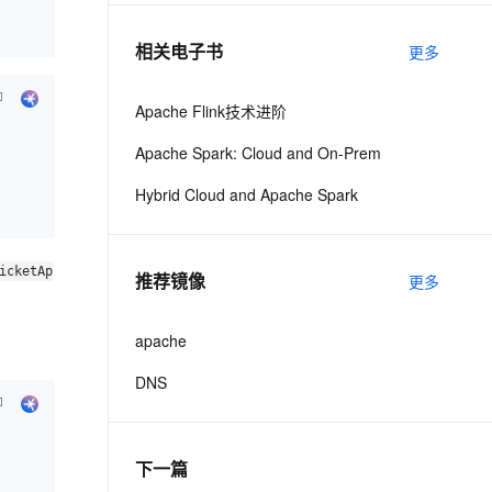
相关电子书
更多
息提取
与 AI 智能体进行实时音视频通话
从文本、图片、视频中提取结构化的属性信息
构建支持视频理解的 AI 音视频实时通话应用
Apache Flink技术进阶
t.diy 一步搞定创意建站
构建大模型应用的安全防护体系
Apache Spark: Cloud and On-Prem
通过自然语言交互简化开发流程,全栈开发支持
通过阿里云安全产品对 AI 应用进行安全防护
Hybrid Cloud and Apache Spark
icketAp
推荐镜像
更多
apache
DNS
下一篇