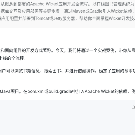
Deepseek-v4-pro
HappyHors
概念到部署的Apache Wicket应用开发全流程。以在线图书管理系统为
同享
万小智 AI 建站低至 15元/月
Qoder CN
AI 短剧/漫剧
云原生数据库 
快递物流查询
WordPress
成为服务伙
高校合作
互及应用部署等关键步骤。通过Maven或Gradle引入Wicket依赖
点，立即开启云上创新
覆盖公网/内网、递归/权威、移动APP等全场景解析服务
送.CN域名，送备案服务码
基于千问大模型等，支持代码智能生成、研发智能问答
AI助力短剧
态智能体模型
旗舰 MoE 大模型，百万上下文与顶尖推理能力
图生视频，流
Ubuntu
应用配置并部署到Tomcat或Jetty服务器，帮助你全面掌握Wicket开发
服务生态伙伴
云工开物
企业应用
Works
Night Plan 支持 Qwen 3.8-Max
云原生大数据计算服务 MaxCompute
AI 办公
容器服务 Kub
NEW
GLM-5.2
Wan2.7-T
Red Hat
30+ 款产品免费体验
Data Agent 驱动的一站式 Data+AI 开发治理平台
夜间 5 折，Qwen/Meoo/TokenPlan 客户专享
面向分析的企业级SaaS模式云数据仓库
AI智能应用
提供一站式管
科研合作
视觉 Coding、空间感知、多模态思考等全面升级
1M上下文，专为长程任务能力而生
ERP
堂（旗舰版）
SUSE
智能客服
CRM
防护产品
2个月
自动承接线索
以简洁、高效和面向组件的开发方式著称。今天，我们将通过一个实战案例，带你从
建站小程序
OA 办公系统
AI 应用构建
大模型原生
到上线的全流程。
力提升
财税管理
模板建站
Qoder
大模型服务平台百炼-应用模版
用户可以浏览书籍信息、搜索图书、并进行借阅操作。确定了应用的基本
HOT
NEW
面向真实软件
个人版上线、团队版降价；千问3.8-Max首发发尝鲜
丰富多元化的应用模版和解决方案
400电话
定制建站
万有无界
大模型服务平台百炼-智能体
方案
广告营销
模板小程序
项目。在pom.xml或build.gradle中加入Apache Wicket的依赖，
的模型效果
灵活可视化地构建企业级 Agent
定制小程序
秒悟
人工智能平台 PAI
APP 开发
云端极速 AI 
新一代 AI 视频生成模型，深度适配广告营销等场景
AI Native 的算法工程平台，一站式完成建模、训练、推理服务部署
建站系统