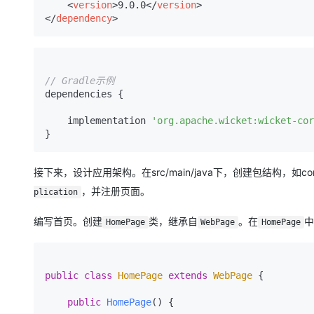
<
version
>
9.0.0
</
version
>
大模型解决方案
</
dependency
>
迁移与运维管理
快速部署 Dify，高效搭建 
专有云
10 分钟在聊天系统中增加
// Gradle示例
dependencies {

    implementation 
'org.apache.wicket:wicket-cor
接下来，设计应用架构。在src/main/java下，创建包结构，如co
，并注册页面。
plication
编写首页。创建
类，继承自
。在
中
HomePage
WebPage
HomePage
public
class
HomePage
extends
WebPage
 {

public
HomePage
()
 {
