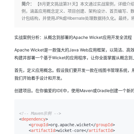
存储
天池大赛
Qwen3.7-Plus
简介：
【8月更文挑战第31天】本文通过实战案例，详细介绍从
云解析DNS
解决方案免费试用 新老
电子合同
例，涵盖应用概念定义、项目创建、架构设计、首页编写、数据库交
最高领取价值200元试用
能看、能想、能动手的多模
安全
网络与CDN
AI 算法大赛
畅捷通
计包结构，并使用JPA或Hibernate处理数据持久化。最终，将
大数据开发治理平台 Data
AI 产品 免费试用
网络
安全
云开发大赛
Qwen3-VL-Plus
Tableau 订阅
1亿+ 大模型 tokens 和 
可观测
入门学习赛
中间件
实战案例分析：从概念到部署的Apache Wicket应用开发全流程
AI空中课堂在线直播课
云防火墙
140+云产品 免费试用
上云与迁云
云原生的云上边界网络安全
产品新客免费试用，最长1
数据库
Apache Wicket是一款强大的Java Web应用框架，
生态解决方案
大模型服务
构建并部署一个基于Wicket的应用程序，让你全面掌握从概念
企业出海
大模型ACA认证体验
大数据计算
助力企业全员 AI 认知与能
行业生态解决方案
千问AI平台-Token Plan
首先，定义应用概念。假设我们要开发一款在线图书管理系统，
政企业务
媒体服务
我们开始着手设计和开发。
开发者生态解决方案
企业服务与云通信
千问AI平台-模型体验
AI 开发和 AI 应用解决
创建项目。在你偏爱的IDE中，使用Maven或Gradle创建一个新的Java
在线体验全尺寸、多种模态
域名与网站
Happy 系列大模型
终端用户计算
<!-- Maven示例 -->
<
dependency
>
Serverless
<
groupId
>
org.apache.wicket
</
groupId
>
<
artifactId
>
wicket-core
</
artifactId
>
开发工具