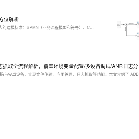
全方位解析
在当今快速变化的商业环境中，对象管理组织（OMG）推出了三种强大的建模标准：BPMN（业务流程模型和符号）、CMMN（案例管理模型和符号）和DMN（决策模型和符号）。它们分别适用于结构化流程管理、动态案例处理和规则驱动的决策制定，并能相互协作，覆盖更广泛的业务场景。BPMN通过直观符号绘制固定流程；CMMN灵活管理不确定的案例；DMN以表格形式定义清晰的决策规则。三者结合可优化企业效率与灵活性。 [阅读更多](https://example.com/blog)