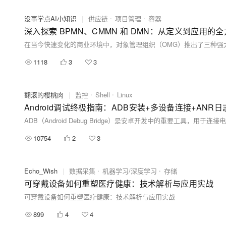
没事学点AI小知识
|
供应链
项目管理
容器
深入探索 BPMN、CMMN 和 DMN：从定义到应用的
1118
3
3
翻滚的樱桃肉
|
监控
Shell
Linux
10754
2
3
Echo_Wish
|
数据采集
机器学习/深度学习
存储
可穿戴设备如何重塑医疗健康：技术解析与应用实战
可穿戴设备如何重塑医疗健康：技术解析与应用实战
899
4
4