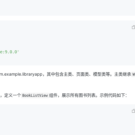
AI 应用
10分钟微调：让0.6B模型媲美235B模
多模态数据信
型
依托云原生高可用架构,实现Dify私有化部署
用1%尺寸在特定领域达到大模型90%以上效果
一个 AI 助手
超强辅助，Bol
即刻拥有 DeepSeek-R1 满血版
在企业官网、通讯软件中为客户提供 AI 客服
多种方案随心选，轻松解锁专属 DeepSeek
e:9.0.0'
m.example.libraryapp，其中包含主类、页面类、模型类等。主类继承
W
，定义一个
组件，展示所有图书列表。示例代码如下：
BookListView