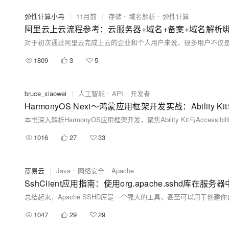
弹性计算小冉
|
11月前
|
存储
域名解析
弹性计算
阿里云上云流程参考：云服务器+域名+备案+域名解析
1809
3
5
bruce_xiaowei
|
人工智能
API
开发者
HarmonyOS Next～鸿蒙应用框架开发实战：Ability Kit与A
1016
27
33
蓝易云
|
Java
网络安全
Apache
SshClient应用指南：使用org.apache.sshd库在服
1047
29
29