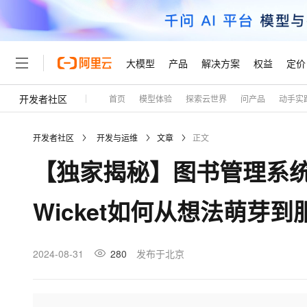
大模型
产品
解决方案
权益
定价
开发者社区
首页
模型体验
探索云世界
问产品
动手实
大模型
产品
解决方案
权益
定价
云市场
伙伴
服务
了解阿里云
精选产品
精选解决方案
普惠上云
产品定价
精选商城
成为销售伙伴
售前咨询
为什么选择阿里云
千问AI平台
开发者社区
开发与运维
文章
正文
了解云产品的定价详情
大模型服务平台百炼
千问办公，解锁你的工作
普惠上云 官方力荐
分销伙伴
在线服务
网站建设
什么是云计算
大
【独家揭秘】图书管理系统
大模型服务与应用平台
企业级Agent产品，直接
云服务器38元/年起，超
咨询伙伴
多端小程序
技术领先
云上成本管理
售后服务
轻量应用服务器
Agency Agents：拥
官方推荐返现计划
大模型
精选产品
精选解决方案
Salesforce 国际版订阅
稳定可靠
Wicket如何从想法萌芽
管理和优化成本
推荐新用户得奖励，单订单
销售伙伴合作计划
自助服务
友盟天域
安全合规
人工智能与机器学习
AI
文本生成
云数据库 RDS
HappyHorse 打造一
云工开物
无影生态合作计划
在线服务
观测云
分析师报告
高校专属算力普惠，学生认
计算
互联网应用开发
2024-08-31
280
发布于北京
Qwen3.8-Max
HOT
Salesforce On Alibaba C
工单服务
Tuya 物联网平台阿里云
研究报告与白皮书
人工智能平台 PAI
快速拥有专属 OpenClaw
大模
Consulting Partner 合
大数据
容器
智能体时代全能旗舰模型
免费试用
短信专区
一站式AI开发、训练和推
蓝凌 OA
AI 大模型销售与服务生
现代化应用