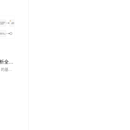
Android调试终极指南：ADB安装+多设备连接+ANR日志抓取全流程解析，覆盖环境变量配置/多设备调试/ANR日志分析全流程，附Win/Mac/Linux三平台解决方案
ADB（Android Debug Bridge）是安卓开发中的重要工具，用于连接电脑与安卓设备，实现文件传输、应用管理、日志抓取等功能。本文介绍了 ADB 的基本概念、安装配置及常用命令。包括：1) 基本命令如 `adb version` 和 `adb devices`；2) 权限操作如 `adb root` 和 `adb shell`；3) APK 操作如安装、卸载应用；4) 文件传输如 `adb push` 和 `adb pull`；5) 日志记录如 `adb logcat`；6) 系统信息获取如屏幕截图和录屏。通过这些功能，用户可高效调试和管理安卓设备。