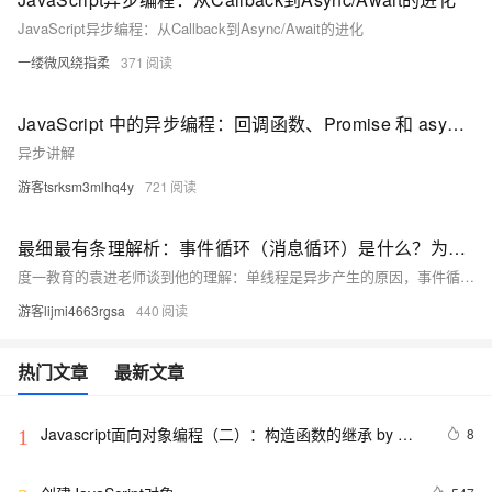
JavaScript异步编程：从Callback到Async/Await的进化
一缕微风绕指柔
371
JavaScript 中的异步编程：回调函数、Promise 和 async/await
异步讲解
游客tsrksm3mlhq4y
721
最细最有条理解析：事件循环（消息循环）是什么？为什么JS需要异步
度一教育的袁进老师谈到他的理解：单线程是异步产生的原因，事件循环是异步的实现方式。 本质是因为渲染进程因为计算机图形学的限制，只能是单线程。所以需要“异步”这个技术思想来解决页面阻塞的问题，而“事件循环”是实现“异步”这个技术思想的最主要的技术手段。 但事件循环并不是全部的技术手段，比如Promise，虽然受事件循环管理，但是如果没有事件循环，单一Promise依然能实现异步不是吗？ 博客不应该只有代码和解决方案，重点应该在于给出解决方案的同时分享思维模式，只有思维才能可持续地解决问题，只有思维才是真正值得学习和分享的核心要素。如果这篇博客能给您
游客lijmi4663rgsa
440
热门文章
最新文章
Javascript面向对象编程（二）：构造函数的继承 by 阮
8
1
一峰