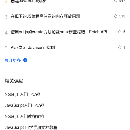
创建JavaScript对象
547
2
在IE下的JS编程需注意的内存释放问题
513
3
使用ort.js的create方法加载onnx模型报错：Fetch API 
5
4
cannot load file…… URL scheme “file“ is not supported.
Ajax学习-Javascript实例1
1
5
【01】完成新年倒计时页面-蛇年新年快乐倒计时领取礼
9
6
物放烟花html代码优雅草科技央千澈写采用
html5+div+CSS+JavaScript-优雅草卓伊凡-做一条关于新
JavaScript 技术篇-js获取表格元素tr、th、td相对于父节
4
7
相关课程
年的代码分享给你们-为了C站的分拼一下子
点的索引。
Node.js 入门与实战
JavaScript中的Math对象
660
8
JavaScript入门与实战
详细js 正则的解释
1
9
Node.js 入门教程文档
javascript：FF/Chrome 与 IE 动态加载元素的区别
1
10
JavaScript 自学手册文档教程