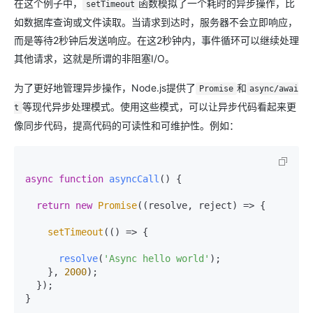
在这个例子中，
函数模拟了一个耗时的异步操作，比
setTimeout
如数据库查询或文件读取。当请求到达时，服务器不会立即响应，
而是等待2秒钟后发送响应。在这2秒钟内，事件循环可以继续处理
其他请求，这就是所谓的非阻塞I/O。
为了更好地管理异步操作，Node.js提供了
和
Promise
async/awai
等现代异步处理模式。使用这些模式，可以让异步代码看起来更
t
像同步代码，提高代码的可读性和可维护性。例如：
async
function
asyncCall
(
) {

return
new
Promise
(
(
resolve, reject
) =>
 {

setTimeout
(
() =>
 {

resolve
(
'Async hello world'
);

    }, 
2000
);

  });

}
