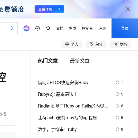
文档
备案
控制台
注册
登录
个人
积分
发布
验
作计划
器
AI 活动
专业服务
服务伙伴合作计划
开发者社区
加入我们
产品动态
服务平台百炼
阿里云 OPC 创新助力计划
热门文章
最新文章
一站式生成采购清单，支持单品或批量购买
可编辑精美 PPT 文稿
S产品伙伴计划（繁花）
峰会
CS
造的大模型服务与应用开发平台
Agency Agents：拥有专属领域专家
AI 生产力先锋
Al MaaS 服务伙伴赋能合作
域名
博文
Careers
至高可申请百万元
Qwen3.8-Max 模型上线
控
 轻松生成专业的 PPT
开启高性价比 AI 编程新体验
弹性可伸缩的云计算服务
先锋实践拓展 AI 生产力的边界
多领域专家智能体,一键组建 AI 虚拟交付团队
Token 补贴，五大权
计划
海大会
伙伴信用分合作计划
商标
问答
社会招聘
借助URLOS快速安装Ruby
7
益加速 OPC 成功
帕鲁游戏服务器
SS
HappyHorse 打造一站式影视创作平台
飞天发布时刻
HOT
Open Search 向量检索版支
划
备案
电子书
校园招聘
联机服务器，轻松开启游戏
视频创作，一键激活电商全链路生产力
稳定、安全、高性价比、高性能的云存储服务
所见，即是所愿
持视频检索 Pipeline 功能
可视化编排打通从文字构思到成片全链路闭环
更多支持
Ruby(2): 基本语法上
5
划
公司注册
镜像站
视频生成
语音识别与合成
 智能体与工作流应用
漫剧工坊：一站式动画创作平台
AI 实训营
应用身份服务 (IDaaS)
Radiant: 基于Ruby on Rails的内容管
6
合作伙伴培训与认证
划
上云迁移
站生成，高效打造优质广告素材
全接入的云上超级电脑
通过阿里云百炼高效搭建AI应用,助力高效开发
快速生产连贯的高质量长漫剧
从基础到进阶，Agent 创客手把手教你
OpenClaw 管理能力上线
理系统
版权
lScope
我要反馈
e-1.1-T2V
Qwen3-TTS-Flash
让Apache支持ruby写的cgi程序
6
查询合作伙伴
n Alibaba Cloud ISV 合作
代维服务
建企业门户网站
10 分钟搭建微信、支付宝小程序
MaxCompute MaxFrame 提
畅细腻的高质量视频
离线语音合成大模型，多语言方言自适应，低延迟高稳定
创新加速
数字，字符串！ruby
ope
登录合作伙伴管理后台
8
我要建议
站，无忧落地极速上线
以可视化方式快速构建移动和 PC 门户网站
国内短信简单易用，安全可靠，秒级触达，全球覆盖200+国家和地区。
高效部署网站，快速应用到小程序
供自动弹性内存功能