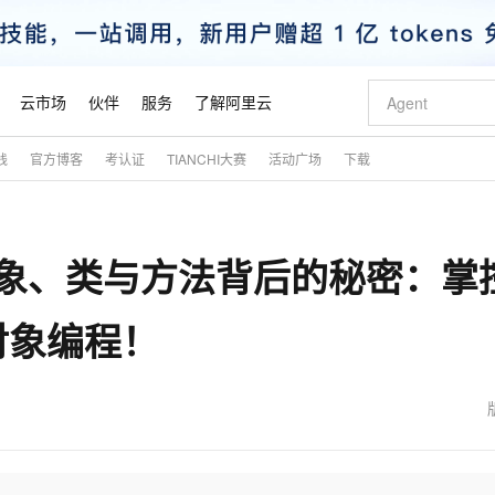
云市场
伙伴
服务
了解阿里云
践
官方博客
考认证
TIANCHI大赛
活动广场
下载
AI 特惠
数据与 API
成为产品伙伴
企业增值服务
最佳实践
价格计算器
AI 场景体
基础软件
产品伙伴合
阿里云认证
市场活动
配置报价
大模型
自助选配和估算价格
步到位
智启 AI 普惠权益
产品生态集成认证中心
企业支持计划
云上春晚
域名与网站
Qwen Audio：打造专属 AI 语音助手
千问官方 MaaS 平台，为开发者和 Agent 而生，新用户赠送 1 亿 + tokens 额度
一句话生成原生
AI Coding
阿里云Maa
2026 阿里云
云服务器 E
为企业打
数据集
Windows
大模型认证
模型
NEW
NEW
对象、类与方法背后的秘密：掌
格式还原
值低价云产品抢先购
至高享 1亿+免费 tokens，加速 Al 应用落地
提供智能易用的域名与建站服务
Qwen-Audio-3.0-Realtime 端到端实时语音角色扮演
输入一句话想法,
智能编程，一键
安全可靠、
产品生态伙伴
专家技术服务
云上奥运之旅
弹性计算合作
阿里云中企出
手机三要素
宝塔 Linux
全部认证
价格优势
开源旗舰模型
即刻拥有 DeepSeek-V4-Pro
阿里云 OPC 创新助力计划
千问大模型
一键部署幻兽
AI 电商营销
对象存储 O
大模型
产品生态伙伴工作台
企业增值服务台
云栖战略参考
云存储合作计
云栖大会
身份实名认证
CentOS
训练营
对象编程！
推动算力普惠，释放技术红利
最高返9万
真正可用的 1M 上下文,一次完成代码全链路开发
快速构建应用程序和网站，即刻迈出上云第一步
轻松解锁专属 DeepSeek-V4-Pro
至高百万元 Token 补贴，加速一人公司成长
多元化、高性能、安全可靠的大模型服务
一键购买专属
从图文生成到
云上的中国
数据库合作计
活动全景
短信
Docker
图片和
自进化智能体
5 分钟轻松部署专属 QwenPaw
Token Plan 模型订阅计划
数字证书管理服务（原SSL证书）
高效搭建 AI
AI 广告创作
无影云电脑
企业成长
NEW
HOT
信息公告
看见新力量
云网络合作计
OCR 文字识别
JAVA
越聪明
证享300元代金券
全托管，含MySQL、PostgreSQL、SQL Server、MariaDB多引擎
Qwen3.8-Max 首发尝鲜，限时加量 10 倍，夜间低至2折
实现全站HTTPS，呈现可信的WEB访问
从聊天伙伴进化为能主动干活的本地数字员工
图文、视频一
随时随地安
魔搭 Mode
Kimi-K3
HappyHors
NEW
loud
服务实践
官网公告
金融模力时刻
Salesforce O
版
发票查验
全能环境
Claude Code + GStack 打造工程团队
千问办公，限时限量积分加倍
Qoder
低代码高效构
AI 建站
短信服务
型
NEW
作计划
Kimi 最新旗舰模型，长程编程与推理利器
让文字生成流
计划
创新中心
魔搭 ModelSc
健康状态
理服务
让AI从“聊天伙伴”进化为能干活的“数字员工”
安装技能 GStack，拥有专属 AI 工程团队
你的AI工作搭子，覆盖日常办公高频场景
面向真实软件的智能体编程平台
0 代码专业建
客户案例
天气预报查询
操作系统
态合作计划