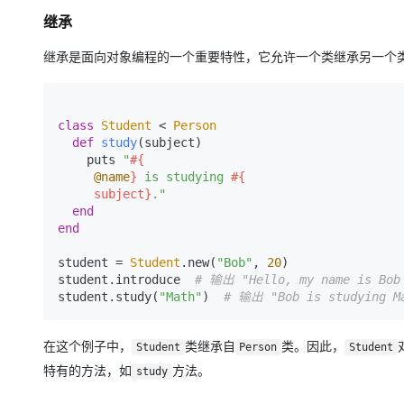
继承
继承是面向对象编程的一个重要特性，它允许一个类继承另一个类
class
Student
 < 
Person
def
study
(
subject
)

    puts 
"
#{

@name
}
 is studying 
#{

     subject}
."
end
end
student = 
Student
.new(
"Bob"
, 
20
)

student.introduce  
# 输出 "Hello, my name is Bob 
student.study(
"Math"
)  
# 输出 "Bob is studying M
在这个例子中，
类继承自
类。因此，
Student
Person
Student
特有的方法，如
方法。
study