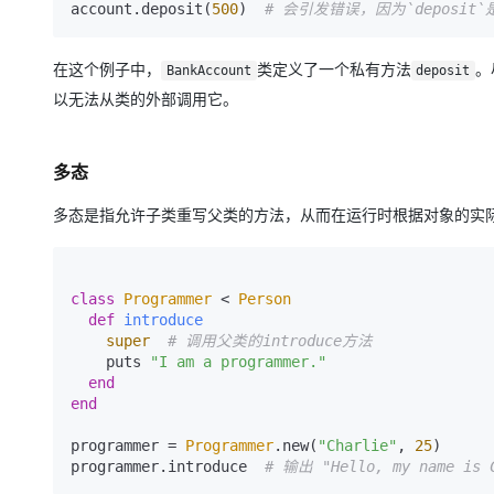
account.deposit(
500
)  
# 会引发错误，因为`deposit
在这个例子中，
类定义了一个私有方法
。
BankAccount
deposit
以无法从类的外部调用它。
多态
多态是指允许子类重写父类的方法，从而在运行时根据对象的实
class
Programmer
 < 
Person
def
introduce
super
# 调用父类的introduce方法
    puts 
"I am a programmer."
end
end
programmer = 
Programmer
.new(
"Charlie"
, 
25
)

programmer.introduce  
# 输出 "Hello, my name is 