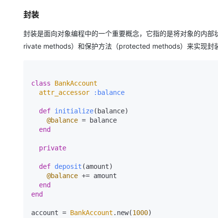
封装
封装是面向对象编程中的一个重要概念，它指的是将对象的内部状
rivate methods）和保护方法（protected methods）来实现
class
BankAccount
attr_accessor
:balance
def
initialize
(
balance
)

@balance
 = balance

end
private
def
deposit
(
amount
)

@balance
 += amount

end
end
account = 
BankAccount
.new(
1000
)
