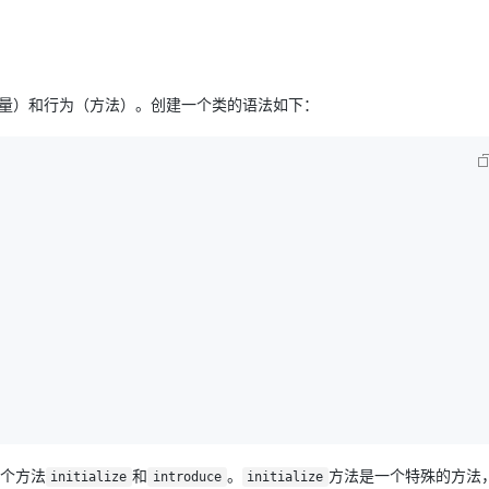
AI 应用
10分钟微调：让0.6B模型媲美235B模
多模态数据信
型
依托云原生高可用架构,实现Dify私有化部署
变量）和行为（方法）。创建一个类的语法如下：
用1%尺寸在特定领域达到大模型90%以上效果
一个 AI 助手
超强辅助，Bol
即刻拥有 DeepSeek-R1 满血版
在企业官网、通讯软件中为客户提供 AI 客服
多种方案随心选，轻松解锁专属 DeepSeek
个方法
和
。
方法是一个特殊的方法
initialize
introduce
initialize