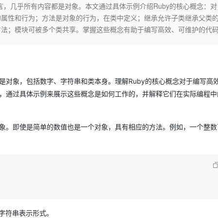
Deepseek-v4-pro
HappyHors
语言，几乎所有内容都是对象。本文通过具体示例介绍Ruby的核心概念：对
同享
万小智 AI 建站低至 15元/月
Qoder CN
AI 短剧/漫剧
云原生数据库 
快递物流查询
WordPress
成为服务伙
高校合作
的属性和行为；方法是对象的行为，在类中定义；继承允许子类继承父类
点，立即开启云上创新
覆盖公网/内网、递归/权威、移动APP等全场景解析服务
送.CN域名，送备案服务码
基于千问大模型等，支持代码智能生成、研发智能问答
AI助力短剧
态智能体模型
旗舰 MoE 大模型，百万上下文与顶尖推理能力
图生视频，流
Ubuntu
方法；模块可被多个类共享。掌握这些概念有助于编写高效、可维护的代
服务生态伙伴
云工开物
企业应用
Works
Night Plan 支持 Qwen 3.8-Max
云原生大数据计算服务 MaxCompute
AI 办公
容器服务 Kub
NEW
GLM-5.2
Wan2.7-T
Red Hat
30+ 款产品免费体验
Data Agent 驱动的一站式 Data+AI 开发治理平台
夜间 5 折，Qwen/Meoo/TokenPlan 客户专享
面向分析的企业级SaaS模式云数据仓库
AI智能应用
提供一站式管
科研合作
视觉 Coding、空间感知、多模态思考等全面升级
1M上下文，专为长程任务能力而生
ERP
堂（旗舰版）
SUSE
智能客服
CRM
防护产品
2个月
自动承接线索
都是对象，包括数字、字符串和类本身。理解Ruby的核心概念对于编写高
建站小程序
OA 办公系统
AI 应用构建
大模型原生
法，通过具体示例来展示这些概念是如何工作的，并解释它们在实际编程中
力提升
财税管理
模板建站
Qoder
大模型服务平台百炼-应用模版
HOT
NEW
面向真实软件
个人版上线、团队版降价；千问3.8-Max首发发尝鲜
丰富多元化的应用模版和解决方案
对象。即使是简单的数值也是一个对象，具有相应的方法。例如，一个整数
400电话
定制建站
万有无界
大模型服务平台百炼-智能体
方案
广告营销
模板小程序
的模型效果
灵活可视化地构建企业级 Agent
定制小程序
秒悟
人工智能平台 PAI
APP 开发
云端极速 AI 
新一代 AI 视频生成模型，深度适配广告营销等场景
AI Native 的算法工程平台，一站式完成建模、训练、推理服务部署
建站系统
字符串表示形式。