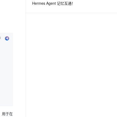
Hermes Agent 记忆互通！
息提取
与 AI 智能体进行实时音视频通话
从文本、图片、视频中提取结构化的属性信息
构建支持视频理解的 AI 音视频实时通话应用
t.diy 一步搞定创意建站
构建大模型应用的安全防护体系
通过自然语言交互简化开发流程,全栈开发支持
通过阿里云安全产品对 AI 应用进行安全防护
，用于在