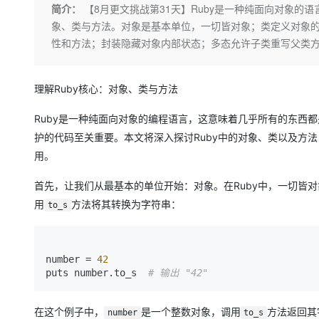
存储
天池大赛
Qwen3.7-Plus
简介：
【8月更文挑战第31天】Ruby是一种纯面向对象的
云解析DNS
解决方案免费试用 新老
电子合同
象、类与方法。对象是基本单位，一切皆对象；类定义对象
最高领取价值200元试用
能看、能想、能动手的多模
安全
网络与CDN
AI 算法大赛
畅捷通
性和方法；封装隐藏对象内部状态；多态允许子类重写父类
大数据开发治理平台 Data
AI 产品 免费试用
网络
安全
云开发大赛
Qwen3-VL-Plus
Tableau 订阅
1亿+ 大模型 tokens 和 
可观测
入门学习赛
中间件
理解Ruby核心：对象、类与方法
AI空中课堂在线直播课
云防火墙
140+云产品 免费试用
上云与迁云
云原生的云上边界网络安全
产品新客免费试用，最长1
数据库
Ruby是一种纯面向对象的编程语言，这意味着几乎所有的东西
生态解决方案
大模型服务
护的代码至关重要。本文将深入探讨Ruby中的对象、类以及方
企业出海
大模型ACA认证体验
大数据计算
用。
助力企业全员 AI 认知与能
行业生态解决方案
千问AI平台-Token Plan
政企业务
媒体服务
首先，让我们从最基本的单位开始：对象。在Ruby中，一切皆
开发者生态解决方案
企业服务与云通信
用
方法将其转换为字符串：
to_s
千问AI平台-模型体验
AI 开发和 AI 应用解决
在线体验全尺寸、多种模态
域名与网站
Happy 系列大模型
number = 
42
终端用户计算
puts number.to_s  
# 输出 "42"
Serverless
在这个例子中，
是一个整数对象，调用
方法返回其
number
to_s
开发工具