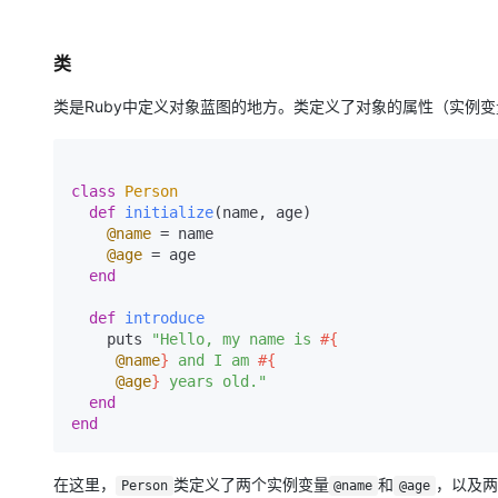
大模型解决方案
迁移与运维管理
快速部署 Dify，高效搭建 
类
专有云
类是Ruby中定义对象蓝图的地方。类定义了对象的属性（实例
10 分钟在聊天系统中增加
class
Person
def
initialize
(
name, age
)

@name
 = name

@age
 = age

end
def
introduce
    puts 
"Hello, my name is 
#{

@name
}
 and I am 
#{

@age
}
 years old."
end
end
在这里，
类定义了两个实例变量
和
，以及两
Person
@name
@age