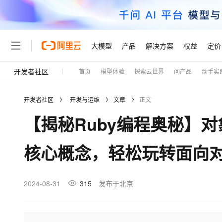
大模型
产品
解决方案
权益
定价
开发者社区
首页
模型体验
探索云世界
问产品
动手实
大模型
产品
解决方案
权益
定价
云市场
伙伴
服务
了解阿里云
精选产品
精选解决方案
普惠上云
产品定价
精选商城
成为销售伙伴
售前咨询
为什么选择阿里云
千问AI平台
开发者社区
开发与运维
文章
正文
了解云产品的定价详情
大模型服务平台百炼
睿译宝，AI翻译排版一
普惠上云 官方力荐
分销伙伴
在线服务
网站建设
什么是云计算
大
【揭秘Ruby编程奥秘】
大模型服务与应用平台
上传文档即自动完成翻译和
云服务器38元/年起，超
咨询伙伴
多端小程序
技术领先
云上成本管理
售后服务
轻量应用服务器
GLM-5.2：长任务时代
官方推荐返现计划
大模型
精选产品
精选解决方案
Salesforce 国际版订阅
稳定可靠
核心概念，轻松玩转面向
管理和优化成本
推荐新用户得奖励，单订单
销售伙伴合作计划
自助服务
友盟天域
安全合规
人工智能与机器学习
AI
文本生成
云数据库 RDS
Hermes Agent，打造
云工开物
无影生态合作计划
在线服务
观测云
分析师报告
自主进化，持久记忆，越用
高校专属算力普惠，学生认
计算
互联网应用开发
2024-08-31
315
发布于北京
Qwen3.8-Max
HOT
Salesforce On Alibaba C
工单服务
Tuya 物联网平台阿里云
研究报告与白皮书
人工智能平台 PAI
快速拥有专属 OpenClaw
大模
Consulting Partner 合
大数据
容器
智能体时代全能旗舰模型
免费试用
短信专区
一站式AI开发、训练和推
蓝凌 OA
AI 大模型销售与服务生
现代化应用