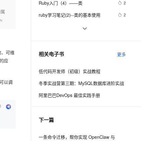
安全
Ruby入门（4）——类
我要投诉
e-1.1-I2V
Cosyvoice-V3-Flash
2
PolarDB
上云场景组合购
Milvus 弹性伸缩功能新增节
伴
的属
漫剧创作，剧本、分镜、视频高效生成
100%兼容MySQL、PostgreSQL，兼容Oracle，支持集中和分布式
覆盖90%+业务场景，专享组合折扣价
点支持范围
畅自然，细节丰富
高表现力语音合成大模型，语音克隆听感自然
VPN
ruby学习笔记(2)--类的基本使用
2
码。
ernetes 版 ACK
云聚AI 严选权益
AI 原生数据库服务发布
SSL 证书
ruby  and ruby on rails
4
2V
Fun-ASR
，一键激活高效办公新体验
理容器应用的 K8s 服务
精选AI产品，从模型到应用全链提效
Agent 数据网关
文戏情感细腻自然，动作戏激烈拳拳到肉，实现更强表演能力
支持中英文自由切换，具备更强的噪声鲁棒性
堡垒机
Ruby学习笔记-String
3
AI 用量加速计划
云原生数据库 PolarDB
防火墙
、识别商机，让客服更高效、服务更出色。
Ruby中写一个判断成绩分类的脚本
新老同享，达量后返
Agentic Database 发布
3
效、可维
相关电子书
更多
主机安全
应用
的应
低代码开发师（初级）实战教程
千问办公
NEW
AI 应用及服务市场
的智能体编程平台
一站式AI生产力平台
可以调
冬季实战营第三期：MySQL数据库进阶实战
AI 应用
伶鹊
阿里巴巴DevOps 最佳实践手册
企业级人与Agent协作平台，接入和调度多个数字员工
智能客服平台，对话机器人、对话分析、智能外呼
大模型
大模型服务平台百炼 - 全妙
自然语言处理
下一篇
应用创作平台
多模态内容创作工具，已接入 DeepSeek
数据标注
机器学习
一条命令迁移，帮你实现 OpenClaw 与