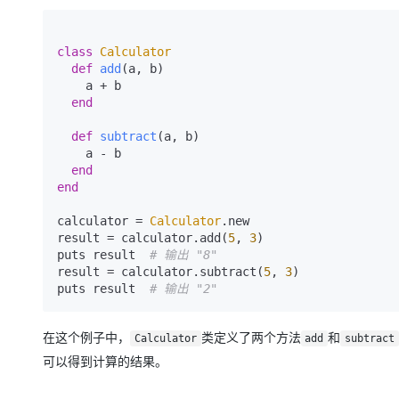
class
Calculator
def
add
(
a, b
)

    a + b

end
def
subtract
(
a, b
)

    a - b

end
end
calculator = 
Calculator
.new

result = calculator.add(
5
, 
3
)

puts result  
# 输出 "8"
result = calculator.subtract(
5
, 
3
)

puts result  
# 输出 "2"
在这个例子中，
类定义了两个方法
和
Calculator
add
subtract
可以得到计算的结果。