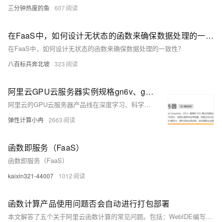
三分钟热度的鱼
607
在FaaS中，如何设计无状态的函数来确保数据处理的一致性？
在FaaS中，如何设计无状态的函数来确保数据处理的一致性？
八百标兵奔北坡
323
阿里云GPU云服务器实例规格gn6v、gn7i、gn6i实例性能及区别和选择参考
阿里云的GPU云服务器产品线在深度学习、科学计算、图形渲染等多个领域展现出强大的计算能力和广泛的应用价值。本文将详细介绍阿里云GPU云服务器中的gn6v、gn7i、gn6i三个实例规格族的性能特点、区别及选择参考，帮助用户根据自身需求选择合适的GPU云服务器实例。
弹性计算小冉
2663
函数即服务（FaaS）
函数即服务（FaaS）
kaixin321-44007
1012
函数计算产品使用问题否会自动进行打包部署
本文解答了五个关于阿里云函数计算的常见问题。包括：WebIDE编写的Node.js代码如何自动打包部署；如何为fc-stable-diffusion-plus开启API功能；如何在代码中主动结束实例并重启新实例处理触发器；如何在Koa中读取invoke事件消息；以及解决异步事件未触发的问题。提供了详细的解决方案和注意事项，帮助用户更好地理解和使用函数计算服务。[查看详情](https://developer.aliyun.com/ask/649609)