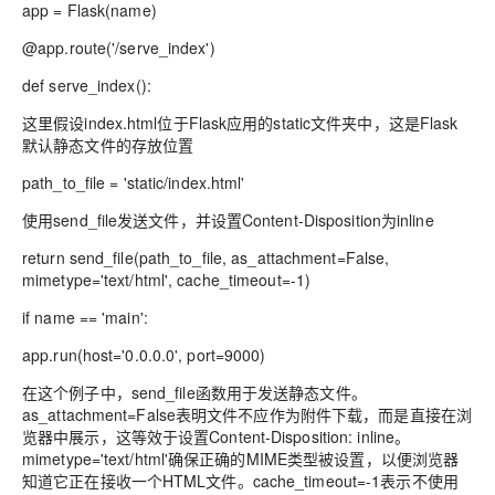
app = Flask(name)
@app.route('/serve_index')
def serve_index():
这里假设index.html位于Flask应用的static文件夹中，这是Flask
默认静态文件的存放位置
path_to_file = 'static/index.html'
使用send_file发送文件，并设置Content-Disposition为inline
return send_file(path_to_file, as_attachment=False,
mimetype='text/html', cache_timeout=-1)
if name == 'main':
app.run(host='0.0.0.0', port=9000)
在这个例子中，send_file函数用于发送静态文件。
as_attachment=False表明文件不应作为附件下载，而是直接在浏
览器中展示，这等效于设置Content-Disposition: inline。
mimetype='text/html'确保正确的MIME类型被设置，以便浏览器
知道它正在接收一个HTML文件。cache_timeout=-1表示不使用