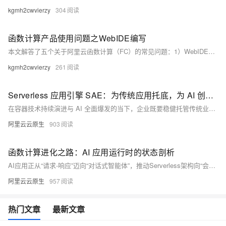
kgmh2cwvierzy
304
函数计算产品使用问题之WebIDE编写
本文解答了五个关于阿里云函数计算（FC）的常见问题：1）WebIDE编写的Node.js代码会自动打包部署，并建议将大型依赖打成自定义层；2）如何为fc-stable-diffusion-plus开通API功能；3）如何在代码中主动结束实例并重启新实例处理请求，提供了多种解决方案；4）如何在Koa框架中读取FC的invoke事件消息，给出详细示例代码；5）排查FC异步事件未触发的原因及解决方法，包括检查事件规则、配置和权限等。每项解答均包含具体操作建议及注意事项。更多详细信息，请点击链接查看。
kgmh2cwvierzy
261
Serverless 应用引擎 SAE：为传统应用托底，为 AI 创新加速
在容器技术持续演进与 AI 全面爆发的当下，企业既要稳健托管传统业务，又要高效落地 AI 创新，如何在复杂的基础设施与频繁的版本变化中保持敏捷、稳定与低成本，成了所有技术团队的共同挑战。阿里云 Serverless 应用引擎（SAE）正是为应对这一时代挑战而生的破局者，SAE 以“免运维、强稳定、极致降本”为核心，通过一站式的应用级托管能力，同时支撑传统应用与 AI 应用，让企业把更多精力投入到业务创新。
阿里云云原生
903
函数计算进化之路：AI 应用运行时的状态剖析
AI应用正从“请求-响应”迈向“对话式智能体”，推动Serverless架构向“会话原生”演进。阿里云函数计算引领云上 AI 应用 Serverless 运行时技术创新，实现性能、隔离与成本平衡，开启Serverless AI新范式。
阿里云云原生
957
热门文章
最新文章