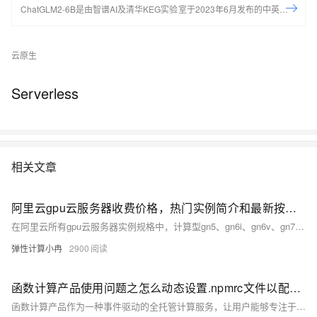
ChatGLM2-6B是由智谱AI及清华KEG实验室于2023年6月发布的中英双语
对话开源大模型。通过本实验，可以学习如何配置AIGC开发环境，如何部
署ChatGLM2-6B大模型。
云原生
Serverless
相关文章
阿里云gpu云服务器收费价格，热门实例简介和最新按量、1个月、1年收费标准参考
在阿里云所有gpu云服务器实例规格中，计算型gn5、gn6i、gn6v、gn7i和最新推出的gn8is、gn8v-tee等实例规格是其中比较热门的gpu云服务器实例。阿里云gpu云服务器最新租用价格参考，适合AI推理/训练的16核60G+1张A10 24G显存（gn7i-c16g1.4xlarge），按量优惠价1.9/小时起。本文为大家展示阿里云gpu云服务器中gn5、gn6i等热门实例规格的主要性能和适用场景以及最新按量和1个月、1年收费标准，以供参考。
弹性计算小冉
2900
函数计算产品使用问题之怎么动态设置.npmrc文件以配置私有仓库访问
函数计算产品作为一种事件驱动的全托管计算服务，让用户能够专注于业务逻辑的编写，而无需关心底层服务器的管理与运维。你可以有效地利用函数计算产品来支撑各类应用场景，从简单的数据处理到复杂的业务逻辑，实现快速、高效、低成本的云上部署与运维。以下是一些关于使用函数计算产品的合集和要点，帮助你更好地理解和应用这一服务。