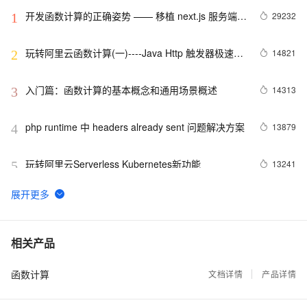
开发函数计算的正确姿势 —— 移植 next.js 服务端渲
29232
1
染框架
玩转阿里云函数计算(一)----Java Http 触发器极速迁
14821
2
移传统 Spring 应用
入门篇：函数计算的基本概念和通用场景概述
14313
3
php runtime 中 headers already sent 问题解决方案
13879
4
玩转阿里云Serverless Kubernetes新功能
13241
5
浅析基于 Serverless 的前后端一体化框架 | 7月2号
13103
6
云栖夜读
快速搭建 Serverless 人脸识别离线服务
12739
7
相关产品
函数计算
实践篇：搭建无服务器应用--函数计算+API网关+云
文档详情
产品详情
12424
8
市场（提供手机号归属地查询服务）