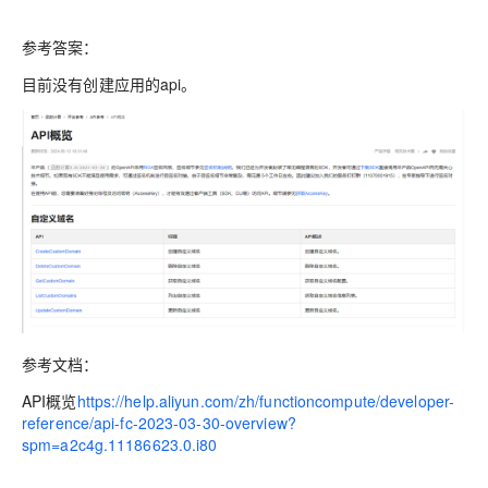
参考答案：
目前没有创建应用的api。
参考文档：
API概览
https://help.aliyun.com/zh/functioncompute/developer-
reference/api-fc-2023-03-30-overview?
spm=a2c4g.11186623.0.i80