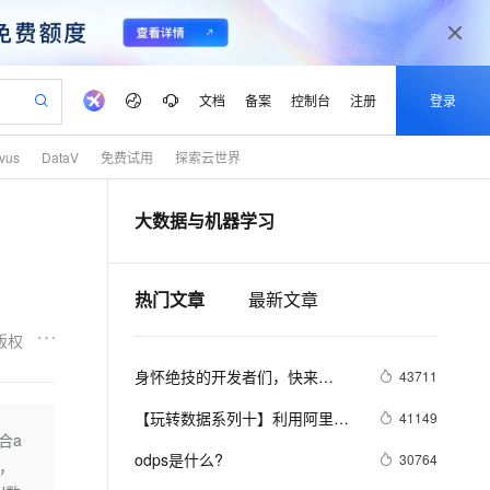
文档
备案
控制台
注册
登录
lvus
DataV
免费试用
探索云世界
验
作计划
器
AI 活动
专业服务
服务伙伴合作计划
开发者社区
加入我们
产品动态
服务平台百炼
阿里云 OPC 创新助力计划
大数据与机器学习
一站式生成采购清单，支持单品或批量购买
io：打造专属 AI 语音助手
S产品伙伴计划（繁花）
峰会
CS
造的大模型服务与应用开发平台
一句话生成原生可编辑精美 PPT 文稿
AI 生产力先锋
Al MaaS 服务伙伴赋能合作
域名
博文
Careers
至高可申请百万元
Qwen3.8-Max 模型上线
开启高性价比 AI 编程新体验
弹性可伸缩的云计算服务
Qwen-Audio-3.0-Realtime 端到端实时语音角色扮演
输入一句话想法, 轻松生成专业的 PPT
先锋实践拓展 AI 生产力的边界
Token 补贴，五大权
计划
海大会
伙伴信用分合作计划
商标
问答
社会招聘
热门文章
最新文章
益加速 OPC 成功
eek-V4-Pro
SS
一键部署幻兽帕鲁游戏服务器
飞天发布时刻
HOT
Open Search 向量检索版支
划
备案
电子书
校园招聘
pSeek-V4-Pro
视频创作，一键激活电商全链路生产力
稳定、安全、高性价比、高性能的云存储服务
一键购买专属联机服务器，轻松开启游戏
所见，即是所愿
持视频检索 Pipeline 功能
更多支持
版权
划
公司注册
镜像站
视频生成
语音识别与合成
专属 QwenPaw
漫剧工坊：一站式动画创作平台
AI 实训营
HOT
应用身份服务 (IDaaS)
身怀绝技的开发者们，快来
43711
合作伙伴培训与认证
划
上云迁移
站生成，高效打造优质广告素材
全接入的云上超级电脑
从聊天伙伴进化为能主动干活的本地数字员工
快速生产连贯的高质量长漫剧
从基础到进阶，Agent 创客手把手教你
OpenClaw 管理能力上线
DataV玩转可视化组件
lScope
我要反馈
e-1.1-T2V
Qwen3-TTS-Flash
【玩转数据系列十】利用阿里云
41149
查询合作伙伴
n Alibaba Cloud ISV 合作
代维服务
建企业门户网站
10 分钟搭建微信、支付宝小程序
合a
MaxCompute MaxFrame 提
机器学习在深度学习框架下实现
畅细腻的高质量视频
离线语音合成大模型，多语言方言自适应，低延迟高稳定
创新加速
ope
odps是什么?
登录合作伙伴管理后台
我要建议
30764
站，无忧落地极速上线
以可视化方式快速构建移动和 PC 门户网站
国内短信简单易用，安全可靠，秒级触达，全球覆盖200+国家和地区。
高效部署网站，快速应用到小程序
供自动弹性内存功能
例，
智能图片分类