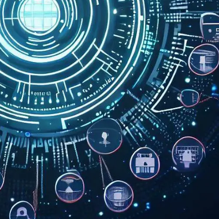
AI 应用
10分钟微调：让0.6B模型媲美235B模
多模态数据信
型
依托云原生高可用架构,实现Dify私有化部署
用1%尺寸在特定领域达到大模型90%以上效果
一个 AI 助手
超强辅助，Bol
即刻拥有 DeepSeek-R1 满血版
在企业官网、通讯软件中为客户提供 AI 客服
多种方案随心选，轻松解锁专属 DeepSeek