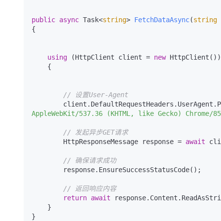
public
async
 Task<
string
> 
FetchDataAsync
(
string
 
{

using
 (HttpClient client = 
new
 HttpClient())

    {

// 设置User-Agent
        client.DefaultRequestHeaders.UserAgent
AppleWebKit/537.36 (KHTML, like Gecko) Chrome/85
// 发起异步GET请求
        HttpResponseMessage response = 
await
 cli
// 确保请求成功
        response.EnsureSuccessStatusCode();

// 返回响应内容
return
await
 response.Content.ReadAsStri
    }
