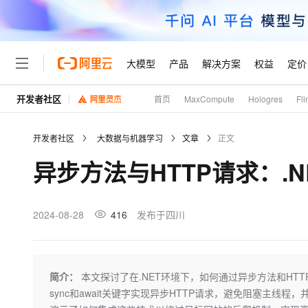
大模型
产品
解决方案
权益
定价
开发者社区
首页
MaxCompute
Hologres
Fli
大模型
产品
解决方案
权益
定价
云市场
伙伴
服务
了解阿里云
精选产品
精选解决方案
普惠上云
产品定价
精选商城
成为销售伙伴
售前咨询
为什么选择阿里云
千问AI平台
开发者社区
大数据与机器学习
文章
正文
了解云产品的定价详情
大模型服务平台百炼
千问办公，解锁你的工作
普惠上云 官方力荐
分销伙伴
在线服务
网站建设
什么是云计算
大
异步方法与HTTP请求：.
大模型服务与应用平台
企业级Agent产品，直接
云服务器38元/年起，超
咨询伙伴
多端小程序
技术领先
云上成本管理
售后服务
轻量应用服务器
Agency Agents：拥
官方推荐返现计划
大模型
精选产品
精选解决方案
Salesforce 国际版订阅
稳定可靠
管理和优化成本
推荐新用户得奖励，单订单
销售伙伴合作计划
2024-08-28
416
发布于四川
自助服务
友盟天域
安全合规
人工智能与机器学习
AI
文本生成
云数据库 RDS
HappyHorse 打造一
云工开物
无影生态合作计划
在线服务
观测云
分析师报告
高校专属算力普惠，学生认
计算
互联网应用开发
Qwen3.8-Max
HOT
Salesforce On Alibaba C
工单服务
Tuya 物联网平台阿里云
研究报告与白皮书
人工智能平台 PAI
快速拥有专属 OpenClaw
简介：
本文探讨了在.NET环境下，如何通过异步方法和HTTP
大模
Consulting Partner 合
大数据
容器
智能体时代全能旗舰模型
免费试用
短信专区
一站式AI开发、训练和推
sync和await关键字实现异步HTTP请求，避免阻塞主线程，并
蓝凌 OA
AI 大模型销售与服务生
现代化应用