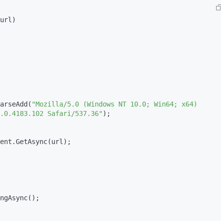
url
)
.ParseAdd(
"Mozilla/5.0 (Windows NT 10.0; Win64; x64) 
.0.4183.102 Safari/537.36"
);

ent.GetAsync(url);

ngAsync();
