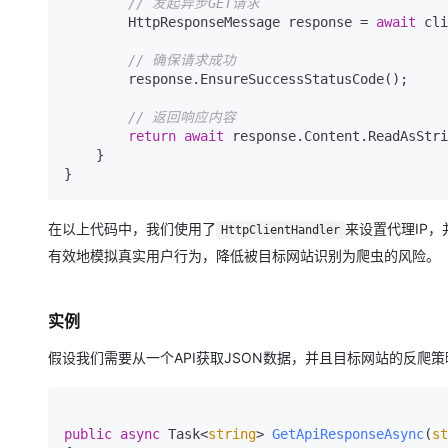
// 发起异步GET请求
        HttpResponseMessage response = 
await
 cli
// 确保请求成功
        response.EnsureSuccessStatusCode();

// 返回响应内容
return
await
 response.Content.ReadAsStri
    }

在以上代码中，我们使用了
来设置代理IP，
HttpClientHandler
有效地模拟真实用户行为，降低被目标网站识别为爬虫的风险。
实例
假设我们需要从一个API获取JSON数据，并且目标网站的反爬
public
async
 Task<
string
> 
GetApiResponseAsync
(
st