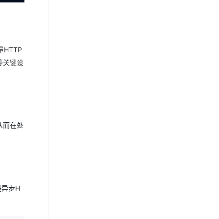
HTTP
e等关键设
从而在处
是异步H