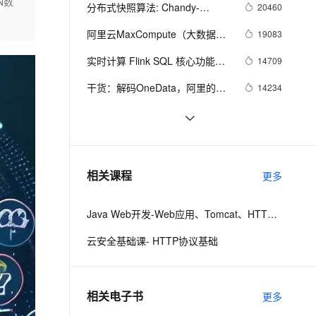
安全
N数
我要投诉
e-1.1-I2V
Cosyvoice-V3-Flash
分布式快照算法: Chandy-
20460
PolarDB
上云场景组合购
Milvus 弹性伸缩功能新增节
伴
Lamport
漫剧创作，剧本、分镜、视频高效生成
100%兼容MySQL、PostgreSQL，兼容Oracle，支持集中和分布式
覆盖90%+业务场景，专享组合折扣价
点支持范围
畅自然，细节丰富
高表现力语音合成大模型，语音克隆听感自然
VPN
阿里云MaxCompute（大数据）
19083
公开数据集---带你玩转人工智能
ernetes 版 ACK
云聚AI 严选权益
AI 原生数据库服务发布
SSL 证书
实时计算 Flink SQL 核心功能解
2V
Fun-ASR
14709
，一键激活高效办公新体验
理容器应用的 K8s 服务
精选AI产品，从模型到应用全链提效
Agent 数据网关
密
文戏情感细腻自然，动作戏激烈拳拳到肉，实现更强表演能力
支持中英文自由切换，具备更强的噪声鲁棒性
堡垒机
干货：解码OneData，阿里的数
14234
AI 用量加速计划
云原生数据库 PolarDB
仓之路。
防火墙
、识别商机，让客服更高效、服务更出色。
新老同享，达量后返
Agentic Database 发布
如何轮播 DataV 大屏
14230
主机安全
应用
［ETL实践指南］基于Kettle的
13761
MaxCompute插件实现数据上云
千问办公
NEW
阿里数据仓库实践分享
13580
AI 应用及服务市场
相关课程
更多
的智能体编程平台
一站式AI生产力平台
AI 应用
伶鹊
Java Web开发-Web应用、Tomcat、HTTP请求与响应
企业级人与Agent协作平台，接入和调度多个数字员工
智能客服平台，对话机器人、对话分析、智能外呼
大模型
云安全基础课- HTTP协议基础
大模型服务平台百炼 - 全妙
自然语言处理
应用创作平台
多模态内容创作工具，已接入 DeepSeek
数据标注
相关电子书
更多
机器学习