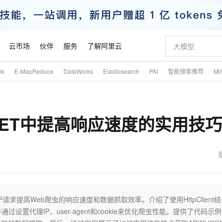
云市场
伙伴
服务
了解阿里云
nk
E-MapReduce
DataWorks
Elasticsearch
PAI
智能搜索推荐
Mi
AI 特惠
数据与 API
成为产品伙伴
企业增值服务
最佳实践
价格计算器
AI 场景体
基础软件
产品伙伴合
阿里云认证
市场活动
配置报价
大模型
自助选配和估算价格
新方式
睿译宝，AI翻译排版一步到位
智启 AI 普惠权益
产品生态集成认证中心
企业支持计划
云上春晚
域名与网站
千问官方 MaaS 平台，为开发者和 Agent 而生，新用户赠送 1 亿 + tokens 额度
Qwen Aud
AI Coding
阿里云Maa
2026 阿里云
云服务器 E
为企业打
数据集
Windows
大模型认证
模型
NEW
NEW
NET中提高响应速度的实用技巧
交付可用成果
值低价云产品抢先购
上传文档即自动完成翻译和格式还原
至高享 1亿+免费 tokens，加速 Al 应用落地
提供智能易用的域名与建站服务
智能编程，一键
安全可靠、
产品生态伙伴
专家技术服务
云上奥运之旅
弹性计算合作
阿里云中企出
手机三要素
宝塔 Linux
全部认证
价格优势
有专属领域专家
GLM-5.2：长任务时代开源旗舰模型
阿里云 OPC 创新助力计划
千问大模型
即刻拥有 DeepS
AI 电商营销
对象存储 O
大模型
产品生态伙伴工作台
企业增值服务台
云栖战略参考
云存储合作计
云栖大会
身份实名认证
CentOS
训练营
推动算力普惠，释放技术红利
最高返9万
多领域专家智能体,一键组建 AI 虚拟交付团队
快速构建应用程序和网站，即刻迈出上云第一步
至高百万元 Token 补贴，加速一人公司成长
多元化、高性能、安全可靠的大模型服务
真正可用的 1M 上下文,一次完成代码全链路开发
轻松解锁专属 Dee
从图文生成到
云上的中国
数据库合作计
活动全景
短信
Docker
图片和
站式影视创作平台
Hermes Agent，打造自进化智能体
Token Plan 模型订阅计划
数字证书管理服务（原SSL证书）
5 分钟轻松部署
AI 广告创作
无影云电脑
企业成长
NEW
信息公告
看见新力量
云网络合作计
OCR 文字识别
JAVA
证享300元代金券
可视化编排打通从文字构思到成片全链路闭环
全托管，含MySQL、PostgreSQL、SQL Server、MariaDB多引擎
自主进化，持久记忆，越用越聪明
Qwen3.8-Max 首发尝鲜，限时加量 10 倍，夜间低至2折
实现全站HTTPS，呈现可信的WEB访问
图文、视频一
随时随地安
魔搭 Mode
Kimi-K3
HappyHors
NEW
loud
服务实践
官网公告
金融模力时刻
Salesforce O
版
发票查验
全能环境
Claude Code + GStack 打造工程团队
千问办公，限时限量积分加倍
Qoder
低代码高效构
AI 建站
短信服务
请求提高Web爬虫的响应速度和数据抓取效率。介绍了使用HttpClient结
型
NEW
作计划
Kimi 最新旗舰模型，长程编程与推理利器
让文字生成流
计划
创新中心
魔搭 ModelSc
健康状态
理服务
让AI从“聊天伙伴”进化为能干活的“数字员工”
安装技能 GStack，拥有专属 AI 工程团队
你的AI工作搭子，覆盖日常办公高频场景
面向真实软件的智能体编程平台
0 代码专业建
通过设置代理IP、user-agent和cookie来优化爬虫性能。提供了代码示
客户案例
天气预报查询
操作系统
态合作计划