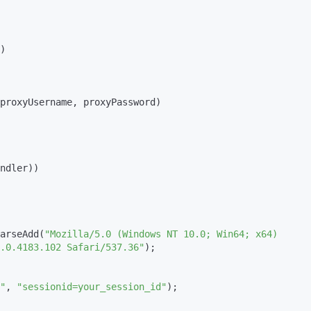
)

proxyUsername, proxyPassword)

ndler))

.ParseAdd(
"Mozilla/5.0 (Windows NT 10.0; Win64; x64) 
.0.4183.102 Safari/537.36"
);

"
, 
"sessionid=your_session_id"
);
