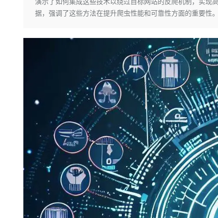
存储
天池大赛
演示了如何集成这些技术以绕过目标网站的反爬机制，实现高效
Qwen3.7-Plus
云解析DNS
解决方案免费试用 新老
电子合同
据，强调了这些方法在提升爬虫性能和可靠性方面的重要性
最高领取价值200元试用
能看、能想、能动手的多模
安全
网络与CDN
AI 算法大赛
畅捷通
大数据开发治理平台 Data
AI 产品 免费试用
网络
安全
云开发大赛
Qwen3-VL-Plus
Tableau 订阅
1亿+ 大模型 tokens 和 
可观测
入门学习赛
中间件
AI空中课堂在线直播课
云防火墙
140+云产品 免费试用
上云与迁云
云原生的云上边界网络安全
产品新客免费试用，最长1
数据库
生态解决方案
大模型服务
企业出海
大模型ACA认证体验
大数据计算
助力企业全员 AI 认知与能
行业生态解决方案
千问AI平台-Token Plan
政企业务
媒体服务
开发者生态解决方案
企业服务与云通信
千问AI平台-模型体验
AI 开发和 AI 应用解决
在线体验全尺寸、多种模态
域名与网站
Happy 系列大模型
终端用户计算
Serverless
开发工具