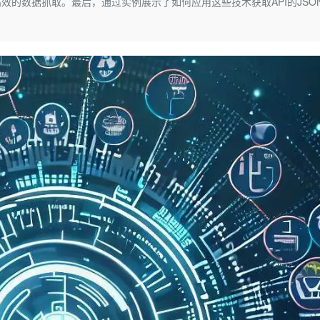
的数据抓取。最后，通过实例展示了如何应用这些技术获取API的JSO
Deepseek-v4-pro
HappyHors
同享
万小智 AI 建站低至 15元/月
Qoder CN
AI 短剧/漫剧
云原生数据库 
快递物流查询
WordPress
成为服务伙
。
高校合作
点，立即开启云上创新
覆盖公网/内网、递归/权威、移动APP等全场景解析服务
送.CN域名，送备案服务码
基于千问大模型等，支持代码智能生成、研发智能问答
AI助力短剧
态智能体模型
旗舰 MoE 大模型，百万上下文与顶尖推理能力
图生视频，流
Ubuntu
服务生态伙伴
云工开物
企业应用
Works
Night Plan 支持 Qwen 3.8-Max
云原生大数据计算服务 MaxCompute
AI 办公
容器服务 Kub
NEW
GLM-5.2
Wan2.7-T
Red Hat
30+ 款产品免费体验
Data Agent 驱动的一站式 Data+AI 开发治理平台
夜间 5 折，Qwen/Meoo/TokenPlan 客户专享
面向分析的企业级SaaS模式云数据仓库
AI智能应用
提供一站式管
科研合作
视觉 Coding、空间感知、多模态思考等全面升级
1M上下文，专为长程任务能力而生
ERP
堂（旗舰版）
SUSE
智能客服
CRM
防护产品
2个月
自动承接线索
建站小程序
OA 办公系统
AI 应用构建
大模型原生
力提升
财税管理
模板建站
Qoder
大模型服务平台百炼-应用模版
HOT
NEW
面向真实软件
个人版上线、团队版降价；千问3.8-Max首发发尝鲜
丰富多元化的应用模版和解决方案
400电话
定制建站
万有无界
大模型服务平台百炼-智能体
方案
广告营销
模板小程序
的模型效果
灵活可视化地构建企业级 Agent
定制小程序
秒悟
人工智能平台 PAI
APP 开发
云端极速 AI 
新一代 AI 视频生成模型，深度适配广告营销等场景
AI Native 的算法工程平台，一站式完成建模、训练、推理服务部署
建站系统