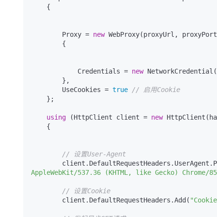
    {

        Proxy = 
new
 WebProxy(proxyUrl, proxyPort
        {

            Credentials = 
new
 NetworkCredential(
        },

        UseCookies = 
true
// 启用Cookie
    };

using
 (HttpClient client = 
new
 HttpClient(ha
    {

// 设置User-Agent
        client.DefaultRequestHeaders.UserAgent
AppleWebKit/537.36 (KHTML, like Gecko) Chrome/85
// 设置Cookie
        client.DefaultRequestHeaders.Add(
"Cookie