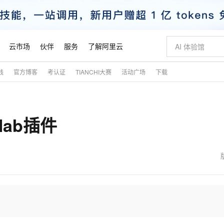
云市场
伙伴
服务
了解阿里云
践
官方博客
考认证
TIANCHI大赛
活动广场
下载
AI 特惠
数据与 API
成为产品伙伴
企业增值服务
最佳实践
价格计算器
AI 场景体
基础软件
产品伙伴合
阿里云认证
市场活动
配置报价
大模型
自助选配和估算价格
新方式
睿译宝，AI翻译排版一步到位
智启 AI 普惠权益
产品生态集成认证中心
企业支持计划
云上春晚
域名与网站
千问官方 MaaS 平台，为开发者和 Agent 而生，新用户赠送 1 亿 + tokens 额度
Qwen Aud
AI Coding
阿里云Maa
2026 阿里云
云服务器 E
为企业打
数据集
Windows
大模型认证
模型
NEW
NEW
lab插件
交付可用成果
值低价云产品抢先购
上传文档即自动完成翻译和格式还原
至高享 1亿+免费 tokens，加速 Al 应用落地
提供智能易用的域名与建站服务
智能编程，一键
安全可靠、
产品生态伙伴
专家技术服务
云上奥运之旅
弹性计算合作
阿里云中企出
手机三要素
宝塔 Linux
全部认证
价格优势
有专属领域专家
GLM-5.2：长任务时代开源旗舰模型
阿里云 OPC 创新助力计划
千问大模型
即刻拥有 DeepS
AI 电商营销
对象存储 O
大模型
产品生态伙伴工作台
企业增值服务台
云栖战略参考
云存储合作计
云栖大会
身份实名认证
CentOS
训练营
推动算力普惠，释放技术红利
最高返9万
多领域专家智能体,一键组建 AI 虚拟交付团队
快速构建应用程序和网站，即刻迈出上云第一步
至高百万元 Token 补贴，加速一人公司成长
多元化、高性能、安全可靠的大模型服务
真正可用的 1M 上下文,一次完成代码全链路开发
轻松解锁专属 Dee
从图文生成到
云上的中国
数据库合作计
活动全景
短信
Docker
图片和
站式影视创作平台
Hermes Agent，打造自进化智能体
Token Plan 模型订阅计划
数字证书管理服务（原SSL证书）
5 分钟轻松部署
AI 广告创作
无影云电脑
企业成长
NEW
信息公告
看见新力量
云网络合作计
OCR 文字识别
JAVA
证享300元代金券
可视化编排打通从文字构思到成片全链路闭环
全托管，含MySQL、PostgreSQL、SQL Server、MariaDB多引擎
自主进化，持久记忆，越用越聪明
Qwen3.8-Max 首发尝鲜，限时加量 10 倍，夜间低至2折
实现全站HTTPS，呈现可信的WEB访问
图文、视频一
随时随地安
魔搭 Mode
Kimi-K3
HappyHors
NEW
loud
服务实践
官网公告
金融模力时刻
Salesforce O
版
发票查验
全能环境
Claude Code + GStack 打造工程团队
千问办公，限时限量积分加倍
Qoder
低代码高效构
AI 建站
短信服务
型
NEW
作计划
Kimi 最新旗舰模型，长程编程与推理利器
让文字生成流
计划
创新中心
魔搭 ModelSc
健康状态
理服务
让AI从“聊天伙伴”进化为能干活的“数字员工”
安装技能 GStack，拥有专属 AI 工程团队
你的AI工作搭子，覆盖日常办公高频场景
面向真实软件的智能体编程平台
0 代码专业建
客户案例
天气预报查询
操作系统
态合作计划