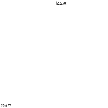
Hermes Agent 记忆互通！
息提取
与 AI 智能体进行实时音视频通话
从文本、图片、视频中提取结构化的属性信息
构建支持视频理解的 AI 音视频实时通话应用
t.diy 一步搞定创意建站
构建大模型应用的安全防护体系
通过自然语言交互简化开发流程,全栈开发支持
通过阿里云安全产品对 AI 应用进行安全防护
的横空
r