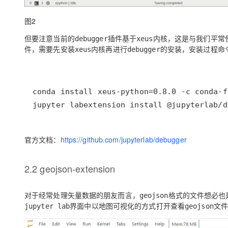
图2
但要注意当前的
插件基于
内核，这是与我们平常
debugger
xeus
件，需要先安装
内核再进行
的安装，安装过程命
xeus
debugger
jupyter labextension install @jupyterlab/d
官方文档：
https://github.com/jupyterlab/debugger
2.2 geojson-extension
对于经常处理矢量数据的朋友而言，
格式的文件想必也
geojson
界面中以
地图可视化
的方式打开查看
文
jupyter lab
geojson