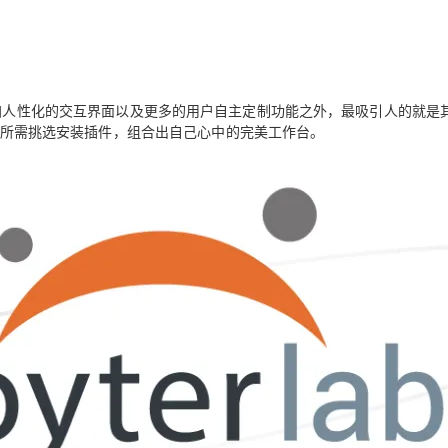
Deepseek-v4-pro
HappyHors
同享
万小智 AI 建站低至 15元/月
Qoder CN
AI 短剧/漫剧
云原生数据库 
快递物流查询
WordPress
成为服务伙
高校合作
点，立即开启云上创新
覆盖公网/内网、递归/权威、移动APP等全场景解析服务
送.CN域名，送备案服务码
基于千问大模型等，支持代码智能生成、研发智能问答
AI助力短剧
态智能体模型
旗舰 MoE 大模型，百万上下文与顶尖推理能力
图生视频，流
Ubuntu
服务生态伙伴
云工开物
企业应用
Works
Night Plan 支持 Qwen 3.8-Max
云原生大数据计算服务 MaxCompute
AI 办公
容器服务 Kub
NEW
GLM-5.2
Wan2.7-T
Red Hat
30+ 款产品免费体验
Data Agent 驱动的一站式 Data+AI 开发治理平台
夜间 5 折，Qwen/Meoo/TokenPlan 客户专享
面向分析的企业级SaaS模式云数据仓库
AI智能应用
提供一站式管
科研合作
加人性化的交互界面以及更多的用户自主定制功能之外，最吸引人的就是
视觉 Coding、空间感知、多模态思考等全面升级
1M上下文，专为长程任务能力而生
ERP
堂（旗舰版）
SUSE
所需挑选安装插件，组合出自己心中的完美工作台。
智能客服
CRM
防护产品
2个月
自动承接线索
建站小程序
OA 办公系统
AI 应用构建
大模型原生
力提升
财税管理
模板建站
Qoder
大模型服务平台百炼-应用模版
HOT
NEW
面向真实软件
个人版上线、团队版降价；千问3.8-Max首发发尝鲜
丰富多元化的应用模版和解决方案
400电话
定制建站
万有无界
大模型服务平台百炼-智能体
方案
广告营销
模板小程序
的模型效果
灵活可视化地构建企业级 Agent
定制小程序
秒悟
人工智能平台 PAI
APP 开发
云端极速 AI 
新一代 AI 视频生成模型，深度适配广告营销等场景
AI Native 的算法工程平台，一站式完成建模、训练、推理服务部署
建站系统