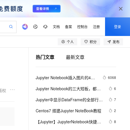
文档
备案
控制台
注册
登录
个人
积分
发布
验
作计划
器
AI 活动
专业服务
服务伙伴合作计划
开发者社区
加入我们
产品动态
服务平台百炼
阿里云 OPC 创新助力计划
热门文章
最新文章
一站式生成采购清单，支持单品或批量购买
io：打造专属 AI 语音助手
S产品伙伴计划（繁花）
峰会
CS
造的大模型服务与应用开发平台
一句话生成原生可编辑精美 PPT 文稿
AI 生产力先锋
Al MaaS 服务伙伴赋能合作
域名
博文
Careers
至高可申请百万元
Qwen3.8-Max 模型上线
开启高性价比 AI 编程新体验
弹性可伸缩的云计算服务
Qwen-Audio-3.0-Realtime 端到端实时语音角色扮演
输入一句话想法, 轻松生成专业的 PPT
先锋实践拓展 AI 生产力的边界
Token 补贴，五大权
计划
海大会
伙伴信用分合作计划
商标
问答
社会招聘
Jupyter Notebook插入图片的4种
6068
益加速 OPC 成功
eek-V4-Pro
SS
一键部署幻兽帕鲁游戏服务器
飞天发布时刻
HOT
Open Search 向量检索版支
划
备案
电子书
校园招聘
方法
pSeek-V4-Pro
视频创作，一键激活电商全链路生产力
稳定、安全、高性价比、高性能的云存储服务
一键购买专属联机服务器，轻松开启游戏
所见，即是所愿
持视频检索 Pipeline 功能
更多支持
Jupyter Notebook的三大短板，都被
6
版权
划
公司注册
镜像站
视频生成
语音识别与合成
这个新工具补齐了
专属 QwenPaw
漫剧工坊：一站式动画创作平台
AI 实训营
HOT
应用身份服务 (IDaaS)
Jupyter中显示DataFrame的全部行和
7
合作伙伴培训与认证
划
上云迁移
站生成，高效打造优质广告素材
全接入的云上超级电脑
从聊天伙伴进化为能主动干活的本地数字员工
快速生产连贯的高质量长漫剧
从基础到进阶，Agent 创客手把手教你
OpenClaw 管理能力上线
列
lScope
我要反馈
e-1.1-T2V
Qwen3-TTS-Flash
Centos7 搭建Jupyter NoteBook教程
2
查询合作伙伴
n Alibaba Cloud ISV 合作
代维服务
建企业门户网站
10 分钟搭建微信、支付宝小程序
MaxCompute MaxFrame 提
畅细腻的高质量视频
离线语音合成大模型，多语言方言自适应，低延迟高稳定
创新加速
【Jupyter】JupyterNotebook快捷键
ope
登录合作伙伴管理后台
8
我要建议
站，无忧落地极速上线
以可视化方式快速构建移动和 PC 门户网站
国内短信简单易用，安全可靠，秒级触达，全球覆盖200+国家和地区。
高效部署网站，快速应用到小程序
供自动弹性内存功能
及使用方式