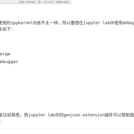
使用的
内核不太一样，所以要想在
中使用
ipykernel
jupyter lab
debu
令如下：
ebugger
是比较熟悉，而
中的
插件可以帮助
jupyter lab
geojson-extension
件：