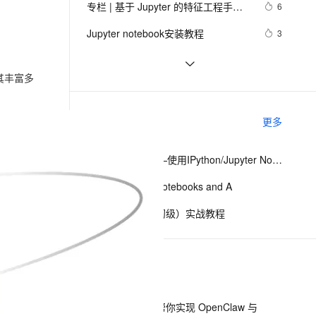
安全
专栏 | 基于 Jupyter 的特征工程手
我要投诉
e-1.1-I2V
Cosyvoice-V3-Flash
6
PolarDB
上云场景组合购
Milvus 弹性伸缩功能新增节
伴
册：特征选择（三）
漫剧创作，剧本、分镜、视频高效生成
100%兼容MySQL、PostgreSQL，兼容Oracle，支持集中和分布式
覆盖90%+业务场景，专享组合折扣价
点支持范围
畅自然，细节丰富
高表现力语音合成大模型，语音克隆听感自然
VPN
Jupyter notebook安装教程
3
ernetes 版 ACK
云聚AI 严选权益
AI 原生数据库服务发布
SSL 证书
Jupyter 集群管理：大规模部署的最
14
2V
Fun-ASR
，一键激活高效办公新体验
理容器应用的 K8s 服务
精选AI产品，从模型到应用全链提效
Agent 数据网关
佳策略
其丰富多
文戏情感细腻自然，动作戏激烈拳拳到肉，实现更强表演能力
支持中英文自由切换，具备更强的噪声鲁棒性
堡垒机
jupyter的远程配置方法
5
AI 用量加速计划
云原生数据库 PolarDB
防火墙
、识别商机，让客服更高效、服务更出色。
Jupyter notebook安装运行（详解）
新老同享，达量后返
Agentic Database 发布
7
相关电子书
更多
主机安全
应用
Python第四讲——使用IPython/Jupyter Notebook与日志服务玩转超大规模数据分析与可视化
千问办公
NEW
AI 应用及服务市场
的智能体编程平台
一站式AI生产力平台
Taking Jupyter Notebooks and A
AI 应用
伶鹊
低代码开发师（初级）实战教程
企业级人与Agent协作平台，接入和调度多个数字员工
智能客服平台，对话机器人、对话分析、智能外呼
大模型
大模型服务平台百炼 - 全妙
自然语言处理
下一篇
应用创作平台
多模态内容创作工具，已接入 DeepSeek
数据标注
机器学习
一条命令迁移，帮你实现 OpenClaw 与