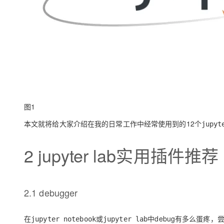
大模型解决方案
迁移与运维管理
快速部署 Dify，高效搭建 
专有云
10 分钟在聊天系统中增加
图1
本文就将给大家介绍在我的日常工作中经常使用到的12个
jupyt
2 jupyter lab实用插件推荐
2.1 debugger
在
或
中debug有多么蛋疼
jupyter notebook
jupyter lab