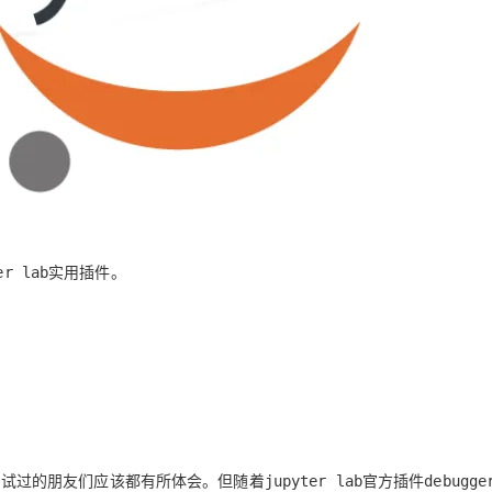
AI 应用
10分钟微调：让0.6B模型媲美235B模
多模态数据信
型
依托云原生高可用架构,实现Dify私有化部署
用1%尺寸在特定领域达到大模型90%以上效果
一个 AI 助手
超强辅助，Bol
即刻拥有 DeepSeek-R1 满血版
在企业官网、通讯软件中为客户提供 AI 客服
多种方案随心选，轻松解锁专属 DeepSeek
实用插件。
er lab
，尝试过的朋友们应该都有所体会。但随着
官方插件
jupyter lab
debugge