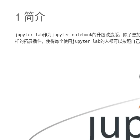
存储
天池大赛
Qwen3.7-Plus
云解析DNS
解决方案免费试用 新老
电子合同
1 简介
最高领取价值200元试用
能看、能想、能动手的多模
安全
网络与CDN
AI 算法大赛
畅捷通
大数据开发治理平台 Data
AI 产品 免费试用
网络
安全
云开发大赛
Qwen3-VL-Plus
Tableau 订阅
1亿+ 大模型 tokens 和 
作为
的升级改造版，除了更
jupyter lab
jupyter notebook
可观测
入门学习赛
中间件
AI空中课堂在线直播课
样的拓展插件，使得每个使用
的人都可以按照自己
jupyter lab
云防火墙
140+云产品 免费试用
上云与迁云
云原生的云上边界网络安全
产品新客免费试用，最长1
数据库
生态解决方案
大模型服务
企业出海
大模型ACA认证体验
大数据计算
助力企业全员 AI 认知与能
行业生态解决方案
千问AI平台-Token Plan
政企业务
媒体服务
开发者生态解决方案
企业服务与云通信
千问AI平台-模型体验
AI 开发和 AI 应用解决
在线体验全尺寸、多种模态
域名与网站
Happy 系列大模型
终端用户计算
Serverless
开发工具