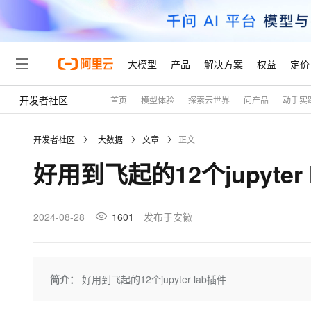
大模型
产品
解决方案
权益
定价
开发者社区
首页
模型体验
探索云世界
问产品
动手实
大模型
产品
解决方案
权益
定价
云市场
伙伴
服务
了解阿里云
精选产品
精选解决方案
普惠上云
产品定价
精选商城
成为销售伙伴
售前咨询
为什么选择阿里云
千问AI平台
开发者社区
大数据
文章
正文
了解云产品的定价详情
大模型服务平台百炼
千问办公，解锁你的工作
普惠上云 官方力荐
分销伙伴
在线服务
网站建设
什么是云计算
大
好用到飞起的12个jupyter 
大模型服务与应用平台
企业级Agent产品，直接
云服务器38元/年起，超
咨询伙伴
多端小程序
技术领先
云上成本管理
售后服务
轻量应用服务器
Agency Agents：拥
官方推荐返现计划
大模型
精选产品
精选解决方案
Salesforce 国际版订阅
稳定可靠
管理和优化成本
推荐新用户得奖励，单订单
销售伙伴合作计划
2024-08-28
1601
发布于安徽
自助服务
友盟天域
安全合规
人工智能与机器学习
AI
文本生成
云数据库 RDS
HappyHorse 打造一
云工开物
无影生态合作计划
在线服务
观测云
分析师报告
高校专属算力普惠，学生认
计算
互联网应用开发
Qwen3.8-Max
HOT
Salesforce On Alibaba C
工单服务
Tuya 物联网平台阿里云
研究报告与白皮书
人工智能平台 PAI
快速拥有专属 OpenClaw
简介：
好用到飞起的12个jupyter lab插件
大模
Consulting Partner 合
大数据
容器
智能体时代全能旗舰模型
免费试用
短信专区
一站式AI开发、训练和推
蓝凌 OA
AI 大模型销售与服务生
现代化应用