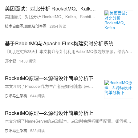
美团面试：对比分析 RocketMQ、Kafka、RabbitMQ 三大MQ常见问题？
美团面试：对比分析 RocketMQ、Kafka、RabbitMQ 三大MQ常见问题？
技术自由圈/原疯狂创客圈
2854
基于RabbitMQ与Apache Flink构建实时分析系统
【8月更文第28天】本文将介绍如何利用RabbitMQ作为数据源，结合Apache Flink进行实时数据分析。我们将构建一个简单的实时分析系统，该系统能够接收来自不同来源的数据，对数据进行实时处理，并将结果输出到另一个队列或存储系统中。
郑小健
1458
RocketMQ原理—3.源码设计简单分析下
本文介绍了Producer作为生产者是如何创建出来的、启动时是如何准备好相关资源的、如何从拉取Topic元数据的、如何选择MessageQueue的、与Broker是如何进行网络通信的，Broker收到一条消息后是如何存储的、如何实时更新索引文件的、如何实现同步刷盘以及异步刷盘的、如何清理存储较久的磁盘数据的，Consumer作为消费者是如何创建和启动的、消费者组的多个Consumer会如何分配消息、Consumer会如何从Broker拉取一批消息。
东阳马生架构
644
RocketMQ原理—2.源码设计简单分析上
本文介绍了NameServer的启动脚本、启动时会解析哪些配置、如何初始化Netty网络服务器、如何启动Netty网络服务器，介绍了Broker启动时是如何初始化配置的、BrokerController的创建以及包含的组件、BrokerController的初始化、启动、Broker如何把自己注册到NameServer上、BrokerOuterAPI是如何发送注册请求的，介绍了NameServer如何处理Broker的注册请求、Broker如何发送定时心跳
东阳马生架构
538