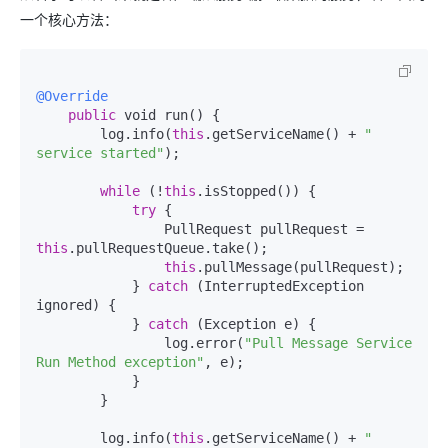
一个核心方法：
@Override
public
 void run() {

        log.info(
this
.getServiceName() + 
" 
service started"
);

while
 (!
this
.isStopped()) {

try
 {

                PullRequest pullRequest = 
this
.pullRequestQueue.take();

this
.pullMessage(pullRequest);

            } 
catch
 (InterruptedException 
ignored) {

            } 
catch
 (Exception e) {

                log.error(
"Pull Message Service 
Run Method exception"
, e);

            }

        }

        log.info(
this
.getServiceName() + 
" 