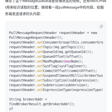
保存了这个MessageQueue消息处理状态的快照；还有nextOffse
t用来标识读取的位置；继续看一段pullMessage中的内容，给服
务端发送请求的头内容：
PullMessageRequestHeader requestHeader = new 
PullMessageRequestHeader();

requestHeader.
set
ConsumerGroup(this.consumerGroup);

requestHeader.
set
Topic(mq.getTopic());

requestHeader.
set
QueueId(mq.getQueueId());

requestHeader.
set
QueueOffset(offset);

requestHeader.
set
MaxMsgNums(
max
Nums);

requestHeader.
set
SysFlag(sysFlagInner);

requestHeader.
set
CommitOffset(commitOffset);

requestHeader.
set
SuspendTimeoutMillis(brokerSuspendM
requestHeader.
set
Subscription(subExpression);

requestHeader.
set
SubVersion(subVersion);

requestHeader.
set
ExpressionType(expressionType);

String brokerAddr = 
findBrokerResult.getBrokerAddr();

if 