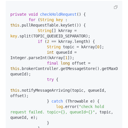
private
void
checkHoldRequest
() {

for
 (
String
key
 : 
this
.
pullRequestTable
.
keySet
()) {

String
[] kArray = 
key
.
split
(TOPIC_QUEUEID_SEPARATOR);

if
 (
2
 == kArray.
length
) {

String
 topic = kArray[
0
];

int
 queueId = 
Integer.
parseInt
(kArray[
1
]);

final
long
 offset = 
this
.
brokerController
.
getMessageStore
().
getMaxOffse
queueId);

try
 {

this
.
notifyMessageArriving
(topic, queueId, 
offset);

                } 
catch
 (Throwable e) {

log
.
error
(
"check hold 
request failed. topic={}, queueId={}"
, topic, 
queueId, e);

                }
