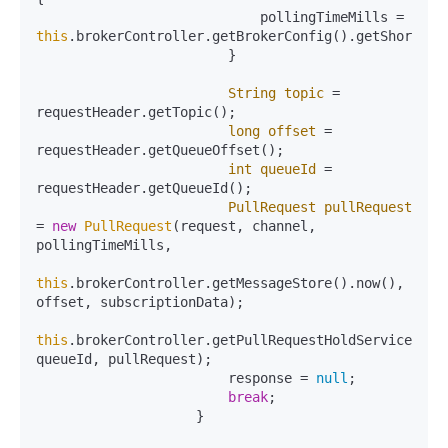
                            pollingTimeMills = 
this
.brokerController.getBrokerConfig().getShortPoll
                        }

String
topic
=
requestHeader.getTopic();

long
offset
=
requestHeader.getQueueOffset();

int
queueId
=
requestHeader.getQueueId();

PullRequest
pullRequest
=
new
PullRequest
(request, channel, 
pollingTimeMills,

this
.brokerController.getMessageStore().now(), 
offset, subscriptionData);

this
.brokerController.getPullRequestHoldService().su
queueId, pullRequest);

                        response = 
null
;

break
;

                    }
