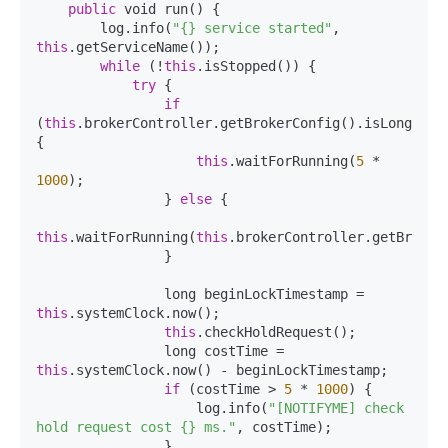
public
 void run() {

        log.info(
"{} service started"
, 
this
.getServiceName());

while
 (!
this
.isStopped()) {

try
 {

if
(
this
.brokerController.getBrokerConfig().isLongPolli
{

this
.waitForRunning(
5
 * 
1000
);

                } 
else
 {

this
.waitForRunning(
this
.brokerController.getBroker
                }

                long beginLockTimestamp = 
this
.systemClock.now();

this
.checkHoldRequest();

                long costTime = 
this
.systemClock.now() - beginLockTimestamp;

if
 (costTime > 
5
 * 
1000
) {

                    log.info(
"[NOTIFYME] check 
hold request cost {} ms."
, costTime);

                }
