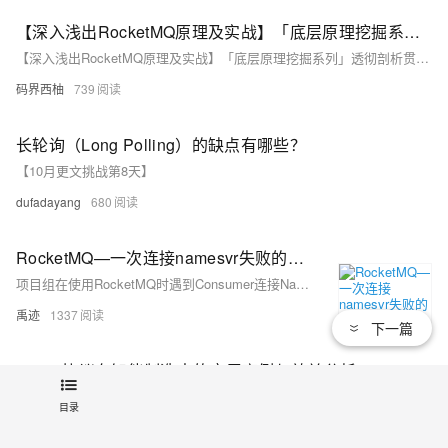
【深入浅出RocketMQ原理及实战】「底层原理挖掘系列」透彻剖析贯穿RocketMQ的消息顺序消费和并发消费机制体系的原理分析
【深入浅出RocketMQ原理及实战】「底层原理挖掘系列」透彻剖析贯穿RocketMQ的消息顺序消费和并发消费机制体系的原理分析
码界西柚
739
长轮询（Long Polling）的缺点有哪些？
【10月更文挑战第8天】
dufadayang
680
RocketMQ—一次连接namesvr失败的案例分析
项目组在使用RocketMQ时遇到Consumer连接Name Server失败的问题，异常显示连接特定地址失败。通过Arthas工具逐步分析代码执行路径，定位到创建Channel返回空值导致异常。进一步跟踪发现，问题源于Netty组件在初始化`ByteBufAllocator`时出现错误。分析依赖后确认存在Netty版本冲突。解决方法为排除冲突的Netty包，仅保留兼容版本。
禹迹
1337
下一篇
MQTT协议在智能制造中的应用案例与效益分析
【6月更文挑战第8天】MQTT协议在智能制造中的应用案例与效益分析
目录
Jack20
767