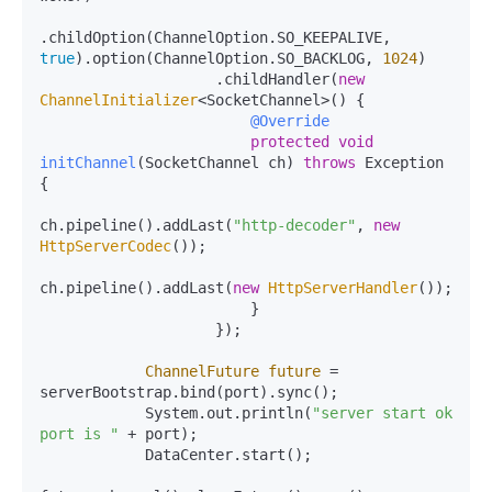
.childOption(ChannelOption.SO_KEEPALIVE, 
true
).option(ChannelOption.SO_BACKLOG, 
1024
)

                    .childHandler(
new
ChannelInitializer
<SocketChannel>() {

@Override
protected
void
initChannel
(SocketChannel ch)
throws
 Exception 
{

ch.pipeline().addLast(
"http-decoder"
, 
new
HttpServerCodec
());

ch.pipeline().addLast(
new
HttpServerHandler
());

                        }

                    });

ChannelFuture
future
=
serverBootstrap.bind(port).sync();

            System.out.println(
"server start ok 
port is "
 + port);

            DataCenter.start();
