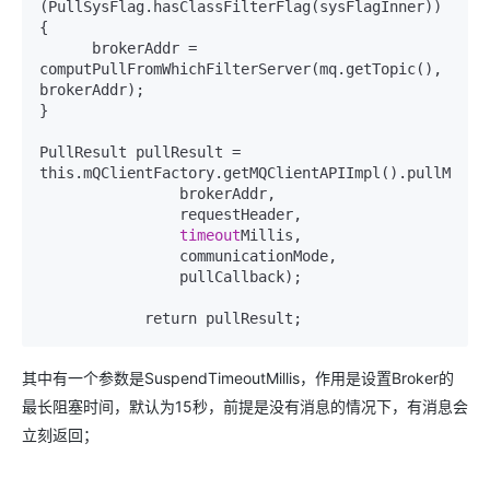
(PullSysFlag.hasClassFilterFlag(sysFlagInner)) 
{

      brokerAddr = 
computPullFromWhichFilterServer(mq.getTopic(), 
brokerAddr);

}

PullResult pullResult = 
this.mQClientFactory.getMQClientAPIImpl().pullMessag
                brokerAddr,

                requestHeader,

timeout
Millis,

                communicationMode,

                pullCallback);

其中有一个参数是SuspendTimeoutMillis，作用是设置Broker的
最长阻塞时间，默认为15秒，前提是没有消息的情况下，有消息会
立刻返回；