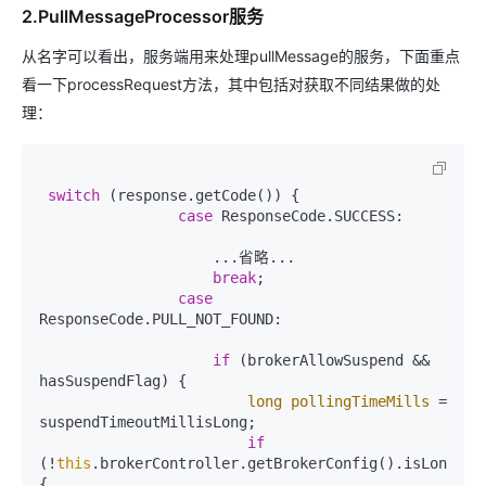
2.PullMessageProcessor服务
从名字可以看出，服务端用来处理pullMessage的服务，下面重点
看一下processRequest方法，其中包括对获取不同结果做的处
理：
switch
 (response.getCode()) {

case
 ResponseCode.SUCCESS:

                    ...省略...

break
;

case
ResponseCode.PULL_NOT_FOUND:

if
 (brokerAllowSuspend && 
hasSuspendFlag) {

long
pollingTimeMills
=
suspendTimeoutMillisLong;

if
(!
this
.brokerController.getBrokerConfig().isLongPoll
{
