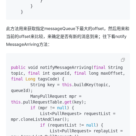
            }

        }

此方法用来获取指定messageQueue下最大的offset，然后用来和
当前的offset来比较，来确定是否有新的消息到来；往下看notify
MessageArriving方法：
public
 void notifyMessageArriving(
final
 String 
topic, 
final
 int queueId, 
final
 long maxOffset, 
final
Long
 tagsCode) {

        String key = 
this
.buildKey(topic, 
queueId);

        ManyPullRequest mpr = 
this
.pullRequestTable.
get
(key);

if
 (mpr != 
null
) {

            List<PullRequest> requestList = 
mpr.cloneListAndClear();

if
 (requestList != 
null
) {

                List<PullRequest> replayList = 