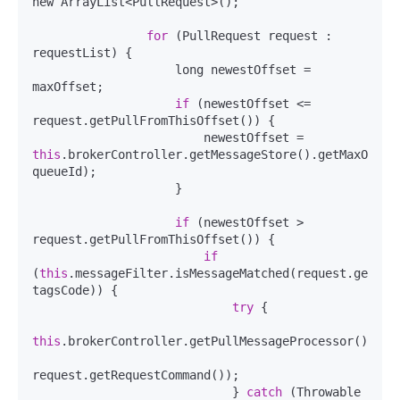
new ArrayList<PullRequest>();

for
 (PullRequest request : 
requestList) {

                    long newestOffset = 
maxOffset;

if
 (newestOffset <= 
request.getPullFromThisOffset()) {

                        newestOffset = 
this
.brokerController.getMessageStore().getMaxOffset
queueId);

                    }

if
 (newestOffset > 
request.getPullFromThisOffset()) {

if
(
this
.messageFilter.isMessageMatched(request.getSubs
tagsCode)) {

try
 {

this
.brokerController.getPullMessageProcessor().exe
request.getRequestCommand());

                            } 
catch
 (Throwable 