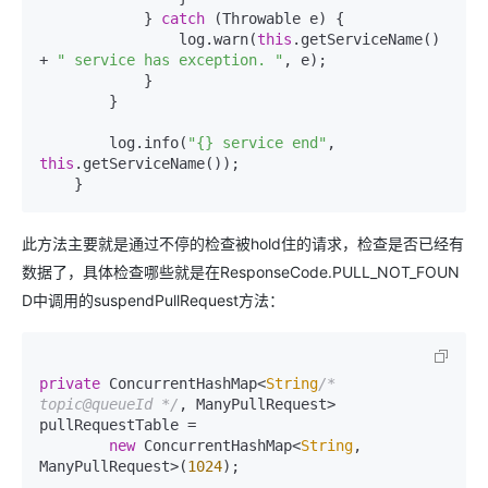
            } 
catch
 (Throwable e) {

                log.warn(
this
.getServiceName() 
+ 
" service has exception. "
, e);

            }

        }

        log.info(
"{} service end"
, 
this
.getServiceName());

此方法主要就是通过不停的检查被hold住的请求，检查是否已经有
数据了，具体检查哪些就是在ResponseCode.PULL_NOT_FOUN
D中调用的suspendPullRequest方法：
private
 ConcurrentHashMap<
String
/* 
topic@queueId */
, ManyPullRequest> 
pullRequestTable =

new 
ConcurrentHashMap
<
String
, 
ManyPullRequest>(
1024
);
