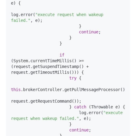
e) {

log.error(
"execute request when wakeup 
failed."
, e);

                            }

continue
;

                        }

                    }

if
(System.currentTimeMillis() >= 
(request.getSuspendTimestamp() + 
request.getTimeoutMillis())) {

try
 {

this
.brokerController.getPullMessageProcessor().exe
request.getRequestCommand());

                        } 
catch
 (Throwable e) {

                            log.error(
"execute 
request when wakeup failed."
, e);

                        }

continue
;

                    }
