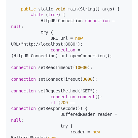
public
 static 
void
 main(String[] args) {

while
 (
true
) {

            HttpURLConnection 
connection
 = 
null
;

            try {

                URL url = 
new
URL("http://localhost:8080");

connection
 = 
(HttpURLConnection) url.openConnection();

connection
.setReadTimeout(
10000
);

connection
.setConnectTimeout(
3000
);

connection
.setRequestMethod("GET");

connection
.
connect
();

if
 (
200
 == 
connection
.getResponseCode()) {

                    BufferedReader reader = 
null
;

                    try {

                        reader = 
new
BufferedReader(
new