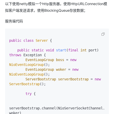
以下使用netty模拟一个http服务器，使用HttpURLConnection模
拟客户端发送请求，使用BlockingQueue存放数据；
服务端代码
public
class
Server
 {

public
static
void
start
(
final
int
 port)
throws
 Exception {

EventLoopGroup
boss
=
new
NioEventLoopGroup
();

EventLoopGroup
woker
=
new
NioEventLoopGroup
();

ServerBootstrap
serverBootstrap
=
new
ServerBootstrap
();

try
 {

serverBootstrap.channel(NioServerSocketChannel.class
woker)
