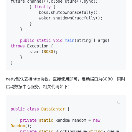
future.channel().closeFuture().sync();

        } 
finally
 {

            boss.shutdownGracefully();

            woker.shutdownGracefully();

        }

    }

public
static
void
main
(String[] args)
throws
 Exception {

        start(
8080
);

    }

netty默认支持http协议，直接使用即可，启动端口为8080；同时
启动数据中心服务，相关代码如下：
public
class
DataCenter
 {

private
static
 Random random = 
new
Random
();

private
static
 BlockingQueue<
String
> queue 