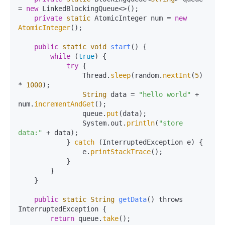
= 
new
 LinkedBlockingQueue<>();

private
static
 AtomicInteger num = 
new
AtomicInteger
();

public
static
void
start
()
{

while
 (
true
) {

try
 {

                Thread.
sleep
(random.
nextInt
(
5
) 
* 
1000
);

String
 data = 
"hello world"
 + 
num.
incrementAndGet
();

                queue.
put
(data);

                System.out.
println
(
"store 
data:"
 + data);

            } 
catch
 (InterruptedException e) {

                e.
printStackTrace
();

            }

        }

    }

public
static
String
getData
()
 throws 
InterruptedException 
{

return
 queue.
take
();
