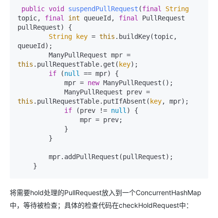
public
void
suspendPullRequest
(
final
String
topic, 
final
int
 queueId, 
final
 PullRequest 
pullRequest) {

String
key
 = 
this
.
buildKey
(topic, 
queueId);

        ManyPullRequest mpr = 
this
.
pullRequestTable
.
get
(
key
);

if
 (
null
 == mpr) {

            mpr = 
new 
ManyPullRequest
();

            ManyPullRequest prev = 
this
.
pullRequestTable
.
putIfAbsent
(
key
, mpr);

if
 (prev != 
null
) {

                mpr = prev;

            }

        }

        mpr.
addPullRequest
(pullRequest);

将需要hold处理的PullRequest放入到一个ConcurrentHashMap
中，等待被检查；具体的检查代码在checkHoldRequest中：