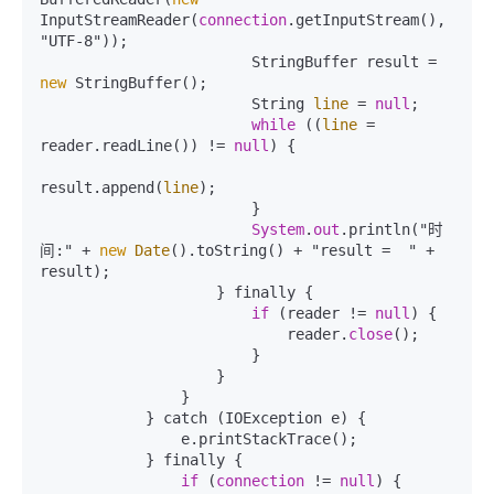
InputStreamReader(
connection
.getInputStream(), 
"UTF-8"));

                        StringBuffer result = 
new
 StringBuffer();

                        String 
line
 = 
null
;

while
 ((
line
 = 
reader.readLine()) != 
null
) {

result.append(
line
);

                        }

System
.
out
.println("时
间:" + 
new
Date
().toString() + "result =  " + 
result);

                    } finally {

if
 (reader != 
null
) {

                            reader.
close
();

                        }

                    }

                }

            } catch (IOException e) {

                e.printStackTrace();

            } finally {

if
 (
connection
 != 
null
) {
