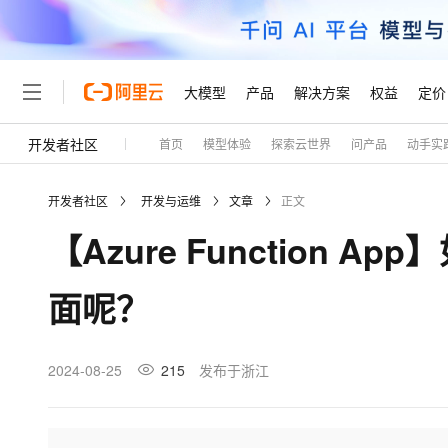
大模型
产品
解决方案
权益
定价
开发者社区
首页
模型体验
探索云世界
问产品
动手实
大模型
产品
解决方案
权益
定价
云市场
伙伴
服务
了解阿里云
精选产品
精选解决方案
普惠上云
产品定价
精选商城
成为销售伙伴
售前咨询
为什么选择阿里云
千问AI平台
开发者社区
开发与运维
文章
正文
了解云产品的定价详情
大模型服务平台百炼
千问办公，解锁你的工作
普惠上云 官方力荐
分销伙伴
在线服务
网站建设
什么是云计算
大
【Azure Function 
大模型服务与应用平台
企业级Agent产品，直接
云服务器38元/年起，超
咨询伙伴
多端小程序
技术领先
云上成本管理
售后服务
轻量应用服务器
Agency Agents：拥
官方推荐返现计划
大模型
精选产品
精选解决方案
Salesforce 国际版订阅
稳定可靠
面呢？
管理和优化成本
推荐新用户得奖励，单订单
销售伙伴合作计划
自助服务
友盟天域
安全合规
人工智能与机器学习
AI
文本生成
云数据库 RDS
HappyHorse 打造一
云工开物
无影生态合作计划
在线服务
观测云
分析师报告
高校专属算力普惠，学生认
计算
互联网应用开发
2024-08-25
215
发布于浙江
Qwen3.8-Max
HOT
Salesforce On Alibaba C
工单服务
Tuya 物联网平台阿里云
研究报告与白皮书
人工智能平台 PAI
快速拥有专属 OpenClaw
大模
Consulting Partner 合
大数据
容器
智能体时代全能旗舰模型
免费试用
短信专区
一站式AI开发、训练和推
蓝凌 OA
AI 大模型销售与服务生
现代化应用