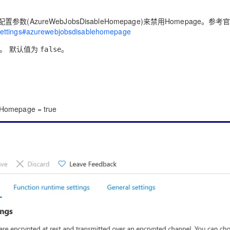
数(AzureWebJobsDisableHomepage)来禁用Homepage。参考
p-settings#azurewebjobsdisablehomepage
页。 默认值为
。
false
mepage = true