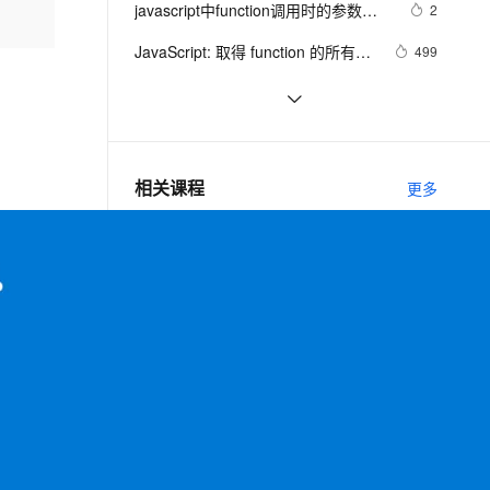
安全
javascript中function调用时的参数检
我要投诉
e-1.1-I2V
Cosyvoice-V3-Flash
2
PolarDB
上云场景组合购
Milvus 弹性伸缩功能新增节
伴
测常用办法
漫剧创作，剧本、分镜、视频高效生成
100%兼容MySQL、PostgreSQL，兼容Oracle，支持集中和分布式
覆盖90%+业务场景，专享组合折扣价
点支持范围
畅自然，细节丰富
高表现力语音合成大模型，语音克隆听感自然
VPN
JavaScript: 取得 function 的所有参
499
数名
ernetes 版 ACK
云聚AI 严选权益
AI 原生数据库服务发布
SSL 证书
Apache HTTP Server 
638
2V
Fun-ASR
，一键激活高效办公新体验
理容器应用的 K8s 服务
精选AI产品，从模型到应用全链提效
Agent 数据网关
'ap_pregsub()' Function Local 
文戏情感细腻自然，动作戏激烈拳拳到肉，实现更强表演能力
支持中英文自由切换，具备更强的噪声鲁棒性
堡垒机
Security bug in is_a function in PHP 
8
Privilege Escalation Vulnerability
AI 用量加速计划
云原生数据库 PolarDB
5.3.7 / 5.3.8
防火墙
、识别商机，让客服更高效、服务更出色。
【Python】已解决：AttributeError: 
新老同享，达量后返
Agentic Database 发布
13
相关课程
更多
‘function’ object has no attribute 
主机安全
应用
‘ELement’
互联网安全-移动APP漏洞风险与解决方案
千问办公
NEW
AI 应用及服务市场
的智能体编程平台
一站式AI生产力平台
AI 应用
伶鹊
相关电子书
更多
企业级人与Agent协作平台，接入和调度多个数字员工
智能客服平台，对话机器人、对话分析、智能外呼
大模型
大模型服务平台百炼 - 全妙
女性移动App安全攻防战
自然语言处理
应用创作平台
多模态内容创作工具，已接入 DeepSeek
数据标注
汇聚云计算的生态核能——云市场，云上APP Store
机器学习
千万级用户直播App——服务端架构设计和思考