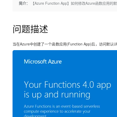
存储
天池大赛
Qwen3.7-Plus
简介：
【Azure Function App】如何修改Azure函数应用
云解析DNS
解决方案免费试用 新老
电子合同
最高领取价值200元试用
能看、能想、能动手的多模
安全
网络与CDN
AI 算法大赛
畅捷通
大数据开发治理平台 Data
AI 产品 免费试用
网络
安全
云开发大赛
Qwen3-VL-Plus
Tableau 订阅
问题描述
1亿+ 大模型 tokens 和 
可观测
入门学习赛
中间件
AI空中课堂在线直播课
云防火墙
140+云产品 免费试用
上云与迁云
云原生的云上边界网络安全
产品新客免费试用，最长1
数据库
当在Azure中创建了一个函数应用(Function App)后，
生态解决方案
大模型服务
企业出海
大模型ACA认证体验
大数据计算
助力企业全员 AI 认知与能
行业生态解决方案
千问AI平台-Token Plan
政企业务
媒体服务
开发者生态解决方案
企业服务与云通信
千问AI平台-模型体验
AI 开发和 AI 应用解决
在线体验全尺寸、多种模态
域名与网站
Happy 系列大模型
终端用户计算
Serverless
开发工具