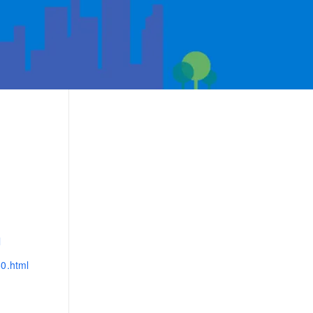
l
60.html