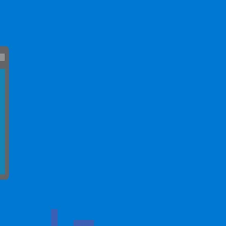
息提取
与 AI 智能体进行实时音视频通话
下一篇
从文本、图片、视频中提取结构化的属性信息
构建支持视频理解的 AI 音视频实时通话应用
t.diy 一步搞定创意建站
构建大模型应用的安全防护体系
一条命令迁移，帮你实现 OpenClaw 与
通过自然语言交互简化开发流程,全栈开发支持
通过阿里云安全产品对 AI 应用进行安全防护
Hermes Agent 记忆互通！