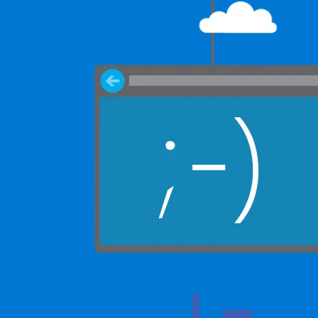
AI 应用
10分钟微调：让0.6B模型媲美235B模
多模态数据信
型
依托云原生高可用架构,实现Dify私有化部署
用1%尺寸在特定领域达到大模型90%以上效果
一个 AI 助手
超强辅助，Bol
即刻拥有 DeepSeek-R1 满血版
在企业官网、通讯软件中为客户提供 AI 客服
多种方案随心选，轻松解锁专属 DeepSeek