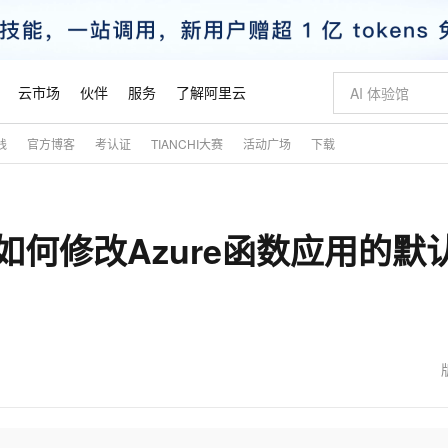
云市场
伙伴
服务
了解阿里云
践
官方博客
考认证
TIANCHI大赛
活动广场
下载
AI 特惠
数据与 API
成为产品伙伴
企业增值服务
最佳实践
价格计算器
AI 场景体
基础软件
产品伙伴合
阿里云认证
市场活动
配置报价
大模型
自助选配和估算价格
新方式
睿译宝，AI翻译排版一步到位
智启 AI 普惠权益
产品生态集成认证中心
企业支持计划
云上春晚
域名与网站
千问官方 MaaS 平台，为开发者和 Agent 而生，新用户赠送 1 亿 + tokens 额度
Qwen Aud
AI Coding
阿里云Maa
2026 阿里云
云服务器 E
为企业打
数据集
Windows
大模型认证
模型
NEW
NEW
App】如何修改Azure函数应用的默
交付可用成果
值低价云产品抢先购
上传文档即自动完成翻译和格式还原
至高享 1亿+免费 tokens，加速 Al 应用落地
提供智能易用的域名与建站服务
智能编程，一键
安全可靠、
产品生态伙伴
专家技术服务
云上奥运之旅
弹性计算合作
阿里云中企出
手机三要素
宝塔 Linux
全部认证
价格优势
有专属领域专家
GLM-5.2：长任务时代开源旗舰模型
阿里云 OPC 创新助力计划
千问大模型
即刻拥有 DeepS
AI 电商营销
对象存储 O
大模型
产品生态伙伴工作台
企业增值服务台
云栖战略参考
云存储合作计
云栖大会
身份实名认证
CentOS
训练营
推动算力普惠，释放技术红利
最高返9万
多领域专家智能体,一键组建 AI 虚拟交付团队
快速构建应用程序和网站，即刻迈出上云第一步
至高百万元 Token 补贴，加速一人公司成长
多元化、高性能、安全可靠的大模型服务
真正可用的 1M 上下文,一次完成代码全链路开发
轻松解锁专属 Dee
从图文生成到
云上的中国
数据库合作计
活动全景
短信
Docker
图片和
站式影视创作平台
Hermes Agent，打造自进化智能体
Token Plan 模型订阅计划
数字证书管理服务（原SSL证书）
5 分钟轻松部署
AI 广告创作
无影云电脑
企业成长
NEW
信息公告
看见新力量
云网络合作计
OCR 文字识别
JAVA
证享300元代金券
可视化编排打通从文字构思到成片全链路闭环
全托管，含MySQL、PostgreSQL、SQL Server、MariaDB多引擎
自主进化，持久记忆，越用越聪明
Qwen3.8-Max 首发尝鲜，限时加量 10 倍，夜间低至2折
实现全站HTTPS，呈现可信的WEB访问
图文、视频一
随时随地安
魔搭 Mode
Kimi-K3
HappyHors
NEW
loud
服务实践
官网公告
金融模力时刻
Salesforce O
版
发票查验
全能环境
Claude Code + GStack 打造工程团队
千问办公，限时限量积分加倍
Qoder
低代码高效构
AI 建站
短信服务
型
NEW
作计划
Kimi 最新旗舰模型，长程编程与推理利器
让文字生成流
计划
创新中心
魔搭 ModelSc
健康状态
理服务
让AI从“聊天伙伴”进化为能干活的“数字员工”
安装技能 GStack，拥有专属 AI 工程团队
你的AI工作搭子，覆盖日常办公高频场景
面向真实软件的智能体编程平台
0 代码专业建
客户案例
天气预报查询
操作系统
态合作计划