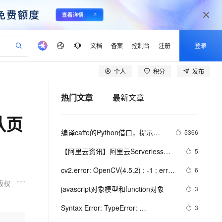
文档
备案
控制台
注册
登录
个人
积分
发布
验
作计划
器
AI 活动
专业服务
服务伙伴合作计划
开发者社区
加入我们
产品动态
服务平台百炼
阿里云 OPC 创新助力计划
热门文章
最新文章
一站式生成采购清单，支持单品或批量购买
io：打造专属 AI 语音助手
S产品伙伴计划（繁花）
峰会
CS
造的大模型服务与应用开发平台
一句话生成原生可编辑精美 PPT 文稿
AI 生产力先锋
Al MaaS 服务伙伴赋能合作
域名
博文
Careers
至高可申请百万元
Qwen3.8-Max 模型上线
认页
开启高性价比 AI 编程新体验
弹性可伸缩的云计算服务
Qwen-Audio-3.0-Realtime 端到端实时语音角色扮演
输入一句话想法, 轻松生成专业的 PPT
先锋实践拓展 AI 生产力的边界
Token 补贴，五大权
计划
海大会
伙伴信用分合作计划
商标
问答
社会招聘
编译caffe的Python借口，提示：
5366
益加速 OPC 成功
eek-V4-Pro
SS
一键部署幻兽帕鲁游戏服务器
飞天发布时刻
HOT
Open Search 向量检索版支
划
备案
电子书
校园招聘
ImportError: dynamic module 
pSeek-V4-Pro
视频创作，一键激活电商全链路生产力
稳定、安全、高性价比、高性能的云存储服务
一键购买专属联机服务器，轻松开启游戏
所见，即是所愿
持视频检索 Pipeline 功能
更多支持
【阿里云资讯】阿里云Serverless产
5
does not define module export 
划
公司注册
镜像站
视频生成
语音识别与合成
品函数服务（Function Compute）预
专属 QwenPaw
漫剧工坊：一站式动画创作平台
AI 实训营
function (PyInit__caffe)
HOT
应用身份服务 (IDaaS)
cv2.error: OpenCV(4.5.2) : -1 : error: 
6
合作伙伴培训与认证
计年底发布
划
上云迁移
站生成，高效打造优质广告素材
全接入的云上超级电脑
从聊天伙伴进化为能主动干活的本地数字员工
快速生产连贯的高质量长漫剧
从基础到进阶，Agent 创客手把手教你
OpenClaw 管理能力上线
(-5:Bad argument) in function 
版权
lScope
我要反馈
e-1.1-T2V
Qwen3-TTS-Flash
javascript对象模型和function对象
3
查询合作伙伴
‘rectangle‘
n Alibaba Cloud ISV 合作
代维服务
建企业门户网站
10 分钟搭建微信、支付宝小程序
MaxCompute MaxFrame 提
畅细腻的高质量视频
离线语音合成大模型，多语言方言自适应，低延迟高稳定
创新加速
Syntax Error: TypeError: 
ope
登录合作伙伴管理后台
3
我要建议
站，无忧落地极速上线
以可视化方式快速构建移动和 PC 门户网站
国内短信简单易用，安全可靠，秒级触达，全球覆盖200+国家和地区。
高效部署网站，快速应用到小程序
供自动弹性内存功能
this.getOptions is not a function