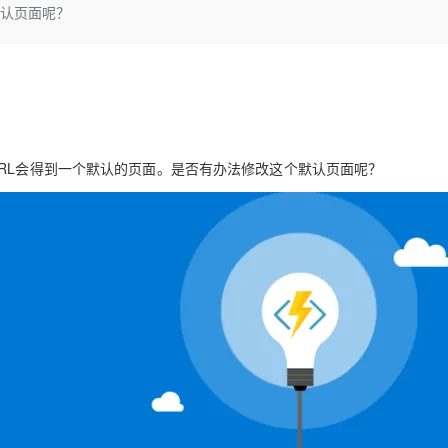
Deepseek-v4-pro
HappyHors
的默认页面呢？
同享
万小智 AI 建站低至 15元/月
Qoder CN
AI 短剧/漫剧
云原生数据库 
快递物流查询
WordPress
成为服务伙
高校合作
点，立即开启云上创新
覆盖公网/内网、递归/权威、移动APP等全场景解析服务
送.CN域名，送备案服务码
基于千问大模型等，支持代码智能生成、研发智能问答
AI助力短剧
态智能体模型
旗舰 MoE 大模型，百万上下文与顶尖推理能力
图生视频，流
Ubuntu
服务生态伙伴
云工开物
企业应用
Works
Night Plan 支持 Qwen 3.8-Max
云原生大数据计算服务 MaxCompute
AI 办公
容器服务 Kub
NEW
GLM-5.2
Wan2.7-T
Red Hat
30+ 款产品免费体验
Data Agent 驱动的一站式 Data+AI 开发治理平台
夜间 5 折，Qwen/Meoo/TokenPlan 客户专享
面向分析的企业级SaaS模式云数据仓库
AI智能应用
提供一站式管
科研合作
视觉 Coding、空间感知、多模态思考等全面升级
1M上下文，专为长程任务能力而生
ERP
堂（旗舰版）
SUSE
智能客服
CRM
防护产品
2个月
自动承接线索
访问默认URL会得到一个默认的页面。是否有办法修改这个默认页面呢？
建站小程序
OA 办公系统
AI 应用构建
大模型原生
力提升
财税管理
模板建站
Qoder
大模型服务平台百炼-应用模版
HOT
NEW
面向真实软件
个人版上线、团队版降价；千问3.8-Max首发发尝鲜
丰富多元化的应用模版和解决方案
400电话
定制建站
万有无界
大模型服务平台百炼-智能体
方案
广告营销
模板小程序
的模型效果
灵活可视化地构建企业级 Agent
定制小程序
秒悟
人工智能平台 PAI
APP 开发
云端极速 AI 
新一代 AI 视频生成模型，深度适配广告营销等场景
AI Native 的算法工程平台，一站式完成建模、训练、推理服务部署
建站系统