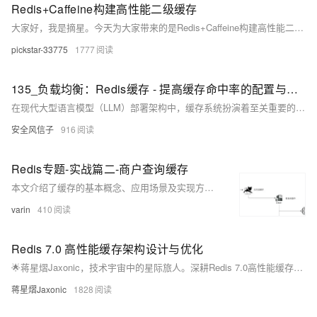
Redis+Caffeine构建高性能二级缓存
大家好，我是摘星。今天为大家带来的是Redis+Caffeine构建高性能二级缓存，废话不多说直接开始~
pickstar-33775
1777
135_负载均衡：Redis缓存 - 提高缓存命中率的配置与最佳实践
在现代大型语言模型（LLM）部署架构中，缓存系统扮演着至关重要的角色。随着LLM应用规模的不断扩大和用户需求的持续增长，如何构建高效、可靠的缓存架构成为系统性能优化的核心挑战。Redis作为业界领先的内存数据库，因其高性能、丰富的数据结构和灵活的配置选项，已成为LLM部署中首选的缓存解决方案。
安全风信子
916
Redis专题-实战篇二-商户查询缓存
本文介绍了缓存的基本概念、应用场景及实现方式，涵盖Redis缓存设计、缓存更新策略、缓存穿透问题及其解决方案。重点讲解了缓存空对象与布隆过滤器的使用，并通过代码示例演示了商铺查询的缓存优化实践。
varin
410
Redis 7.0 高性能缓存架构设计与优化
🌟蒋星熠Jaxonic，技术宇宙中的星际旅人。深耕Redis 7.0高性能缓存架构，探索函数化编程、多层缓存、集群优化与分片消息系统，用代码在二进制星河中谱写极客诗篇。
蒋星熠Jaxonic
1828