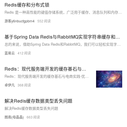
Redis缓存和分布式锁
Redis 是一种高性能的键值存储系统，广泛用于缓存、消息队列和内存数据库。其典型应用包括缓解关系型数据库压力，通过缓存热点数据提高查询效率，支持高并发访问。此外，Redis 还可用于实现分布式锁，解决分布式系统中的资源竞争问题。文章还探讨了缓存的更新策略、缓存穿透与雪崩的解决方案，以及 Redlock 算法等关键技术。
游客y6nbucfgpbrn4
552
基于Spring Data Redis与RabbitMQ实现字符串缓存和计数功能（数据同步）
总的来说，借助Spring Data Redis和RabbitMQ，我们可以轻松实现字符串缓存和计数的功能。而关键的部分不过是一些"厨房的套路"，一旦你掌握了这些套路，那么你就像厨师一样可以准备出一道道饕餮美食了。通过这种方式促进数据处理效率无疑将大大提高我们的生产力。
蓝易云
412
Redis：现代服务端开发的缓存基石与电商实践-优雅草卓伊凡
Redis：现代服务端开发的缓存基石与电商实践-优雅草卓伊凡
卓伊凡
368
解决Redis缓存数据类型丢失问题
解决Redis缓存数据类型丢失问题
图南(母晶晶)
663