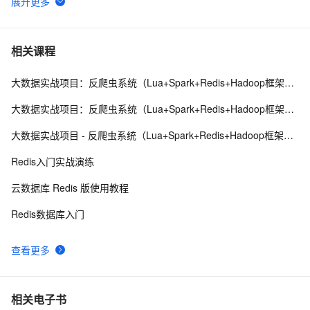
图片缓存优化
9
6
应对Memcached缓存失效，导致高并发查询DB的四种思
2
7
相关课程
路(l转)
大数据实战项目：反爬虫系统（Lua+Spark+Redis+Hadoop框架搭建）第二阶段
ASP.Net中的缓存方案（不仅仅是Cache和Session）（我
4
8
在CSDN上和别人的争论）
大数据实战项目：反爬虫系统（Lua+Spark+Redis+Hadoop框架搭建）第五阶段
Springboot整合缓存
9
9
大数据实战项目 - 反爬虫系统（Lua+Spark+Redis+Hadoop框架搭建）第六阶段
Vue3实现页面缓存
8
10
Redis入门实战演练
云数据库 Redis 版使用教程
Redis数据库入门
查看更多
相关电子书