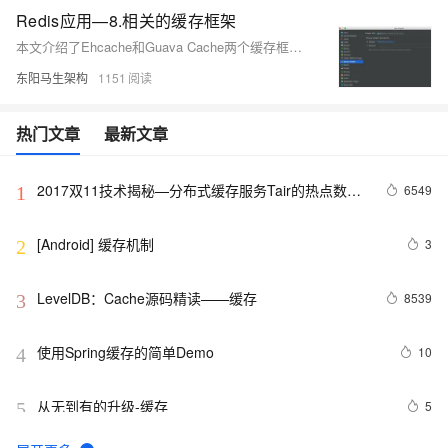
Redis应用—8.相关的缓存框架
本文介绍了Ehcache和Guava Cache两个缓存框架及其使用方法，以及如何自定义缓存。主要内容包括：Ehcache缓存框架、Guava Cache缓存框架、自定义缓存。总结：Ehcache适合用作本地缓存或与Redis结合使用，Guava Cache则提供了更灵活的缓存管理和更高的并发性能。自定义缓存可以根据具体需求选择不同的数据结构和引用类型来实现特定的缓存策略。
东阳马生架构
1151
热门文章
最新文章
2017双11技术揭秘—分布式缓存服务Tair的热点数据
6549
1
散列机制
[Android] 缓存机制
3
2
LevelDB：Cache源码精读——缓存
8539
3
使用Spring缓存的简单Demo
10
4
从无到有的升级-缓存
5
5