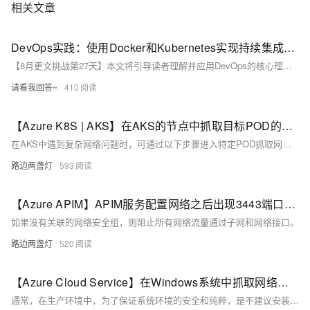
相关文章
DevOps实践：使用Docker和Kubernetes实现持续集成和部署网络安全的守护盾：加密技术与安全意识的重要性
【8月更文挑战第27天】本文将引导读者理解并应用DevOps的核心理念，通过Docker和Kubernetes的实战案例，深入探讨如何在现代软件开发中实现自动化的持续集成和部署。文章不仅提供理论知识，还结合真实示例，旨在帮助开发者提升效率，优化工作流程。
请看我回答~
410
【Azure K8S | AKS】在AKS的节点中抓取目标POD的网络包方法分享
在AKS中遇到复杂网络问题时，可通过以下步骤进入特定POD抓取网络包进行分析：1. 使用`kubectl get pods`确认Pod所在Node；2. 通过`kubectl node-shell`登录Node；3. 使用`crictl ps`找到Pod的Container ID；4. 获取PID并使用`nsenter`进入Pod的网络空间；5. 在`/var/tmp`目录下使用`tcpdump`抓包。完成后按Ctrl+C停止抓包。
路边两盏灯
593
【Azure APIM】APIM服务配置网络之后出现3443端口不通，Management Endpoint不健康状态
如果没有关联的网络安全组，则阻止所有网络流量通过子网和网络接口。
路边两盏灯
520
【Azure Cloud Service】在Windows系统中抓取网络包 ( 不需要另外安全抓包工具）
通常，在生产环境中，为了保证系统环境的安全和纯粹，是不建议安装其它软件或排查工具（如果可以安装，也是需要走审批流程）。 本文将介绍一种，不用安装Wireshark / tcpdump 等工具，使用Windows系统自带的 netsh trace 命令来获取网络包的步骤