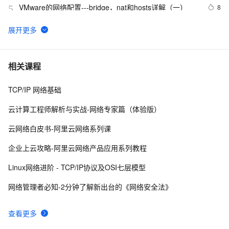
VMware的网络配置---bridge，nat和hosts详解（一）
8
5
27、深入理解计算机系统笔记，网络编程
6
6
TPAMI 2024：计算机视觉中基于图神经网络和图
6
7
相关课程
Transformers的方法和最新进展
TCP/IP 网络基础
网络协议基础：HTTP请求与响应详解
10
8
云计算工程师解析与实战-网络专家篇（体验版）
什么是蜜罐，在当前网络安全形势下，蜜罐能提供哪些
11
9
云网络白皮书-阿里云网络系列课
帮助
思科网络设备故障排除方法的详细步骤解析
9
10
企业上云攻略-阿里云网络产品应用系列教程
Linux网络进阶 - TCP/IP协议及OSI七层模型
网络管理者必知-2分钟了解新出台的《网络安全法》
查看更多