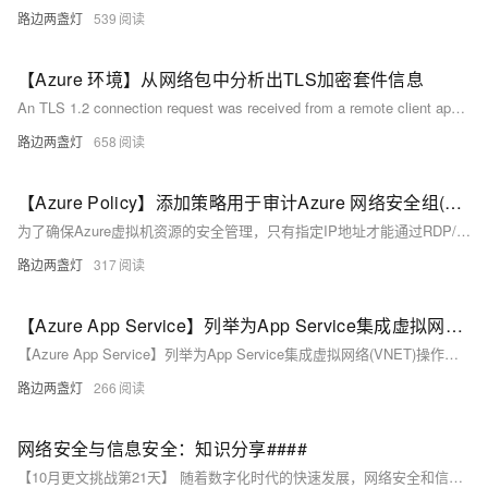
路边两盏灯
539
【Azure 环境】从网络包中分析出TLS加密套件信息
An TLS 1.2 connection request was received from a remote client application, but non of the cipher suites supported by the client application are supported by the server. The connection request has failed. 从远程客户端应用程序收到 TLS 1.2 连接请求，但服务器不支持客户端应用程序支持的任何密码套件。连接请求失败。
路边两盏灯
658
【Azure Policy】添加策略用于审计Azure 网络安全组(NSG)规则 -- 只能特定的IP地址允许3389/22端口访问
为了确保Azure虚拟机资源的安全管理，只有指定IP地址才能通过RDP/SSH远程访问。解决方案包括使用Azure Policy服务扫描所有网络安全组（NSG），检查入站规则中的3389和22端口，并验证源地址是否在允许的IP列表中。不符合条件的NSG规则将被标记为非合规。通过编写特定的Policy Rule并定义允许的IP地址参数，实现集中管控和合规性检查。
路边两盏灯
317
【Azure App Service】列举为App Service集成虚拟网络(VNET)操作时所需要的最小权限
【Azure App Service】列举为App Service集成虚拟网络(VNET)操作时所需要的最小权限
路边两盏灯
266
网络安全与信息安全：知识分享####
【10月更文挑战第21天】 随着数字化时代的快速发展，网络安全和信息安全已成为个人和企业不可忽视的关键问题。本文将探讨网络安全漏洞、加密技术以及安全意识的重要性，并提供一些实用的建议，帮助读者提高自身的网络安全防护能力。 ####