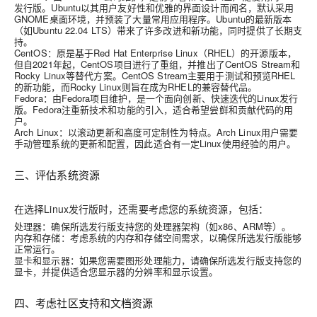
发行版。Ubuntu以其用户友好性和优雅的界面设计而闻名，默认采用
GNOME桌面环境，并预装了大量常用应用程序。Ubuntu的最新版本
（如Ubuntu 22.04 LTS）带来了许多改进和新功能，同时提供了长期支
持。
CentOS
：原是基于Red Hat Enterprise Linux（RHEL）的开源版本，
但自2021年起，CentOS项目进行了重组，并推出了CentOS Stream和
Rocky Linux等替代方案。CentOS Stream主要用于测试和预览RHEL
的新功能，而Rocky Linux则旨在成为RHEL的兼容替代品。
Fedora
：由Fedora项目维护，是一个面向创新、快速迭代的Linux发行
版。Fedora注重新技术和功能的引入，适合希望尝鲜和贡献代码的用
户。
Arch Linux
：以滚动更新和高度可定制性为特点。Arch Linux用户需要
手动管理系统的更新和配置，因此适合有一定Linux使用经验的用户。
三、评估系统资源
在选择Linux发行版时，还需要考虑您的系统资源，包括：
处理器
：确保所选发行版支持您的处理器架构（如x86、ARM等）。
内存和存储
：考虑系统的内存和存储空间需求，以确保所选发行版能够
正常运行。
显卡和显示器
：如果您需要图形处理能力，请确保所选发行版支持您的
显卡，并提供适合您显示器的分辨率和显示设置。
四、考虑社区支持和文档资源