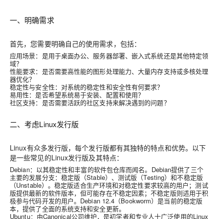
一、明确需求
首先，您需要明确自己的使用需求，包括：
应用场景
：是用于桌面办公、服务器部署、嵌入式系统还是其他特定领
域？
性能要求
：是否需要高性能的图形处理能力、大量内存支持或多核处理
器优化？
稳定性与安全性
：对系统的稳定性和安全性有何要求？
易用性
：是否希望系统易于安装、配置和使用？
社区支持
：是否需要活跃的社区支持来解决遇到的问题？
二、考虑Linux发行版
Linux有众多发行版，每个发行版都有其独特的特点和优势。以下
是一些常见的Linux发行版及其特点：
Debian
：以其稳定性和丰富的软件包仓库而闻名。Debian提供了三个
主要的发展分支：稳定版（Stable）、测试版（Testing）和不稳定版
（Unstable）。稳定版适合生产环境和对稳定性要求较高的用户；测试
版提供最新的软件版本，但可能存在不稳定因素；不稳定版则适用于积
极参与代码开发的用户。Debian 12.4（Bookworm）是当前的稳定版
本，提供了全面的系统支持和安全更新。
Ubuntu
：由Canonical公司维护，是初学者和专业人士广泛使用的Linux