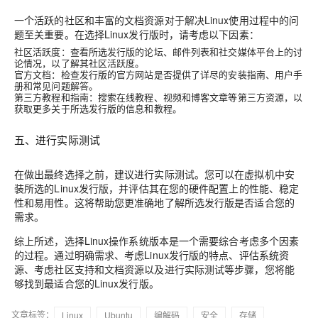
一个活跃的社区和丰富的文档资源对于解决Linux使用过程中的问
题至关重要。在选择Linux发行版时，请考虑以下因素：
社区活跃度
：查看所选发行版的论坛、邮件列表和社交媒体平台上的讨
论情况，以了解其社区活跃度。
官方文档
：检查发行版的官方网站是否提供了详尽的安装指南、用户手
册和常见问题解答。
第三方教程和指南
：搜索在线教程、视频和博客文章等第三方资源，以
获取更多关于所选发行版的信息和教程。
五、进行实际测试
在做出最终选择之前，建议进行实际测试。您可以在虚拟机中安
装所选的Linux发行版，并评估其在您的硬件配置上的性能、稳定
性和易用性。这将帮助您更准确地了解所选发行版是否适合您的
需求。
综上所述，选择Linux操作系统版本是一个需要综合考虑多个因素
的过程。通过明确需求、考虑Linux发行版的特点、评估系统资
源、考虑社区支持和文档资源以及进行实际测试等步骤，您将能
够找到最适合您的Linux发行版。
文章标签：
Linux
Ubuntu
编解码
安全
存储