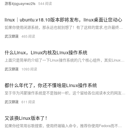
游客4jqguaynwz2fs
544
linux｜ubuntu.v18.10版本即将发布，linux桌面让您动心
如果你使用闭源系统，那永远也就别想了！有了这样的需求,也许最终将linux带到人类大众通用市场的是我们中国!
武汉肆晟
465
什么Linux，Linux内核及Linux操作系统
上面只是简单的介绍了一下Linux操作系统的几个核心组件，其实Linux的整体架构要复杂的多。单纯从Linux内核的角度，它要管理CPU、内存、网卡、硬盘和输入输出等设备，因此内核本身分为进程调度，内存管理，虚拟文件系统，网络接口等4个核心子系统。
武汉肆晟
1093
都什么年代了，你还不懂啥是Linux操作系统
至于华为鸿蒙操作系统是不是独树一帜，这个留给各位阅读本文的网友们来讨论
武汉肆晟
611
又该换Linux版本了！
如果你经常用谷歌搜索，使用终端输入命令，推荐你使用Fedora而不是Ubuntu。 如果你不是一个技术用户或程序员，仍推荐使用Ubuntu，还不动手去试试，别忘了将你的体验留在评论区哦~