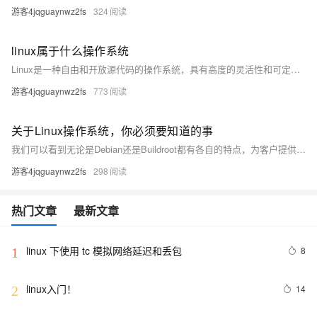
游客4jqguaynwz2fs
324
linux属于什么操作系统
Linux是一种自由和开放源代码的操作系统，具有高度的灵活性和可定制性。与常见的操作系统如Windows和macOS相比，Linux具有自由、安全和稳定等优势。Linux已广泛应用于服务器、桌面电脑、超级计算机和嵌入式设备等领域，并且在未来的发展前景广阔。由于其自由和开放源代码的特性，Linux还促进了计算机技术和社区的发展，为全球的计算机用户提供了更多的选择和可能性。
游客4jqguaynwz2fs
773
关于Linux操作系统，你必须要知道的事
我们可以看到无论是Debian还是Buildroot都有各自的特点，为客户提供了更大的选择空间和灵活性，大家可以根据自己的需求选择合适的版本来满足终端用户的体验和功能需求。从平技术将会一直关注更多更安全、灵敏、易于开发的Linux版本，做好适配工作，不断为客户带来“简单开发、方便应用”的使用体验。
游客4jqguaynwz2fs
298
热门文章
最新文章
linux 下使用 tc 模拟网络延迟和丢包
8
1
linux入门！
14
2