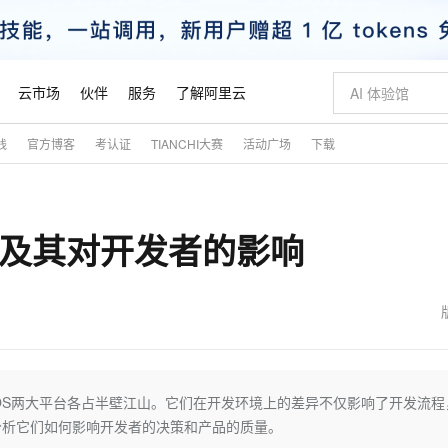
云市场
伙伴
服务
了解阿里云
践
官方博客
考认证
TIANCHI大赛
活动广场
下载
AI 特惠
数据与 API
成为产品伙伴
企业增值服务
最佳实践
价格计算器
AI 场景体
基础软件
产品伙伴合
阿里云认证
市场活动
配置报价
大模型
自助选配和估算价格
新方式
睿译宝，AI翻译排版一步到位
智启 AI 普惠权益
产品生态集成认证中心
企业支持计划
云上春晚
域名与网站
千问官方 MaaS 平台，为开发者和 Agent 而生，新用户赠送 1 亿 + tokens 额度
Qwen Aud
AI Coding
阿里云Maa
2026 阿里云
云服务器 E
为企业打
数据集
Windows
大模型认证
模型
NEW
NEW
异及其对开发者的影响
交付可用成果
值低价云产品抢先购
上传文档即自动完成翻译和格式还原
至高享 1亿+免费 tokens，加速 Al 应用落地
提供智能易用的域名与建站服务
智能编程，一键
安全可靠、
产品生态伙伴
专家技术服务
云上奥运之旅
弹性计算合作
阿里云中企出
手机三要素
宝塔 Linux
全部认证
价格优势
有专属领域专家
GLM-5.2：长任务时代开源旗舰模型
阿里云 OPC 创新助力计划
千问大模型
即刻拥有 DeepS
AI 电商营销
对象存储 O
大模型
产品生态伙伴工作台
企业增值服务台
云栖战略参考
云存储合作计
云栖大会
身份实名认证
CentOS
训练营
推动算力普惠，释放技术红利
最高返9万
多领域专家智能体,一键组建 AI 虚拟交付团队
快速构建应用程序和网站，即刻迈出上云第一步
至高百万元 Token 补贴，加速一人公司成长
多元化、高性能、安全可靠的大模型服务
真正可用的 1M 上下文,一次完成代码全链路开发
轻松解锁专属 Dee
从图文生成到
云上的中国
数据库合作计
活动全景
短信
Docker
图片和
站式影视创作平台
Hermes Agent，打造自进化智能体
Token Plan 模型订阅计划
数字证书管理服务（原SSL证书）
5 分钟轻松部署
AI 广告创作
无影云电脑
企业成长
NEW
信息公告
看见新力量
云网络合作计
OCR 文字识别
JAVA
证享300元代金券
可视化编排打通从文字构思到成片全链路闭环
全托管，含MySQL、PostgreSQL、SQL Server、MariaDB多引擎
自主进化，持久记忆，越用越聪明
Qwen3.8-Max 首发尝鲜，限时加量 10 倍，夜间低至2折
实现全站HTTPS，呈现可信的WEB访问
图文、视频一
随时随地安
魔搭 Mode
Kimi-K3
HappyHors
NEW
loud
服务实践
官网公告
金融模力时刻
Salesforce O
版
发票查验
全能环境
Claude Code + GStack 打造工程团队
千问办公，限时限量积分加倍
Qoder
低代码高效构
AI 建站
短信服务
iOS两大平台各占半壁江山。它们在开发环境上的差异不仅影响了开发流程
型
NEW
作计划
Kimi 最新旗舰模型，长程编程与推理利器
让文字生成流
计划
创新中心
魔搭 ModelSc
健康状态
理服务
让AI从“聊天伙伴”进化为能干活的“数字员工”
安装技能 GStack，拥有专属 AI 工程团队
你的AI工作搭子，覆盖日常办公高频场景
面向真实软件的智能体编程平台
0 代码专业建
分析它们如何影响开发者的决策和产品的质量。
客户案例
天气预报查询
操作系统
态合作计划