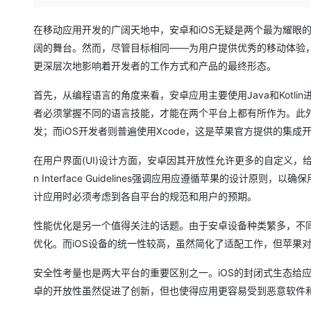
存储
天池大赛
Qwen3.7-Plus
云解析DNS
解决方案免费试用 新老
电子合同
最高领取价值200元试用
能看、能想、能动手的多模
安全
网络与CDN
在移动应用开发的广阔天地中，安卓和iOS无疑是两个最为耀眼
AI 算法大赛
畅捷通
阔的舞台。然而，尽管目标相同——为用户提供优秀的移动体验
大数据开发治理平台 Data
AI 产品 免费试用
网络
安全
云开发大赛
Qwen3-VL-Plus
Tableau 订阅
更深层次地影响着开发者的工作方式和产品的最终形态。
1亿+ 大模型 tokens 和 
可观测
入门学习赛
中间件
AI空中课堂在线直播课
首先，从编程语言的角度来看，安卓应用主要使用Java和Kotlin进行
云防火墙
140+云产品 免费试用
上云与迁云
云原生的云上边界网络安全
产品新客免费试用，最长1
者必须掌握不同的语言技能，才能在两个平台上都有所作为。此外，安
数据库
生态解决方案
发；而iOS开发者则普遍使用Xcode，这是苹果官方提供的集
大模型服务
企业出海
大模型ACA认证体验
大数据计算
助力企业全员 AI 认知与能
行业生态解决方案
在用户界面(UI)设计方面，安卓因其开放性允许更多的自定义，
千问AI平台-Token Plan
政企业务
媒体服务
n Interface Guidelines强调应用应遵循苹果的设
开发者生态解决方案
计应用时必须考虑到各自平台的规范和用户的预期。
企业服务与云通信
千问AI平台-模型体验
AI 开发和 AI 应用解决
在线体验全尺寸、多种模态
性能优化是另一个值得关注的话题。由于安卓设备种类繁多，不
域名与网站
优化。而iOS设备的统一性较高，虽然简化了适配工作，但苹果
Happy 系列大模型
终端用户计算
安全性考量也是两大平台的重要区别之一。iOS的封闭式生态给
Serverless
卓的开放性虽然促进了创新，但也使得应用更容易受到恶意软件
开发工具