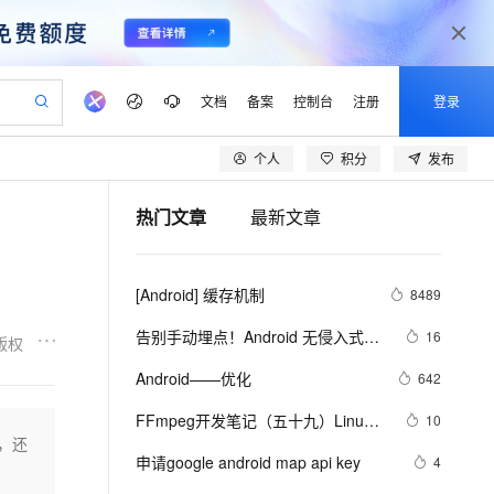
文档
备案
控制台
注册
登录
个人
积分
发布
验
作计划
器
AI 活动
专业服务
服务伙伴合作计划
开发者社区
加入我们
产品动态
服务平台百炼
阿里云 OPC 创新助力计划
热门文章
最新文章
一站式生成采购清单，支持单品或批量购买
io：打造专属 AI 语音助手
S产品伙伴计划（繁花）
峰会
CS
造的大模型服务与应用开发平台
一句话生成原生可编辑精美 PPT 文稿
AI 生产力先锋
Al MaaS 服务伙伴赋能合作
域名
博文
Careers
至高可申请百万元
Qwen3.8-Max 模型上线
开启高性价比 AI 编程新体验
弹性可伸缩的云计算服务
Qwen-Audio-3.0-Realtime 端到端实时语音角色扮演
输入一句话想法, 轻松生成专业的 PPT
先锋实践拓展 AI 生产力的边界
Token 补贴，五大权
计划
海大会
伙伴信用分合作计划
商标
问答
社会招聘
[Android] 缓存机制
8489
益加速 OPC 成功
eek-V4-Pro
SS
一键部署幻兽帕鲁游戏服务器
飞天发布时刻
HOT
Open Search 向量检索版支
划
备案
电子书
校园招聘
pSeek-V4-Pro
视频创作，一键激活电商全链路生产力
稳定、安全、高性价比、高性能的云存储服务
一键购买专属联机服务器，轻松开启游戏
所见，即是所愿
持视频检索 Pipeline 功能
更多支持
告别手动埋点！Android 无侵入式数
16
版权
划
公司注册
镜像站
视频生成
语音识别与合成
据采集方案深度解析
专属 QwenPaw
漫剧工坊：一站式动画创作平台
AI 实训营
HOT
应用身份服务 (IDaaS)
Android——优化
642
合作伙伴培训与认证
划
上云迁移
站生成，高效打造优质广告素材
全接入的云上超级电脑
从聊天伙伴进化为能主动干活的本地数字员工
快速生产连贯的高质量长漫剧
从基础到进阶，Agent 创客手把手教你
OpenClaw 管理能力上线
lScope
我要反馈
e-1.1-T2V
Qwen3-TTS-Flash
FFmpeg开发笔记（五十九）Linux
10
查询合作伙伴
n Alibaba Cloud ISV 合作
代维服务
建企业门户网站
10 分钟搭建微信、支付宝小程序
，还
MaxCompute MaxFrame 提
编译ijkplayer的Android平台so库
畅细腻的高质量视频
离线语音合成大模型，多语言方言自适应，低延迟高稳定
创新加速
申请google android map api key
ope
登录合作伙伴管理后台
4
我要建议
站，无忧落地极速上线
以可视化方式快速构建移动和 PC 门户网站
国内短信简单易用，安全可靠，秒级触达，全球覆盖200+国家和地区。
高效部署网站，快速应用到小程序
供自动弹性内存功能