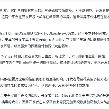
Deepseek-v4-pro
HappyHors
同享
万小智 AI 建站低至 15元/月
Qoder CN
AI 短剧/漫剧
云原生数据库 
快递物流查询
WordPress
成为服务伙
高校合作
点，立即开启云上创新
覆盖公网/内网、递归/权威、移动APP等全场景解析服务
送.CN域名，送备案服务码
基于千问大模型等，支持代码智能生成、研发智能问答
AI助力短剧
态智能体模型
旗舰 MoE 大模型，百万上下文与顶尖推理能力
图生视频，流
的明星。它们各自拥有庞大的用户基础和市场份额，为全球的应用开发者
Ubuntu
服务生态伙伴
，这两个平台在开发环境上却存在着显著的差异。这些差异不仅体现在技
云工开物
企业应用
Works
Night Plan 支持 Qwen 3.8-Max
云原生大数据计算服务 MaxCompute
AI 办公
容器服务 Kub
NEW
GLM-5.2
Wan2.7-T
Red Hat
30+ 款产品免费体验
Data Agent 驱动的一站式 Data+AI 开发治理平台
夜间 5 折，Qwen/Meoo/TokenPlan 客户专享
面向分析的企业级SaaS模式云数据仓库
AI智能应用
提供一站式管
科研合作
视觉 Coding、空间感知、多模态思考等全面升级
1M上下文，专为长程任务能力而生
ERP
堂（旗舰版）
SUSE
开发，而iOS应用则以Swift和Objective-C为主。这一基本的不同决
智能客服
CRM
防护产品
2个月
自动承接线索
卓的开发工具主要是Android Studio，它提供了丰富的功能和插件
建站小程序
成开发环境，以其强大的界面设计和调试功能著称。
OA 办公系统
AI 应用构建
大模型原生
力提升
财税管理
模板建站
给予了设计师和开发者更大的自由度。相比之下，iOS则更加注重一致性，其
Qoder
大模型服务平台百炼-应用模版
HOT
NEW
面向真实软件
计原则，以确保用户在各个应用间获得统一的操作体验。这种设计理念的差异，要求开
个人版上线、团队版降价；千问3.8-Max首发发尝鲜
丰富多元化的应用模版和解决方案
400电话
定制建站
万有无界
大模型服务平台百炼-智能体
方案
广告营销
模板小程序
的模型效果
灵活可视化地构建企业级 Agent
同硬件配置对应用的性能表现有着直接影响，开发者需要花费更多精力进
定制小程序
对应用性能的要求极为严格，这也迫使开发者不得不精益求精。
秒悟
人工智能平台 PAI
APP 开发
云端极速 AI 
新一代 AI 视频生成模型，深度适配广告营销等场景
AI Native 的算法工程平台，一站式完成建模、训练、推理服务部署
应用安全提供了更多的保障，开发者可以相对放心地专注于产品功能的开
建站系统
和病毒的攻击，因此开发者在安卓平台上需要更加重视数据加密和安全防