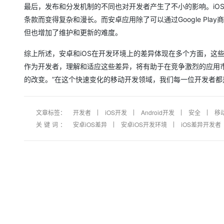
大模型解决方案
最后，发布和分发机制的不同也对开发者产生了不小的影响。iOS应
条款而变得复杂和漫长。而安卓应用除了可以通过Google Pl
迁移与运维管理
快速部署 Dify，高效搭建 
但也增加了维护和更新的难度。
专有云
综上所述，安卓和iOS在开发环境上的差异体现在多个方面，这
10 分钟在聊天系统中增加
作为开发者，理解和适应这些差异，将有助于在竞争激烈的应用
的改变。”在这个快速变化的移动开发领域，我们每一位开发者
文章标签：
开发者
iOS开发
Android开发
安全
移
关键词：
安卓iOS差异
安卓iOS开发环境
iOS差异开发者