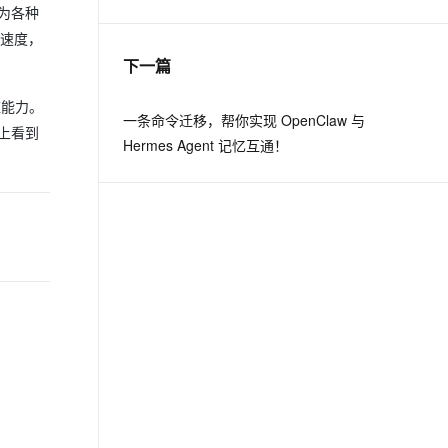
因为各种
的速度，
息提取
与 AI 智能体进行实时音视频通话
下一篇
从文本、图片、视频中提取结构化的属性信息
构建支持视频理解的 AI 音视频实时通话应用
应能力。
t.diy 一步搞定创意建站
构建大模型应用的安全防护体系
一条命令迁移，帮你实现 OpenClaw 与
上看到
通过自然语言交互简化开发流程,全栈开发支持
通过阿里云安全产品对 AI 应用进行安全防护
Hermes Agent 记忆互通！