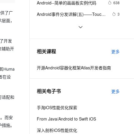
安全
Android--简单的画画板实例代码
我要投诉
e-1.1-I2V
Cosyvoice-V3-Flash
638
PolarDB
上云场景组合购
Milvus 弹性伸缩功能新增节
伴
漫剧创作，剧本、分镜、视频高效生成
100%兼容MySQL、PostgreSQL，兼容Oracle，支持集中和分布式
覆盖90%+业务场景，专享组合折扣价
点支持范围
畅自然，细节丰富
高表现力语音合成大模型，语音克隆听感自然
提供了广
VPN
Android事件分发详解(五)——Touch
3
术层面，
事件传递验证
ernetes 版 ACK
云聚AI 严选权益
AI 原生数据库服务发布
SSL 证书
Android Socket与服务器通信通用
519
2V
Fun-ASR
，一键激活高效办公新体验
理容器应用的 K8s 服务
精选AI产品，从模型到应用全链提效
Agent 数据网关
Demo
文戏情感细腻自然，动作戏激烈拳拳到肉，实现更强表演能力
支持中英文自由切换，具备更强的噪声鲁棒性
堡垒机
Android布局变化时动画效果的现实
513
定了开发
AI 用量加速计划
云原生数据库 PolarDB
(一)
防火墙
、识别商机，让客服更高效、服务更出色。
android launcher2
新老同享，达量后返
Agentic Database 发布
654
来辅助开
相关课程
更多
主机安全
应用
开源Android容器化框架Atlas开发者指南
Huma
千问办公
NEW
AI 应用及服务市场
的智能体编程平台
一站式AI生产力平台
发者在设
AI 应用
伶鹊
相关电子书
更多
企业级人与Agent协作平台，接入和调度多个数字员工
智能客服平台，对话机器人、对话分析、智能外呼
大模型
行适配和
大模型服务平台百炼 - 全妙
手淘iOS性能优化探索
自然语言处理
应用创作平台
多模态内容创作工具，已接入 DeepSeek
发。而安
From Java/Android to Swift iOS
数据标注
护措施。
机器学习
深入剖析iOS性能优化