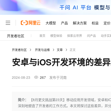
大模型
产品
解决方案
权益
定价
开发者社区
首页
模型体验
探索云世界
问产品
动手实
大模型
产品
解决方案
权益
定价
云市场
伙伴
服务
了解阿里云
精选产品
精选解决方案
普惠上云
产品定价
精选商城
成为销售伙伴
售前咨询
为什么选择阿里云
千问AI平台
开发者社区
开发与运维
文章
正文
了解云产品的定价详情
大模型服务平台百炼
千问办公，解锁你的工作
普惠上云 官方力荐
分销伙伴
在线服务
网站建设
什么是云计算
大
安卓与iOS开发环境的差
大模型服务与应用平台
企业级Agent产品，直接
云服务器38元/年起，超
咨询伙伴
多端小程序
技术领先
云上成本管理
售后服务
轻量应用服务器
Agency Agents：拥
官方推荐返现计划
大模型
精选产品
精选解决方案
Salesforce 国际版订阅
稳定可靠
管理和优化成本
推荐新用户得奖励，单订单
销售伙伴合作计划
2024-08-23
267
发布于河南
自助服务
友盟天域
安全合规
人工智能与机器学习
AI
文本生成
云数据库 RDS
HappyHorse 打造一
云工开物
无影生态合作计划
在线服务
观测云
分析师报告
高校专属算力普惠，学生认
计算
互联网应用开发
Qwen3.8-Max
HOT
Salesforce On Alibaba C
工单服务
Tuya 物联网平台阿里云
研究报告与白皮书
人工智能平台 PAI
快速拥有专属 OpenClaw
简介：
【8月更文挑战第23天】移动应用开发领域，安卓和
大模
Consulting Partner 合
大数据
容器
智能体时代全能旗舰模型
免费试用
短信专区
一站式AI开发、训练和推
深刻地塑造了开发者的工作方式。本文将探讨这些差异，并
蓝凌 OA
AI 大模型销售与服务生
现代化应用