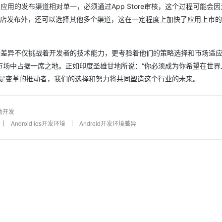
用的发布渠道相对单一，必须通过App Store审核，这个过程可能会
ay商店发布外，还可以选择其他多个渠道，这在一定程度上加快了应用上市
AI 应用
10分钟微调：让0.6B模型媲美235B模
多模态数据信
型
依托云原生高可用架构,实现Dify私有化部署
用1%尺寸在特定领域达到大模型90%以上效果
些差异不仅挑战着开发者的技术能力，更考验着他们的策略选择和市场适
一个 AI 助手
超强辅助，Bol
市场中占据一席之地。正如印度圣雄甘地所说：“你必须成为你希望在世界
即刻拥有 DeepSeek-R1 满血版
在企业官网、通讯软件中为客户提供 AI 客服
多种方案随心选，轻松解锁专属 DeepSeek
都是变革的推动者，我们的选择和努力将共同塑造这个行业的未来。
动开发
Android ios开发环境
Android开发环境差异