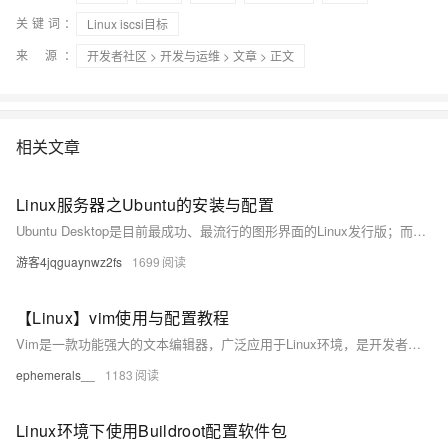
关键词：
Linux iscsi目标
来 源：
开发者社区
>
开发与运维
>
文章
> 正文
相关文章
Linux服务器之Ubuntu的安装与配置
Ubuntu Desktop是目前最成功、最流行的图形界面的Linux发行版；而Ubuntu Server也在服务器端市场占据了较大的份额。今天为大家详细介绍了Ubuntu Server的安装与配置，希望对你能有所帮助。关于VMware、VirtualBox等虚拟化软件的使用，朱哥还会在后续的文章中为大家详细介绍，敬请关注！
游客4jqguaynwz2fs
1699
【Linux】vim使用与配置教程
Vim是一款功能强大的文本编辑器，广泛应用于Linux环境，是开发者和系统管理员的必备工具。本文介绍了Vim的基本操作与简单配置，涵盖命令模式、插入模式和底行模式的使用方法，以及光标定位、复制粘贴、搜索替换等常用技巧。同时，文章还提供了实用的分屏操作和代码注释方法，并分享了通过`.vimrc`文件进行个性化配置（如显示行号、语法高亮、自动缩进等）的技巧，帮助用户提升文本编辑效率。掌握这些内容，能让Vim更好地服务于日常工作与开发需求。
ephemerals__
1183
Linux环境下使用Buildroot配置软件包