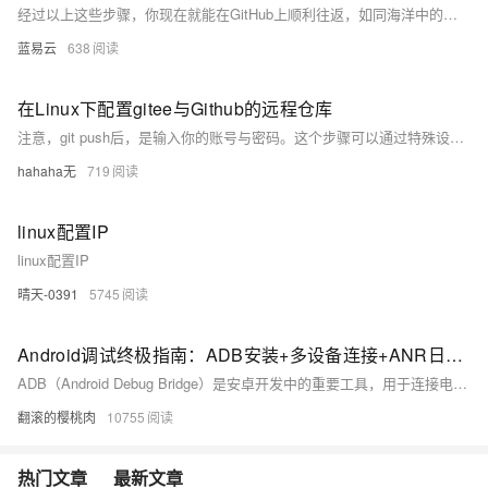
经过以上这些步骤，你现在就能在GitHub上顺利往返，如同海洋中的航海者自由驰骋。欢迎你加入码农的世界，享受这编程的乐趣吧！
蓝易云
638
在Linux下配置gitee与Github的远程仓库
注意，git push后，是输入你的账号与密码。这个步骤可以通过特殊设置省去，但是一开始还是不要太省。
hahaha无
719
linux配置IP
linux配置IP
晴天-0391
5745
Android调试终极指南：ADB安装+多设备连接+ANR日志抓取全流程解析，覆盖环境变量配置/多设备调试/ANR日志分析全流程，附Win/Mac/Linux三平台解决方案
ADB（Android Debug Bridge）是安卓开发中的重要工具，用于连接电脑与安卓设备，实现文件传输、应用管理、日志抓取等功能。本文介绍了 ADB 的基本概念、安装配置及常用命令。包括：1) 基本命令如 `adb version` 和 `adb devices`；2) 权限操作如 `adb root` 和 `adb shell`；3) APK 操作如安装、卸载应用；4) 文件传输如 `adb push` 和 `adb pull`；5) 日志记录如 `adb logcat`；6) 系统信息获取如屏幕截图和录屏。通过这些功能，用户可高效调试和管理安卓设备。
翻滚的樱桃肉
10755
热门文章
最新文章