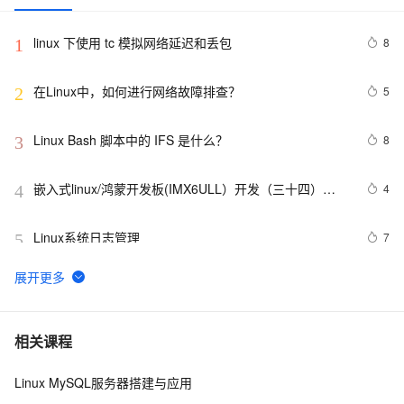
linux 下使用 tc 模拟网络延迟和丢包
8
1
在Linux中，如何进行网络故障排查？ 
5
2
Linux Bash 脚本中的 IFS 是什么？
8
3
嵌入式linux/鸿蒙开发板(IMX6ULL）开发（三十四）
4
4
Linux系统对中断的处理（下）
Linux系统日志管理
7
5
VMware安装Linux第一天
652
6
linux DHCP
5
7
相关课程
Linux MySQL服务器搭建与应用
Linux系统命令归纳
7
8