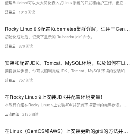
使用Buildroot可以大大简化嵌入式Linux系统的开发和维护工作，但它需要对Linux系统和交叉编译有深入的理解。通过上述步骤，可以有效地配置和定制软件包，为特定的嵌入式应用构建高效、稳定的系统。
蓝易云
1013
Rocky Linux 8.9配置Kubernetes集群详解，适用于CentOS环境
初始化成功后，记录下显示的 `kubeadm join`命令。
蓝易云
870
安装和配置JDK、Tomcat、MySQL环境，以及如何在Linux下更改后端端口。
遵循这些步骤，你可以顺利完成JDK、Tomcat、MySQL环境的安装和配置，并在Linux下更改后端端口。祝你顺利！
蓝易云
757
在Rocky Linux 9上安装JDK并配置环境变量！
本教程介绍在Rocky Linux 9上安装JDK并配置环境变量的完整步骤。首先更新系统，清理旧版本JDK相关包及残留文件，确保环境干净。接着搜索并安装所需版本的JDK（如OpenJDK 17），验证安装是否成功。然后查找JDK安装路径，配置全局环境变量`JAVA_HOME`和`PATH`，最后验证环境变量设置。按照此流程操作，可顺利完成Java开发环境搭建，支持多版本切换（如JDK 8/11/17）。生产环境请谨慎操作，避免影响现有服务。
云流雨洄
2135
在Linux（CentOS和AWS）上安装更新的git2的方法并配置github-ssh