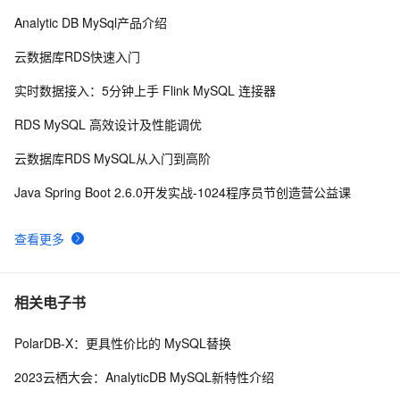
Analytic DB MySql产品介绍
perl--CGI编程之Apache服务器安装配置
437
8
云数据库RDS快速入门
如何绑定多个action到一个slot
456
9
实时数据接入：5分钟上手 Flink MySQL 连接器
结构struct(值类型)在实际应用要注意的二点:
620
10
RDS MySQL 高效设计及性能调优
云数据库RDS MySQL从入门到高阶
Java Spring Boot 2.6.0开发实战-1024程序员节创造营公益课
查看更多
相关电子书
PolarDB-X：更具性价比的 MySQL替换
2023云栖大会：AnalyticDB MySQL新特性介绍