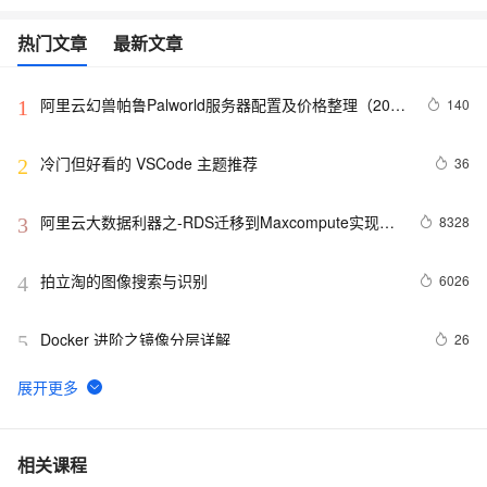
热门文章
最新文章
阿里云幻兽帕鲁Palworld服务器配置及价格整理（2024
140
1
年版）
冷门但好看的 VSCode 主题推荐
36
2
阿里云大数据利器之-RDS迁移到Maxcompute实现动
8328
3
态分区
拍立淘的图像搜索与识别
6026
4
Docker 进阶之镜像分层详解
26
5
GET 请求和 POST 请求的安全性有何区别？
10
6
hdu 3015 Disharmony Trees
559
7
相关课程