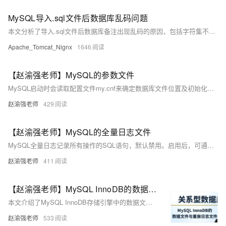
MySQL导入.sql文件后数据库乱码问题
本文分析了导入.sql文件后数据库备注出现乱码的原因，包括字符集不匹配、备注内容编码问题及MySQL版本或配置问题，并提供了详细的解决步骤，如检查和统一字符集设置、修改客户端连接方式、检查MySQL配置等，确保导入过程顺利。
Apache_Tomcat_Nignx
1646
【赵渝强老师】MySQL的参数文件
MySQL启动时会读取配置文件my.cnf来确定数据库文件位置及初始化参数。该文件分为Server和Client两部分，包含动态与静态参数。动态参数可在运行中通过命令修改，而静态参数需修改my.cnf并重启服务生效。文中还提供了相关代码示例和视频教程。
赵渝强老师
429
【赵渝强老师】MySQL的全量日志文件
MySQL全量日志记录所有操作的SQL语句，默认禁用。启用后，可通过`show variables like %general_log%检查状态，使用`set global general_log=ON`临时开启，执行查询并查看日志文件以追踪SQL执行详情。
赵渝强老师
411
【赵渝强老师】MySQL InnoDB的数据文件与重做日志文件
本文介绍了MySQL InnoDB存储引擎中的数据文件和重做日志文件。数据文件包括`.ibd`和`ibdata`文件，用于存放InnoDB数据和索引。重做日志文件（redo log）确保数据的可靠性和事务的持久性，其大小和路径可由相关参数配置。文章还提供了视频讲解和示例代码。
赵渝强老师
533