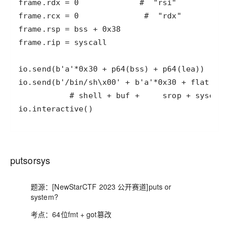
io.interactive()
putsorsys
题源：[NewStarCTF 2023 公开赛道]puts or
system?
考点：64位fmt + got篡改