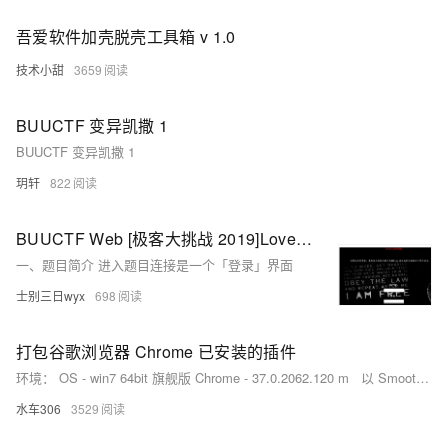
吾爱软件加壳脱壳工具箱 v 1.0
技术小甜
3659
BUUCTF 变异凯撒 1
BUUCTF 变异凯撒 1
玥轩
822
BUUCTF Web [极客大挑战 2019]LoveSQL
一、题目简介 进入题目连接是一个「登录」界面
士别三日wyx
698
打包谷歌浏览器 Chrome 已安装的插件
环境： OS - win7 64bit 旗舰版 Chrome - 37.0.2062.120 m 以 Smooth Gestures （一款鼠标手势插件）为例，在扩展程序面板 chrome://extensions/ 可以看到该插件的ID 为lfkgmnnajiljnolcgolmmgn...
水车306
3529