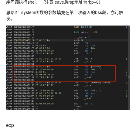
序回调执行shell。（注意leave后rsp地址为rbp+8）
思路2：system函数的参数填充在第二次输入的bss段，亦可触
发。
exp