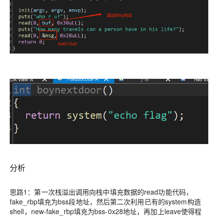
分析
思路1：第一次栈溢出调用向栈中填充数据的read功能代码，
fake_rbp填充为bss段地址，然后第二次利用已有的system构造
shell，new-fake_rbp填充为bss-0x28地址，再加上leave使得程