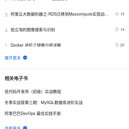
阿里云大数据利器之-RDS迁移到Maxcompute实现动态
13
3
分区
拍立淘的图像搜索与识别
14
4
Docker 进阶之镜像分层详解
25
5
GET 请求和 POST 请求的安全性有何区别？
10
6
hdu 3015 Disharmony Trees
558
7
相关电子书
低代码开发师（初级）实战教程
perl--CGI编程之Apache服务器安装配置
1
8
冬季实战营第三期：MySQL数据库进阶实战
如何绑定多个action到一个slot
456
9
阿里巴巴DevOps 最佳实践手册
结构struct(值类型)在实际应用要注意的二点:
620
10
查看更多