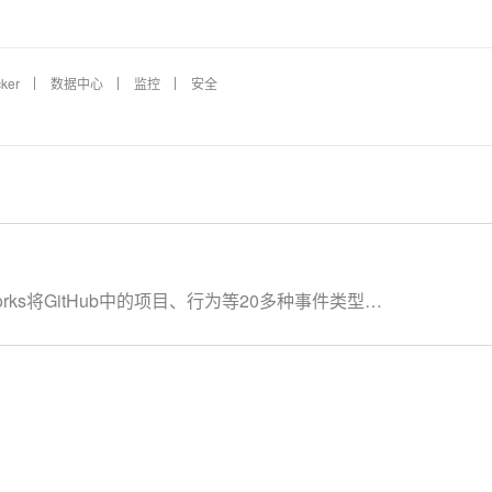
ker
数据中心
监控
安全
aWorks将GitHub中的项⽬、行为等20多种事件类型数
aV内置模板，快速搭建实时可视化数据大屏，从开发
据变化情况。