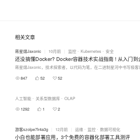
相关文章
蒋星熠Jaxonic
|
10月前
|
监控
Kubernetes
安全
还没搞懂Docker? Docker容器技术实战指南 ! 从入门到
847
52
52
人工智能
关系型数据库
OLAP
1292
1
2
游客szolpe7lr4a3g
|
12月前
|
运维
监控
数据可视化
小白也能部署应用，3个免费的容器化部署工具测评