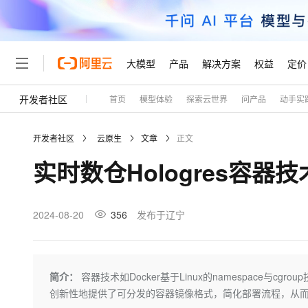
大模型
产品
解决方案
权益
定价
开发者社区
首页
模型体验
探索云世界
问产品
动手实
大模型
产品
解决方案
权益
定价
云市场
伙伴
服务
了解阿里云
精选产品
精选解决方案
普惠上云
产品定价
精选商城
成为销售伙伴
售前咨询
为什么选择阿里云
千问AI平台
开发者社区
云原生
文章
正文
了解云产品的定价详情
大模型服务平台百炼
睿译宝，AI翻译排版一
普惠上云 官方力荐
分销伙伴
在线服务
网站建设
什么是云计算
大
实时数仓Hologres容
大模型服务与应用平台
上传文档即自动完成翻译和
云服务器38元/年起，超
咨询伙伴
多端小程序
技术领先
云上成本管理
售后服务
轻量应用服务器
GLM-5.2：长任务时代
官方推荐返现计划
大模型
精选产品
精选解决方案
Salesforce 国际版订阅
稳定可靠
管理和优化成本
推荐新用户得奖励，单订单
销售伙伴合作计划
2024-08-20
356
发布于辽宁
自助服务
友盟天域
安全合规
人工智能与机器学习
AI
文本生成
云数据库 RDS
Hermes Agent，打造
云工开物
无影生态合作计划
在线服务
观测云
分析师报告
自主进化，持久记忆，越用
高校专属算力普惠，学生认
计算
互联网应用开发
Qwen3.8-Max
HOT
Salesforce On Alibaba C
工单服务
Tuya 物联网平台阿里云
研究报告与白皮书
人工智能平台 PAI
快速拥有专属 OpenClaw
简介：
容器技术如Docker基于Linux的namespace与
大模
Consulting Partner 合
大数据
容器
智能体时代全能旗舰模型
免费试用
短信专区
一站式AI开发、训练和推
创新性地提供了可分发的容器镜像格式，简化部署流程，从
蓝凌 OA
AI 大模型销售与服务生
现代化应用