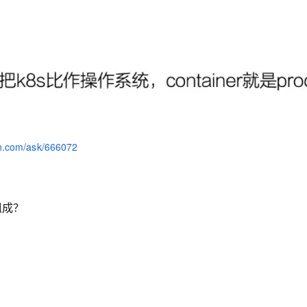
AI 应用
10分钟微调：让0.6B模型媲美235B模
多模态数据信
型
依托云原生高可用架构,实现Dify私有化部署
用1%尺寸在特定领域达到大模型90%以上效果
一个 AI 助手
超强辅助，Bol
即刻拥有 DeepSeek-R1 满血版
在企业官网、通讯软件中为客户提供 AI 客服
多种方案随心选，轻松解锁专属 DeepSeek
yun.com/ask/666072
组成？