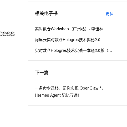
相关电子书
更多
息提取
与 AI 智能体进行实时音视频通话
从文本、图片、视频中提取结构化的属性信息
构建支持视频理解的 AI 音视频实时通话应用
实时数仓Workshop（广州站）- 李佳林
t.diy 一步搞定创意建站
构建大模型应用的安全防护体系
阿里云实时数仓Hologres技术揭秘2.0
通过自然语言交互简化开发流程,全栈开发支持
通过阿里云安全产品对 AI 应用进行安全防护
实时数仓Hologres技术实战一本通2.0版（下）
下一篇
一条命令迁移，帮你实现 OpenClaw 与
Hermes Agent 记忆互通！