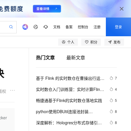
文档
备案
控制台
注册
登录
个人
积分
发布
验
作计划
器
AI 活动
专业服务
服务伙伴合作计划
开发者社区
加入我们
产品动态
服务平台百炼
阿里云 OPC 创新助力计划
热门文章
最新文章
一站式生成采购清单，支持单品或批量购买
可编辑精美 PPT 文稿
S产品伙伴计划（繁花）
峰会
CS
造的大模型服务与应用开发平台
Agency Agents：拥有专属领域专家
AI 生产力先锋
Al MaaS 服务伙伴赋能合作
域名
博文
Careers
至高可申请百万元
Qwen3.8-Max 模型上线
决
 轻松生成专业的 PPT
开启高性价比 AI 编程新体验
弹性可伸缩的云计算服务
先锋实践拓展 AI 生产力的边界
多领域专家智能体,一键组建 AI 虚拟交付团队
Token 补贴，五大权
计划
海大会
伙伴信用分合作计划
商标
问答
社会招聘
基于 Flink 的实时数仓在曹操出行运营
7
益加速 OPC 成功
帕鲁游戏服务器
SS
HappyHorse 打造一站式影视创作平台
飞天发布时刻
HOT
Open Search 向量检索版支
划
备案
电子书
校园招聘
中的应用
联机服务器，轻松开启游戏
视频创作，一键激活电商全链路生产力
稳定、安全、高性价比、高性能的云存储服务
所见，即是所愿
持视频检索 Pipeline 功能
可视化编排打通从文字构思到成片全链路闭环
更多支持
实时数仓入门训练营：实时计算Flink
4
版权
划
公司注册
镜像站
视频生成
语音识别与合成
版总体介绍 
 智能体与工作流应用
漫剧工坊：一站式动画创作平台
AI 实训营
应用身份服务 (IDaaS)
畅捷通基于Flink的实时数仓落地实践
5
合作伙伴培训与认证
划
上云迁移
站生成，高效打造优质广告素材
全接入的云上超级电脑
通过阿里云百炼高效搭建AI应用,助力高效开发
快速生产连贯的高质量长漫剧
从基础到进阶，Agent 创客手把手教你
OpenClaw 管理能力上线
lScope
我要反馈
e-1.1-T2V
Qwen3-TTS-Flash
python使用DBUtil连接池封装
8
查询合作伙伴
n Alibaba Cloud ISV 合作
代维服务
建企业门户网站
10 分钟搭建微信、支付宝小程序
ker
MaxCompute MaxFrame 提
psycopg2/hologres
畅细腻的高质量视频
离线语音合成大模型，多语言方言自适应，低延迟高稳定
创新加速
深度解析：Hologres分布式存储引擎
ope
登录合作伙伴管理后台
8
我要建议
站，无忧落地极速上线
以可视化方式快速构建移动和 PC 门户网站
国内短信简单易用，安全可靠，秒级触达，全球覆盖200+国家和地区。
高效部署网站，快速应用到小程序
供自动弹性内存功能
设计原理及其优化策略