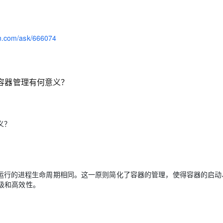
yun.com/ask/666074
则，它对容器管理有何意义？
意义？
的生命周期与其中运行的进程生命周期相同。这一原则简化了容器的管理，使得容器的启
级和高效性。