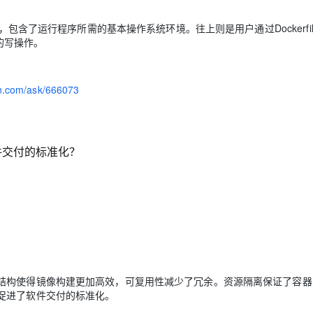
，包含了运行程序所需的基本操作系统环境。往上则是用户通过Dockerfi
的写操作。
yun.com/ask/666073
件交付的标准化？
结构使得镜像构建更加高效，可复用性减少了冗余。资源隔离保证了容器
促进了软件交付的标准化。