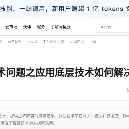
云市场
伙伴
服务
了解阿里云
践
官方博客
考认证
TIANCHI大赛
活动广场
下载
AI 特惠
数据与 API
成为产品伙伴
企业增值服务
最佳实践
价格计算器
AI 场景体
基础软件
产品伙伴合
阿里云认证
市场活动
配置报价
大模型
自助选配和估算价格
步到位
智启 AI 普惠权益
产品生态集成认证中心
企业支持计划
云上春晚
域名与网站
Qwen Audio：打造专属 AI 语音助手
千问官方 MaaS 平台，为开发者和 Agent 而生，新用户赠送 1 亿 + tokens 额度
一句话生成原生
AI Coding
阿里云Maa
2026 阿里云
云服务器 E
为企业打
数据集
Windows
大模型认证
模型
NEW
NEW
器技术问题之应用底层技术如何解
格式还原
值低价云产品抢先购
至高享 1亿+免费 tokens，加速 Al 应用落地
提供智能易用的域名与建站服务
Qwen-Audio-3.0-Realtime 端到端实时语音角色扮演
输入一句话想法,
智能编程，一键
安全可靠、
产品生态伙伴
专家技术服务
云上奥运之旅
弹性计算合作
阿里云中企出
手机三要素
宝塔 Linux
全部认证
价格优势
开源旗舰模型
即刻拥有 DeepSeek-V4-Pro
阿里云 OPC 创新助力计划
千问大模型
一键部署幻兽
AI 电商营销
对象存储 O
大模型
产品生态伙伴工作台
企业增值服务台
云栖战略参考
云存储合作计
云栖大会
身份实名认证
CentOS
训练营
推动算力普惠，释放技术红利
最高返9万
真正可用的 1M 上下文,一次完成代码全链路开发
快速构建应用程序和网站，即刻迈出上云第一步
轻松解锁专属 DeepSeek-V4-Pro
至高百万元 Token 补贴，加速一人公司成长
多元化、高性能、安全可靠的大模型服务
一键购买专属
从图文生成到
云上的中国
数据库合作计
活动全景
短信
Docker
图片和
自进化智能体
5 分钟轻松部署专属 QwenPaw
Token Plan 模型订阅计划
数字证书管理服务（原SSL证书）
高效搭建 AI
AI 广告创作
无影云电脑
企业成长
NEW
HOT
信息公告
看见新力量
云网络合作计
OCR 文字识别
JAVA
越聪明
证享300元代金券
全托管，含MySQL、PostgreSQL、SQL Server、MariaDB多引擎
Qwen3.8-Max 首发尝鲜，限时加量 10 倍，夜间低至2折
实现全站HTTPS，呈现可信的WEB访问
从聊天伙伴进化为能主动干活的本地数字员工
图文、视频一
随时随地安
魔搭 Mode
Kimi-K3
HappyHors
NEW
loud
服务实践
官网公告
金融模力时刻
Salesforce O
版
发票查验
全能环境
Claude Code + GStack 打造工程团队
千问办公，限时限量积分加倍
Qoder
低代码高效构
AI 建站
短信服务
cgroup技术，提供进程隔离与资源限制。这些技术早已有之，但未广泛普及。Doc
型
NEW
作计划
Kimi 最新旗舰模型，长程编程与推理利器
让文字生成流
计划
创新中心
魔搭 ModelSc
健康状态
理服务
让AI从“聊天伙伴”进化为能干活的“数字员工”
安装技能 GStack，拥有专属 AI 工程团队
你的AI工作搭子，覆盖日常办公高频场景
面向真实软件的智能体编程平台
0 代码专业建
而促进了容器技术的大规模采用。
客户案例
天气预报查询
操作系统
态合作计划