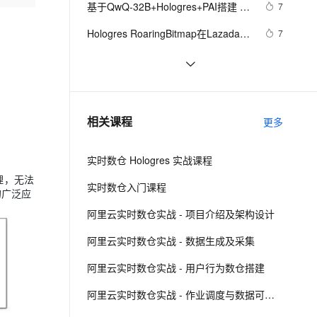
安全
基于QwQ-32B+Hologres+PAI搭建 
我要投诉
e-1.1-I2V
Cosyvoice-V3-Flash
7
PolarDB
上云场景组合购
Milvus 弹性伸缩功能新增节
伴
RAG 检索增强对话系统
漫剧创作，剧本、分镜、视频高效生成
100%兼容MySQL、PostgreSQL，兼容Oracle，支持集中和分布式
覆盖90%+业务场景，专享组合折扣价
点支持范围
畅自然，细节丰富
高表现力语音合成大模型，语音克隆听感自然
VPN
Hologres RoaringBitmap在Lazada选
7
品平台的最佳实践
ernetes 版 ACK
云聚AI 严选权益
AI 原生数据库服务发布
SSL 证书
实时数仓Workshop · 广州站 9.15 邀
4
2V
Fun-ASR
，一键激活高效办公新体验
理容器应用的 K8s 服务
精选AI产品，从模型到应用全链提效
Agent 数据网关
您参加！
文戏情感细腻自然，动作戏激烈拳拳到肉，实现更强表演能力
支持中英文自由切换，具备更强的噪声鲁棒性
堡垒机
flink问题之做实时数仓sql保证分topic
1
AI 用量加速计划
云原生数据库 PolarDB
区有序如何解决
防火墙
、识别商机，让客服更高效、服务更出色。
Hologres共享集群助力淘宝订阅极致
新老同享，达量后返
Agentic Database 发布
1
相关课程
更多
精细化运营
主机安全
应用
实时数仓 Hologres 实战课程
千问办公
NEW
AI 应用及服务市场
理，无法
的智能体编程平台
一站式AI生产力平台
实时数仓入门课程
的广泛应
AI 应用
伶鹊
阿里云实时数仓实战 - 项目介绍及架构设计
企业级人与Agent协作平台，接入和调度多个数字员工
智能客服平台，对话机器人、对话分析、智能外呼
大模型
阿里云实时数仓实战 - 数据生成及采集
大模型服务平台百炼 - 全妙
自然语言处理
阿里云实时数仓实战 - 用户行为数仓搭建
应用创作平台
多模态内容创作工具，已接入 DeepSeek
数据标注
阿里云实时数仓实战 - 作业调度与数据可视化
机器学习