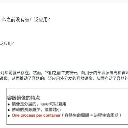
Deepseek-v4-pro
HappyHors
同享
万小智 AI 建站低至 15元/月
Qoder CN
AI 短剧/漫剧
云原生数据库 
快递物流查询
WordPress
成为服务伙
高校合作
点，立即开启云上创新
覆盖公网/内网、递归/权威、移动APP等全场景解析服务
送.CN域名，送备案服务码
基于千问大模型等，支持代码智能生成、研发智能问答
AI助力短剧
态智能体模型
旗舰 MoE 大模型，百万上下文与顶尖推理能力
图生视频，流
Ubuntu
服务生态伙伴
什么之前没有被广泛应用？
云工开物
企业应用
Works
Night Plan 支持 Qwen 3.8-Max
云原生大数据计算服务 MaxCompute
AI 办公
容器服务 Kub
NEW
GLM-5.2
Wan2.7-T
Red Hat
30+ 款产品免费体验
Data Agent 驱动的一站式 Data+AI 开发治理平台
夜间 5 折，Qwen/Meoo/TokenPlan 客户专享
面向分析的企业级SaaS模式云数据仓库
AI智能应用
提供一站式管
科研合作
视觉 Coding、空间感知、多模态思考等全面升级
1M上下文，专为长程任务能力而生
ERP
堂（旗舰版）
SUSE
智能客服
广泛应用？
CRM
防护产品
2个月
自动承接线索
建站小程序
OA 办公系统
AI 应用构建
大模型原生
力提升
财税管理
模板建站
Qoder
大模型服务平台百炼-应用模版
HOT
NEW
技术在十几年前就已存在。然而，它们之前主要被云厂商用于内部资源隔离和管
面向真实软件
个人版上线、团队版降价；千问3.8-Max首发发尝鲜
丰富多元化的应用模版和解决方案
400电话
定制建站
镜像，从而推动了容器的广泛应用
外分发的容器镜像，从而推动了容器
万有无界
大模型服务平台百炼-智能体
方案
广告营销
模板小程序
的模型效果
灵活可视化地构建企业级 Agent
定制小程序
秒悟
人工智能平台 PAI
APP 开发
云端极速 AI 
新一代 AI 视频生成模型，深度适配广告营销等场景
AI Native 的算法工程平台，一站式完成建模、训练、推理服务部署
建站系统