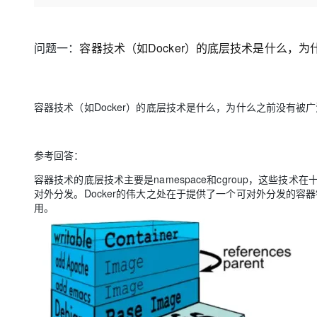
存储
天池大赛
Qwen3.7-Plus
云解析DNS
解决方案免费试用 新老
电子合同
最高领取价值200元试用
能看、能想、能动手的多模
安全
网络与CDN
AI 算法大赛
畅捷通
问题一：
容器技术（如Docker）的底层技术
是什么，为
大数据开发治理平台 Data
AI 产品 免费试用
网络
安全
云开发大赛
Qwen3-VL-Plus
Tableau 订阅
1亿+ 大模型 tokens 和 
可观测
入门学习赛
中间件
AI空中课堂在线直播课
云防火墙
140+云产品 免费试用
容器技术（如Docker）的底层技术是什么，为什么之前没有被
上云与迁云
云原生的云上边界网络安全
产品新客免费试用，最长1
数据库
生态解决方案
大模型服务
企业出海
大模型ACA认证体验
大数据计算
参考回答：
助力企业全员 AI 认知与能
行业生态解决方案
千问AI平台-Token Plan
政企业务
媒体服务
容器技术的底层技术主要是namespace和cgroup，这些
开发者生态解决方案
对外分发。Docker的伟大之处在于提供了一个可对
外分发的容器
企业服务与云通信
用。
千问AI平台-模型体验
AI 开发和 AI 应用解决
在线体验全尺寸、多种模态
域名与网站
Happy 系列大模型
终端用户计算
Serverless
开发工具