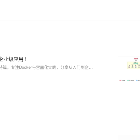
企业级应用 !
蒋星熠Jaxonic，技术探索者，以代码为笔，在二进制星河中书写极客诗篇。专注Docker与容器化实践，分享从入门到企业级应用的深度经验，助力开发者乘风破浪，驶向云原生新世界。