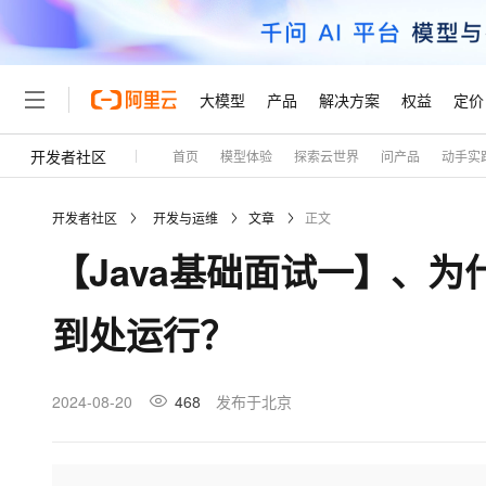
大模型
产品
解决方案
权益
定价
开发者社区
首页
模型体验
探索云世界
问产品
动手实
大模型
产品
解决方案
权益
定价
云市场
伙伴
服务
了解阿里云
精选产品
精选解决方案
普惠上云
产品定价
精选商城
成为销售伙伴
售前咨询
为什么选择阿里云
千问AI平台
开发者社区
开发与运维
文章
正文
了解云产品的定价详情
大模型服务平台百炼
千问办公，解锁你的工作
普惠上云 官方力荐
分销伙伴
在线服务
网站建设
什么是云计算
大
【Java基础面试一】、为
大模型服务与应用平台
企业级Agent产品，直接
云服务器38元/年起，超
咨询伙伴
多端小程序
技术领先
云上成本管理
售后服务
轻量应用服务器
Agency Agents：拥
官方推荐返现计划
大模型
精选产品
精选解决方案
Salesforce 国际版订阅
稳定可靠
到处运行？
管理和优化成本
推荐新用户得奖励，单订单
销售伙伴合作计划
自助服务
友盟天域
安全合规
人工智能与机器学习
AI
文本生成
云数据库 RDS
HappyHorse 打造一
云工开物
无影生态合作计划
在线服务
观测云
分析师报告
高校专属算力普惠，学生认
计算
互联网应用开发
2024-08-20
468
发布于北京
Qwen3.8-Max
HOT
Salesforce On Alibaba C
工单服务
Tuya 物联网平台阿里云
研究报告与白皮书
人工智能平台 PAI
快速拥有专属 OpenClaw
大模
Consulting Partner 合
大数据
容器
智能体时代全能旗舰模型
免费试用
短信专区
一站式AI开发、训练和推
蓝凌 OA
AI 大模型销售与服务生
现代化应用