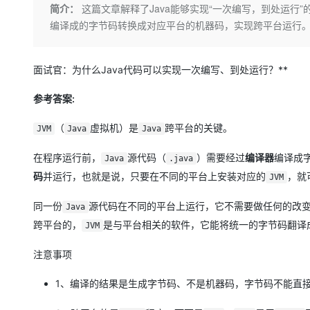
存储
天池大赛
Qwen3.7-Plus
简介：
这篇文章解释了Java能够实现“一次编写，到处运行”
云解析DNS
解决方案免费试用 新老
电子合同
编译成的字节码转换成对应平台的机器码，实现跨平台运行
最高领取价值200元试用
能看、能想、能动手的多模
安全
网络与CDN
AI 算法大赛
畅捷通
大数据开发治理平台 Data
AI 产品 免费试用
网络
安全
云开发大赛
Qwen3-VL-Plus
Tableau 订阅
1亿+ 大模型 tokens 和 
面试官：为什么Java代码可以实现一次编写、到处运行？**
可观测
入门学习赛
中间件
AI空中课堂在线直播课
云防火墙
140+云产品 免费试用
参考答案:
上云与迁云
云原生的云上边界网络安全
产品新客免费试用，最长1
数据库
生态解决方案
（
虚拟机）是
跨平台的关键。
JVM
Java
Java
大模型服务
企业出海
大模型ACA认证体验
大数据计算
助力企业全员 AI 认知与能
行业生态解决方案
在程序运行前，
源代码（
）需要经过
编译器
编译成
Java
.java
千问AI平台-Token Plan
政企业务
媒体服务
码
并运行，也就是说，只要在不同的平台上安装对应的
，就
JVM
开发者生态解决方案
企业服务与云通信
千问AI平台-模型体验
AI 开发和 AI 应用解决
同一份
源代码在不同的平台上运行，它不需要做任何的改
Java
在线体验全尺寸、多种模态
跨平台的，
是与平台相关的软件，它能将统一的字节码翻译
域名与网站
JVM
Happy 系列大模型
终端用户计算
注意事项
Serverless
1、编译的结果是生成字节码、不是机器码，字节码不能直
开发工具