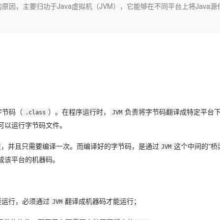
Deepseek-v4-pro
HappyHors
的原因，主要归功于Java虚拟机（JVM），它能够在不同平台上将Java源
同享
万小智 AI 建站低至 15元/月
Qoder CN
AI 短剧/漫剧
云原生数据库 
快递物流查询
WordPress
成为服务伙
高校合作
。
点，立即开启云上创新
覆盖公网/内网、递归/权威、移动APP等全场景解析服务
送.CN域名，送备案服务码
基于千问大模型等，支持代码智能生成、研发智能问答
AI助力短剧
态智能体模型
旗舰 MoE 大模型，百万上下文与顶尖推理能力
图生视频，流
Ubuntu
服务生态伙伴
云工开物
企业应用
Works
Night Plan 支持 Qwen 3.8-Max
云原生大数据计算服务 MaxCompute
AI 办公
容器服务 Kub
NEW
GLM-5.2
Wan2.7-T
Red Hat
30+ 款产品免费体验
Data Agent 驱动的一站式 Data+AI 开发治理平台
夜间 5 折，Qwen/Meoo/TokenPlan 客户专享
面向分析的企业级SaaS模式云数据仓库
AI智能应用
提供一站式管
科研合作
视觉 Coding、空间感知、多模态思考等全面升级
1M上下文，专为长程任务能力而生
ERP
堂（旗舰版）
SUSE
智能客服
CRM
防护产品
2个月
自动承接线索
建站小程序
OA 办公系统
AI 应用构建
大模型原生
力提升
财税管理
模板建站
字节码（
）。在程序运行时，
负责将字节码翻译成特定平台
.class
JVM
Qoder
大模型服务平台百炼-应用模版
HOT
NEW
可以运行字节码文件。
面向真实软件
个人版上线、团队版降价；千问3.8-Max首发发尝鲜
丰富多元化的应用模版和解决方案
400电话
定制建站
万有无界
大模型服务平台百炼-智能体
方案
广告营销
模板小程序
变，并且只需要编译一次。而编译好的字节码，是通过
这个中间的“桥
JVM
的模型效果
灵活可视化地构建企业级 Agent
成该平台的机器码。
定制小程序
秒悟
人工智能平台 PAI
APP 开发
云端极速 AI 
新一代 AI 视频生成模型，深度适配广告营销等场景
AI Native 的算法工程平台，一站式完成建模、训练、推理服务部署
建站系统
接运行，必须通过
翻译成机器码才能运行；
JVM