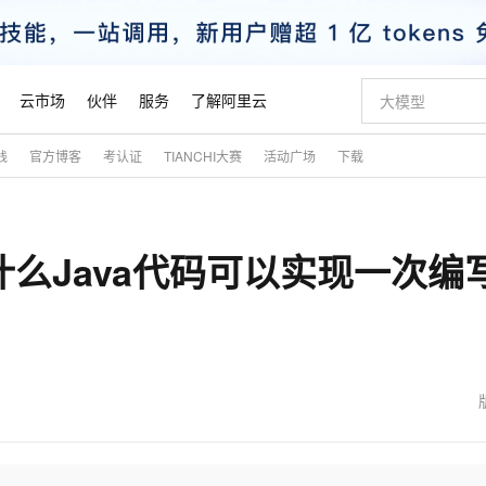
云市场
伙伴
服务
了解阿里云
践
官方博客
考认证
TIANCHI大赛
活动广场
下载
AI 特惠
数据与 API
成为产品伙伴
企业增值服务
最佳实践
价格计算器
AI 场景体
基础软件
产品伙伴合
阿里云认证
市场活动
配置报价
大模型
自助选配和估算价格
新方式
睿译宝，AI翻译排版一步到位
智启 AI 普惠权益
产品生态集成认证中心
企业支持计划
云上春晚
域名与网站
千问官方 MaaS 平台，为开发者和 Agent 而生，新用户赠送 1 亿 + tokens 额度
AI Coding
阿里云Maa
2026 阿里云
云服务器 E
为企业打
数据集
Windows
大模型认证
模型
NEW
什么Java代码可以实现一次编
交付可用成果
值低价云产品抢先购
上传文档即自动完成翻译和格式还原
至高享 1亿+免费 tokens，加速 Al 应用落地
提供智能易用的域名与建站服务
智能编程，一键
安全可靠、
产品生态伙伴
专家技术服务
云上奥运之旅
弹性计算合作
阿里云中企出
手机三要素
宝塔 Linux
全部认证
价格优势
有专属领域专家
GLM-5.2：长任务时代开源旗舰模型
阿里云 OPC 创新助力计划
千问大模型
即刻拥有 DeepS
AI 电商营销
对象存储 O
大模型
产品生态伙伴工作台
企业增值服务台
云栖战略参考
云存储合作计
云栖大会
身份实名认证
CentOS
训练营
推动算力普惠，释放技术红利
最高返9万
多领域专家智能体,一键组建 AI 虚拟交付团队
快速构建应用程序和网站，即刻迈出上云第一步
至高百万元 Token 补贴，加速一人公司成长
多元化、高性能、安全可靠的大模型服务
真正可用的 1M 上下文,一次完成代码全链路开发
轻松解锁专属 Dee
从图文生成到
云上的中国
数据库合作计
活动全景
短信
Docker
图片和
站式影视创作平台
Hermes Agent，打造自进化智能体
Token Plan 模型订阅计划
数字证书管理服务（原SSL证书）
5 分钟轻松部署
AI 广告创作
无影云电脑
企业成长
NEW
信息公告
看见新力量
云网络合作计
OCR 文字识别
JAVA
证享300元代金券
可视化编排打通从文字构思到成片全链路闭环
全托管，含MySQL、PostgreSQL、SQL Server、MariaDB多引擎
自主进化，持久记忆，越用越聪明
Qwen3.8-Max 首发尝鲜，限时加量 10 倍，夜间低至2折
实现全站HTTPS，呈现可信的WEB访问
图文、视频一
随时随地安
魔搭 Mode
Kimi-K3
HappyHors
NEW
loud
服务实践
官网公告
金融模力时刻
Salesforce O
版
发票查验
全能环境
Claude Code + GStack 打造工程团队
千问办公，限时限量积分加倍
Qoder
低代码高效构
AI 建站
短信服务
型
NEW
作计划
Kimi 最新旗舰模型，长程编程与推理利器
让文字生成流
计划
创新中心
魔搭 ModelSc
健康状态
理服务
让AI从“聊天伙伴”进化为能干活的“数字员工”
安装技能 GStack，拥有专属 AI 工程团队
你的AI工作搭子，覆盖日常办公高频场景
面向真实软件的智能体编程平台
0 代码专业建
客户案例
天气预报查询
操作系统
态合作计划