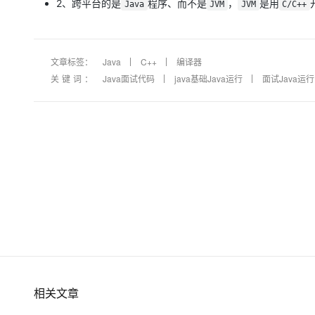
2、跨平台的是
程序、而不是
，
是用
Java
JVM
JVM
C/C++
大模型解决方案
迁移与运维管理
快速部署 Dify，高效搭建 
专有云
文章标签：
Java
C++
编译器
关键词：
Java面试代码
java基础Java运行
面试Java运行
10 分钟在聊天系统中增加
相关文章