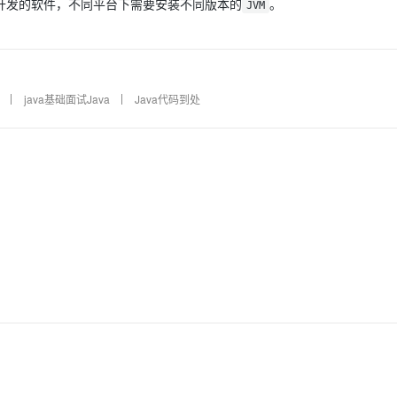
开发的软件，不同平台下需要安装不同版本的
。
JVM
AI 应用
10分钟微调：让0.6B模型媲美235B模
多模态数据信
型
依托云原生高可用架构,实现Dify私有化部署
用1%尺寸在特定领域达到大模型90%以上效果
java基础面试Java
Java代码到处
一个 AI 助手
超强辅助，Bol
即刻拥有 DeepSeek-R1 满血版
在企业官网、通讯软件中为客户提供 AI 客服
多种方案随心选，轻松解锁专属 DeepSeek