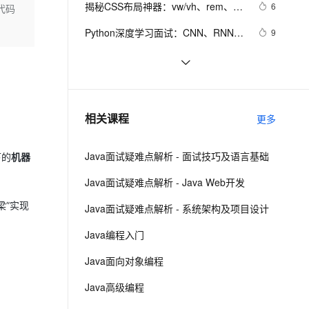
安全
揭秘CSS布局神器：vw/vh、rem、%
我要投诉
e-1.1-I2V
Cosyvoice-V3-Flash
6
代码
PolarDB
上云场景组合购
Milvus 弹性伸缩功能新增节
伴
与px大PK，掌握它们，让你的网页设
漫剧创作，剧本、分镜、视频高效生成
100%兼容MySQL、PostgreSQL，兼容Oracle，支持集中和分布式
覆盖90%+业务场景，专享组合折扣价
点支持范围
畅自然，细节丰富
高表现力语音合成大模型，语音克隆听感自然
VPN
Python深度学习面试：CNN、RNN与
9
计秒变高大上，面试难题迎刃而解！
Transformer详解
ernetes 版 ACK
云聚AI 严选权益
AI 原生数据库服务发布
SSL 证书
【Spring Boot自动装配原理详解与常
8
2V
Fun-ASR
，一键激活高效办公新体验
理容器应用的 K8s 服务
精选AI产品，从模型到应用全链提效
Agent 数据网关
见面试题】—— 每天一点小知识
文戏情感细腻自然，动作戏激烈拳拳到肉，实现更强表演能力
支持中英文自由切换，具备更强的噪声鲁棒性
堡垒机
10年Java面试总结：Java程序员面试
6
（下）
AI 用量加速计划
云原生数据库 PolarDB
必备的面试技巧
防火墙
、识别商机，让客服更高效、服务更出色。
给面试官上一课：HTTPS是先进行
新老同享，达量后返
Agentic Database 发布
14
相关课程
更多
TCP三次握手，再进行TLS四次握手
主机安全
应用
Java面试疑难点解析 - 面试技巧及语言基础
下的
机器
千问办公
NEW
AI 应用及服务市场
的智能体编程平台
一站式AI生产力平台
Java面试疑难点解析 - Java Web开发
AI 应用
伶鹊
梁”实现
Java面试疑难点解析 - 系统架构及项目设计
企业级人与Agent协作平台，接入和调度多个数字员工
智能客服平台，对话机器人、对话分析、智能外呼
大模型
Java编程入门
大模型服务平台百炼 - 全妙
自然语言处理
Java面向对象编程
应用创作平台
多模态内容创作工具，已接入 DeepSeek
数据标注
Java高级编程
机器学习