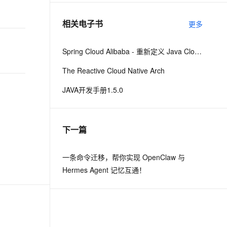
相关电子书
更多
息提取
与 AI 智能体进行实时音视频通话
从文本、图片、视频中提取结构化的属性信息
构建支持视频理解的 AI 音视频实时通话应用
Spring Cloud Alibaba - 重新定义 Java Cloud-Native
t.diy 一步搞定创意建站
构建大模型应用的安全防护体系
The Reactive Cloud Native Arch
通过自然语言交互简化开发流程,全栈开发支持
通过阿里云安全产品对 AI 应用进行安全防护
JAVA开发手册1.5.0
下一篇
一条命令迁移，帮你实现 OpenClaw 与
Hermes Agent 记忆互通！