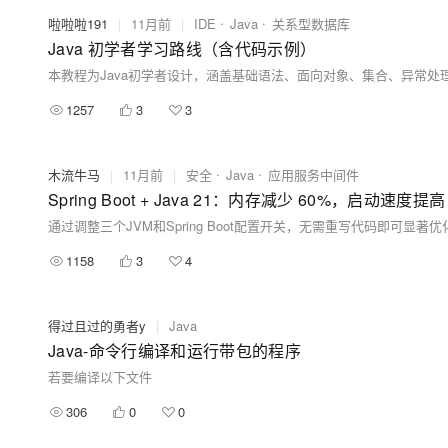
啦啦啦191
|
11月前
|
IDE
Java
关系型数据库
Java 初学者学习路线（含代码示例）
1257
3
3
木流牛马
|
11月前
|
安全
Java
应用服务中间件
Spring Boot + Java 21：内存减少 60%，启动速度提
1158
3
4
得过且过的勇者y
|
Java
Java-命令行编译和运行带包的程序
若要编译以下文件
306
0
0