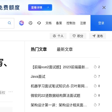
文档
备案
控制台
注册
登录
个人
积分
发布
验
作计划
器
AI 活动
专业服务
服务伙伴合作计划
开发者社区
加入我们
产品动态
服务平台百炼
阿里云 OPC 创新助力计划
热门文章
最新文章
一站式生成采购清单，支持单品或批量购买
S产品伙伴计划（繁花）
峰会
CS
造的大模型服务与应用开发平台
Qwen Audio：打造专属 AI 语音助手
一句话生成原生可编辑精美 PPT 文稿
AI 生产力先锋
Al MaaS 服务伙伴赋能合作
域名
博文
Careers
NEW
至高可申请百万元
Qwen3.8-Max 模型上线
写、
开启高性价比 AI 编程新体验
弹性可伸缩的云计算服务
Qwen-Audio-3.0-Realtime 端到端实时语音角色扮演
输入一句话想法, 轻松生成专业的 PPT
先锋实践拓展 AI 生产力的边界
Token 补贴，五大权
计划
海大会
伙伴信用分合作计划
商标
问答
社会招聘
【前端vue2面试题】2023前端最新版
2
益加速 OPC 成功
eek-V4-Pro
SS
一键部署幻兽帕鲁游戏服务器
飞天发布时刻
HOT
Open Search 向量检索版支
划
备案
电子书
校园招聘
vue模块，高频17问(上)
pSeek-V4-Pro
视频创作，一键激活电商全链路生产力
稳定、安全、高性价比、高性能的云存储服务
一键购买专属联机服务器，轻松开启游戏
所见，即是所愿
持视频检索 Pipeline 功能
更多支持
Java面试
7
划
公司注册
镜像站
视频生成
语音识别与合成
专属 QwenPaw
漫剧工坊：一站式动画创作平台
AI 实训营
HOT
应用身份服务 (IDaaS)
机器学习面试笔试知识点-贝叶斯网络
8
合作伙伴培训与认证
划
上云迁移
站生成，高效打造优质广告素材
全接入的云上超级电脑
从聊天伙伴进化为能主动干活的本地数字员工
快速生产连贯的高质量长漫剧
从基础到进阶，Agent 创客手把手教你
OpenClaw 管理能力上线
(Bayesian Network) 、马尔科夫
版权
lScope
我要反馈
e-1.1-T2V
Qwen3-TTS-Flash
微软的22道数据结构算法面试题
8
查询合作伙伴
(Markov) 和主题模型(T M)1
n Alibaba Cloud ISV 合作
代维服务
建企业门户网站
10 分钟搭建微信、支付宝小程序
MaxCompute MaxFrame 提
畅细腻的高质量视频
离线语音合成大模型，多语言方言自适应，低延迟高稳定
创新加速
架构设计第一讲：架构设计相关面试
ope
登录合作伙伴管理后台
7
我要建议
站，无忧落地极速上线
以可视化方式快速构建移动和 PC 门户网站
国内短信简单易用，安全可靠，秒级触达，全球覆盖200+国家和地区。
高效部署网站，快速应用到小程序
供自动弹性内存功能
题汇总