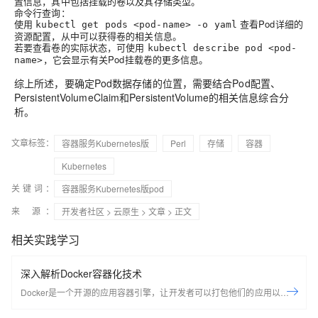
置信息，其中包括挂载的卷以及其存储类型。
命令行查询
：
使用
查看Pod详细的
kubectl get pods <pod-name> -o yaml
资源配置，从中可以获得卷的相关信息。
若要查看卷的实际状态，可使用
kubectl describe pod <pod-
，它会显示有关Pod挂载卷的更多信息。
name>
综上所述，要确定Pod数据存储的位置，需要结合Pod配置、
PersistentVolumeClaim和PersistentVolume的相关信息综合分
析。
文章标签：
容器服务Kubernetes版
Perl
存储
容器
Kubernetes
关键词：
容器服务Kubernetes版pod
来 源：
开发者社区
>
云原生
>
文章
> 正文
相关实践学习
深入解析Docker容器化技术
Docker是一个开源的应用容器引擎，让开发者可以打包他们的应用以及依
赖包到一个可移植的容器中，然后发布到任何流行的Linux机器上，也可以