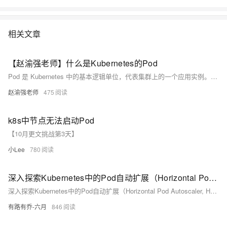
实现虚拟化，容器是完全使用沙箱机制，相互之间不会有任何接口。
Docker是世界领先的软件容器平台。开发人员利用Docker可以消除协作编
码时“在我的机器上可正常工作”的问题。运维人员利用Docker可以在隔离
相关文章
容器中并行运行和管理应用，获得更好的计算密度。企业利用Docker可以
构建敏捷的软件交付管道，以更快的速度、更高的安全性和可靠的信誉为
Linux和Windows Server应用发布新功能。 在本套课程中，我们将全面的
【赵渝强老师】什么是Kubernetes的Pod
讲解Docker技术栈，从环境安装到容器、镜像操作以及生产环境如何部署
Pod 是 Kubernetes 中的基本逻辑单位，代表集群上的一个应用实例。它可以由一个或多个容器组成，并包含数据存储和网络配置等资源。Pod 支持多种容器执行环境，如 Docker。Kubernetes 使用 Pod 管理容器，具有简化部署、方便扩展和调度管理等优点。视频讲解和图示详细介绍了 Pod 的组成结构和使用方式。
开发的微服务应用。本课程由黑马程序员提供。 &nbsp; &nbsp; 相关的阿
赵渝强老师
475
里云产品：容器服务 ACK 容器服务 Kubernetes 版（简称 ACK）提供高
性能可伸缩的容器应用管理能力，支持企业级容器化应用的全生命周期管
理。整合阿里云虚拟化、存储、网络和安全能力，打造云端最佳容器化应
k8s中节点无法启动Pod
用运行环境。 了解产品详情: https://www.aliyun.com/product/kubernetes
【10月更文挑战第3天】
小Lee
780
深入探索Kubernetes中的Pod自动扩展（Horizontal Pod Autoscaler, HPA）
深入探索Kubernetes中的Pod自动扩展（Horizontal Pod Autoscaler, HPA）
有路有乔-六月
846