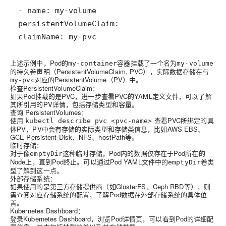
claimName: my-pvc
上述示例中，Pod的
容器挂载了一个名为
my-container
my-volume
的持久卷声明（PersistentVolumeClaim, PVC），实际数据存储在与
对应的PersistentVolume（PV）中。
my-pvc
检查PersistentVolumeClaim
：
如果Pod挂载的是PVC，进一步查看PVC的YAML定义文件，可以了解
其所引用的PV详情，包括存储类型和容量。
查询 PersistentVolumes
：
使用
查看PVC所绑定的具
kubectl describe pvc <pvc-name>
体PV，PV中会有存储的实际类型和存储类信息，比如AWS EBS、
GCE Persistent Disk、NFS、hostPath等。
临时存储
：
对于像
这种临时存储，Pod内的数据仅存在于Pod所在的
emptyDir
Node上，直到Pod终止。可以通过Pod YAML文件中的
卷类
emptyDir
型了解到这一点。
外部存储系统
：
如果使用的是第三方存储提供商（如GlusterFS、Ceph RBD等），则
需查阅对应存储系统的配置，了解Pod数据在外部存储系统的具体位
置。
Kubernetes Dashboard
：
登录Kubernetes Dashboard，浏览Pod详情页，可以看到Pod的详细配