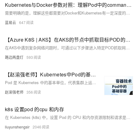
Kubernetes与Docker参数对照：理解Pod中的command、args与Dockerfile中的CMD、ENTRYPOINT。
需要明确的是，理解这些都需要对Docker和Kubernetes有一定深度的理解，才能把握二者的区别和联系。虽然它们都是容器技术的二个重要组成部分，但各有其特性和适用场景，理解它们的本质和工作方式，才能更好的使用这些工具，将各自的优点整合到生产环境中，实现软件的快速开发和部署。
蓝易云
647
【Azure K8S | AKS】在AKS的节点中抓取目标POD的网络包方法分享
在AKS中遇到复杂网络问题时，可通过以下步骤进入特定POD抓取网络包进行分析：1. 使用`kubectl get pods`确认Pod所在Node；2. 通过`kubectl node-shell`登录Node；3. 使用`crictl ps`找到Pod的Container ID；4. 获取PID并使用`nsenter`进入Pod的网络空间；5. 在`/var/tmp`目录下使用`tcpdump`抓包。完成后按Ctrl+C停止抓包。
路边两盏灯
593
【赵渝强老师】Kubernetes中Pod的基础容器
Pod 是 Kubernetes 中的基本单位，代表集群上运行的一个进程。它由一个或多个容器组成，包括业务容器、基础容器、初始化容器和临时容器。基础容器负责维护 Pod 的网络空间，对用户透明。文中附有图片和视频讲解，详细介绍了 Pod 的组成结构及其在网络配置中的作用。
赵渝强老师
356
k8s 设置pod 的cpu 和内存
在 Kubernetes (k8s) 中，设置 Pod 的 CPU 和内存资源限制和请求是非常重要的，因为这有助于确保集群资源的合理分配和有效利用。你可以通过定义 Pod 的 `resources` 字段来设置这些限制。 以下是一个示例 YAML 文件，展示了如何为一个 Pod 设置 CPU 和内存资源请求（requests）和限制（limits）： ```yaml apiVersion: v1 kind: Pod metadata: name: example-pod spec: containers: - name: example-container image:
liuyunshengsir
2046