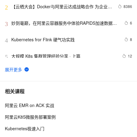
【云栖大会】Docker与阿里云达成战略合作 为企业级
8386
2
客户提供容器服务
妙到毫巅，在阿里云容器服务中体验RAPIDS加速数据科
6
3
学
Kubernetes fror Flink 硬气功实践
8
4
大规模 K8s 集群管理经验分享 · 上篇
12
5
【云原生|K8s系列第3篇】：实战Kubectl创建
8
6
Deployment部署应用
k8s 【策略】【资源管理】ResourceQuota（1）
7
7
相关课程
阿里云 EMR on ACK 实战
编写 K8S YAML
5
8
阿里云K8S微服务部署案例
k8s 删除命令空间namespace卡住解决方法
4
9
Kubernetes极速入门