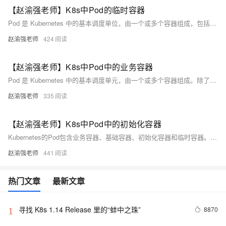
【赵渝强老师】K8s中Pod的临时容器
Pod 是 Kubernetes 中的基本调度单位，由一个或多个容器组成，包括业务容器、基础容器、初始化容器和临时容器。临时容器用于故障排查和性能诊断，不适用于构建应用程序。当 Pod 中的容器异常退出或容器镜像不包含调试工具时，临时容器非常有用。文中通过示例展示了如何使用 `kubectl debug` 命令创建临时容器进行调试。
赵渝强老师
424
【赵渝强老师】K8s中Pod中的业务容器
Pod 是 Kubernetes 中的基本调度单元，由一个或多个容器组成。除了业务容器，Pod 还包括基础容器、初始化容器和临时容器。本文通过示例介绍如何创建包含业务容器的 Pod，并提供了一个视频讲解。示例中创建了一个名为 &quot;busybox-container&quot; 的业务容器，并使用 `kubectl create -f firstpod.yaml` 命令部署 Pod。
赵渝强老师
335
【赵渝强老师】K8s中Pod中的初始化容器
Kubernetes的Pod包含业务容器、基础容器、初始化容器和临时容器。初始化容器在业务容器前运行，用于执行必要的初始化任务。本文介绍了初始化容器的作用、配置方法及优势，并提供了一个示例。
赵渝强老师
441
热门文章
最新文章
寻找 K8s 1.14 Release 里的“蚌中之珠”
8870
1