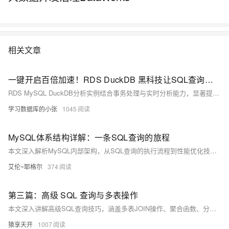
相关文章
一键开启百倍加速！RDS DuckDB 黑科技让SQL查询速度最高提升200倍
RDS MySQL DuckDB分析实例结合事务处理与实时分析能力，显著提升SQL查询性能，最高可达200倍，兼容MySQL语法，无需额外学习成本。
学习数据库的小张
1045
MySQL体系结构详解：一条SQL查询的旅程
本文深入解析MySQL内部架构，从SQL查询的执行流程到性能优化技巧，涵盖连接建立、查询处理、执行阶段及存储引擎工作机制，帮助开发者理解MySQL运行原理并提升数据库性能。
艾伦~耶格尔
374
第三篇：高级 SQL 查询与多表操作
本文深入讲解高级SQL查询技巧，涵盖多表JOIN操作、聚合函数、分组查询、子查询及视图索引等内容。适合已掌握基础SQL的学习者，通过实例解析INNER/LEFT/RIGHT/FULL JOIN用法，以及COUNT/SUM/AVG等聚合函数的应用。同时探讨复杂WHERE条件、子查询嵌套，并介绍视图简化查询与索引优化性能的方法。最后提供实践建议与学习资源，助你提升SQL技能以应对实际数据处理需求。
猿享天开
1007