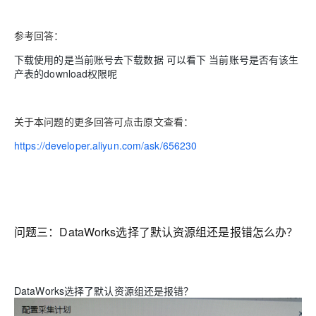
工
据
发
智
标
者
能
注
参考回答：
生
平
态
下载使用的是当前账号去下载数据 可以看下 当前账号是否有该生
台
机
解
产表的download权限呢
PAI
器
决
学
AI Native 的
方
习
案
关于本问题的更多回答可点击原文查看：
AI
大模型解决方
https://developer.aliyun.com/ask/656230
开
案
发
和
快
10
多
与
AI
速
分
模
AI
应
部
钟
态
智
用
问题三：
DataWorks选择了默认资源组还是报错怎么办？
署
微
数
能
解
Dify，
调：
据
体
决
高
让
信
进
方
效
0.6B
息
行
案
搭
模
提
实
DataWorks选择了默认资源组还是报错？
建
型
取
时