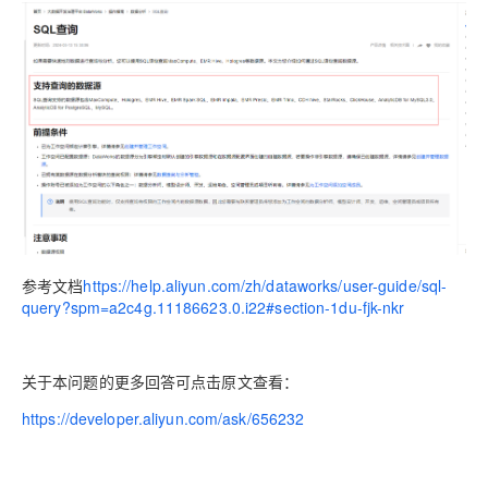
ModelScope
用
T2V
ASR
报
蓝
千
伴
Agentic
上
站
据
告
能
态
据
SSL
务
AI
查
凌
问
培
Database 发
奥
库
平
Salesforce
小
Qoder
库
证
迁移与运维管理
实
办
询
解
OA
研
办
训
布
运
合
文戏情感细腻
支持中英
台
On
CN
PolarDB
高
书
践
程
公
决
究
公，
与
之
作
PAI
Alibaba
专有云
基于千问大模型等，
100%兼容MyS
校
快
序
电
AI智能应用
方
报
限
认
旅
计
堡
Cloud
创
大
递
合
子
案
告
时
证
模
划
垒
Consulting
新
一站式AI开发、训练和推
云
容
物
智
合
云
免
型
作
大
AI
大模
与
限
机
Partner 合
中
原
器
流
能
同
查
栖
费
云
白
量
模
模
应
型原
作计划
心
云
生
服
查
客
询
战
试
网
防
皮
积
板
云
解
型
用
生应
大
务
畅
询
服
合
略
用
络
火
书
AI
分
建
工
析
数
Kubernetes
服
构
用
捷
作
参
自动承接线索
新
合
墙
大
加
站
开
DNS
据
版
通
务
建
伙
考
老
作
模
倍
物
企
计
ACK
覆盖公网/内网、递归/权威
主
Qoder
千
伴
同
定
计
型
NEW
Tableau
算
业
参考文档
https://help.aliyun.com/zh/dataworks/user-guide/sql-
提供一站式管理容
云
AI
机
问
HOT
享
制
划
科
销
你的AI工作搭子，
订阅
大
服
query?spm=a2c4g.11186623.0.i22#section-1du-fjk-nkr
登
应
上
安
办
活
建
研
售
最高领取价值200元试用
千
大
数
务
录
的
Salesforce
全
公
用
面向真实软件
站
合
与
万
动
AI空
问
模
据
MaxCompute
合
中
On
NEW
作
AI
服
小
中课
AI
型
开
面向分析的企业级Sa
作
国
模
Alibaba
万
关于本问题的更多回答可点击原文查看：
产
务
智
堂在
平
服
AI
发
AI
伙
板
Cloud ISV
有
一站式A
品
生
AI
线直
台-
务
ERP
生
治
看
应
伴
https://developer.aliyun.com/ask/656232
小
合作计划
无
免
态
建
播课
Token
平
产
理
见
管
程
用
界
伶
费
合
站
CRM
堂
Plan
台
力
平
新
理
序
鹊
试
作
及
低
（旗
百
NEW
先
台
成
力
后