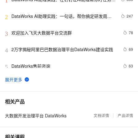
1
修问题
DataWorks AI助理实践：一句话，帮你搞定研发周
247
2
报！
欢迎加入飞天大数据平台交流群
78
3
2万字揭秘阿里巴巴数据治理平台DataWorks建设实践
69
4
DataWorks售前咨询
63
5
DataWorks数据源问题之数据集成任务报错如何解决
48
6
DataWorks：新一代 Data+AI 数据开发与数据治理平台
36
7
相关产品
演进
大数据开发治理平台 DataWorks
DataWorks Data Agent：一句话搞定数据开发，让周期
文档详情
产品详情
36
8
从天级到分钟级
大数据&AI的16种可能，2020阿里云客户最佳实践合集
32
9
相关课程