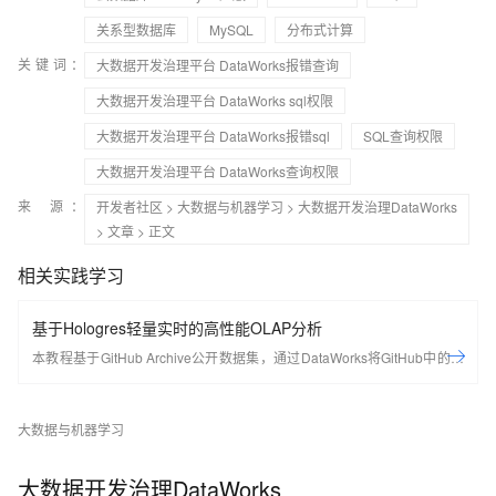
关系型数据库
MySQL
分布式计算
关键词：
大数据开发治理平台 DataWorks报错查询
大数据开发治理平台 DataWorks sql权限
大数据开发治理平台 DataWorks报错sql
SQL查询权限
大数据开发治理平台 DataWorks查询权限
来 源：
开发者社区
>
大数据与机器学习
>
大数据开发治理DataWorks
>
文章
> 正文
相关实践学习
基于Hologres轻量实时的高性能OLAP分析
本教程基于GitHub Archive公开数据集，通过DataWorks将GitHub中的项
⽬、行为等20多种事件类型数据实时采集至Hologres进行分析，同时使用
DataV内置模板，快速搭建实时可视化数据大屏，从开发者、项⽬、编程
大数据与机器学习
语⾔等多个维度了解GitHub实时数据变化情况。
大数据开发治理DataWorks