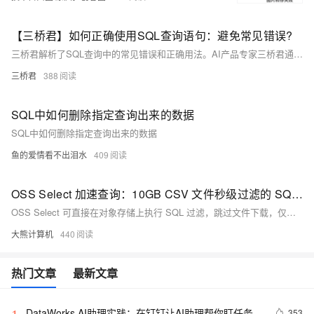
【三桥君】如何正确使用SQL查询语句：避免常见错误?
三桥君解析了SQL查询中的常见错误和正确用法。AI产品专家三桥君通过三个典型案例：1）属性重复比较错误，应使用IN而非AND；2）WHERE子句中非法使用聚合函数的错误，应改用HAVING；3）正确的分组查询示例。三桥君还介绍了学生、课程和选课三个关系模式，并分析了SQL查询中的属性比较、聚合函数使用和分组查询等关键概念。最后通过实战练习帮助读者巩固知识，强调掌握这些技巧对提升数据库查询效率的重要性。
三桥君
388
SQL中如何删除指定查询出来的数据
SQL中如何删除指定查询出来的数据
鱼的爱情看不出泪水
409
OSS Select 加速查询：10GB CSV 文件秒级过滤的 SQL 语法优化技巧
OSS Select 可直接在对象存储上执行 SQL 过滤，跳过文件下载，仅返回所需数据，性能比传统 ECS 方案提升 10~100 倍。通过减少返回列、使用等值查询、避免复杂函数、分区剪枝及压缩优化等技巧，可大幅降低扫描与传输量，显著提升查询效率并降低成本。
大熊计算机
440
热门文章
最新文章
DataWorks AI助理实践：在钉钉让AI助理帮你盯任务、
353