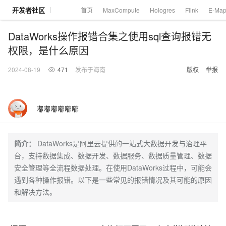
开发者社区
首页
MaxCompute
Hologres
Flink
E-Ma
DataWorks操作报错合集之使用sql查询报错无
权限，是什么原因
2024-08-19
471
发布于海南
版权
举报
大模型
产品
解决方案
权益
定价
云市场
伙伴
服务
了解阿里云
产品动态
精
精选解决方案
普
产
精
成
售
为
AI
价
数
成
企
天
AI
配
基
产
阿
市
创
专
服
开
加
千问AI平台
大模型
阿里云 OPC
选
惠
品
选
为
前
什
特
格
据
为
业
池
场
置
础
品
里
场
新
业
务
发
入
创新助力计
千问办公，解锁你的工作
千问官方 MaaS 平台
睿译宝，AI翻译排
Qwen Audio：打造专属 AI 语音助手
为企业打
一句话生成原生可编辑精美 PPT 文稿
嘟嘟嘟嘟嘟嘟
NEW
NEW
Qwen3.8-
产
上
定
商
销
咨
么
惠
计
与
产
增
大
景
报
软
伙
云
活
加
服
伙
者
我
划
企业级Agent产品，直接交付可用成果
Max 模型上
上传文档即自动完成翻译和格式还原
Qwen-Audio-3.0-Realtime 端到端实时语音角色扮演
输入一句话想法, 轻松生成专业的 PPT
品
云
价
城
售
询
选
算
API
品
值
赛
体
价
件
伴
认
动
速
务
伴
社
们
线
至高可申
智
伙
择
器
伙
服
验
器
合
证
合
区
Agency Agents：拥有专属领域专家
GLM-5.2：长任务时代开源旗舰模型
即刻拥有 DeepSeek-V4-Pro
一键部
HOT
大模型
启
简介：
DataWorks是阿里云提供的一站式大数据开发与治理平
精选产品
精选解决方案
大
普
在
域
云
2026
上
请百万元
数
伴
阿
伴
务
作
作
多领域专家智能体,一键组建 AI 虚拟交付团队
Open
真正可用的 1M 上下文,一次完成代码全链路开发
轻松解锁专属 DeepSeek-V4-Pro
一键购买专属联机服务器，轻松开启游戏
了解云产品的定价详情
AI
模
惠
线
名
服
阿里
云
据
台，支持数据集成、数据开发、数据服务、数据质量管理、数据
AI
网
AI
Windows
域
Careers
Token 补
里
计
计
Search 向量
普
自助选配和估算价格
一站式生成采
人工智能与机器学习
AI
型
上
服
与
务
云峰
场
集
Coding
站
算
名
安全管理等全流程数据处理。在使用DataWorks过程中，可能会
分
产
企
大
博
云
HappyHorse 打造一站式影视创作平台
Hermes Agent，打造自进化智能体
5 分钟轻松部署
划
划
漫剧工坊：一站式动画创作平台
贴，五大
检索版支持
HOT
惠
服
云
务
网
器
会
景
宝塔
社
建
法
文本
图
语
智能编程，一键
销
品
业
模
文
遇到各种操作报错。以下是一些常见的报错情况及其可能的原因
云
视频检索
可视化编排打通从文字构思到成片全链路闭环
自主进化，持久记忆，越用越聪明
从聊天伙伴进化为能主动干活的本地数字员工
快速生产连贯的高质量长漫剧
权
手
权益加速
计算
互联网应用开发
务
官
站
ECS
组
Linux
商
会
设
大
伙
生
支
型
生成
片
音
Pipeline 功
和解决方法。
益
阿里
阿
Al
上
价
机
平
方
合
标
招
提供智能易用的域名
安全可靠、弹性
OPC 成
赛
问
AI
伴
态
持
认
能
售
快速拥有专属 OpenClaw
Claude Code + GStack 打造工程团队
和
低代码高效构建企业门户网站
识
10 分钟搭建微信、支付宝小程序
云
里
MaaS
三
CentOS
至高享 1亿+免费 tok
大数据
台
力
购
容器
成
多
什
格
聘
答
电
集
计
证
功
MaaS
云
服务
让AI从“聊天伙伴”进化为能干活的“数字员工”
要
安装技能 GStack，拥有专属 AI 工程团队
以可视化方式快速构建移动和 PC 门户网站
备
高效部署网站，快速应用到小程序
后
视
别
百
荐
端
么
云
千
对
覆盖90
咨
本
优
商
成
划
Docker
应用身份服
产品
中
伙伴
素
案
校
阿
现代化应用
炼
小
是
开
电
问
象
Qwen3.8-
Kimi-
云服务器38元/年起，超