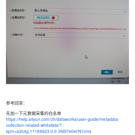
AI
媲
音
从文本、图片
应
美
视
用
235B
频
超
模
通
强
依托云原生高可用架构,实现
型
话
辅
10
助，
用1%尺寸在特定领
构建支持
分
Bolt.diy
钟
即
一
构
在
刻
步
建
聊
拥
搞
大
天
有
定
模
系
DeepSeek-
创
型
统
R1
意
应
中
满
建
用
增
血
站
的
加
版
安
通过自然语言
一
全
多种方案随心选，轻松解
参考回答：
个
防
AI
护
先加一下元数据采集的白名单
助
体
https://help.aliyun.com/zh/dataworks/user-guide/metadata-
手
系
collection-related-whitelists/?
在企业官网、通讯软件中为客
通过阿里
spm=a2c4g.11186623.0.0.3fd07e0erN1mvs