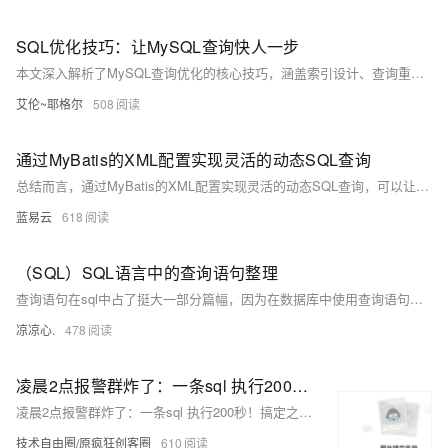
SQL优化技巧：让MySQL查询快人一步
本文深入解析了MySQL查询优化的核心技巧，涵盖索引设计、查询重写、分页优化、批量操作、数据类型优化及性能监控等方面，帮助开发者显著提升数据库性能，解决慢查询问题，适用于高并发与大数据场景。
艾伦~耶格尔
508
通过MyBatis的XML配置实现灵活的动态SQL查询
总结而言，通过MyBatis的XML配置实现灵活的动态SQL查询，可以让开发者以声明式的方式构建SQL语句，既保证了SQL操作的灵活性，又简化了代码的复杂度。这种方式可以显著提高数据库操作的效率和代码的可维护性。
蓝易云
618
（SQL）SQL语言中的查询语句整理
查询语句在sql中占了挺大一部分篇幅，因为在数据库中使用查询语句的次数远多于更新与删除命令。而查询语句比起其他语句要更加的复杂，可因为sql是数据库不可或缺的一部分，所以即使不懂，也必须得弄懂，以上。
凉凉心.
478
凌晨2点报警群炸了：一条sql 执行200秒！搞定之后，我总结了一个慢SQL查询、定位分析解决的完整套路
凌晨2点报警群炸了：一条sql 执行200秒！搞定之后，我总结了一个慢SQL查询、定位分析解决的完整套路
技术自由圈/原疯狂创客圈
610