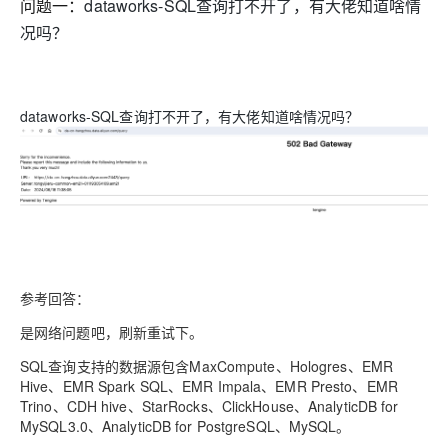
存储
服
频
与
询
全
问题一：
dataworks-SQL查询打不开了，有大佬知道啥情
营
认
管
势
务 (IDaaS)
伙伴
企
赋能
园
里
程
云
发
子
大
大
存
云
Max
K3
伙
专
部
务
生
销
合
证
JAVA
况吗？
理
身
公
OpenClaw
计划
出
合作
招
模
云
安全
序
计
大
书
官
模
储
聚
网络与CDN
大模型服务与应用平台
伴
家
HOT
NEW
认
中
从图文生成到
成
成
份
司
型
管理能力上
（繁
海
聘
OPC
算
赛
方
型
OSS
AI
技
全
证
推动算力普惠，释放
心
自
伙
实
注
线
花）
大
Salesforce
镜
创
网络
轻
推
严
安全
术
大
稳定、安全、高
能
AI
助
智能体时代全能旗舰模型
Kimi 最新旗舰模
管理和优化成本
伴
名
册
会
国际版订
技
入
像
销
新
模
训
量
荐
选
产
服
多元化、高性能、安
环
广
服
弹
信
认
型
阅
术
MaxCompute
门
站
dataworks-SQL查询打不开了，有大佬知道啥情况吗？
助
可观测
练
应
返
售
权
HappyHorse-
Qwen3-
品
务
无
中间件
境
告
上
务
性
云
用
证
领
MaxFrame 提
学
力
营
用
现
益
1.1-
TTS-
数
生
影
伙
创
云
计
栖
分
友
先
供自动弹性内
习
计
Qwen3.7-
Deepseek-
上云与迁云
企
操
服
计
T2V
Flash
字
态
云
精选AI
数据库
在
作
短
迁
伴
我
算
大
合
盟
存功能
赛
划
Plus
v4-
业
作
务
划
证
伙
电
线
信
移
图文、视频一
合
会
作
天
稳
合
信
要
pro
企业出海
增
至高百万元 Token
系
器
书
伴
脑
AI
推荐新用户得奖励，单订单
服
大数据计算
让文字生成流
离线语音
作
计
域
定
作
Milvus 弹性
息
反
值
统
管
用
快速构建应用程序和网站，
OCR
代
务
随时随地安全接
能看、能想、能动手的多模
活
AI
最
计
划
可
伸缩功能新
Token
产
服
政企业务
计
公
馈
云
理
量
文字
维
旗舰 MoE 大模型
媒体服务
动
观
建
划
靠
佳
WordPress
增节点支持
Plan
品
务
工
云
工
服
加
识别
服
划
短
告
全
测
站
范围
实
HappyHorse-
Cosyvoi
模
生
台
单
数
开
务
速
务
信
更
我
企业服务与云通信
云
景
云
安
0 代码专业建
Ubuntu
Qwen3-
1.1-
V3-
型
态
参考回答：
发
服
践
据
物
（原
计
服
要
存
全
无
多
官
VL-
GLM-
I2V
Flash
订
伙
AI 原生数据
票
务
库
SSL
划
Tuya
务
高校专属算力普惠，学生认
建
储
域名与网站
合
Red
影
网
AI
企
支
是网络问题吧，刷新重试下。
Plus
5.2
安
阅
伴
库服务发布
查
魔
RDS
证
物联
云
新老同享
议
合
规
国内短信简单易
Hat
生
公
短
短
业
持
计
工
Agent 数据
验
全
书）
网平
搭
全托管，含MySQL、Postgr
上
图生视频，流
高表现力
作
SQL查询支持的数据源包含MaxCompute、Hologres、EMR
终端用户计算
态
告
剧/
信
划
作
网关
成
我
免
视觉 Coding、空间感
1M上下文，专为长
台阿
分
SUSE
实现全站HTTPS，
春
云
计
Hive、EMR Spark SQL、EMR Impala、EMR Presto、EMR
合
ModelSco
漫
天
专
台
NEW
合
要
里云
析
人
长
晚
健
费
原
划
Trino、CDH hive、StarRocks、ClickHouse、AnalyticDB for
Serverless
作
剧
气
区
作
云原生数据
Qwen3.8-Max 
投
版
师
工
Qoder
康
生
MySQL3.0、AnalyticDB for PostgreSQL、MySQL。
计
试
VPN
魔搭
AI助力短剧
Wan2.7-
Fun-
预
建
伙
库 PolarDB
云
诉
数
报
智
状
数
开发工具
面向真实软件的智能
划
服