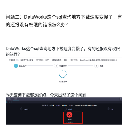
OA
企业级人与Ag
用
计
至
舰
炼-
服
锋
DataWorks
量
定
为
台
办
智能客服
划
15
1亿+ 大模型 tokens 和 
版）
应
个人版上线、团队版降价；千
务
先锋实践拓展 
制
Data Agent 驱动的一站式
服
公
秒
元/
用
金
小
市
问题二：
DataWorks这个sql查询地方下载速度变慢了，有
系
悟
大
务
140+云
月
模
融
千
飞
云
程
场
生
统
模
的还报没有权限的错误怎么办？
产
版
伙
送.CN域名，送备案
模
问
天
防
序
型
态
云端极速 AI 
品
力
AI
丰富多元化的应用模
发
伴
火
财
服
免
Night
解
时
平
APP
布
墙
税
务
费
Plan
刻
AI
台-
大
开发
时
决
云原生的云上边界网络安全
管
平
试
支
应
DataWorks这个sql查询地方下载速度变慢了，有的还报没有权限
模
模
刻
方
理
服
台
客
用
建
持
用
的错误？
型
型
所见，即是所
案
务
百
户
站
Qwen
产品新客免费试用，最长1
体
服
400
生
炼
案
大
系
3.8-
验
务
电
AI
态
-
例
模
统
大
Max
平
话
实
伙
全
型
模
台
行
NEW
在线体验全尺寸、多种模态
训
伴
妙
型
百
业
广
夜间 5 折，Qwen/Me
营
自
多模态内
ACA
炼-
生
告
Happy
从基础到进阶，
然
认
智
态
营
昨天查询下载都是好的，今天出现了这个问题
系
语
证
能
解
销
列
言
体
体
决
大
处
验
方
模
灵活可视化地构建企业级
理
案
助力企业全员 AI 认知与能
型
人
新一代 AI 视频生成模型
数
开