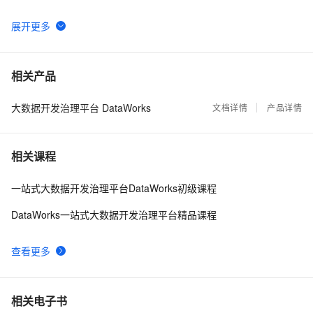
DataWorks AI助理实践：在钉钉让AI助理帮你盯任务、
45
6
修问题
DataWorks Data Agent：一句话搞定数据开发，让周期
36
7
相关产品
从天级到分钟级
大数据开发治理平台 DataWorks
大数据&AI的16种可能，2020阿里云客户最佳实践合集
文档详情
产品详情
35
8
下载
DataWorks：新一代 Data+AI 数据开发与数据治理平台
34
9
相关课程
演进
长文详解｜DataWorks Data+AI一体化开发实战图谱
26
10
一站式大数据开发治理平台DataWorks初级课程
DataWorks一站式大数据开发治理平台精品课程
查看更多
相关电子书