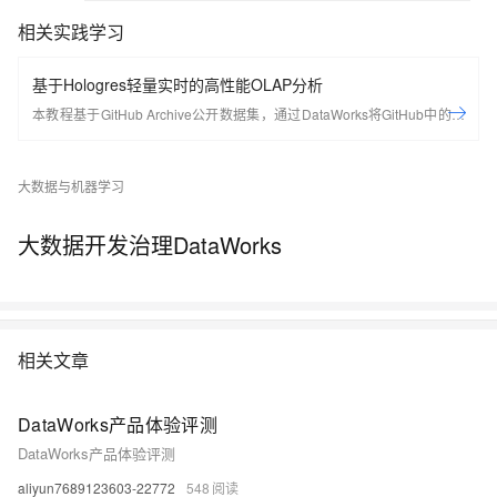
相关实践学习
基于Hologres轻量实时的高性能OLAP分析
本教程基于GitHub Archive公开数据集，通过DataWorks将GitHub中的项
⽬、行为等20多种事件类型数据实时采集至Hologres进行分析，同时使用
DataV内置模板，快速搭建实时可视化数据大屏，从开发者、项⽬、编程
大数据与机器学习
语⾔等多个维度了解GitHub实时数据变化情况。
大数据开发治理DataWorks
相关文章
DataWorks产品体验评测
DataWorks产品体验评测
aliyun7689123603-22772
548