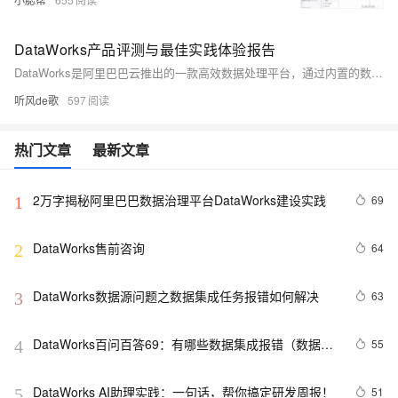
DataWorks产品评测与最佳实践体验报告
DataWorks是阿里巴巴云推出的一款高效数据处理平台，通过内置的数据集成工具和ETL功能，实现了多源数据的自动化处理与分析。本文介绍了DataWorks在用户画像分析中的应用实践，展示了其如何帮助企业高效管理数据资源，支持决策制定及营销优化。同时，文章还评测了DataWorks的产品体验，包括开通流程、功能满足度等方面，并与其它数据开发平台进行了比较，突出了DataWorks在易用性、性能和生态完整性上的优势。最后，对Data Studio新版本中的Notebook环境进行了初步探索，强调了其在提升开发效率方面的价值。
听风de歌
597
热门文章
最新文章
2万字揭秘阿里巴巴数据治理平台DataWorks建设实践
69
1
DataWorks售前咨询
64
2
DataWorks数据源问题之数据集成任务报错如何解决
63
3
DataWorks百问百答69：有哪些数据集成报错（数据集
55
4
成报错归类）？
DataWorks AI助理实践：一句话，帮你搞定研发周报！
51
5