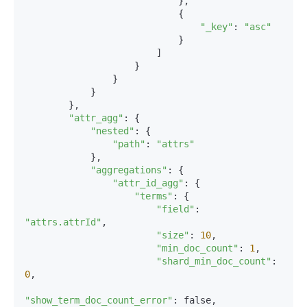
                            },

                            {

"_key"
: 
"asc"
                            }

                        ]

                    }

                }

            }

        },

"attr_agg"
: {

"nested"
: {

"path"
: 
"attrs"
            },

"aggregations"
: {

"attr_id_agg"
: {

"terms"
: {

"field"
: 
"attrs.attrId"
,

"size"
: 
10
,

"min_doc_count"
: 
1
,

"shard_min_doc_count"
: 
0
,

"show_term_doc_count_error"
: false,
