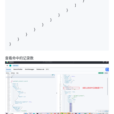
                                    }

                                ]

                            }

                        }

                    }

                }

            }

        }

    }

查看命中的记录数