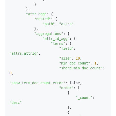
            }

        },

"attr_agg"
: {

"nested"
: {

"path"
: 
"attrs"
            },

"aggregations"
: {

"attr_id_agg"
: {

"terms"
: {

"field"
: 
"attrs.attrId"
,

"size"
: 
10
,

"min_doc_count"
: 
1
,

"shard_min_doc_count"
: 
0
,

"show_term_doc_count_error"
: false,

"order"
: [

                            {

"_count"
: 
"desc"
                            },

                            {
