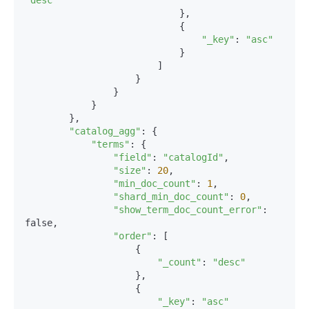
"desc"
                            },

                            {

"_key"
: 
"asc"
                            }

                        ]

                    }

                }

            }

        },

"catalog_agg"
: {

"terms"
: {

"field"
: 
"catalogId"
,

"size"
: 
20
,

"min_doc_count"
: 
1
,

"shard_min_doc_count"
: 
0
,

"show_term_doc_count_error"
: 
false,

"order"
: [

                    {

"_count"
: 
"desc"
                    },

                    {

"_key"
: 
"asc"