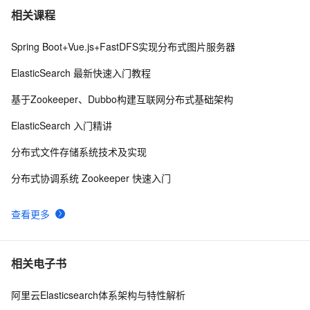
Redis字符串数据类型之INCR命令，通常用于统计网站访
9
7
相关课程
问量，文章访问量，实现分布式锁
Spring Boot+Vue.js+FastDFS实现分布式图片服务器
spring quartz分布式任务计划
4
8
ElasticSearch 最新快速入门教程
SpringCloud微服务实战——搭建企业级开发框架（三十
9
9
基于Zookeeper、Dubbo构建互联网分布式基础架构
九）：使用Redis分布式锁（Redisson）+自定义注解
+AOP实现微服务重复请求控制
分布式机器学习系统：设计原理、优化策略与实践经验
12
10
ElasticSearch 入门精讲
分布式文件存储系统技术及实现
分布式协调系统 Zookeeper 快速入门
查看更多
相关电子书
阿里云Elasticsearch体系架构与特性解析