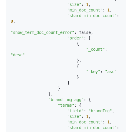
"size"
: 
1
,

"min_doc_count"
: 
1
,

"shard_min_doc_count"
: 
0
,

"show_term_doc_count_error"
: false,

"order"
: [

                            {

"_count"
: 
"desc"
                            },

                            {

"_key"
: 
"asc"
                            }

                        ]

                    }

                },

"brand_img_agg"
: {

"terms"
: {

"field"
: 
"brandImg"
,

"size"
: 
1
,

"min_doc_count"
: 
1
,

"shard_min_doc_count"
: 