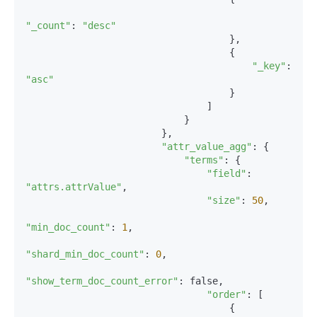
"_count"
: 
"desc"
                                    },

                                    {

"_key"
: 
"asc"
                                    }

                                ]

                            }

                        },

"attr_value_agg"
: {

"terms"
: {

"field"
: 
"attrs.attrValue"
,

"size"
: 
50
,

"min_doc_count"
: 
1
,

"shard_min_doc_count"
: 
0
,

"show_term_doc_count_error"
: false,

"order"
: [

                                    {
