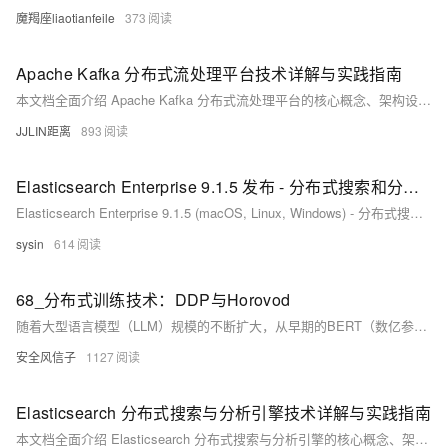
魔羯座liaotianfeile
373
Apache Kafka 分布式流处理平台技术详解与实践指南
本文档全面介绍 Apache Kafka 分布式流处理平台的核心概念、架构设计和实践应用。作为高吞吐量、低延迟的分布式消息系统，Kafka 已成为现代数据管道和流处理应用的事实标准。本文将深入探讨其生产者-消费者模型、主题分区机制、副本复制、流处理API等核心机制，帮助开发者构建可靠、可扩展的实时数据流处理系统。
JJLIN距离
893
Elasticsearch Enterprise 9.1.5 发布 - 分布式搜索和分析引擎
Elasticsearch Enterprise 9.1.5 (macOS, Linux, Windows) - 分布式搜索和分析引擎
sysin
614
68_分布式训练技术：DDP与Horovod
随着大型语言模型（LLM）规模的不断扩大，从早期的BERT（数亿参数）到如今的GPT-4（万亿级参数），单卡训练已经成为不可能完成的任务。分布式训练技术应运而生，成为大模型开发的核心基础设施。2025年，分布式训练技术已经发展到相当成熟的阶段，各种优化策略和框架不断涌现，为大模型训练提供了强大的支持。
安全风信子
1127
Elasticsearch 分布式搜索与分析引擎技术详解与实践指南
本文档全面介绍 Elasticsearch 分布式搜索与分析引擎的核心概念、架构设计和实践应用。作为基于 Lucene 的分布式搜索引擎，Elasticsearch 提供了近实时的搜索能力、强大的数据分析功能和可扩展的分布式架构。本文将深入探讨其索引机制、查询 DSL、集群管理、性能优化以及与各种应用场景的集成，帮助开发者构建高性能的搜索和分析系统。