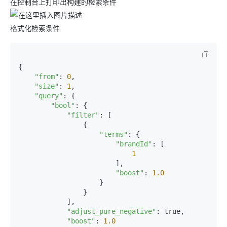
在控制台上打印出构建的检索条件
格式化检索条件
{

"from"
: 
0
,

"size"
: 
1
,

"query"
: {

"bool"
: {

"filter"
: [

                {

"terms"
: {

"brandId"
: [

1
                        ],

"boost"
: 
1.0
                    }

                }

            ],

"adjust_pure_negative"
: true,

"boost"
: 
1.0