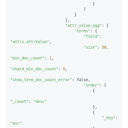
                                    }

                                ]

                            }

                        },

"attr_value_agg"
: {

"terms"
: {

"field"
: 
"attrs.attrValue"
,

"size"
: 
50
,

"min_doc_count"
: 
1
,

"shard_min_doc_count"
: 
0
,

"show_term_doc_count_error"
: false,

"order"
: [

                                    {

"_count"
: 
"desc"
                                    },

                                    {

"_key"
: 
"asc"