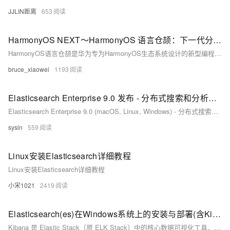
JJLIN距离
653
HarmonyOS NEXT～HarmonyOS 语言仓颉：下一代分布式开发语言的技术解析与应用实践
HarmonyOS语言仓颉是华为专为HarmonyOS生态系统设计的新型编程语言，旨在解决分布式环境下的开发挑战。它以“编码创造”为理念，具备分布式原生、高性能与高效率、安全可靠三大核心特性。仓颉语言通过内置分布式能力简化跨设备开发，提供统一的编程模型和开发体验。文章从语言基础、关键特性、开发实践及未来展望四个方面剖析其技术优势，助力开发者掌握这一新兴工具，构建全场景分布式应用。
bruce_xiaowei
1193
Elasticsearch Enterprise 9.0 发布 - 分布式搜索和分析引擎
Elasticsearch Enterprise 9.0 (macOS, Linux, Windows) - 分布式搜索和分析引擎
sysin
559
Linux安装Elasticsearch详细教程
Linux安装Elasticsearch详细教程
小宋1021
2419
Elasticsearch(es)在Windows系统上的安装与部署(含Kibana)
Kibana 是 Elastic Stack（原 ELK Stack）中的核心数据可视化工具，主要与 Elasticsearch 配合使用，提供强大的数据探索、分析和展示功能。elasticsearch安装在windows上一般是zip文件，解压到对应目录。文件，elasticsearch8.x以上版本是自动开启安全认证的。kibana安装在windows上一般是zip文件，解压到对应目录。elasticsearch的默认端口是9200，访问。默认用户是elastic，密码需要重置。