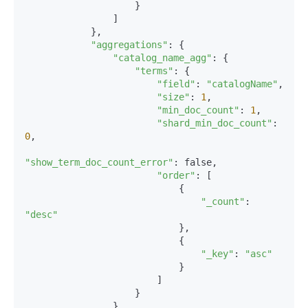
                    }

                ]

            },

"aggregations"
: {

"catalog_name_agg"
: {

"terms"
: {

"field"
: 
"catalogName"
,

"size"
: 
1
,

"min_doc_count"
: 
1
,

"shard_min_doc_count"
: 
0
,

"show_term_doc_count_error"
: false,

"order"
: [

                            {

"_count"
: 
"desc"
                            },

                            {

"_key"
: 
"asc"
                            }

                        ]

                    }

                }
