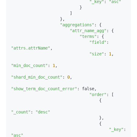
"_key"
: 
"asc"
                            }

                        ]

                    },

"aggregations"
: {

"attr_name_agg"
: {

"terms"
: {

"field"
: 
"attrs.attrName"
,

"size"
: 
1
,

"min_doc_count"
: 
1
,

"shard_min_doc_count"
: 
0
,

"show_term_doc_count_error"
: false,

"order"
: [

                                    {

"_count"
: 
"desc"
                                    },

                                    {

"_key"
: 
"asc"