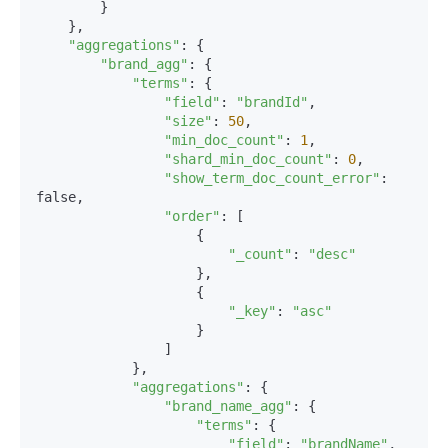
        }

    },

"aggregations"
: {

"brand_agg"
: {

"terms"
: {

"field"
: 
"brandId"
,

"size"
: 
50
,

"min_doc_count"
: 
1
,

"shard_min_doc_count"
: 
0
,

"show_term_doc_count_error"
: 
false,

"order"
: [

                    {

"_count"
: 
"desc"
                    },

                    {

"_key"
: 
"asc"
                    }

                ]

            },

"aggregations"
: {

"brand_name_agg"
: {

"terms"
: {

"field"
: 
"brandName"
,
