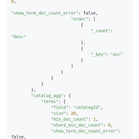
0
,

"show_term_doc_count_error"
: false,

"order"
: [

                            {

"_count"
: 
"desc"
                            },

                            {

"_key"
: 
"asc"
                            }

                        ]

                    }

                }

            }

        },

"catalog_agg"
: {

"terms"
: {

"field"
: 
"catalogId"
,

"size"
: 
20
,

"min_doc_count"
: 
1
,

"shard_min_doc_count"
: 
0
,

"show_term_doc_count_error"
: 
false,
