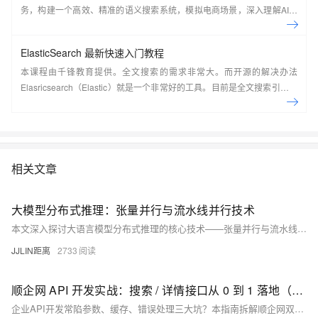
务，构建一个高效、精准的语义搜索系统，模拟电商场景，深入理解AI搜
索技术原理并掌握其实现过程。
ElasticSearch 最新快速入门教程
本课程由千锋教育提供。全文搜索的需求非常大。而开源的解决办法
Elasricsearch（Elastic）就是一个非常好的工具。目前是全文搜索引擎的
首选。本系列教程由浅入深讲解了在CentOS7系统下如何搭建
ElasticSearch，如何使用Kibana实现各种方式的搜索并详细分析了搜索的
原理，最后讲解了在Java应用中如何集成ElasticSearch并实现搜索。
&nbsp;
相关文章
大模型分布式推理：张量并行与流水线并行技术
本文深入探讨大语言模型分布式推理的核心技术——张量并行与流水线并行。通过分析单GPU内存限制下的模型部署挑战，详细解析张量并行的矩阵分片策略、流水线并行的阶段划分机制，以及二者的混合并行架构。文章包含完整的分布式推理框架实现、通信优化策略和性能调优指南，为千亿参数大模型的分布式部署提供全面解决方案。
JJLIN距离
2733
顺企网 API 开发实战：搜索 / 详情接口从 0 到 1 落地（附 Elasticsearch 优化 + 错误速查）
企业API开发常陷参数、缓存、错误处理三大坑？本指南拆解顺企网双接口全流程，涵盖搜索优化、签名验证、限流应对，附可复用代码与错误速查表，助你2小时高效搞定开发，提升响应速度与稳定性。