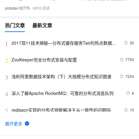
pickstar-33775
6655
热门文章
最新文章
2017双11技术揭秘—分布式缓存服务Tair的热点数据散
30
1
列机制
ZooKeeper完全分布式安装与配置
7793
2
浅析阿里数据技术架构（下）大规模分布式知识图谱
7234
3
深入了解Apache RocketMQ：可靠的分布式消息队列
6
4
redisson实现的分布式锁能解决主从一致性的问题吗
10
5
分布式事务的四大特性和隔离级别
7
6