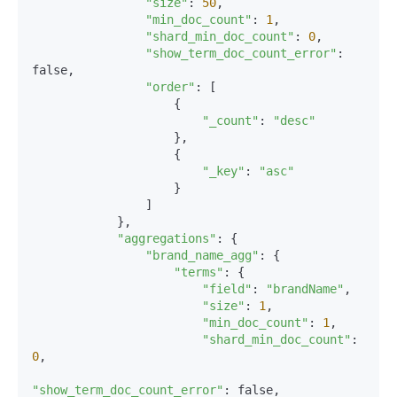
"size"
: 
50
,

"min_doc_count"
: 
1
,

"shard_min_doc_count"
: 
0
,

"show_term_doc_count_error"
: 
false,

"order"
: [

                    {

"_count"
: 
"desc"
                    },

                    {

"_key"
: 
"asc"
                    }

                ]

            },

"aggregations"
: {

"brand_name_agg"
: {

"terms"
: {

"field"
: 
"brandName"
,

"size"
: 
1
,

"min_doc_count"
: 
1
,

"shard_min_doc_count"
: 
0
,

"show_term_doc_count_error"
: false,
