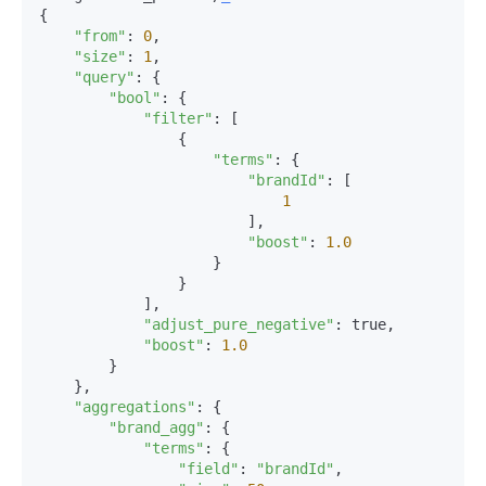
{

"from"
: 
0
,

"size"
: 
1
,

"query"
: {

"bool"
: {

"filter"
: [

                {

"terms"
: {

"brandId"
: [

1
                        ],

"boost"
: 
1.0
                    }

                }

            ],

"adjust_pure_negative"
: true,

"boost"
: 
1.0
        }

    },

"aggregations"
: {

"brand_agg"
: {

"terms"
: {

"field"
: 
"brandId"
,
