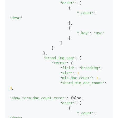
"order"
: [

                            {

"_count"
: 
"desc"
                            },

                            {

"_key"
: 
"asc"
                            }

                        ]

                    }

                },

"brand_img_agg"
: {

"terms"
: {

"field"
: 
"brandImg"
,

"size"
: 
1
,

"min_doc_count"
: 
1
,

"shard_min_doc_count"
: 
0
,

"show_term_doc_count_error"
: false,

"order"
: [

                            {

"_count"
: 