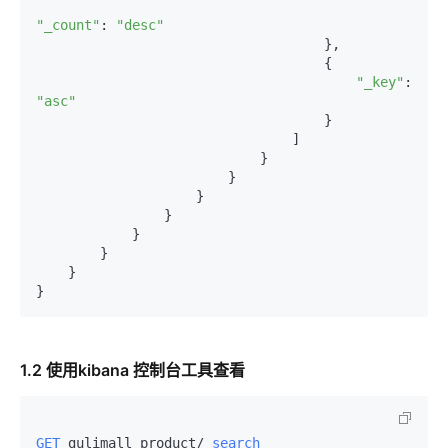
"_count"
: 
"desc"
                                    },

                                    {

"_key"
: 
"asc"
                                    }

                                ]

                            }

                        }

                    }

                }

            }

        }

    }

1.2 使用kibana 控制台工具查看
GET
 gulimall_product/
_search