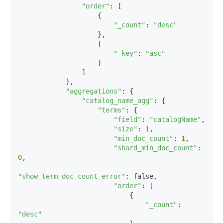
"order"
: [

                    {

"_count"
: 
"desc"
                    },

                    {

"_key"
: 
"asc"
                    }

                ]

            },

"aggregations"
: {

"catalog_name_agg"
: {

"terms"
: {

"field"
: 
"catalogName"
,

"size"
: 
1
,

"min_doc_count"
: 
1
,

"shard_min_doc_count"
: 
0
,

"show_term_doc_count_error"
: false,

"order"
: [

                            {

"_count"
: 
"desc"