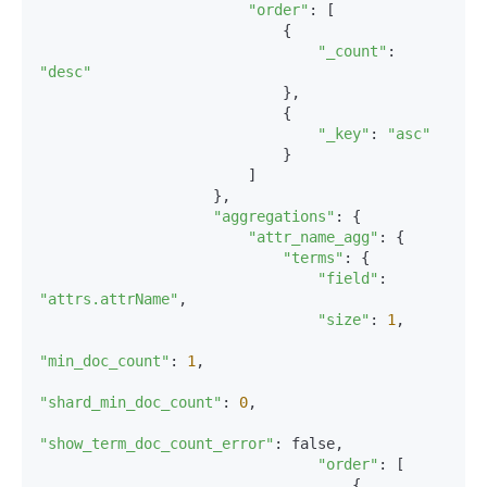
"order"
: [

                            {

"_count"
: 
"desc"
                            },

                            {

"_key"
: 
"asc"
                            }

                        ]

                    },

"aggregations"
: {

"attr_name_agg"
: {

"terms"
: {

"field"
: 
"attrs.attrName"
,

"size"
: 
1
,

"min_doc_count"
: 
1
,

"shard_min_doc_count"
: 
0
,

"show_term_doc_count_error"
: false,

"order"
: [

                                    {
